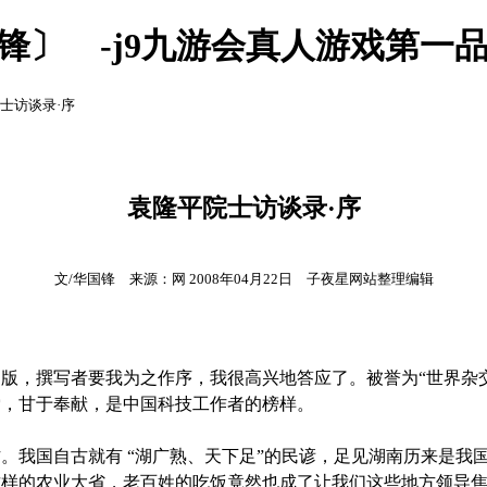
锋〕 -j9九游会真人游戏第一
院士访谈录·序
袁隆平院士访谈录·序
文/华国锋 来源：网 2008年04月22日 子夜星网站整理编辑
，撰写者要我为之作序，我很高兴地答应了。被誉为“世界杂交
索，甘于奉献，是中国科技工作者的榜样。
我国自古就有 “湖广熟、天下足”的民谚，足见湖南历来是我
这样的农业大省，老百姓的吃饭竟然也成了让我们这些地方领导