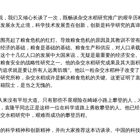
我，我们又倾心长谈了一次，既畅谈杂交水稻研究推广的艰辛历
术发展永无止境，科学技术发展贵在创新，创新是科学研究的真
亮起了粮食危机的红灯。导致粮食危机的原因及其教训不管有
民经济的基础，粮食是基础的基础。粮食生产和供应，对人口承
们这个十几亿人口的发展中大国来说，无疑是最重要的经济安全
国粮食安全的战略性研究之一。他的杂交水稻研究成果及其大面
的追求就是要让所有人远离饥饿”。他以一粒杂交水稻种子改变
稻研究所称，杂交水稻或许是解决粮食危机的关键。这更证明了
外籍院士，是当之无愧的。
来没有平坦大道。只有那些不畏艰险在崎岖小路上攀登的人，才
为，袁隆平同志正是这样一位在科学道路上勇敢攀登的人。他已
杂交水稻研究中，艰难而成功的攀登历程。
科学精神和创新精神，并向大家推荐这本访谈录。中国的科技