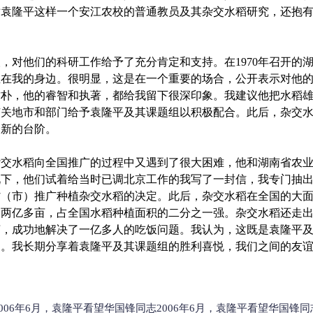
对袁隆平这样一个安江农校的普通教员及其杂交水稻研究，还抱
对他们的科研工作给予了充分肯定和支持。在1970年召开的
坐在我的身边。很明显，这是在一个重要的场合，公开表示对他
质朴，他的睿智和执著，都给我留下很深印象。我建议他把水稻
有关地市和部门给予袁隆平及其课题组以积极配合。此后，杂交
个新的台阶。
杂交水稻向全国推广的过程中又遇到了很大困难，他和湖南省农
况下，他们试着给当时已调北京工作的我写了一封信，我专门抽
省（市）推广种植杂交水稻的决定。此后，杂交水稻在全国的大
到两亿多亩，占全国水稻种植面积的二分之一强。杂交水稻还走
亩，成功地解决了一亿多人的吃饭问题。我认为，这既是袁隆平
功。我长期分享着袁隆平及其课题组的胜利喜悦，我们之间的友
2006年6月，袁隆平看望华国锋同志2006年6月，袁隆平看望华国锋同