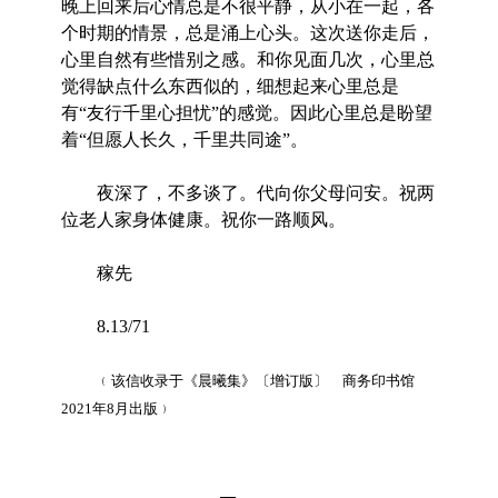
晚上回来后心情总是不很平静，从小在一起，各
个时期的情景，总是涌上心头。这次送你走后，
心里自然有些惜别之感。和你见面几次，心里总
觉得缺点什么东西似的，细想起来心里总是
有“友行千里心担忧”的感觉。因此心里总是盼望
着“但愿人长久，千里共同途”。
夜深了，不多谈了。代向你父母问安。祝两
位老人家身体健康。祝你一路顺风。
稼先
8.13/71
﹙该信收录于《晨曦集》〔增订版〕 商务印书馆
2021年8月出版﹚