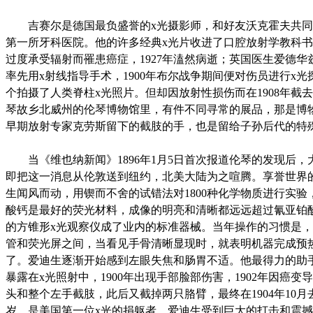
吉赛尔是德国最负盛誉的x光摄影师，和好友沃克霍夫共同
第一所牙科医院。他的许多经典x光片收进了口腔放射学教科
过度承受辐射而罹患癌症，1927年溘然病逝；英国医生爱德华兹1
率先用x射线指导手术，1900年布尔战争期间便对伤员进行x光
个拍摄了人类脊柱x光照片。但却因放射性损伤而在1908年截
琴故乡北威州的伦琴博物馆里，有件不同寻常的展品，那是博
早期放射专家克劳斯留下的截肢的手，也是留给子孙后代的特
当《维也纳新闻》1896年1月5日首次报道伦琴的发现后，
即把这一消息从伦敦送到纽约，北美大陆为之喧腾。享誉世界
生闻风而动，用锲而不舍的试错法对1800种化学物质进行实验
酸钙是最好的荧光材料，成像的明亮和清晰都远远超过氰亚铂
的方锥形x光观察仪成了业内的标准器械。当年操作的习惯是，
管和荧光屏之间，当看见手骨清晰显现时，就表明机器完成预
了。爱迪生逐渐开始感到左眼失焦和肠胃不适。他最得力的助
暴露在x光照射中，1900年出现手部脸部伤害，1902年因癌变
头和整个左手截肢，此后又截掉两只胳臂，最终在1904年10月
岁，是美国第一位x光的捐躯者。爱迪生受到巨大的打击和震