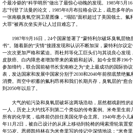
个最冷僻的“科学哨所”做出了最惊心动魄的发现。1985年5月1
志”刊登了法曼的论文，1985年8月布拉格会议上，疏忽多年的n
一张南极臭氧空洞卫星图像，“塌陷”面积超过了美国领土。氟
大罪”被再次坐实并让人过目难忘了。
1987年9月16日，24个国家签署了“蒙特利尔破坏臭氧层物
书”。随着新的“灾情”接踵发现和认识不断加深，蒙特利尔议
一次次更加严格和紧迫。而杜邦等化工巨头们与其说良心发现
皮肤癌、白内障患者增加带来的索赔和起诉。如今全世界196
参加缔约，联合国前秘书长安南称之为“史上最成功的国际协议
表，发达国家和发展中国家分别于2030和2040年前彻底禁绝
消费。而空中积蓄的氟利昂将和我们长期共存，臭氧层的“愈合
到2050年以后了。
大气的铅污染和臭氧层破坏这两场浩劫，居然都戏剧性的
一人，历史上大约找不到第二个类似的传奇案例。米奇里生前
所有的化学奖，临终前仍担任美国化学会主席。1940年患小儿麻
年11月2日，被自己设计的从床上移动到轮椅的绳索滑轮装置
年55岁。恩师凯特林在为米奇里写的传记中深情地说：“米奇