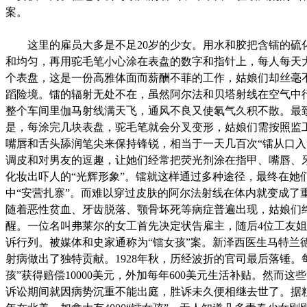
案。
这里的雇员大多是不足20岁的少女。用水和胶把含镭的硫
和均匀，再用驼毛笔小心涂在表盘的数字和指针上，每人每天大
个表盘，这是一份高雅体面而薪酬不菲的工作，姑娘们却丝毫
蹈险境。镭的辐射无处不在，虽然阿尔法和贝塔射线在空气中
整个车间里伽马射线满天飞，通风不良又使氡气久积不散。最
是，每涂完几块表盘，驼毛笔就会分叉变形，姑娘们需按照监
嘴唇和舌头舔润笔尖来保持锋锐，相当于一天几百次“镭从口入
调皮和对男友的逗趣，让她们经常把荧光剂涂在指甲、嘴唇、
化妆出吓人的“光辉形象”。镭就这样通过多种途径，最终在她
中“安营扎寨”。而难以穿过皮肤的阿尔法射线在体内就变成了
随着恶性贫血、牙齿脱落、颚骨坏死等病症普遍出现，姑娘们
醒。一位名叫弗莱尔的女工首先决定状告雇主，随后4位工友
诉行列。被媒体和史家通称为“镭女孩”案。新泽西医生马特兰
射病做出了独特贡献。1928年秋，历经波折的官司最后落锤。
孩”获得赔偿10000美元，外加每年600美元生活补贴。然而这些
诉讼期间就因病势沉重不能出庭，胜诉未久便相继去世了。据