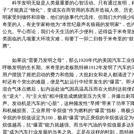
科学发明无疑是人类最重要的心智活动。只有通过发明，科
子”才能真正“物化”，变成实在而管用的东西并造福人类。历
明家受到缅怀和崇敬，他们的故事代代流传。但我们大约很少
奇里的人，有史学家称他为“本世纪最声名狼藉的发明家”，也
公允。平心而论，我们今天生活的不少便利，还得益于米奇里
类面临的几项重大环境灾难，却要丁一卯二归咎于米奇里的“鼓
腾”。
如果说“需要乃发明之母”，那么1920年代的美国汽车工业
呼唤发明的生长期。米奇里的老板凯特林1912年发明了汽车的
用户摆脱了摇把启动的费力和危险，大批妇女和老人都涌进了
时还有个突出的难题，便是气缸运行中经常发生的“爆震”。即
混合气体点燃后，缸内远处油气因高温高压而在火焰到达前便
生“逆火”，与“主火焰”相冲撞造成燃烧室压力失常，并爆出刺
声。发动机是汽车的“心脏”，这种频发性“早搏”带来了功率下
和机械损害。工业界用“辛烷值”作为燃料的“爆震”指标，将极少
辛烷的辛烷值设定为100，极易“爆震”的正庚烷的辛烷值设定为
烷值越高，抗“爆震”能力就越强。而当年汽油的辛烷值最多达到
震”成为汽车行业发展的当务之急。正是在这样的时刻，凯特