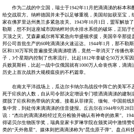
作为二战的中立国，瑞士于1942年11月把滴滴涕的标本和
给交战双方。纳粹德国并未予以足够重视，美国却如获至宝，组
家在佛罗里达州奥兰多紧急攻关。1943年10月1日，盟军解放
勒斯，想不到这座城市因纳粹对供水排水系统的破坏，正陷于
灭顶之灾。艾森豪威尔将军紧急向华盛顿求援，美国辛辛那提
邦公司首批生产的60吨滴滴涕火速运达。1944年1月，那不勒
区和130万军民普遍接受滴滴涕喷洒，竟然一举消灭了传播伤
子，3个星期内控制了伤寒流行。比起1812年拿破仑50万大军
兵败莫斯科，比起一战中仅俄国就有1000万人命丧伤寒，滴滴
历史上首次战胜大规模瘟疫的不朽篇章。
在南太平洋战场上，瓜达尔卡纳尔岛战役中阵亡的美军不
死于疟疾的人数，自从司令部决定增设专门喷洒滴滴涕的建制
摆脱了疟疾和热带病的灾难。接着从菲律宾、缅甸、中国前线
集中营，到处传来滴滴涕的佳音捷报。丘吉尔在1944年9月28
说：“杰出的滴滴涕粉经过充分检验并确认有神奇的效果”。194
得诺贝尔生物医学奖，瑞典皇家卡罗琳学院在颁奖词中激情赞
类的“天外救星”。媒体则把滴滴涕称为“昆虫原子弹”。盘点科