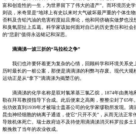
富和创造性的一生，为世界留下了伟大的遗产”。而环境历史
则说，米奇里是“地球上有史以来对大气破坏最严重的个体生物
否料及含铅汽油的危害程度姑且弗论，他和同侪确实做梦也没
和臭氧层扯上瓜葛。科学家该如何面对自己的历史责任和社会
的“悲剧”值得永远铭记和深思。
滴滴涕一波三折的“马拉松之争”
我们也许要怀着更为复杂的心情，回顾科学和环境关系史
历时最长的一桩公案，那便是滴滴涕的利弊与存废。现代大规
运动正是从“拿下”滴滴涕为揭橥①的。
滴滴涕的化学名称是双对氯苯基三氯乙烷，1874年由奥地
勒在拜耳教授指导下合成。此后便束之高阁，整整尘封了65年
虫功效直到1939年才被瑞士盖基公司的化学家缪勒所发现。滴
昆虫神经细胞的钠离子通道，使它“只开不关”，从而无法正常
导致机体死亡。瑞士政府迫不及待使用滴滴涕消灭科罗拉多土
般挽救了当年的农业收成。