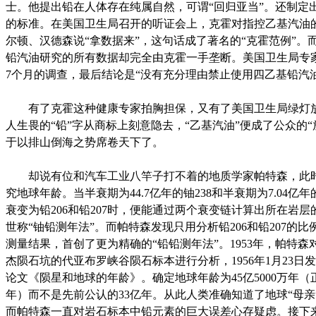
士。他提出铅在人体存在纯属自然，可谓“回归亚当”。还制定
的标准。在美国卫生局召开的听证会上，克霍对指控乙基汽油
尔顿、汉德森说“拿数据来”，这句话成了著名的“克霍范例”。
铅汽油研究的所有数据却完全由克霍一手垄断。美国卫生局专
7个月的调查，最后结论是“没有充分理由禁止使用四乙基铅汽油
有了克霍这种健康专家拍胸担保，又有了美国卫生局绿灯
人生畏的“铅”字从商标上刻意隐去，“乙基汽油”便成了公众的“
于以排山倒海之势席卷天下了。
却说有位和汽车工业八竿子打不着的地质学家帕特森，此
究地球年龄。当半衰期为44.7亿年的铀238和半衰期为7.04亿年
衰变为铅206和铅207时，便能通过两个衰变链计算出所在岩层
世称“铀铅测年法”。而帕特森发现只用分析铅206和铅207的
测量结果，首创了更为精确的“铅铅测年法”。1953年，帕特森
杰陨石坑的代亚布罗峡谷陨石标本进行分析，1956年1月23日
论文《陨星和地球的年龄》。确定地球年龄为45亿5000万年（正
年）而不是先前公认的33亿年。从此人类准确知道了地球“母亲”
而帕特森一直对岩石标本中铅元素的巨大误差心存疑虑。接下