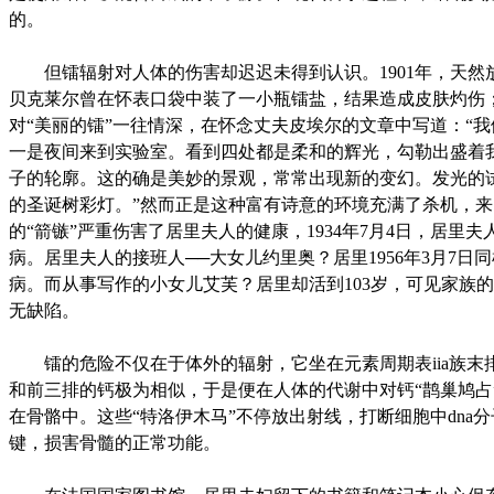
的。
但镭辐射对人体的伤害却迟迟未得到认识。1901年，天然
贝克莱尔曾在怀表口袋中装了一小瓶镭盐，结果造成皮肤灼伤
对“美丽的镭”一往情深，在怀念丈夫皮埃尔的文章中写道：“
一是夜间来到实验室。看到四处都是柔和的辉光，勾勒出盛着
子的轮廓。这的确是美妙的景观，常常出现新的变幻。发光的
的圣诞树彩灯。”然而正是这种富有诗意的环境充满了杀机，
的“箭镞”严重伤害了居里夫人的健康，1934年7月4日，居里夫
病。居里夫人的接班人──大女儿约里奥？居里1956年3月7日
病。而从事写作的小女儿艾芙？居里却活到103岁，可见家族
无缺陷。
镭的危险不仅在于体外的辐射，它坐在元素周期表iia族末
和前三排的钙极为相似，于是便在人体的代谢中对钙“鹊巢鸠占
在骨骼中。这些“特洛伊木马”不停放出射线，打断细胞中dna
键，损害骨髓的正常功能。