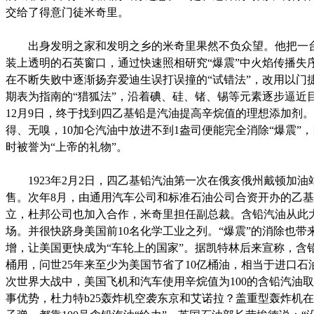
交给了得意门徒米奇里。
出身发明之家和发明之乡的米奇里果然不负众望。他把一
装上透明的石英窗口，通过快速照相研究“爆震”中火焰传播失
在不断失败中逐渐扬弃爱迪生误打误撞的“试错法”，改用以门
期表为指南的“猎狐法”，沿着碘、硅、锗、锡等元素逐步逼近目标
12月9日，终于找到四乙基铅是汽油提高辛烷值的理想添加剂
得、无嗅，10加仑汽油中放进不到1盎司便能完全消除“爆震”
时被誉为“上帝的礼物”。
1923年2月2日，四乙基铅汽油第一次在俄亥俄州戴顿加油
售。次年8月，由通用汽车公司和标准石油公司合资开办的乙
立，杜邦公司也加入合作，米奇里担任副总裁。含铅汽油从此
场。并很快跻身美国前10名化学工业之列。“爆震”的消除也带
增，让美国更快成为“车轮上的国家”。据凯特林后来宣称，含铅
桶用，问世25年来至少为美国节省了10亿桶油，相当于进口石
次世界大战中，美国飞机和汽车使用辛烷值为100的含铅汽油
事优势，杜力特b25轰炸机空袭东京和艾诺拉？盖重型轰炸机