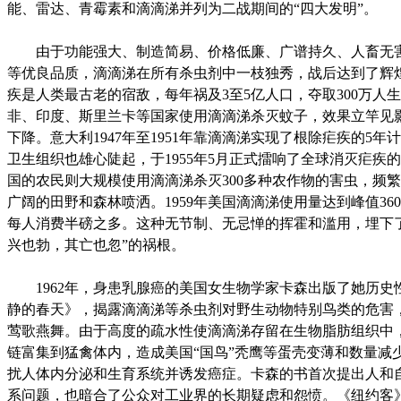
能、雷达、青霉素和滴滴涕并列为二战期间的“四大发明”。
由于功能强大、制造简易、价格低廉、广谱持久、人畜无
等优良品质，滴滴涕在所有杀虫剂中一枝独秀，战后达到了辉
疾是人类最古老的宿敌，每年祸及3至5亿人口，夺取300万人
非、印度、斯里兰卡等国家使用滴滴涕杀灭蚊子，效果立竿见
下降。意大利1947年至1951年靠滴滴涕实现了根除疟疾的5年
卫生组织也雄心陡起，于1955年5月正式擂响了全球消灭疟疾
国的农民则大规模使用滴滴涕杀灭300多种农作物的害虫，频
广阔的田野和森林喷洒。1959年美国滴滴涕使用量达到峰值360
每人消费半磅之多。这种无节制、无忌惮的挥霍和滥用，埋下
兴也勃，其亡也忽”的祸根。
1962年，身患乳腺癌的美国女生物学家卡森出版了她历史
静的春天》，揭露滴滴涕等杀虫剂对野生动物特别鸟类的危害
莺歌燕舞。由于高度的疏水性使滴滴涕存留在生物脂肪组织中
链富集到猛禽体内，造成美国“国鸟”秃鹰等蛋壳变薄和数量减
扰人体内分泌和生育系统并诱发癌症。卡森的书首次提出人和
系问题，也暗合了公众对工业界的长期疑虑和怨愤。《纽约客》