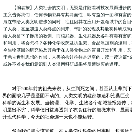
【编者按】人类社会的文明，无疑是伴随着科技发展而进步的
主义告诉我们，任何事物都具有其两面性，即有益的一面和有害的
展在带给人类文明进步的同时，往往因其在应用开发领域中的盲目
了人类，甚至加速人类终点的到来。“镭”的发现及其最初科研成果
给人类留下了惨痛的教训。而核武器、生化武器及各种有毒有害矿
和利用，将会怎样？各种化学农药及抗生素、食品添加剂的滥用，
今生物基因的研究热及其急于在人类食物上的盲目开发和引用，又
于急功近利思想的作祟，人类的检讨往往是迟至的，读一读这篇“文
或许不难令我们意识到人类滥用科研成果将反遭噬灭的道理。
对于500年前的祖先来说，从生到死之间，甚至从上辈到下
界的面貌几乎是凝固不动的。人类文明的猛然加速和沧桑巨变
科学的诞生和发展。当物理、 化学、生物各个领域捷报频传，
明层出不穷，科学便日益渗透到了衣食住行的细微末节。显而
开现代科学，今天的社会连一天也不能运转。
然而我们却应该知道，在人类仰仗科学的恩惠时，也曾因“误