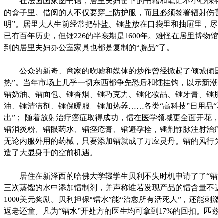
在法国国家图书馆，居里夫妇留下的书籍和笔记本小心保
的盒子里。借阅的人不仅要穿上防护服，而且必须签署辐射伤
明”。居里夫人生前经常把钋盐、镭盐放在口袋里和抽屉里，
已有百年历史，但镭226的半衰期是1600年。难怪在居里博物
到的居里夫妇办公室家具也都是复制的“赝品”了。
公众的新奇、商家的吹嘘和媒体的炒作曾经掀起了倾城倾国
热”。当年市场上几乎一切东西都争先恐后和镭挂钩，以示新潮
镭奶油、镭面包、镭香烟、镭巧克力、镭化妆品、镭牙膏、镭
油、镭清洁剂、镭保暖服、镭加热器……各类“高科技”日用品
出”； 随着放射治疗癌症取得成功，镭在医学领域更全面开花
镭消炎粉、镭眼药水、镭痤疮膏、镭避孕栓，镭剂静脉注射治
无论内服外用的药械，只要添加镭就成了万应灵丹。镭的风行
造了大显身手的空前机遇。
居住在新泽西的哈佛大学辍学生贝利不失时机申请了了“镭
三次蒸馏的水中添加镭制剂，并声称谁若发现产品的镭含量不
1000美元奖励。贝利担保“镭水”能“治愈所有活死人”，还能刺
返老还童。凡为“镭水”开处方的医生均可拿到17%的回扣。匹