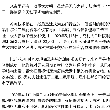
米奇里还有一项重大发明，虽然是无心之过，却也捅下了“
子，那便是今天妇孺皆知的氟利昂。
冷冻技术是在一战后迅速成为热门行业的。但当时的制冷
氯甲烷和二氧化硫等不仅有毒而且易燃，制冷设备也非常笨重
险，极大影响了普及和使用。1929年5月15日，克利夫兰医院
烷泄漏引起爆炸，造成125人死亡。身为通用公司研究所主任
主攻制冷剂的改进，再次把重任交给正在研究合成橡胶轮胎的
比起花5年时间发现四乙基铅汽油的艰苦历程，米奇里寻找
马到成功。他靠着对元素周期表横排竖列的通晓和推究，从已
学结构出发，很快把目标锁定为卤族元素中氟的有机化合物。
次实验，仅3天功夫就逮住了二氯二氟甲烷，后来杜邦公司给
名字氟利昂。
1930年4月在亚特兰大召开的美国化学协会年会上，米奇
氟利昂气体再缓缓吐向燃烧的蜡烛，火焰瞬时熄灭，再次用现
氟利昂无毒和不可燃。氟利昂化学性能十分稳定，沸点为-29.