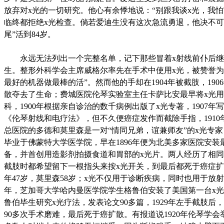
放弃对x光的一切研究。他心有余悸地说：“别跟我谈x光，我怕
临终都拒绝x光检查。倘若爱迪生没有这次急流勇退，他决不可
尾”活到84岁。
永远无法列出一个完整名单，记下那些冒着x射线前仆后继
生。整形外科学会主席威格尔率先在手术中使用x光，被赞誉为
最好的机器做最棒的活”。然而他的手却在1904年被截肢，190
散夺去了生命；费城医院伦琴实验室主任卡萨比安最早将x光
科，1900年根据亲自诊治的数千病例出版了x光专著，1907年
《伦琴射线和电疗法》，但不久便癌症发作而截除手指，1910
总医院的多德和莫里森是一对“情同兄弟，谊兼师友”的x光专
毕业于佛蒙特大学医学院，早在1896年便为北美多家医院安装
备，并首创用造影剂拍摄食道和胃部的x光片。两人经历了相
截肢时都希望留下一根指头来按x光开关，到最后都死于癌症
年47岁，莫里森58岁；x光不仅用于诊断疾病，同时也用于放射治
年，芝加哥大学哈内曼医学院学生格鲁伯安装了美国第一台x
鲁伯毕生研究x光疗法，发表论文90多篇，1929年左手截肢后
90多次手术磨难，最后死于癌扩散。有报道说1920年伦琴学会