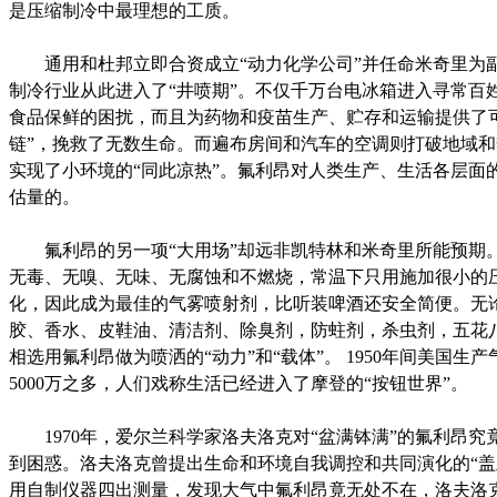
是压缩制冷中最理想的工质。
通用和杜邦立即合资成立“动力化学公司”并任命米奇里为
制冷行业从此进入了“井喷期”。不仅千万台电冰箱进入寻常百
食品保鲜的困扰，而且为药物和疫苗生产、贮存和运输提供了
链”，挽救了无数生命。而遍布房间和汽车的空调则打破地域
实现了小环境的“同此凉热”。氟利昂对人类生产、生活各层面
估量的。
氟利昂的另一项“大用场”却远非凯特林和米奇里所能预期
无毒、无嗅、无味、无腐蚀和不燃烧，常温下只用施加很小的
化，因此成为最佳的气雾喷射剂，比听装啤酒还安全简便。无
胶、香水、皮鞋油、清洁剂、除臭剂，防蛀剂，杀虫剂，五花
相选用氟利昂做为喷洒的“动力”和“载体”。 1950年间美国生
5000万之多，人们戏称生活已经进入了摩登的“按钮世界”。
1970年，爱尔兰科学家洛夫洛克对“盆满钵满”的氟利昂究
到困惑。洛夫洛克曾提出生命和环境自我调控和共同演化的“盖
用自制仪器四出测量，发现大气中氟利昂竟无处不在，洛夫洛