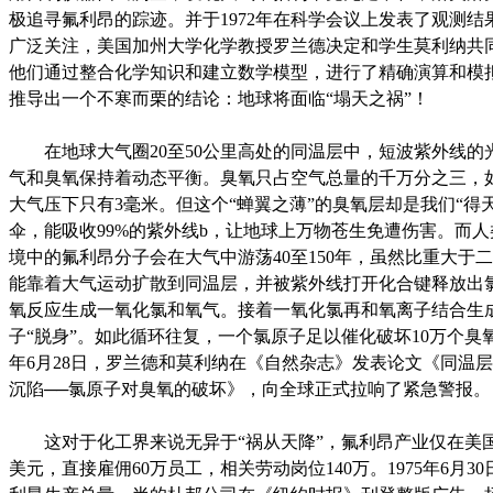
极追寻氟利昂的踪迹。并于1972年在科学会议上发表了观测结
广泛关注，美国加州大学化学教授罗兰德决定和学生莫利纳共
他们通过整合化学知识和建立数学模型，进行了精确演算和模
推导出一个不寒而栗的结论：地球将面临“塌天之祸”！
在地球大气圈20至50公里高处的同温层中，短波紫外线的
气和臭氧保持着动态平衡。臭氧只占空气总量的千万分之三，
大气压下只有3毫米。但这个“蝉翼之薄”的臭氧层却是我们“得
伞，能吸收99%的紫外线b，让地球上万物苍生免遭伤害。而
境中的氟利昂分子会在大气中游荡40至150年，虽然比重大于
能靠着大气运动扩散到同温层，并被紫外线打开化合键释放出
氧反应生成一氧化氯和氧气。接着一氧化氯再和氧离子结合生
子“脱身”。如此循环往复，一个氯原子足以催化破坏10万个臭氧
年6月28日，罗兰德和莫利纳在《自然杂志》发表论文《同温
沉陷──氯原子对臭氧的破坏》，向全球正式拉响了紧急警报。
这对于化工界来说无异于“祸从天降”，氟利昂产业仅在美国
美元，直接雇佣60万员工，相关劳动岗位140万。1975年6月3