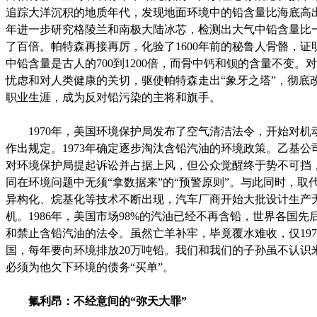
追踪大洋沉积的地质年代，发现地面环境中的铅含量比海底高出80
年进一步研究格陵兰和南极大陆冰芯，检测出大气中铅含量比
了百倍。帕特森再接再厉，化验了1600年前的秘鲁人骨骼，证
中铅含量是古人的700到1200倍，而骨中钙和钡的含量不变。
忧虑和对人类健康的关切，驱使帕特森走出“象牙之塔”，彻底
职业生涯，成为反对铅污染的主将和旗手。
1970年，美国环境保护局发布了空气清洁法令，开始对机
作出规定。1973年确定逐步淘汰含铅汽油的环境政策。乙基公司
对环境保护局提起诉讼并占据上风，但公众觉醒终于势不可挡
同在环境问题中无须“拿数据来”的“预警原则”。与此同时，取
异构化、烷基化等技术不断出现，汽车厂商开始大批设计生产
机。1986年，美国市场98%的汽油已经不再含铅，世界各国先
和禁止含铅汽油的法令。虽然亡羊补牢，毕竟覆水难收，仅197
国，每年要向环境排放20万吨铅。我们和我们的子孙虽不认识
必须为他欠下环境的债务“买单”。
氟利昂：不经意间的“弥天大罪”