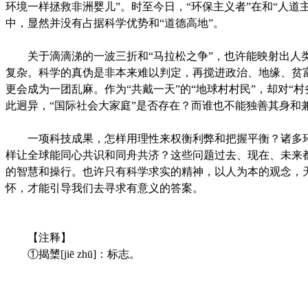
环境一样拯救非洲婴儿”。时至今日，“环保主义者”在和“人道
中，显然并没有占据科学优势和“道德高地”。
关于滴滴涕的一波三折和“马拉松之争”，也许能映射出人
复杂。科学的真伪是非本来难以判定，再搅进政治、地缘、贫
更会成为一团乱麻。作为“共戴一天”的“地球村村民”，却对“村
此迥异，“国际社会大家庭”是否存在？而谁也不能独善其身和
一项科技成果，怎样用理性来权衡利弊和把握平衡？诸多
样让全球能同心共识和同舟共济？这些问题过去、现在、未来
的智慧和操行。也许只有科学求实的精神，以人为本的观念，
怀，才能引导我们去寻求有意义的答案。
【注释】
①揭橥[jiē zhū]：标志。