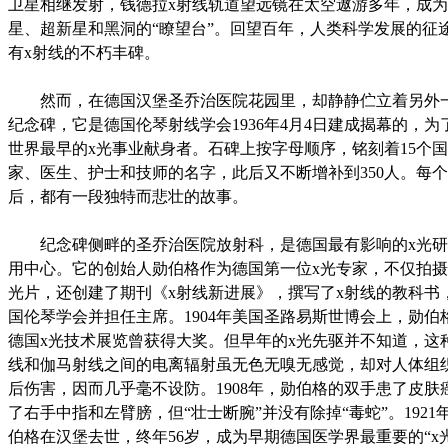
卫星相继发射，钱德拉x射线轨道望远镜在太空遨游多年，成
星、超新星和黑洞的“瞭望台”。回望百年，人类科学发展的征
有x射线的不朽丰碑。
然而，在德国汉堡圣乔治医院花园里，却静静伫立着另外一
纪念碑，它是德国伦琴射线学会1936年4月4日建成揭幕的，为
世界最早的x光事业献身者。石碑上按字母顺序，铭刻着15个国家
家、医生、护士和技师的名字，此后又不断增补到350人。每
后，都有一段独特而悲壮的故事。
纪念碑侧畔的圣乔治医院放射科，是德国最有影响的x光研
用中心。它的创始人勋伯格作为德国第一位x光专家，不仅拍摄
光片，还创建了期刊《x射线新进展》，撰写了x射线的教科书
国伦琴学会并担任主席。1904年美国圣路易斯世博会上，勋伯
德国x光技术展览曾获得大奖。但早年的x光先驱并不知道，这
线和伽马射线之间的电离辐射虽无色无嗅无感觉，却对人体组
后伤害，因而几乎毫不设防。1908年，勋伯格的双手患了皮肤
了右手中指和左臂膀，但“壮士断腕”并没有除掉“毒蛇”。1921
伯格在汉堡去世，终年56岁，成为早期德国医学界最重要的“x