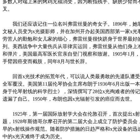
多数人对端上来的烤鸡无福消受，因为断指残手、缺膀少臂而
叉。
我们还应该记住一位名叫弗雷丝曼的奇女子。1896年，她
文秘人员变为x光摄影师，并在加州开办起美国西部第一家x光
劳苦人的勤勉和女儿家的细心，弗雷丝曼很快跻身于世界最好
列。美西战争中大量伤兵从菲律宾运回，弗雷丝曼从他们身上
和弹片，美国最高军医长官亲自登门视察和致谢。1905年1月
手臂因癌变而截肢，同年8月与世长辞。
回首x光技术的拓荒年代，可以说人类最勇敢的先遣队遭受
全军覆没。美国第11届伦琴协会主席布朗于1936年6月出版一
身于伦琴射线的科学烈士》，深情撰写了28位x光殉难者的传
遗漏了自己。1950年，布朗也因x光辐射引发的癌症而去世。
1925年，第一届国际放射学大会在伦敦召开，首次提出x
题，1928年斯德哥尔摩召开的第二届大会上成立了防护委员会
早的x射线操作规范。随着防护措施的日趋严格和x光设备的迅
中的x光灾难终于成为历史。