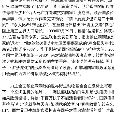
而争论的焦点和核心，是滴滴涕预防虐疾的独特效用。20
疟疾猖獗中挽救了5亿生命，禁止滴滴涕后让已经遏制的疟疾
致每年至少100万人死亡并造成贫穷国家经济崩溃。联合国多
而辞职。侏罗纪公园作者克莱顿说，“禁止滴滴涕也许是二十
剧”，“杀人比希特勒还多”。甚至有批评指出“环境主义者”存心
阻止第三世界人口增长。1999年3月29日，包括3位诺贝尔奖
371位著名疟疾专家、医生联名发表公开信，指出禁止滴滴涕是
家的诉求”，“撒哈拉沙漠以南地区因疟疾造成的‘寿命损失年’
患者总和还多70%”，呼吁尽快“请回”滴滴涕担当抗疟大任。200
合国世界卫生组织一改30年来对滴滴涕的否决态度，转而宣称
涕灭蚊和驱蚊是防范疟疾的主要手段。滴滴涕并没有摘掉“黑十
子，但“妖魔化”的形象毕竟得到了改善。而非洲国家却必须顾
用会面临西方经济援助减少和贸易制裁增加。
力主全面禁止滴滴涕的世界野生动物基金会在徽标上写着，
下一个充满生机的地球”。非洲抗疟组织的口号则是“从疟疾中
如果政策错误，将使“千百万孩子不能活着看到地球”，国际疟
基拉马说：“这就像每天有7架满载的波音747客机故意坠毁在
山”。而世界卫生组织官员柯奇在回答对重启滴滴涕的质问时说