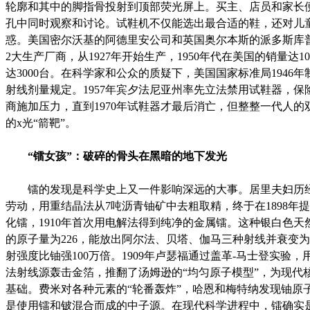
轮廓和其中的脚指骨投射到顶部荧光屏上。买主、店员和家长
孔中同时观察和讨论。试鞋机不仅能选出最合适的鞋，还对儿
惑。美国密尔沃基的阿德里安公司和英国奥尔本斯的派多斯库
2大生产厂商，从1927年开始生产，1950年代在美国的销量达10
达3000台。在科学家和公众的质疑下，美国国家标准局1946年
射线剂量规定。1957年宾夕法尼亚州率先立法禁用试鞋器，保
商施加压力，直到1970年试鞋器才最后消亡，但整整一代人的
的x光“箭靶”。
“镭女孩”：破碎的骨头在黑暗的地下发光
镭的发现是科学史上又一件影响深远的大事。居里夫妇历经
劳动，用重结晶法从7吨沥青铀矿中去粗取精，终于在1898年提炼
化镭，1910年首次用电解法得到纯净的金属镭。这种银白色天
的原子量为226，能放出阿尔法、贝塔、伽马三种射线并衰变
射强度比铀强100万倍。1909年卢瑟福通过盖革-马士登实验，
法射线源轰击金箔，推翻了汤姆逊的“均匀原子模型”，为现代
基础。费米对各种元素的“轮番轰炸”，哈恩和梅特纳发现铀原
是使用镭和铍混合而成的中子源。在现代科学进程中，镭确实