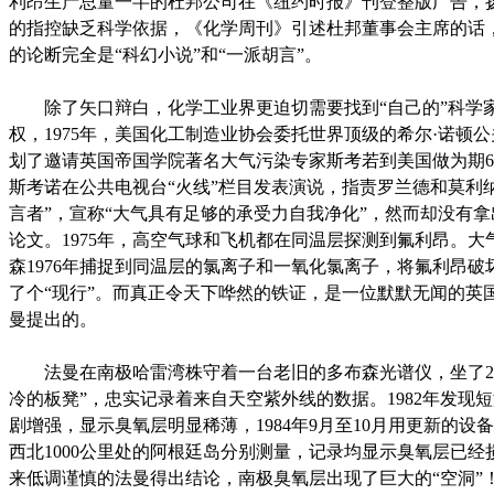
利昂生产总量一半的杜邦公司在《纽约时报》刊登整版广告，
的指控缺乏科学依据，《化学周刊》引述杜邦董事会主席的话
的论断完全是“科幻小说”和“一派胡言”。
除了矢口辩白，化学工业界更迫切需要找到“自己的”科学
权，1975年，美国化工制造业协会委托世界顶级的希尔·诺顿
划了邀请英国帝国学院著名大气污染专家斯考若到美国做为期
斯考诺在公共电视台“火线”栏目发表演说，指责罗兰德和莫利
言者”，宣称“大气具有足够的承受力自我净化”，然而却没有
论文。1975年，高空气球和飞机都在同温层探测到氟利昂。大
森1976年捕捉到同温层的氯离子和一氧化氯离子，将氟利昂破
了个“现行”。而真正令天下哗然的铁证，是一位默默无闻的英
曼提出的。
法曼在南极哈雷湾株守着一台老旧的多布森光谱仪，坐了28
冷的板凳”，忠实记录着来自天空紫外线的数据。1982年发现
剧增强，显示臭氧层明显稀薄，1984年9月至10月用更新的设
西北1000公里处的阿根廷岛分别测量，记录均显示臭氧层已经损
来低调谨慎的法曼得出结论，南极臭氧层出现了巨大的“空洞”