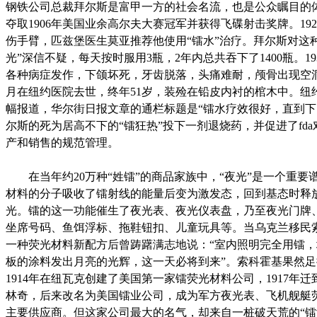
钢铁公司总裁拜尔斯是富甲一方的社会名流，也是公众瞩目的
夺取1906年美国业余高尔夫大赛冠军并获得飞碟射击奖牌。19
伤手臂，匹兹堡医生莫亚推荐他使用“镭水”治疗。拜尔斯对这
光”深信不疑，每天按时服用3瓶，2年内总共吞下了1400瓶。19
各种病症发作，下颌坏死，牙齿脱落，头痛难耐，颅骨出现空洞，
月在纽约医院去世，终年51岁，装殓在铅皮内衬的棺木中。纽
幅报道，华尔街日报文章的通栏标题是“镭水疗效很好，直到下
尔斯的死为居高不下的“镭狂热”投下一剂退烧药，并促进了fd
产和销售的规范管理。
在当年约20万种“姓镭”的商品家族中，“夜光”是一个重要
材料的分子吸收了镭射线的能量后变为激发态，回到基态时释
光。镭的这一功能催生了夜光表、夜光仪表盘，乃至夜光门牌
坐席号码、鱼饵浮标、拖鞋钮扣、儿童玩具等。当乌克兰移民
一种荧光材料新配方后曾踌躇满志地说：“室内照明完全用镭
板的涂料发出月亮的光辉，这一天必将到来”。索科霍基果然
1914年在纽瓦克创建了美国第一家镭荧光材料公司，1917年
林奇，后来改名为美国镭业公司，成为军方夜光表、飞机舰艇
主要供应商。但这家公司最大的名气，却来自一桩破天荒的“镭