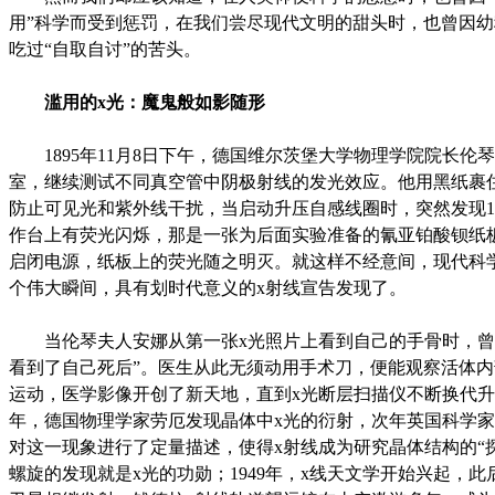
用”科学而受到惩罚，在我们尝尽现代文明的甜头时，也曾因
吃过“自取自讨”的苦头。
滥用的x光：魔鬼般如影随形
1895年11月8日下午，德国维尔茨堡大学物理学院院长伦
室，继续测试不同真空管中阴极射线的发光效应。他用黑纸裹
防止可见光和紫外线干扰，当启动升压自感线圈时，突然发现
作台上有荧光闪烁，那是一张为后面实验准备的氰亚铂酸钡纸
启闭电源，纸板上的荧光随之明灭。就这样不经意间，现代科
个伟大瞬间，具有划时代意义的x射线宣告发现了。
当伦琴夫人安娜从第一张x光照片上看到自己的手骨时，曾
看到了自己死后”。医生从此无须动用手术刀，便能观察活体
运动，医学影像开创了新天地，直到x光断层扫描仪不断换代升级
年，德国物理学家劳厄发现晶体中x光的衍射，次年英国科学
对这一现象进行了定量描述，使得x射线成为研究晶体结构的“探针
螺旋的发现就是x光的功勋；1949年，x线天文学开始兴起，此