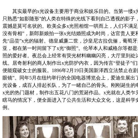
其实最早的x光设备主要用于商业和娱乐目的。当第一缕x
只熟悉“如影随形”的人类在特殊的光线下看到自己透视的影子
震撼是莫可名状的。欧美众多x光照相馆一哄而上，人们不满足
没有骨相”，新郎新娘拍一张x光结婚照成为时尚，达官贵人更
先“品尝”x光的辐射。德皇威廉二世，沙皇尼古拉伉俪，葡萄
亚，都在第一时间留下了x光“御照”。伦琴本人和威格尔等都是
照的爱好者。夜总会上经常有荧光材料幽幽闪亮，大厅里到处
线。居奇射利的商人制作出x光防护内衣，因为传言“登徒子”们
便能窥破女士的服装。1896年2月19日美国新泽西立法禁止在剧
眼镜”。同年5月在纽约举行的全国电器博览会上，爱迪生展出了
光设备，成百人排起长队，为了一睹自己的骨头。刚刚诞生的
x光的热门题材，制作出五花八门的荒诞作品。x光就在人类乍
瞎马的情况下，便全面进入了公共生活和大众文化，这是科学
例。