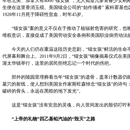
年在北美、加拿大有4000“镭女孩”，无人知道几多青春少女刚
生便在这里香消玉殒。美国镭业公司的“始作俑者” 索科霍基也
1928年11月死于障碍性贫血，时年45岁。
“镭女孩”案的意义不仅在于推动了核辐射危害的研究，也
维权意识，直接促成了美国劳动安全条例和美国职业病劳动法
今天的人们仍在重温这段历史悲剧，“镭女孩”鲜活的生命
代屏幕和舞台上。2011年9月2日，“镭女孩”铜像揭幕仪式在
渥太华镇举行，这里的居民拒绝忘记一个时代的伤疤。
郊外的陵园里埋葬着当年“镭女孩”的遗骨，盖革计数器仍
墓穴的射线，使人想到美国女作家斯旺森悼念“镭女孩”的诗句
破碎的骨头，永远在黑暗的地下发光”。
这是“镭女孩”没有安息的灵魂，向人世间发出的殷切叮咛
“上帝的礼物”四乙基铅汽油的“毁灭”之路