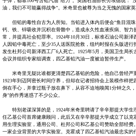
子弹，都靠100号含铅汽油“给力”。英国石油部长劳埃德说：“没
油，我们不可能赢得战争”。米奇里也被尊为当之无愧的国家英
但铅的毒性自古为人所知。当铅进入体内后便会“鱼目混珠
钙、铁、锌吸收并沉积在骨骼中，造成永久性血液疾病、智力
常，并提高社会犯罪率。1924年10月30日，标准石油公司新泽
人因铅中毒死亡，至少35人送医院抢救，纽约时报在头版进行
发生杜邦公司新泽西工厂6人死亡。1925年5月，美国卫生局长
会议并组织专家组调查，四乙基铅汽油一度被迫暂停生产。
米奇里无疑比谁都更清楚四乙基铅的危险，他自己曾经严
1923年到迈阿密长时间疗养，但却在记者招待会上装模作样把
倒在手心，并拿过瓶子放在鼻下，从容不迫地嗅闻1分钟之久，
身”的作秀迷惑了不少公众。
特别老谋深算的是，1924年米奇里聘请了辛辛那提大学生
任乙基公司首席健康顾问，此后又在辛辛那提大学成立了以克
用生理实验室，通用公司、杜邦公司和乙基公司赞助全部经费
一家企业背景的大学实验室。克霍成了四乙基铅汽油最忠实的