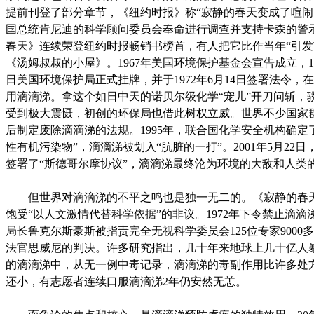
提前刊登了部分章节，《纽约时报》称“寂静的春天变成了喧闹
国总统肯尼迪的科学顾问委员会奉命进行调查并支持卡森的警
春天》连续荣登纽约时报畅销书榜首，有人把它比作当年“引发
《汤姆叔叔的小屋》。1967年美国环境保护基金会宣告成立，197
日美国环境保护局正式挂牌，并于1972年6月14日签署法令，
用滴滴涕。拿这个如日中天的诺贝尔级化学“宠儿”开刀问斩，
受到极大震慑，初创的环保局也借此树权立威。世界不少国家
后制定废除滴滴涕的法规。1995年，联合国化学安全机构确定了
性有机污染物”，滴滴涕被划入“肮脏的一打”。2001年5月22日，
签署了“斯德哥尔摩协议”，滴滴涕最终沦为环境的大敌和人类的
但世界对滴滴涕的不平之鸣也是独一无二的。《寂静的春
饱受“以人文激情代替科学依据”的非议。1972年下令禁止滴滴
局长鲁克尔斯豪斯被指责完全无视科学委员会125位专家9000
法官思威尼的判决。许多研究指出，几十年来地球上几十亿人
的滴滴涕中，从无一例中毒记录，滴滴涕的毒副作用比许多处
还小，有志愿者连续口服滴滴涕2年仍安然无恙。