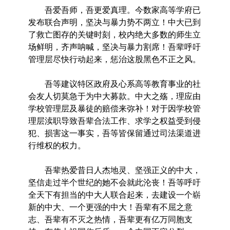
吾爱吾师，吾更爱真理。今数家高等学府已
发布联合声明，坚决与暴力势不两立！中大已到
了救亡图存的关键时刻，校内绝大多数的师生立
场鲜明，齐声呐喊，坚决与暴力割席！吾辈呼吁
管理层尽快行动起来，惩治这股黑色不正之风。
吾等建议特区政府及心系高等教育事业的社
会友人切莫急于为中大募款。中大之殇，理应由
学校管理层及暴徒的赔偿来弥补！对于因学校管
理层渎职导致吾辈合法工作、求学之权益受到侵
犯、损害这一事实，吾等皆保留通过司法渠道进
行维权的权力。
吾辈热爱昔日人杰地灵、坚强正义的中大，
坚信走过半个世纪的她不会就此沦丧！吾等呼吁
全天下有担当的中大人联合起来，去建设一个崭
新的中大、一个更强的中大！吾辈有不屈之意
志、吾辈有不灭之热情，吾辈更有亿万同胞支