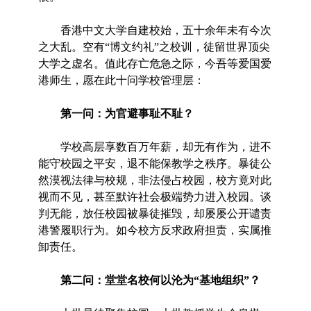
香港中文大学自建校始，五十余年未有今次
之大乱。空有“博文约礼”之校训，徒留世界顶尖
大学之虚名。值此存亡危急之际，今吾等爱国爱
港师生，愿在此十问学校管理层：
第一问：为官避事耻不耻？
学校高层享数百万年薪，却无有作为，进不
能守校园之平安，退不能保教学之秩序。暴徒公
然漠视法律与校规，非法侵占校园，校方竟对此
视而不见，甚至默许社会极端势力进入校园。谈
判无能，放任校园被暴徒摧毁，却屡屡公开谴责
港警履职行为。如今校方反求政府担责，实属推
卸责任。
第二问：堂堂名校何以沦为“基地组织”？