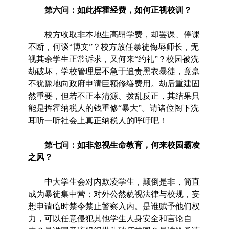
第六问：如此挥霍经费，如何正视校训？
校方收取非本地生高昂学费，却罢课、停课
不断，何谈“博文”？校方放任暴徒侮辱师长，无
视其余学生正常诉求，又何来“约礼”？校园被洗
劫破坏，学校管理层不急于追责黑衣暴徒，竟毫
不犹豫地向政府申请巨额修缮费用。劫后重建固
然重要，但若不正本清源、拨乱反正，其结果只
能是挥霍纳税人的钱重修“暴大”。请诸位阁下洗
耳听一听社会上真正纳税人的呼吁吧！
第七问：如非忽视生命教育，何来校园霸凌
之风？
中大学生会对内欺凌学生，颠倒是非，简直
成为暴徒集中营；对外公然藐视法律与校规，妄
想申请临时禁令禁止警察入内。是谁赋予他们权
力，可以任意侵犯其他学生人身安全和言论自