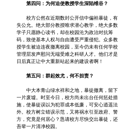
第四问：为何迫使教授学生深陷维谷？
校方公然在近期数封公开信中偏袒暴徒，有
失公允。绝大部分教授唯求潜心教学，绝大多数
学子只愿静心读书，却在校园沦为政治对抗筹
码，致使基本人权与自由遭受严重侵犯。众多教
授学生被迫连夜撤离校园，至今仍未有任何学校
管理层发声慰问无端受难之科研人才。他们才是
日后真正让中大重新站起来的建设者啊！
第五问：群起效尤，何不担责？
中大本青山绿水祥和之地，暴徒撤离，留下
一片废墟。时至今日，校方尚未出台任何惩处措
施，使暴徒误以为犯罪成本低廉，可安心逍遥法
外。校方树立错误示范，又将祸水引至政府、警
方，究竟是何居心？恳请校方尽快交出暴徒，还
吾辈一片清净校园。