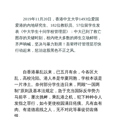
2019年11月20日，香港中文大学1493位爱国
爱港的內地研究生、182位教职员、57位留学生发
表《中大学生十问学校管理层》：中大已到了救亡
图存的关键时刻，校内绝大多数的师生立场鲜明，
齐声呐喊，坚决与暴力割席！吾辈呼吁管理层尽快
行动起来，惩治这股黑色不正之风。
自香港暴乱以来，已五月有余，今各区大
乱，高校沦陷。港人本是华夏同胞，学校本该是
一片净土。奈何部分学生连日来，罔顾“一国两
制”原则及基本法规定，急于充当国际反华势力
马前卒，屡次挑衅，乘乱港之机，犯下种种令人
发指之罪行，如今更使校园满目疮痍。凡有血有
肉、有道德底线之人，无不对此等暴徒切齿痛
恨。