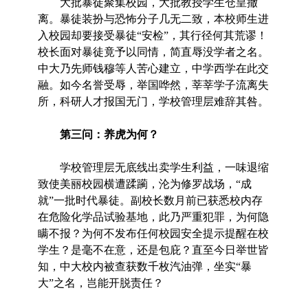
大批暴徒聚集校园，大批教授学生仓皇撤
离。暴徒装扮与恐怖分子几无二致，本校师生进
入校园却要接受暴徒“安检”，其行径何其荒谬！
校长面对暴徒竟予以同情，简直辱没学者之名。
中大乃先师钱穆等人苦心建立，中学西学在此交
融。如今名誉受辱，举国哗然，莘莘学子流离失
所，科研人才报国无门，学校管理层难辞其咎。
第三问：养虎为何？
学校管理层无底线出卖学生利益，一味退缩
致使美丽校园横遭蹂躏，沦为修罗战场，“成
就”一批时代暴徒。副校长数月前已获悉校内存
在危险化学品试验基地，此乃严重犯罪，为何隐
瞒不报？为何不发布任何校园安全提示提醒在校
学生？是毫不在意，还是包庇？直至今日举世皆
知，中大校内被查获数千枚汽油弹，坐实“暴
大”之名，岂能开脱责任？