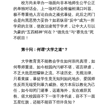
校方尚未举办一场面向非本地师生公平公正
的单独对话会。上一场对话会唯偏袒满口叫嚣、
极不尊重他人言论自由之顽劣暴徒。此后之闭门
会是向黑恶势力妥协？如若纵容“反中”成为一所
学府的主张，使政治凌驾于学术，让中大人引以
为豪的“五四精神”何在？“德先生”与“赛先生”死
不瞑目！
第十问：何谓“大学之道”？
大学教育竟不能教会学生如何崇尚真理，如
何尊师重道。如今校园内污秽不堪，谣言肆虐，
不乏大批思想矇昧之流。不读历史、无视法律、
只看黄媒，暴徒学生竟无知到如此地步。爱国师
生反而无端受到暴力威胁。校方本应以教化为己
任，如今却闭门避事，远遁海外，实在难辞其
咎。偌大校园容不下一张干净书桌，容不下一面
五星红旗，还能不能容下些许良知？