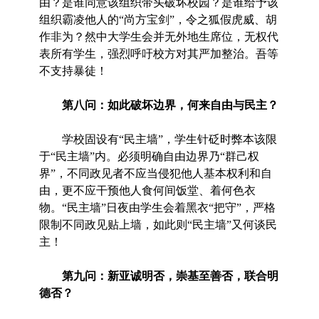
由？是谁同意该组织带头破坏校园？是谁给予该
组织霸凌他人的“尚方宝剑”，令之狐假虎威、胡
作非为？然中大学生会并无外地生席位，无权代
表所有学生，强烈呼吁校方对其严加整治。吾等
不支持暴徒！
第八问：如此破坏边界，何来自由与民主？
学校固设有“民主墙”，学生针砭时弊本该限
于“民主墙”内。必须明确自由边界乃“群己权
界”，不同政见者不应当侵犯他人基本权利和自
由，更不应干预他人食何间饭堂、着何色衣
物。“民主墙”日夜由学生会着黑衣“把守”，严格
限制不同政见贴上墙，如此则“民主墙”又何谈民
主！
第九问：新亚诚明否，崇基至善否，联合明
德否？