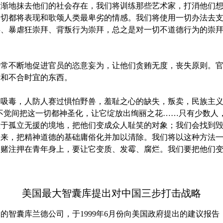
逐渐地抹去他们的社会存在，我们将训练那些艺术家，打消他们
一切都将表现和歌颂人类最卑劣的情感。我们将使用一切办法去
拜、暴虐狂崇拜、背叛行为崇拜，总之是对一切不道德行为的崇
不断地促进官员的恣意妄为，让他们贪贿无度，丧失原则。官
齿和不合时宜的东西。
毒，人防人赛过惧怕野兽，羞耻之心的缺失，叛卖，民族主义
不觉间把这一切都神圣化，让它绽放出绚丽之花……只有少数人
置于孤立无援的境地，把他们变成众人耻笑的对象；我们会找到
出来，把精神道德的基础庸俗化并加以清除。我们将以这种方法
的赌注押在青年身上，要让它变质、发霉、腐烂。我们要把他们
美国最大智囊库提出对中国三步打击战略
囊库兰德公司，于1999年6月份向美国政府提出的建议报告