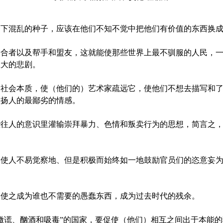
混乱的种子，应该在他们不知不觉中把他们有价值的东西换成
者以及帮手和盟友，这就能使那些世界上最不驯服的人民，一
巨大的悲剧。
会本质，使（他们的）艺术家疏远它，使他们不想去描写和了
颂扬人的最鄙劣的情感。
人的意识里灌输崇拜暴力、色情和叛卖行为的思想，简言之，
人不易觉察地、但是积极而始终如一地鼓励官员们的恣意妄为
之成为谁也不需要的愚蠢东西，成为过去时代的残余。
谎、酗酒和吸毒”的国家，要促使（他们）相互之间出于本能的