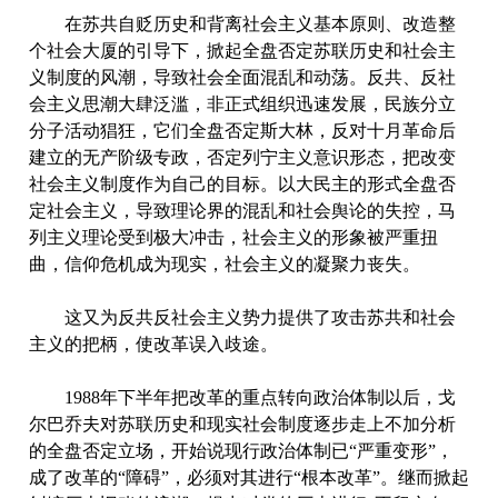
在苏共自贬历史和背离社会主义基本原则、改造整
个社会大厦的引导下，掀起全盘否定苏联历史和社会主
义制度的风潮，导致社会全面混乱和动荡。反共、反社
会主义思潮大肆泛滥，非正式组织迅速发展，民族分立
分子活动猖狂，它们全盘否定斯大林，反对十月革命后
建立的无产阶级专政，否定列宁主义意识形态，把改变
社会主义制度作为自己的目标。以大民主的形式全盘否
定社会主义，导致理论界的混乱和社会舆论的失控，马
列主义理论受到极大冲击，社会主义的形象被严重扭
曲，信仰危机成为现实，社会主义的凝聚力丧失。
这又为反共反社会主义势力提供了攻击苏共和社会
主义的把柄，使改革误入歧途。
1988年下半年把改革的重点转向政治体制以后，戈
尔巴乔夫对苏联历史和现实社会制度逐步走上不加分析
的全盘否定立场，开始说现行政治体制已“严重变形”，
成了改革的“障碍”，必须对其进行“根本改革”。继而掀起