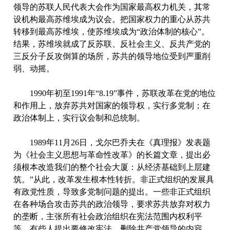
领导的苏联人民代表大会作为国家最高权力机关，其常
设机构最高苏维埃成为议会。把国家权力的重心从苏共
转移到最高苏维埃，使苏维埃成为“政治体制的核心”。
结果，苏维埃就成了反苏联、反社会主义、反共产党的
三反分子反攻倒算的场所，苏共的领导地位受到严重削
弱、动摇。
1990年初至1991年“8.19”事件，苏联改革在党的地位
和作用上，放弃苏共对国家的领导权，实行多党制；在
政治体制上，实行议会制和总统制。
1989年11月26日，戈尔巴乔夫在《真理报》发表题
为《社会主义思想与革命性改革》的长篇文章，提出必
须根本改造我们的整个社会大厦：从经济基础到上层建
筑。”从此，改革发生根本性转折。非正式组织的发展具
有政党性质，导致多党制问题的提出。一些非正式组织
在各种场合攻击苏共的政治领导，要求苏共放弃对权力
的垄断，主张所有社会政治组织在宪法范围内权利平
等。有些人提出要修改宪法，删除共产党领导的内容，