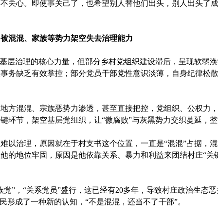
关心。即使事关己了，也希望别人替他们出头，别人出头了成
，被混混、家族等势力架空失去治理能力
基层治理的核心力量，但部分乡村党组织建设滞后，呈现软弱涣
事务缺乏有效掌控；部分党员干部党性意识淡薄，自身纪律松散
方混混、宗族恶势力渗透，甚至直接把控，党组织、公权力，
键环节，架空基层党组织，让“微腐败”与灰黑势力交织蔓延，
以治理，原因就在于村支书这个位置，一直是“混混”占据，混
他的地位牢固，原因是他依靠关系、暴力和利益来团结村庄“关
”，“关系党员”盛行，这已经有20多年，导致村庄政治生态
农民形成了一种新的认知，“不是混混，还当不了干部”。