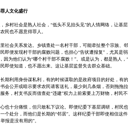
得罪人文化盛行
村社会是熟人社会，“低头不见抬头见”的人情网络，让基层监
且农民也不愿意得罪人。
社会关系发达。乡镇查处一名村干部，可能牵扯整个宗族、邻里
民即便发现村干部的腐败问题，也担心“告状遭报复”，尤其是
象，因为他们认为“哪个村干部不腐败！”。或是认为，都是熟人，
农民即使知道，也不愿出来。这让基层监督失去群众基础。
期利用身份谋私利，有的时候谋取的是政府项目的好处，有的
支书会公开或暗示要求农民请客送礼，最少则几条烟，否则拖拖
服务，村支书反而借查处“违建”权力上前索要上万财物，村民
也十分痛恨，但只敢私下议论。即便纪委下基层调研，村民也
一个处分，而他们是长期的“邻居”。这样纪委干部即使相信这
，举报是没有用的”。