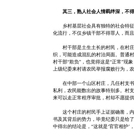
其三，熟人社会人情羁绊深，不
乡村基层社会具有独特的社会特征，乡
化流行，不仅乡镇干部不得罪人，而
村干部是土生土长的村民，在村庄里
织，可能造成混乱的村治局面。普通村
村干部“欺负”，也觉得这是“正常”现
上级纪委来村请农民举报腐败行为，
在中部一个山区村庄，几任村支书长
私利，农民能数出的故事特别多。村
来可以走正常程序审批，村却不愿提供
这个村庄的村民手上证据确凿，内心
书及其背后的势力，毕竟纪委只是给了
中得出的结论是，“这就是‘官官相护’