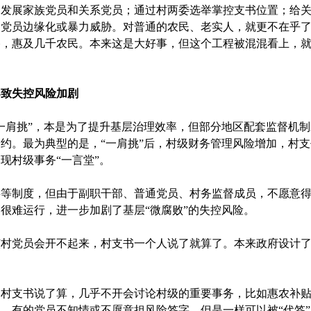
展家族党员和关系党员；通过村两委选举掌控支书位置；给关
的党员边缘化或暴力威胁。对普通的农民、老实人，就更不在乎
路，惠及几千农民。本来这是大好事，但这个工程被混混看上，
导致失控风险加剧
肩挑”，本是为了提升基层治理效率，但部分地区配套监督机制
约。最为典型的是，“一肩挑”后，村级财务管理风险增加，村
现村级事务“一言堂”。
制度，但由于副职干部、普通党员、村务监督成员，不愿意得
很难运行，进一步加剧了基层“微腐败”的失控风险。
党员会开不起来，村支书一个人说了就算了。本来政府设计了“
支书说了算，几乎不开会讨论村级的重要事务，比如惠农补贴
、有的党员不知情或不愿意担风险签字，但是一样可以被“代签