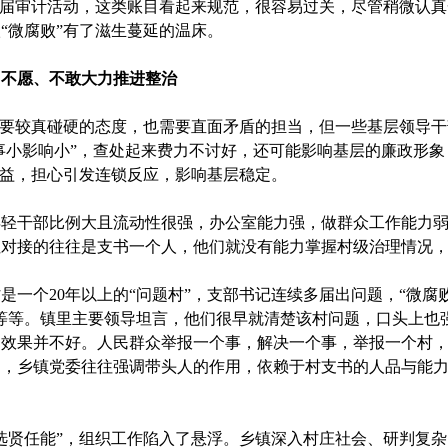
届审计活动，这类账目看起来规范，很容易过关，尽管稍微认真
“微腐败”有了滋生蔓延的温床。
，不愿、不敢大力推进整治
较真碰硬的态度，也需要直面矛盾的担当，但一些基层领导干部
“事小影响小”，查处起来费力不讨好，还可能影响基层的廉政形象
利益，担心引发连锁反应，影响基层稳定。
轻干部比例大且流动性很强，办公室能力强，做群众工作能力弱
但对接的往往是支书一个人，他们就没有能力掌握村级治理情况
个20年以上的“问题村”，支部书记连续多届出问题，“微腐败
等等。镇里主要领导坦言，他们很早就清楚该村问题，口头上也
，效果并不好。人民群众举报一个事，解决一个事，举报一个村
题，乡镇党委往往强调带头人的作用，依赖于村支书的人品与能
贤任能”，组织工作陷入了悬浮。乡镇深入村庄社会、研判复杂