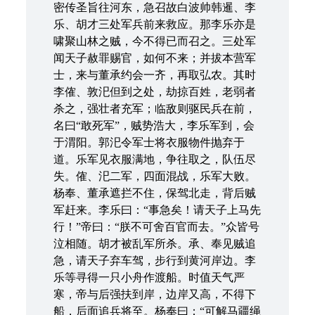
密传圣旨往河东，急召故白波帅韩暹、李
乐、胡才三处军兵前来救应。那李乐亦是
啸聚山林之贼，今不得已而召之。三处军
闻天子赦罪赐官，如何不来；并拔本营军
士，来与董承约会一齐，再取弘农。其时
李傕、敦汜但到之处，劫掠百姓，老弱者
杀之，强壮者充军；临敌则驱民兵在前，
名曰“敢死军”，贼势浩大，李乐军到，会
于渭阳。郭汜令军士将衣服物件抛弃于
道。乐军见衣服满地，争往取之，队伍尽
失。傕、汜二军，四面混战，乐军大败。
杨奉、董承遮拦不住，保驾北走，背后贼
军赶来。李乐曰：“事急矣！请天子上马先
行！”帝曰：“朕不可舍百官而去。”众皆号
泣相随。胡才被乱军所杀。承、奉见贼追
急，请天子弃车驾，步行到黄河岸边。李
乐等寻得一只小舟作渡船。时值天气严
寒，帝与后强扶到岸，边岸又高，不得下
船，后面追兵将至。杨奉曰：“可解马疆绳