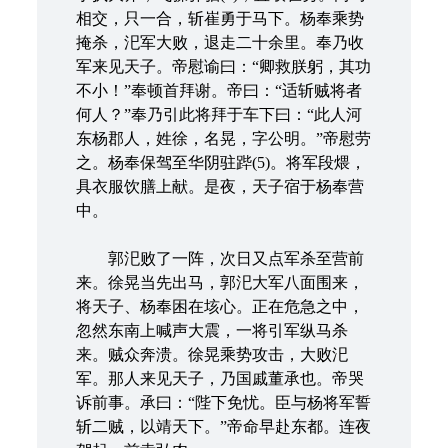
相交，只一合，斩崔勇于马下。杨奉乘势
掩杀，汜军大败，退走二十余里。奉乃收
军来见天子。帝慰谕曰：“卿救朕躬，其功
不小！”奉顿首拜谢。帝曰：“适斩贼将者
何人？”奉乃引此将拜于车下曰：“此人河
东杨郡人，姓徐，名晃，字公明。”帝慰劳
之。杨奉保驾至华阴驻跸(5)。将军段煨，
具衣服饮膳上献。是夜，天子宿于杨奉营
中。
郭汜败了一阵，次日又点军杀至营前
来。徐晃当先出马，郭汜大军八面围来，
将天子、杨奉困在垓心。正在危急之中，
忽然东南上喊声大震，一将引军纵马杀
来。贼众奔溃。徐晃乘势攻击，大败汜
军。那人来见天子，乃国戚董承也。帝哭
诉前事。承曰：“陛下免忧。臣与杨将军誓
斩二贼，以靖天下。”帝命早赴东都。连夜