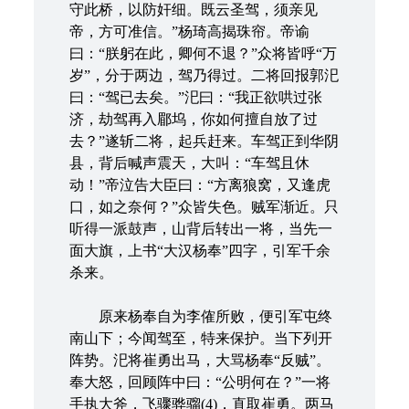
守此桥，以防奸细。既云圣驾，须亲见
帝，方可准信。”杨琦高揭珠帘。帝谕
曰：“朕躬在此，卿何不退？”众将皆呼“万
岁”，分于两边，驾乃得过。二将回报郭汜
曰：“驾已去矣。”汜曰：“我正欲哄过张
济，劫驾再入郿坞，你如何擅自放了过
去？”遂斩二将，起兵赶来。车驾正到华阴
县，背后喊声震天，大叫：“车驾且休
动！”帝泣告大臣曰：“方离狼窝，又逢虎
口，如之奈何？”众皆失色。贼军渐近。只
听得一派鼓声，山背后转出一将，当先一
面大旗，上书“大汉杨奉”四字，引军千余
杀来。
原来杨奉自为李傕所败，便引军屯终
南山下；今闻驾至，特来保护。当下列开
阵势。汜将崔勇出马，大骂杨奉“反贼”。
奉大怒，回顾阵中曰：“公明何在？”一将
手执大斧，飞骤骅骝(4)，直取崔勇。两马