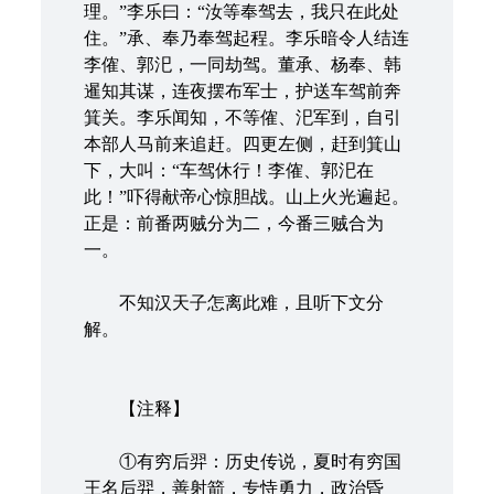
理。”李乐曰：“汝等奉驾去，我只在此处
住。”承、奉乃奉驾起程。李乐暗令人结连
李傕、郭汜，一同劫驾。董承、杨奉、韩
暹知其谋，连夜摆布军士，护送车驾前奔
箕关。李乐闻知，不等傕、汜军到，自引
本部人马前来追赶。四更左侧，赶到箕山
下，大叫：“车驾休行！李傕、郭汜在
此！”吓得献帝心惊胆战。山上火光遍起。
正是：前番两贼分为二，今番三贼合为
一。
不知汉天子怎离此难，且听下文分
解。
【注释】
①有穷后羿：历史传说，夏时有穷国
王名后羿，善射箭，专恃勇力，政治昏