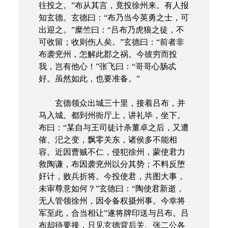
往投之。”布从其言，竟投徐州来。有人报
知玄德。玄德曰：“布乃当今英勇之士，可
出迎之。”糜竺曰：“吕布乃虎狼之徒，不
可收留；收则伤人矣。”玄德曰：“前者非
布袭兖州，怎解此郡之祸。今彼穷而投
我，岂有他心！”张飞曰：“哥哥心肠忒
好。虽然如此，也要准备。”
玄德领众出城三十里，接着吕布，并
马入城。都到州衙厅上，讲礼毕，坐下。
布曰：“某自与王司徒计杀董卓之后，又遭
傕、汜之变，飘零关东，诸侯多不能相
容。近因曹贼不仁，侵犯徐州，蒙使君力
救陶谦，布因袭兖州以分其势；不料反堕
奸计，败兵折将。今投使君，共图大事，
未审尊意如何？”玄德曰：“陶使君新逝，
无人管领徐州，因令备权摄州事。今幸将
军至此，合当相让”遂将牌印送与吕布。吕
布却待要接，只见玄德背后关、张二公各