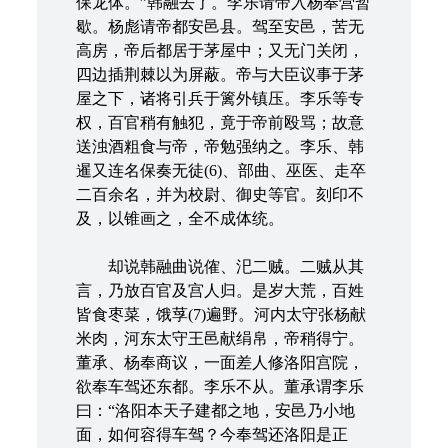
保龙体。”韩融去了。李乐请帝入杨奉营暂
歇。杨彪请帝都安邑县。驾至安邑，苦无
高房，帝后都居于茅屋中；又无门关闭，
四边插荆棘以为屏蔽。帝与大臣议事于茅
屋之下，诸将引兵于篱外镇压。李乐等专
权，百官稍有触犯，竟于帝前殴骂；故意
送浊酒粗食与帝，帝勉强纳之。李乐、韩
暹又连名保奏无徒(6)、部曲、巫医、走卒
二百余名，并为校尉、御史等官。刻印不
及，以锥画之，全不成体统。
却说韩融曲说傕、汜二贼。二贼从其
言，乃放百官及宫人归。是岁大荒，百姓
皆食枣菜，饿莩(7)遍野。河内太守张杨献
米肉，河东太守王邑献绢帛，帝稍得宁。
董承、杨奉商议，一面差人修洛阳宫院，
欲奉车驾还东都。李乐不从。董承谓李乐
曰：“洛阳本天子建都之地，安邑乃小地
面，如何容得车驾？今奉驾还洛阳是正