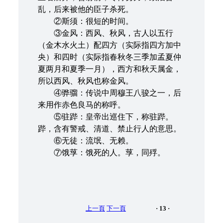
乱，后来被他的臣子杀死。
②斯须：很短的时间。
③金风：西风、秋风，古人以五行
（金木水火土）配四方（实际指四方加中
央）和四时（实际指春秋冬三季加孟夏仲
夏两月和夏季一月），西方和秋天属金，
所以西风、秋风也称金风。
④骅骝：传说中周穆王八骏之一，后
来用作赤色良马的称呼。
⑤驻跸：皇帝出巡住下，称驻跸。
跸，含有警戒、清道、禁止行人的意思。
⑥无徒：流氓、无赖。
⑦饿莩：饿死的人。莩，同殍。
上一頁
下一頁
· 13 ·