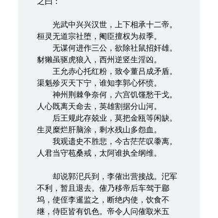
之曰：
光武中兴兴汉世，上下相承十二帝。
桓灵无道宗社堕，阉臣擅权为叔季。
无谋何进作三公，欲除社鼠招奸雄。
豺獭虽驱虎狼入，西州逆竖生淫凶。
王允赤心托红粉，致令董吕成矛盾。
渠魁殄灭天下宁，谁知李郭心怀愤。
神州荆棘争奈何，六宫饥馑愁干戈。
人心既离天命去，英雄割据分山河。
后王规此存兢业，莫把金瓯等闲缺。
生灵糜烂肝脑涂，剩水残山多怨血。
我观遗史不胜悲，今古茫茫叹黍离。
人君当守苞桑戒，太阿谁执全纲维。
却说郭汜兵到，李傕出营接战。汜军
不利，暂且退去。傕乃移帝后车驾于郿
坞，使侄李暹监之，断绝内使，饮食不
继，侍臣皆有饥色。帝令人问傕取米五