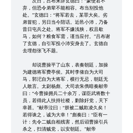
次日，吕布来辞玄德曰：“蒙使君不
弃，但恐令弟辈不能相容。布当别投他
处。”玄德曰：“将军若去，某罪大矣。劣
弟冒犯，另日当今陪话。近邑小沛，乃备
昔日屯兵之处。将军不嫌浅狭，权且歇
马，如何？粮食军需，谨当应付。”吕布谢
了玄德，自引军投小沛安身去了。玄德自
去埋怨张飞不题。
却说曹操平了山东，表奏朝廷，加操
为建德将军费亭侯。其时李傕自为大司
马，郭汜自为大将军，横行无忌，朝廷无
人敢言。太尉杨彪、大司农朱儁暗奏献帝
曰：“今曹操拥兵二十余万，谋臣武将数十
员，若得此人扶持社稷，剿除奸党，天下
幸甚。”献帝泣曰：“朕被二贼欺凌久矣！
若得诛之，诚为大幸！”彪奏曰：“臣有一
计：先令二贼自相残害，然后诏曹操引兵
杀之，扫清贼党，以安朝廷。”献帝