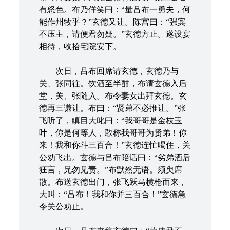
有怒色。布乃佯笑曰：“量吕布一勇夫，何
能作州牧乎？”玄德又让。陈宫曰：“强宾
不压主，请便君勿疑。”玄德方止。遂设宴
相待，收拾宅院安下。
次日，吕布回席请玄德，玄德乃与
关、张同往。饮酒至半酣，布请玄德入后
堂，关、张随入。布令妻女出拜玄德。玄
德再三谦让。布曰：“贤弟不必推让。”张
飞听了，瞋目大叱曰：“我哥哥是金枝玉
叶，你是何等人，敢称我哥哥为贤弟！你
来！我和你斗三百合！”玄德连忙喝住，关
公劝飞出。玄德与吕布陪话曰：“劣弟酒后
狂言，兄勿见责。”布默然无语。须臾席
散。布送玄德出门，张飞跃马横枪而来，
大叫：“吕布！我和你并三百合！”玄德急
令关公劝止。