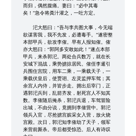
而归，偶然腹痛。妻曰：“必中其毒
矣！”急令将粪汁灌之，一吐方定。
汜大怒曰：“吾与李共图大事，今无端
欲谋害我，我不先发，必遭毒手。”遂密整
本部甲兵，欲攻李傕。早有人报知傕。傕
亦大怒曰：“郭阿多安敢如此！”遂点本部
甲兵，来杀郭汜。两处合兵数万，就在长
安城下混战，乘势掳掠居民。傕侄李暹引
兵围住宫院，用车二乘，一乘载天子，一
乘载伏皇后，使贾诩、左灵监押车驾；其
余宫人内侍，并皆步走。拥出后宰门，正
遇郭汜兵到，乱箭齐发，射死宫人不知其
数。李傕随后掩杀，郭汜兵退，车驾冒险
出城，不由分说，竟拥到李傕营中。郭汜
领兵入官，尽抢掳宫嫔采女入营，放火烧
宫殿。次日，郭汜知李傕劫了天子，领军
来营前厮杀。帝后都受惊恐。后人有诗叹