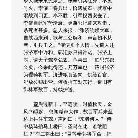
令人擒宋果先杀之。杨奉引兵在外，不见
号火。李傕自将兵出，恰遇杨奉，就寨中
混战到四更。奉不胜，引军投西安去了。
李傕自此军势渐衰。更兼郭汜常来攻击，
杀死者甚多。忽人来报：“张济统领大军，
自陕西来到，欲与二公解和；声言如不从
者，引兵击之。”傕便卖个人情，先遣人赴
张济军中许和。郭汜亦只得许诺。张济上
表，请天子驾幸弘农。帝喜曰：“朕思东都
久矣。今乘此得还，乃万幸也！”诏封张济
为骠骑将军。济进粮食酒肉，供给百官。
汜放公卿出营。傕收拾车驾东行，遣旧有
御林军数百，持戟护送。
銮舆过新丰，至霸陵，时值秋天，金
风(3)骤起。忽闻喊声大作，数百军兵来至
桥上拦住车驾厉声问曰：“来者何人？”侍
中杨琦拍马上桥曰：圣驾在此，谁敢阻
拦？”有二将出曰：“吾等奉郭将军命，把