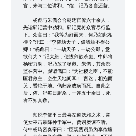
官，来与二位讲和。”傕、汜乃各自还营。
杨彪与朱儁会合朝廷官僚六十余人，
先诣郭汜营中劝和。郭汜竟将众官尽行监
下。众官曰：“我等为好而来，何乃如此相
待？”汜曰：“李傕劫天子，偏我劫不得公
卿！”杨彪曰：“一劫天子，一劫公卿，意
欲何为？”汜大怒，便拔剑欲杀彪。中郎将
杨密力劝，汜乃放了杨彪、朱儁，其余都
监在营中。彪谓儁曰：“为社稷之臣，不能
匡君救主，空生天地间耳！”言讫，相抱而
哭，昏绝于地。儁归家成病而死。自此之
后，傕、汜每日厮杀，一连五十余日，死
者不知其数。
却说李傕平日最喜左道妖邪之术，常
使女巫击鼓降神于军中。贾诩屡谏不听。
侍中杨琦密奏帝曰：“臣观贾诩虽为李傕腹