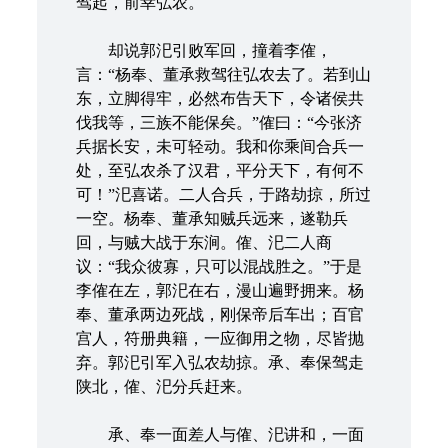
驾起，前幸弘农。
却说郭汜引败军回，撞着李傕，
言：“杨奉、董承救驾往弘农去了。若到山
东，立脚得牢，必然布告天下，令诸侯共
伐我等，三族不能保矣。”傕曰：“今张济
兵据长安，未可轻动。我和你乘间合兵一
处，至弘农杀了汉君，平分天下，有何不
可！”汜喜诺。二人合兵，于路劫掠，所过
一空。杨奉、董承知贼兵远来，遂勒兵
回，与贼大战于东涧。傕、汜二人商
议：“我众彼寡，只可以混战胜之。”于是
李傕在左，郭汜在右，漫山遍野拥来。杨
奉、董承两边死战，刚保帝后车出；百官
宫人，符册典籍，一应御用之物，尽皆抛
弃。郭汜引军入弘农劫掠。承、奉保驾走
陕北，傕、汜分兵赶来。
承、奉一面差人与傕、汜讲和，一面