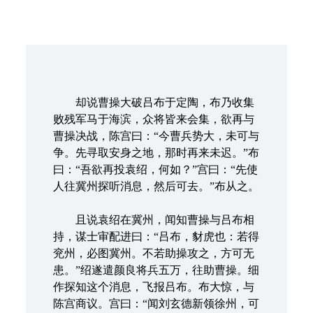
却说曹操大破吕布于定陶，布乃收集
败残军马于海滨，众将皆来会集，欲再与
曹操决战，陈宫曰：“今曹兵势大，未可与
争。先寻取安身之地，那时再来未迟。”布
曰：“吾欲再投袁绍，何如？”宫曰：“先使
人往冀州探听消息，然后可去。”布从之。
且说袁绍在冀州，闻知曹操与吕布相
持，谋士审配进曰：“吕布，豺虎也：若得
兖州，必图冀州。不若助操攻之，方可无
患。”绍遂遣颜良将兵五万，往助曹操。细
作探知这个消息，飞报吕布。布大惊，与
陈宫商议。宫曰：“闻刘玄德新领徐州，可