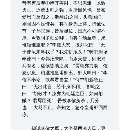
昔有穷后羿①恃其善射，不思患难，以致
灭亡。近董太师之强，君所目见也，吕布
受恩而反图之，斯须(2)之间，头悬国门。
则强固不足恃矣。将军身为上将，持钺仗
节，子孙宗族，皆居显位，国恩不可谓不
厚。今敦阿多劫公卿，而将军劫至尊，果
谁轻谁重耶？”李傕大怒，拔剑叱曰：“天
子使汝来辱我乎？我先斩汝头！”骑都尉场
奉谏曰：今郭汜未除，而杀天使，则汜兴
兵有名，诸侯皆助之矣。”贾诩亦力劝，傕
怒少息。诩遂推皇甫郦出。郦大叫曰：“李
傕不奉诏，欲弑君自立！”侍中胡邈急止
曰：“无出此言，恐于身不利。”郦叱之
曰：“胡敬才！汝亦为朝廷之臣，如何附
贼？‘君辱臣死’，吾被李傕所杀，乃分
也！”大骂不止。帝知之，急令皇甫郦回西
凉。
却说李傕之军，大半是西凉人氏，更