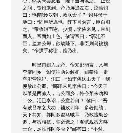
心，然实未尝忘君，陛下当与谋之。”正说
之间，贾诩来到。帝乃屏退左右，泣谕诩
曰：“卿能怜汉朝，救朕命乎？”诩拜伏于
地曰：“固臣所愿也。陛下且勿言，臣自图
之。”帝收泪而谢。少顷，李傕来见，带剑
而入。帝面如土色。傕谓帝曰：“郭汜不
臣，监禁公卿，欲劫陛下。非臣则驾被掳
矣。”帝拱手称谢，傕乃出。
时皇甫郦入见帝。帝知郦能言，又与
李傕同乡，诏使往两边解和。郦奉诏，走
至汜营说汜。汜曰：“如李傕送出天子，我
便放出公卿。”郦即来见李傕曰：“今天子
以某是西凉人，与公同乡，特令某来劝和
二公。汜已奉诏，公意若何？”傕曰：“吾
有败吕布之大功，辅政四年，多著勋绩，
天下共知。郭阿多盗马贼耳，乃敢擅劫公
卿，与我相抗，誓必诛之！君试观我方略
士众，足胜郭阿多否？”郦答曰：“不然。