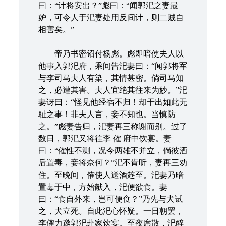
曰：“计将安出？”彪曰：“闻郭汜之妻最
妒，可令人于汜妻处用反间计，则二贼自
相害矣。”
帝乃书密诏付杨彪。彪即暗使夫人以
他事入郭汜府，乘间告汜妻曰：“闻郭将军
与李司马夫人有染，其情甚密。倘司马知
之，必遭其害。夫人宜绝其往来为妙。”汜
妻讶曰：“怪见他经宿不归！却干出如此无
耻之事！非夫人言，妾不知也。当慎防
之。”彪妻告归，汜妻再三称谢而别。过了
数日，郭汜又将往李 傕 府中饮宴。妻
曰：“傕性不测，况今两雄不并立，倘彼酒
后置毒，妾将奈何？”汜不肯听，妻再三劝
住。至晚间，傕使人送酒筵至。汜妻乃暗
置毒于中，方始献入，汜便欲食。妻
曰：“食自外来，岂可便食？”乃先与犬试
之，犬立死。自此汜心怀疑。一日朝罢，
李傕力邀郭汜赴家饮宴。至夜席散，汜醉