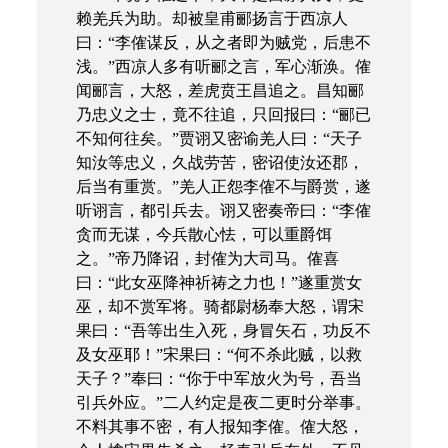
赖羌兵为助。却被皇甫郦扬言于西凉人
曰：“李傕谋反，从之者即为贼党，后患不
浅。”西凉人多有听郦之言，军心渐涣。傕
闻郦言，大怒，差虎贲王昌追之。昌知郦
乃忠义之士，竟不往追，只回报曰：“郦已
不知何往矣。”贾诩又密谕羌人曰：“天子
知汝等忠义，久战劳苦，密诏使汝还郡，
后当有重赏。”羌人正怨李傕不与爵赏，遂
听诩言，都引兵去。诩又密奏帝曰：“李傕
贪而无谋，今兵散心怯，可以重爵饵
之。”帝乃降诏，封傕为大司马。傕喜
曰：“此女巫降神祈祷之力也！”遂重赏女
巫，却不赏军将。骑都尉杨奉大怒，谓宋
果曰：“吾等出生入死，身冒矢石，功反不
及女巫耶！”宋果曰：“何不杀此贼，以救
天子？”奉曰：“你于中军放火为号，吾当
引兵外应。”二人约定是夜二更时分举事。
不料其事不密，有人报知李傕。傕大怒，