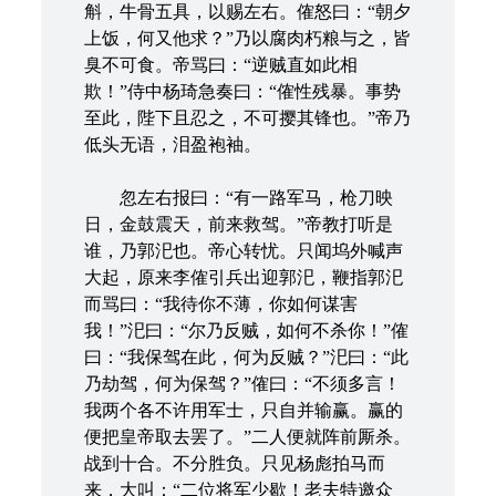
斛，牛骨五具，以赐左右。傕怒曰：“朝夕
上饭，何又他求？”乃以腐肉朽粮与之，皆
臭不可食。帝骂曰：“逆贼直如此相
欺！”侍中杨琦急奏曰：“傕性残暴。事势
至此，陛下且忍之，不可撄其锋也。”帝乃
低头无语，泪盈袍袖。
忽左右报曰：“有一路军马，枪刀映
日，金鼓震天，前来救驾。”帝教打听是
谁，乃郭汜也。帝心转忧。只闻坞外喊声
大起，原来李傕引兵出迎郭汜，鞭指郭汜
而骂曰：“我待你不薄，你如何谋害
我！”汜曰：“尔乃反贼，如何不杀你！”傕
曰：“我保驾在此，何为反贼？”汜曰：“此
乃劫驾，何为保驾？”傕曰：“不须多言！
我两个各不许用军士，只自并输赢。赢的
便把皇帝取去罢了。”二人便就阵前厮杀。
战到十合。不分胜负。只见杨彪拍马而
来，大叫：“二位将军少歇！老夫特邀众