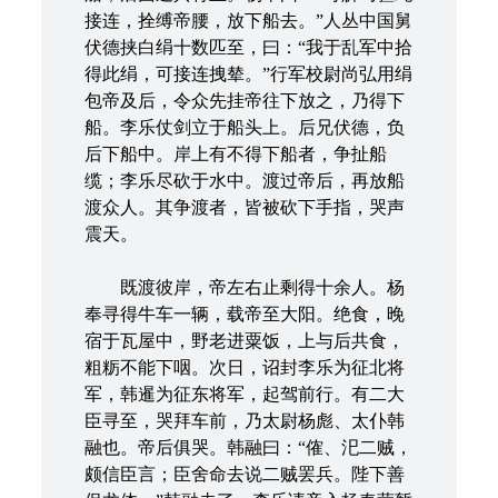
接连，拴缚帝腰，放下船去。”人丛中国舅
伏德挟白绢十数匹至，曰：“我于乱军中拾
得此绢，可接连拽辇。”行军校尉尚弘用绢
包帝及后，令众先挂帝往下放之，乃得下
船。李乐仗剑立于船头上。后兄伏德，负
后下船中。岸上有不得下船者，争扯船
缆；李乐尽砍于水中。渡过帝后，再放船
渡众人。其争渡者，皆被砍下手指，哭声
震天。
既渡彼岸，帝左右止剩得十余人。杨
奉寻得牛车一辆，载帝至大阳。绝食，晚
宿于瓦屋中，野老进粟饭，上与后共食，
粗粝不能下咽。次日，诏封李乐为征北将
军，韩暹为征东将军，起驾前行。有二大
臣寻至，哭拜车前，乃太尉杨彪、太仆韩
融也。帝后俱哭。韩融曰：“傕、汜二贼，
颇信臣言；臣舍命去说二贼罢兵。陛下善