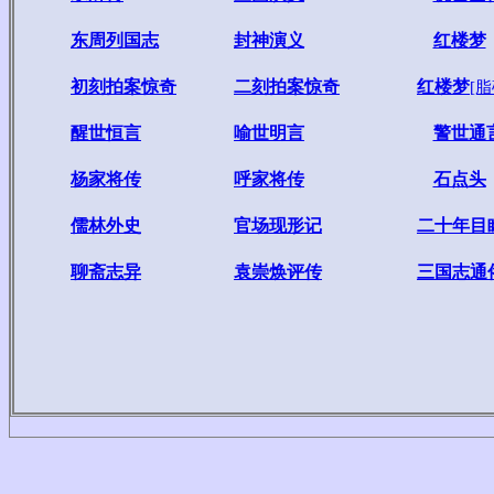
东周列国志
封神演义
红楼梦
初刻拍案惊奇
二刻拍案惊奇
红楼梦
[
醒世恒言
喻世明言
警世通
杨家将传
呼家将传
石点头
儒林外史
官场现形记
二十年目
聊斋志异
袁崇焕评传
三国志通