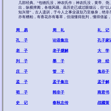
几部经典。“包牺氏没，神农氏作；神农氏没，黄帝、尧
出，纵横捭阖，各领风骚。虽历史已成过眼烟云，但“以
知兴替”，古人遗训，于今人之事业谋划乃至修身，绝非
亦有糟粕，有香花亦有毒草，但须懂得批判，懂得借鉴
周 易
周 礼
礼 记
孔 子
论语集注
孔子家
老 子
老子臆解
大 学
列 子
墨 子
诗 经
庄 子
管 子
鬼谷子
孟 子
孟子集注
孟子解
荀 子
韩非子
商君书
史 记
春秋左传
战國策