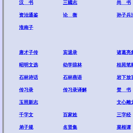
汉 书
三國志
尚 书
资治通鉴
论 衡
孙子兵
淮南子
唐才子传
宾退录
诸葛亮
昭明文选
幼学琼林
桂苑笔
石林诗话
石林燕语
岩下放
传习录
传习录译解
焚 书
玉照新志
文心雕
千字文
百家姓
三字经
弟子规
名贤集
菜根谭