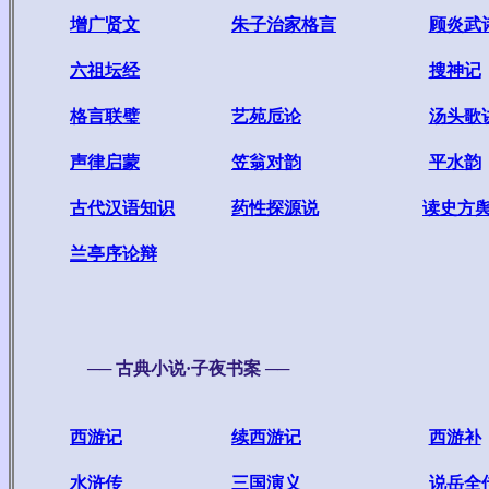
增广贤文
朱子治家格言
顾炎武
六祖坛经
搜神记
格言联璧
艺苑卮论
汤头歌
声律启蒙
笠翁对韵
平水韵
古代汉语知识
药性探源说
读史方舆
兰亭序论辩
──
古典小说·子夜书案
──
西游记
续西游记
西游补
水浒传
三国演义
说岳全