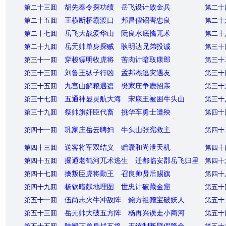
第二十三囬
胡先奉令探功绩 岳飞设计败金兵
第二十
第二十五囬
王横断桥霸渡口 邦昌假诏害忠良
第二十
第二十七囬
岳飞大战爱华山 阮良水底擒兀术
第二十
第二十九囬
岳元帅单身探贼 耿明达兄弟投诚
第三十
第三十一囬
穿梭镖明收虎将 苦肉计暗取康郎
第三十
第三十三囬
刘鲁王纵子行凶 孟邦杰逃灾遇友
第三十
第三十五囬
九宫山解粮遇盗 樊家庄争鹿招亲
第三十
第三十七囬
五通神显灵航大海 宋康王被困牛头山
第三十
第三十九囬
祭帅旗奸臣代畜 挑华车勇士遭殃
第四十
第四十一囬
巩家庄岳云聘妇 牛头山张宪救主
第四十
第四十三囬
送客将军双结义 赠囊和尚泄天机
第四十
第四十五囬
掘通老鹤河兀术逃生 迁都临安郡岳飞归里
第四十
第四十七囬
擒叛臣虎将勤王 召良帅贤后赐旗
第四十
第四十九囬
杨钦暗献地理图 世忠计破藏金窟
第五十
第五十一囬
伍尚志火牛冲敌阵 鲍方祖赠宝破妖人
第五十
第五十三囬
岳元帅大破五方阵 杨再兴误走小商河
第五十