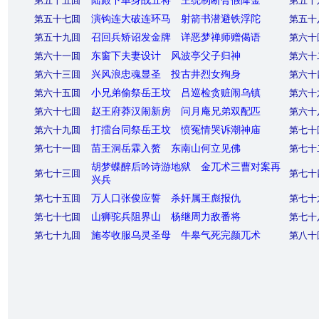
第五十五囬
陆殿下单身战五将 王统制断臂假降金
第五十
第五十七囬
演钩连大破连环马 射箭书潜避铁浮陀
第五十
第五十九囬
召回兵矫诏发金牌 详恶梦禅师赠偈语
第六十
第六十一囬
东窗下夫妻设计 风波亭父子归神
第六十
第六十三囬
兴风浪忠魂显圣 投古井烈女殉身
第六十
第六十五囬
小兄弟偷祭岳王坟 吕巡检贪赃闹乌镇
第六十
第六十七囬
赵王府莽汉闹新房 问月庵兄弟双配匹
第六十
第六十九囬
打擂台同祭岳王坟 愤冤情哭诉潮神庙
第七十
第七十一囬
苗王洞岳霖入赘 东南山何立见佛
第七十
胡梦蝶醉后吟诗游地狱 金兀术三曹对案再
第七十三囬
第七十
兴兵
第七十五囬
万人口张俊应誓 杀奸属王彪报仇
第七十
第七十七囬
山狮驼兵阻界山 杨继周力敌番将
第七十
第七十九囬
施岑收服乌灵圣母 牛皋气死完颜兀术
第八十