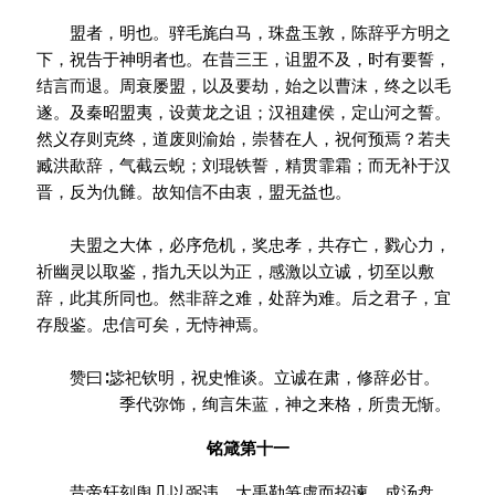
盟者，明也。骍毛旄白马，珠盘玉敦，陈辞乎方明之
下，祝告于神明者也。在昔三王，诅盟不及，时有要誓，
结言而退。周衰屡盟，以及要劫，始之以曹沫，终之以毛
遂。及秦昭盟夷，设黄龙之诅；汉祖建侯，定山河之誓。
然义存则克终，道废则渝始，崇替在人，祝何预焉？若夫
臧洪歃辞，气截云蜺；刘琨铁誓，精贯霏霜；而无补于汉
晋，反为仇雠。故知信不由衷，盟无益也。
夫盟之大体，必序危机，奖忠孝，共存亡，戮心力，
祈幽灵以取鉴，指九天以为正，感激以立诚，切至以敷
辞，此其所同也。然非辞之难，处辞为难。后之君子，宜
存殷鉴。忠信可矣，无恃神焉。
赞曰∶毖祀钦明，祝史惟谈。立诚在肃，修辞必甘。
季代弥饰，绚言朱蓝，神之来格，所贵无惭。
铭箴第十一
昔帝轩刻舆几以弼违，大禹勒笋虡而招谏。成汤盘