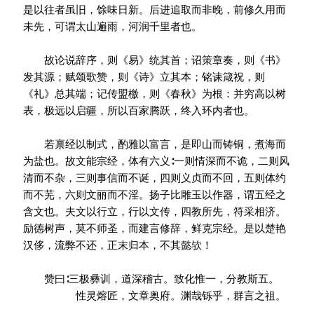
是以往者虽旧，馀味日新。后进追取而非晚，前修久用而
未先，可谓太山遍雨，河润千里者也。
故论说辞序，则《易》统其首；诏策章奏，则《书》
发其源；赋颂歌赞，则《诗》立其本；铭诔箴祝，则
《礼》总其端；记传盟檄，则《春秋》为根：并穷高以树
表，极远以启疆，所以百家腾跃，终入环内者也。
若禀经以制式，酌雅以富言，是即山而铸铜，煮海而
为盐也。故文能宗经，体有六义∶一则情深而不诡，二则风
清而不杂，三则事信而不诞，四则义贞而不回，五则体约
而不芜，六则文丽而不淫。扬子比雕玉以作器，谓五经之
含文也。夫文以行立，行以文传，四教所先，符采相济。
励德树声，莫不师圣，而建言修辞，鲜克宗经。是以楚艳
汉侈，流弊不还，正末归本，不其懿欤！
赞曰∶三极彝训，道深稽古。致化惟一，分教斯五。
性灵熔匠，文章奥府。渊哉铄乎，群言之祖。