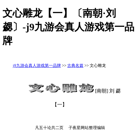
文心雕龙【一】〔南朝·刘
勰〕-j9九游会真人游戏第一品
牌
j9九游会真人游戏第一品牌
>>
古典名篇
>> 文心雕龙
[南朝] 刘 勰
【一】
凡五十论共二页 子夜星网站整理编辑