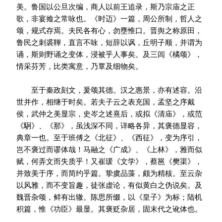
美。鲁国以公旦次编，商人以前王追录，斯乃宗庙之正
歌，非宴飨之常咏也。《时迈》一篇，周公所制，哲人之
颂，规式存焉。夫民各有心，勿壅惟口。晋舆之称原田，
鲁民之刺裘鞸，直言不咏，短辞以讽，丘明子顺，并谓为
诵，斯则野诵之变体，浸被乎人事矣。及三闾《橘颂》，
情采芬芳，比类寓意，乃覃及细物矣。
至于秦政刻文，爰颂其德。汉之惠景，亦有述容。沿
世并作，相继于时矣。若夫子云之表充国，孟坚之序戴
侯，武仲之美显宗，史岑之述熹后，或拟《清庙》，或范
《駉》、《那》，虽浅深不同，详略各异，其褒德显容，
典章一也。至于班傅之《北征》、《西征》，变为序引，
岂不褒过而谬体哉！马融之《广成》、《上林》，雅而似
赋，何弄文而失质乎！又崔瑗《文学》，蔡邕《樊渠》，
并致美于序，而简约乎篇。挚虞品藻，颇为精核。至云杂
以风雅，而不变旨趣，徒张虚论，有似黄白之伪说矣。及
魏晋杂颂，鲜有出辙。陈思所缀，以《皇子》为标；陆机
积篇，惟《功臣》最显。其褒贬杂居，固末代之讹体也。