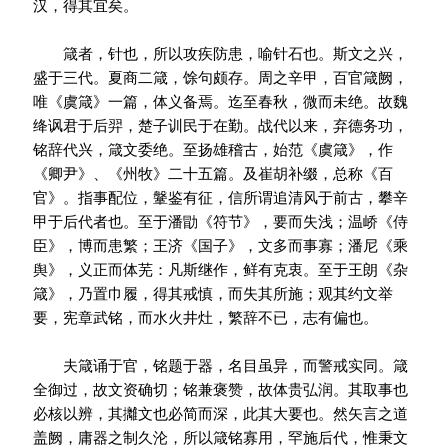
汉，得其宜矣。
箴者，针也，所以攻疾防患，喻针石也。斯文之兴，
盛于三代。夏商二箴，馀句颇存。周之辛甲，百官箴阙，
唯《虞箴》一篇，体义备焉。迄至春秋，微而未绝。故魏
绛讽君于后羿，楚子训民于在勤。战代以来，弃德务功，
铭辞代兴，箴文委绝。至扬雄稽古，始范《虞箴》，作
《卿尹》、《州牧》二十五篇。及崔胡补缀，总称《百
官》。指事配位，鞶鉴有征，信所谓追清风于前古，攀辛
甲于后代者也。至于潘勖《符节》，要而失浅；温峤《侍
臣》，博而患繁；王济《国子》，文多而事寡；潘尼《乘
舆》，义正而体芜：凡斯继作，鲜有克衷。至于王朗《杂
箴》，乃置巾履，得其戒慎，而失其所施；观其约文举
要，宪章武铭，而水火井灶，繁辞不已，志有偏也。
夫箴诵于官，铭题于器，名目虽异，而警戒实同。箴
全御过，故文资确切；铭兼褒赞，故体贵弘润。其取事也
必核以辨，其攡文也必简而深，此其大要也。然矢言之道
盖阙，庸器之制久沦，所以箴铭寡用，罕施后代，惟秉文