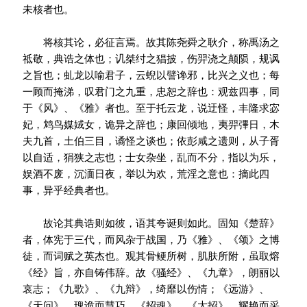
未核者也。
将核其论，必征言焉。故其陈尧舜之耿介，称禹汤之
祗敬，典诰之体也；讥桀纣之猖披，伤羿浇之颠陨，规讽
之旨也；虬龙以喻君子，云蜺以譬谗邪，比兴之义也；每
一顾而掩涕，叹君门之九重，忠恕之辞也：观兹四事，同
于《风》、《雅》者也。至于托云龙，说迂怪，丰隆求宓
妃，鸩鸟媒娀女，诡异之辞也；康回倾地，夷羿彃日，木
夫九首，土伯三目，谲怪之谈也；依彭咸之遗则，从子胥
以自适，狷狭之志也；士女杂坐，乱而不分，指以为乐，
娱酒不废，沉湎日夜，举以为欢，荒淫之意也：摘此四
事，异乎经典者也。
故论其典诰则如彼，语其夸诞则如此。固知《楚辞》
者，体宪于三代，而风杂于战国，乃《雅》、《颂》之博
徒，而词赋之英杰也。观其骨鲠所树，肌肤所附，虽取熔
《经》旨，亦自铸伟辞。故《骚经》、《九章》，朗丽以
哀志；《九歌》、《九辩》，绮靡以伤情；《远游》、
《天问》，瑰诡而慧巧，《招魂》、《大招》，耀艳而采