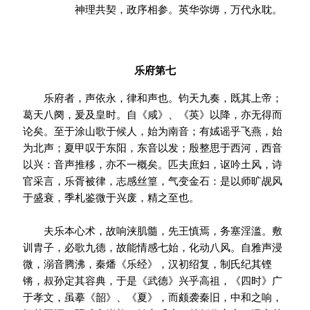
神理共契，政序相参。英华弥缛，万代永耽。
乐府第七
乐府者，声依永，律和声也。钧天九奏，既其上帝；
葛天八阕，爰及皇时。自《咸》、《英》以降，亦无得而
论矣。至于涂山歌于候人，始为南音；有娀谣乎飞燕，始
为北声；夏甲叹于东阳，东音以发；殷整思于西河，西音
以兴：音声推移，亦不一概矣。匹夫庶妇，讴吟土风，诗
官采言，乐胥被律，志感丝篁，气变金石：是以师旷觇风
于盛衰，季札鉴微于兴废，精之至也。
夫乐本心术，故响浃肌髓，先王慎焉，务塞淫滥。敷
训胄子，必歌九德，故能情感七始，化动八风。自雅声浸
微，溺音腾沸，秦燔《乐经》，汉初绍复，制氏纪其铿
锵，叔孙定其容典，于是《武德》兴乎高祖，《四时》广
于孝文，虽摹《韶》、《夏》，而颇袭秦旧，中和之响，