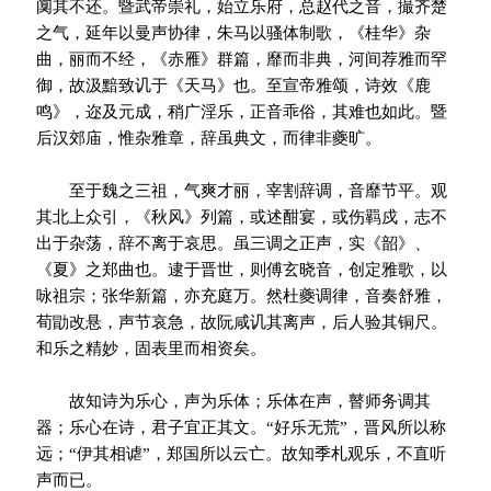
阒其不还。暨武帝崇礼，始立乐府，总赵代之音，撮齐楚
之气，延年以曼声协律，朱马以骚体制歌，《桂华》杂
曲，丽而不经，《赤雁》群篇，靡而非典，河间荐雅而罕
御，故汲黯致讥于《天马》也。至宣帝雅颂，诗效《鹿
鸣》，迩及元成，稍广淫乐，正音乖俗，其难也如此。暨
后汉郊庙，惟杂雅章，辞虽典文，而律非夔旷。
至于魏之三祖，气爽才丽，宰割辞调，音靡节平。观
其北上众引，《秋风》列篇，或述酣宴，或伤羁戍，志不
出于杂荡，辞不离于哀思。虽三调之正声，实《韶》、
《夏》之郑曲也。逮于晋世，则傅玄晓音，创定雅歌，以
咏祖宗；张华新篇，亦充庭万。然杜夔调律，音奏舒雅，
荀勖改悬，声节哀急，故阮咸讥其离声，后人验其铜尺。
和乐之精妙，固表里而相资矣。
故知诗为乐心，声为乐体；乐体在声，瞽师务调其
器；乐心在诗，君子宜正其文。“好乐无荒”，晋风所以称
远；“伊其相谑”，郑国所以云亡。故知季札观乐，不直听
声而已。