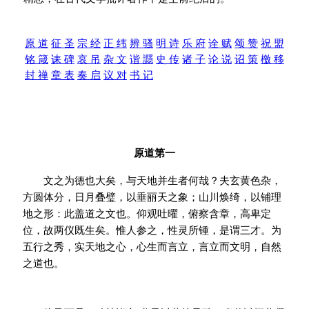
原 道
征 圣
宗 经
正 纬
辨 骚
明 诗
乐 府
诠 赋
颂 赞
祝 盟
铭 箴
诔 碑
哀 吊
杂 文
谐 讔
史 传
诸 子
论 说
诏 策
檄 移
封 禅
章 表
奏 启
议 对
书 记
原道第一
文之为德也大矣，与天地并生者何哉？夫玄黄色杂，
方圆体分，日月叠璧，以垂丽天之象；山川焕绮，以铺理
地之形：此盖道之文也。仰观吐曜，俯察含章，高卑定
位，故两仪既生矣。惟人参之，性灵所锺，是谓三才。为
五行之秀，实天地之心，心生而言立，言立而文明，自然
之道也。