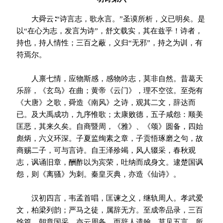
大舜云∶“诗言志，歌永言。”圣谟所析，义已明矣。是
以“在心为志，发言为诗”，舒文载实，其在兹乎！诗者，
持也，持人情性；三百之蔽，义归“无邪”，持之为训，有
符焉尔。
人禀七情，应物斯感，感物吟志，莫非自然。昔葛天
乐辞，《玄鸟》在曲；黄帝《云门》，理不空弦。至尧有
《大唐》之歌，舜造《南风》之诗，观其二文，辞达而
已。及大禹成功，九序惟歌；太康败德，五子咸怨：顺美
匡恶，其来久矣。自商暨周，《雅》、《颂》圆备，四始
彪炳，六义环深。子夏监绚素之章，子贡悟琢磨之句，故
商赐二子，可与言诗。自王泽殄竭，风人辍采，春秋观
志，讽诵旧章，酬酢以为宾荣，吐纳而成身文。逮楚国讽
怨，则《离骚》为刺。秦皇灭典，亦造《仙诗》。
汉初四言，韦孟首唱，匡谏之义，继轨周人。孝武爱
文，柏梁列韵；严马之徒，属辞无方。至成帝品录，三百
馀篇，朝章国采，亦云周备。而辞人遗翰，莫见五言，所