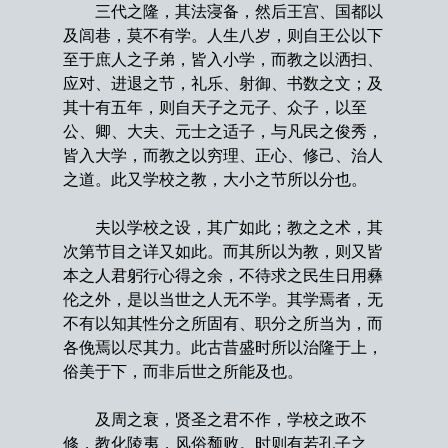
三代之隆，其法寖备，然后王宫、国都以
及闾巷，莫不有学。人生八岁，则自王公以下
至于庶人之子弟，皆入小学，而教之以洒扫、
应对、进退之节，礼乐、射御、书数之文；及
其十有五年，则自天子之元子、众子，以至
公、卿、大夫、元士之适子，与凡民之俊秀，
皆入大学，而教之以穷理、正心、修己、治人
之道。此又学校之教，大小之节所以分也。
夫以学校之设，其广如此；教之之术，其
次第节目之详又如此。而其所以为教，则又皆
本之人君躬行心得之余，不待求之民生日用彝
伦之外，是以当世之人无不学。其学焉者，无
不有以知其性分之所固有、职分之所当为，而
各俛焉以尽其力。此古昔盛时所以治隆于上，
俗美于下，而非后世之所能及也。
及周之衰，贤圣之君不作，学校之政不
修，教化陵夷，风俗颓败。时则有若孔子之