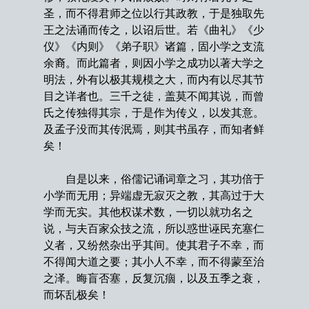
圣，而不得君师之位以行其政教，于是独取先
王之法诵而传之，以诏后世。若《曲礼》《少
仪》《内则》《弟子职》诸篇，固小学之支流
余裔。而此篇者，则因小学之成功以著大学之
明法，外有以极其规模之大，而内有以尽其节
目之详者也。三千之徒，盖莫不闻其说，而曾
氏之传独得其宗，于是作为传义，以发其意。
及孟子没而其传泯焉，则其书虽存，而知者鲜
矣！
自是以来，俗儒记诵词章之习，其功倍于
小学而无用；异端虚无寂灭之教，其高过于大
学而无实。其他权谋术数，一切以就功名之
说，与夫百家众技之流，所以惑世诬民充塞仁
义者，又纷然杂出乎其间。使其君子不幸，而
不得闻大道之要；其小人不幸，而不得蒙至治
之泽。晦盲否塞，反复沉痼，以及五季之衰，
而坏乱极矣！