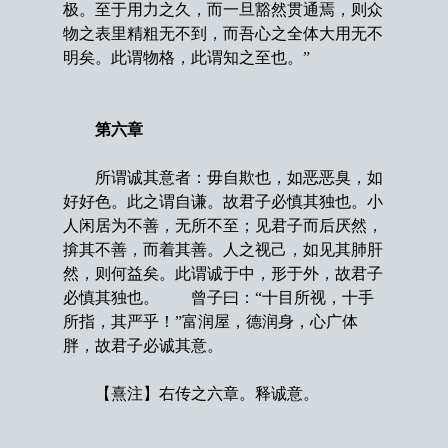
极。至于用力之久，而一旦豁然贯通焉，则众
物之表里精粗无不到，而吾心之全体大用无不
明矣。此谓物格，此谓知之至也。”
第六章
所谓诚其意者：毋自欺也，如恶恶臭，如
好好色。此之谓自谦。故君子必慎其独也。小
人闲居为不善，无所不至；见君子而后厌然，
揜其不善，而着其善。人之视己，如见其肺肝
然，则何益矣。此谓诚于中，形于外，故君子
必慎其独也。 曾子曰：“十目所视，十手
所指，其严乎！”富润屋，德润身，心广体
胖，故君子必诚其意。
【熹注】右传之六章。释诚意。