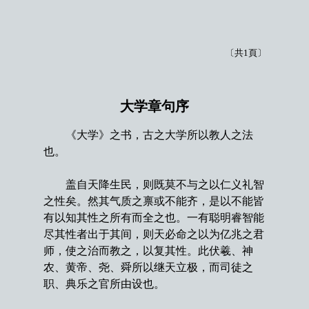
〔共1頁〕
大学章句序
《大学》之书，古之大学所以教人之法
也。
盖自天降生民，则既莫不与之以仁义礼智
之性矣。然其气质之禀或不能齐，是以不能皆
有以知其性之所有而全之也。一有聪明睿智能
尽其性者出于其间，则天必命之以为亿兆之君
师，使之治而教之，以复其性。此伏羲、神
农、黄帝、尧、舜所以继天立极，而司徒之
职、典乐之官所由设也。