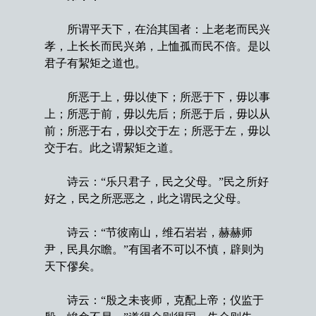
所谓平天下，在治其国者：上老老而民兴
孝，上长长而民兴弟，上恤孤而民不倍。是以
君子有絜矩之道也。
所恶于上，毋以使下；所恶于下，毋以事
上；所恶于前，毋以先后；所恶于后，毋以从
前；所恶于右，毋以交于左；所恶于左，毋以
交于右。此之谓絜矩之道。
诗云：“乐只君子，民之父母。”民之所好
好之，民之所恶恶之，此之谓民之父母。
诗云：“节彼南山，维石岩岩，赫赫师
尹，民具尔瞻。”有国者不可以不慎，辟则为
天下僇矣。
诗云：“殷之未丧师，克配上帝；仪监于