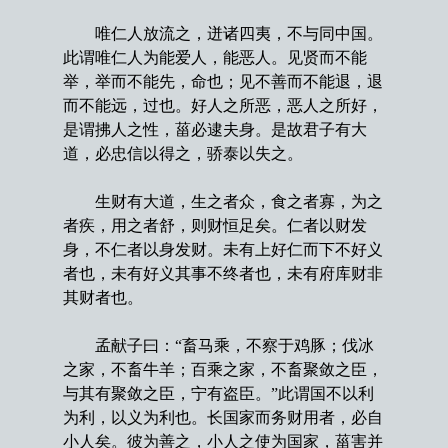
唯仁人放流之，迸诸四夷，不与同中国。
此谓唯仁人为能爱人，能恶人。见贤而不能
举，举而不能先，命也；见不善而不能退，退
而不能远，过也。好人之所恶，恶人之所好，
是谓拂人之性，菑必逮夫身。是故君子有大
道，必忠信以得之，骄泰以失之。
生财有大道，生之者众，食之者寡，为之
者疾，用之者舒，则财恒足矣。仁者以财发
身，不仁者以身发财。未有上好仁而下不好义
者也，未有好义其事不终者也，未有府库财非
其财者也。
孟献子曰：“畜马乘，不察于鸡豚；伐冰
之家，不畜牛羊；百乘之家，不畜聚敛之臣，
与其有聚敛之臣，宁有盗臣。”此谓国不以利
为利，以义为利也。长国家而务财用者，必自
小人矣。彼为善之，小人之使为国家，菑害并