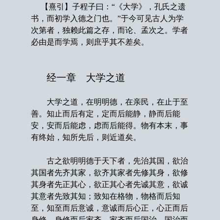
【熹引】子程子曰：“《大学》，孔氏之遗
书，而初学入德之门也。”于今可见古人为学
次第者，独赖此篇之存，而论、孟次之。学者
必由是而学焉，则庶乎其不差矣。
经一章 大学之道
大学之道，在明明德，在亲民，在止于至
善。知止而后有定，定而后能静，静而后能
安，安而后能虑，虑而后能得。物有本末，事
有终始，知所先后，则近道矣。
古之欲明明德于天下者，先治其国，欲治
其国者先齐其家，欲齐其家者先修其身，欲修
其身者先正其心，欲正其心者先诚其意，欲诚
其意者先致其知；致知在格物，物格而后知
至，知至而后意诚，意诚而后心正，心正而后
身修，身修而后家齐，家齐而后国治，国治而