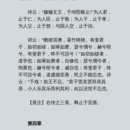
诗云：“穆穆文王，于缉熙敬止!”为人君，
止于仁；为人臣，止于敬；为人子，止于孝；
为人父，止于慈；与国人交，止于信。
诗云：“瞻彼淇澳，菉竹猗猗。有斐君
子，如切如磋，如琢如磨。瑟兮僩兮，赫兮喧
兮。有斐君子，终不可諠兮！”如切如磋者，
道学也；如琢如磨者，自修也；瑟兮僩兮者，
恂栗也；赫兮喧兮者，威仪也；有斐君子，终
不可諠兮者，道盛德至善，民之不能忘也。诗
云：“于戏！前王不忘。”君子贤其贤而亲其
亲，小人乐其乐而利其利，此以没世不忘也。
【熹注】右传之三章。释止于至善。
第四章