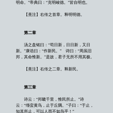
明命。”帝典曰：“克明峻德。”皆自明也。
【熹注】右传之首章。释明明德。
第二章
汤之盘铭曰：“苟日新，日日新，又日
新。”康诰曰：“作新民。” 诗曰：“周虽旧
邦，其命惟新。”是故，君子无所不用其极。
【熹注】右传之二章。释新民。
第三章
诗云：“邦畿千里，惟民所止。”诗
云：“缗蛮黄鸟，止于丘隅。”子曰：“于止，
知其所止，可以人而不如鸟乎！”