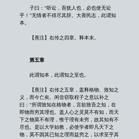
子曰：“听讼，吾犹人也，必也使无讼
乎！”无情者不得尽其辞。大畏民志，此谓知
本。
【熹注】右传之四章。释本末。
第五章
此谓知本，此谓知之至也。
【熹注】右传之五章，盖释格物、致知之
义，而今亡矣。闲尝窃取程子之意以补之
曰：“所谓致知在格物者，言欲致吾之知，在
即物而穷其理也。盖人心之灵莫不有知，而天
下之物莫不有理，惟于理有未穷，故其知有不
尽也。是以大学始教，必使学者即凡天下之
物，莫不因其已知之理而益穷之，以求至乎其