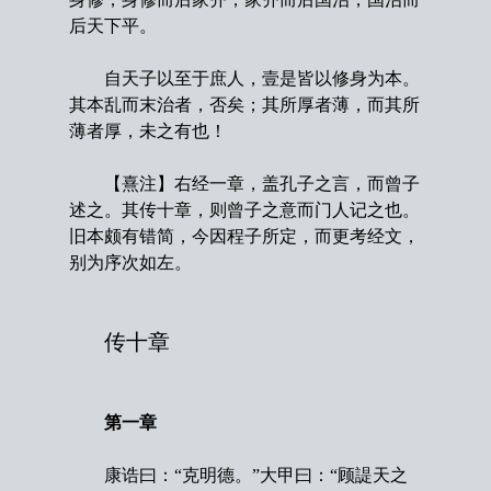
后天下平。
自天子以至于庶人，壹是皆以修身为本。
其本乱而末治者，否矣；其所厚者薄，而其所
薄者厚，未之有也！
【熹注】右经一章，盖孔子之言，而曾子
述之。其传十章，则曾子之意而门人记之也。
旧本颇有错简，今因程子所定，而更考经文，
别为序次如左。
传十章
第一章
康诰曰：“克明德。”大甲曰：“顾諟天之