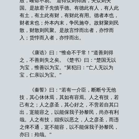
殷，峻命不易。”道得众则得国，失众则失
国。是故君子先慎乎德。有德此有人，有人此
有土，有土此有财，有财此有用。德者本也，
财者末也；外本内末，争民施夺。故财聚则民
散，财散则民聚。是故言悖而出者，亦悖而
入；货悖而入者，亦悖而出。
《康诰》曰：“惟命不于常！”道善则得
之，不善则失之矣。《楚书》曰：“楚国无以
为宝，惟善以为宝。”舅犯曰：“亡人无以为
宝，仁亲以为宝。”
《秦誓》曰：“若有一介臣，断断兮无他
技，其心休休焉，其如有容焉。人之有技，若
己有之；人之彦圣，其心好之，不啻若自其口
出，寔能容之，以能保我子孙黎民，尚亦有利
哉。人之有技，媢疾以恶之，人之彦圣，而违
之俾不通，寔不能容，以不能保我子孙黎民，
亦曰：殆哉。”