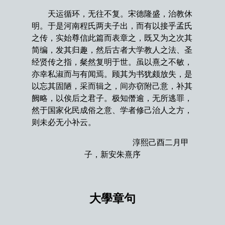
天运循环，无往不复。宋德隆盛，治教休
明。于是河南程氏两夫子出，而有以接乎孟氏
之传，实始尊信此篇而表章之，既又为之次其
简编，发其归趣，然后古者大学教人之法、圣
经贤传之指，粲然复明于世。虽以熹之不敏，
亦幸私淑而与有闻焉。顾其为书犹颇放失，是
以忘其固陋，采而辑之，间亦窃附己意，补其
阙略，以俟后之君子。极知僭逾，无所逃罪，
然于国家化民成俗之意、学者修己治人之方，
则未必无小补云。
淳熙己酉二月甲
子，新安朱熹序
大學章句