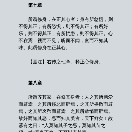
第七章
所谓修身，在正其心者：身有所忿懥，则
不得其正；有所恐惧，则不得其正；有所好
乐，则不得其正；有所忧患，则不得其正。心
不在焉，视而不见，听而不闻，食而不知其
味。此谓修身在正其心。
【熹注】右传之七章。释正心修身。
第八章
所谓齐其家，在修其身者：人之其所亲爱
而辟焉，之其所贱恶而辟焉，之其所畏敬而辟
焉，之其所哀矜而辟焉，之其所敖惰而辟焉。
故好而知其恶，恶而知其美者，天下鲜矣！故
谚有之曰：“人莫知其子之恶，莫知其苗之