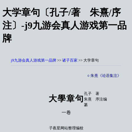
大学章句〔孔子/著 朱熹/序
注〕-j9九游会真人游戏第一品
牌
j9九游会真人游戏第一品牌
>>
诸子百家
>> 大学章句
○ 朱熹《论语集注》
孔子 著
大學章句
朱熹 序注编
纂
一卷
子夜星网站整理编校