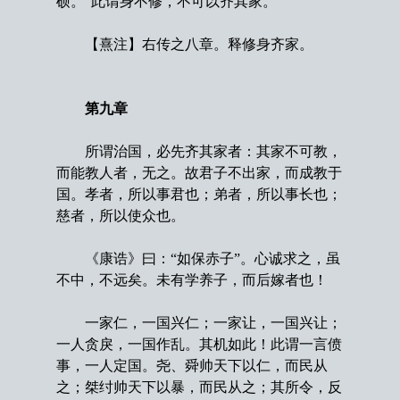
硕。”此谓身不修，不可以齐其家。
【熹注】右传之八章。释修身齐家。
第九章
所谓治国，必先齐其家者：其家不可教，
而能教人者，无之。故君子不出家，而成教于
国。孝者，所以事君也；弟者，所以事长也；
慈者，所以使众也。
《康诰》曰：“如保赤子”。心诚求之，虽
不中，不远矣。未有学养子，而后嫁者也！
一家仁，一国兴仁；一家让，一国兴让；
一人贪戾，一国作乱。其机如此！此谓一言偾
事，一人定国。尧、舜帅天下以仁，而民从
之；桀纣帅天下以暴，而民从之；其所令，反