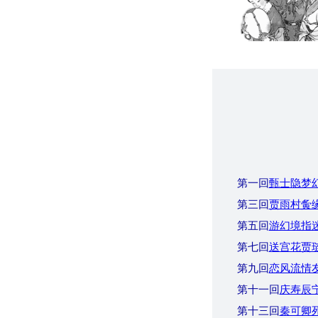
第一回
甄士隐梦
第三回
贾雨村夤
第五回
游幻境指
第七回
送宫花贾
第九回
恋风流情
第十一回
庆寿辰
第十三回
秦可卿