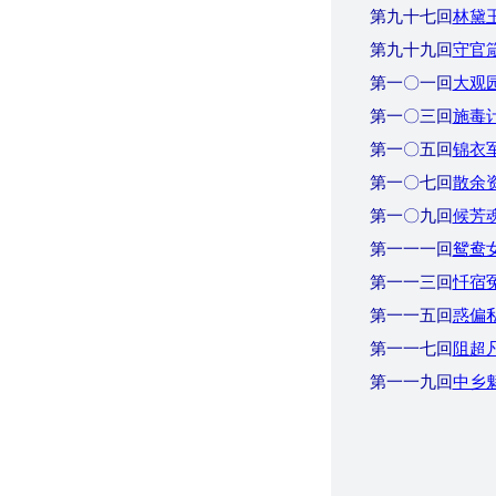
第九十七回
林黛
第九十九回
守官
第一〇一回
大观
第一〇三回
施毒
第一〇五回
锦衣
第一〇七回
散余
第一〇九回
候芳
第一一一回
鸳鸯
第一一三回
忏宿
第一一五回
惑偏
第一一七回
阻超
第一一九回
中乡