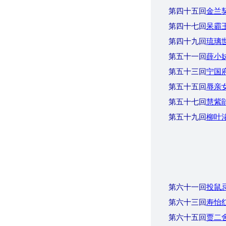
第四十五回
金兰
第四十七回
呆霸
第四十九回
琉璃
第五十一回
薛小
第五十三回
宁国
第五十五回
辱亲
第五十七回
慧紫
第五十九回
柳叶
第六十一回
投鼠
第六十三回
寿怡
第六十五回
贾二