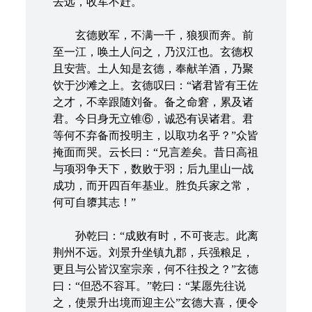
去远，收军不赶。
玄德败军，不满一千，狼狈而奔。前
至一江，唤土人问之，乃汉江也。玄德权
且安营。土人知是玄德，奉献羊酒，乃聚
饮于沙滩之上。玄德叹曰：“诸君皆有王佐
之才，不幸跟随刘备。备之命窘，累及诸
君。今日身无立锥⑥，诚恐有误诸君。君
等何不弃备而投明主，以取功名乎？”众皆
掩面而哭。云长曰：“兄言差矣。昔日高祖
与项羽争天下，数败于羽；后九里山一战
成功，而开四百年基业。胜负兵家之常，
何可自隳其志！”
孙乾曰：“成败有时，不可丧志。此离
荆州不远。刘景升坐镇九郡，兵强粮足，
更且与公皆汉室宗亲，何不往投之？”玄德
曰：“但恐不容耳。”乾曰：“某愿先往说
之，使景升出境而迎主公”玄德大喜，便令