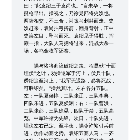
曰：“此袁绍三子袁尚也。”言未毕，一将
挺枪早出。操视之，乃徐晃部将史涣也。
两骑相交，不三合，尚拨马刺斜而走。史
涣赶来，袁尚拈弓搭箭，翻身背射，正中
史涣左目，坠马而死。袁绍见子得胜，挥
鞭一指，大队人马拥将过来，混战大杀一
场，各鸣金收军还寨。
操与诸将商议破绍之策。程昱献“十面
埋伏”之计，劝操退军于河上，伏兵十队，
诱绍追至河上，“我军无退路，必将死战，
可胜绍矣。”操然其计。左右各分五队。
左：一队夏侯惇，二队张辽，三队李典，
四队乐进，五队夏侯渊；右：一队曹洪，
二队张郃，三队徐晃，四队于禁，五队高
览。中军许褚为先锋。次日，十队先进，
埋伏左右已定。至半夜，操令许褚引兵前
进，伪作劫寨之势。袁绍五寨人马，一齐