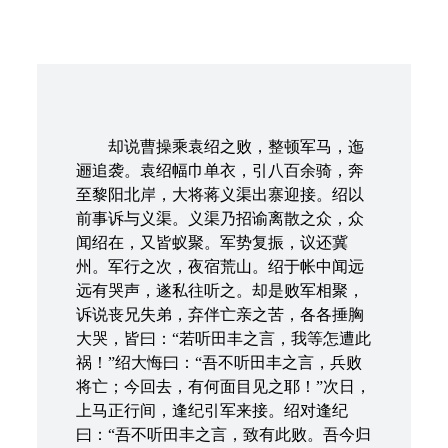
却说曹操乘袁绍之败，整顿军马，迤
逦追袭。袁绍幅巾单衣，引八百余骑，奔
至黎阳北岸，大将蒋义渠出寨迎接。绍以
前事诉与义渠。义渠乃招谕离散之众，众
闻绍在，又皆蚁聚。军势复振，议还冀
州。军行之次，夜宿荒山。绍于帐中闻远
远有哭声，遂私往听之。却是败军相聚，
诉说丧兄失弟，弃伴亡亲之苦，各各捶胸
大哭，皆曰：“若听田丰之言，我等怎遭此
祸！”绍大悔曰：“吾不听田丰之言，兵败
将亡；今回去，有何面目见之耶！”次日，
上马正行间，逢纪引军来接。绍对逢纪
曰：“吾不听田丰之言，致有此败。吾今归