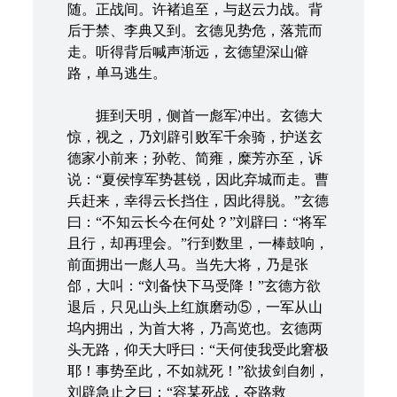
随。正战间。许褚追至，与赵云力战。背
后于禁、李典又到。玄德见势危，落荒而
走。听得背后喊声渐远，玄德望深山僻
路，单马逃生。
捱到天明，侧首一彪军冲出。玄德大
惊，视之，乃刘辟引败军千余骑，护送玄
德家小前来；孙乾、简雍，糜芳亦至，诉
说：“夏侯惇军势甚锐，因此弃城而走。曹
兵赶来，幸得云长挡住，因此得脱。”玄德
曰：“不知云长今在何处？”刘辟曰：“将军
且行，却再理会。”行到数里，一棒鼓响，
前面拥出一彪人马。当先大将，乃是张
郃，大叫：“刘备快下马受降！”玄德方欲
退后，只见山头上红旗磨动⑤，一军从山
坞内拥出，为首大将，乃高览也。玄德两
头无路，仰天大呼曰：“天何使我受此窘极
耶！事势至此，不如就死！”欲拔剑自刎，
刘辟急止之曰：“容某死战，夺路救