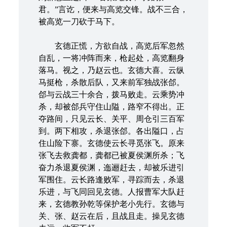
君。”言讫，便来与高览交锋。战不三合，
被高览一刀砍于马下。
玄德正慌，方欲自战，高览后军忽然
自乱，一将冲阵而来，枪起处，高览翻身
落马。视之，乃赵云也。玄德大喜。云纵
马挺枪，杀散后队，又来前军独战张郃。
郃与云战三十余合，拨马败走。云乘势冲
杀，却被郃兵守住山隘，路窄不得出。正
夺路间，只见云长、关平、周仓引三百军
到。两下相攻，杀退张郃。各出隘口，占
住山险下寨。玄德使云长寻觅张飞。原来
张飞去救龚都，龚都已被夏侯渊所杀；飞
奋力杀退夏侯渊，迤逦赶去，却被乐进引
军围住。云长路逢败军，寻踪而去，杀退
乐进，与飞同回见玄德。人报曹军大队赶
来，玄德教孙乾等保护老小先行。玄德与
关、张、赵云在后，且战且走。操见玄德