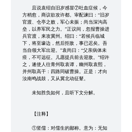
且说袁绍自旧岁感冒⑦吐血症候，今
方稍愈，商议欲攻许都。审配谏曰：“旧岁
官渡、仓亭之败，军心未振；尚当深沟高
垒，以养军民之力。”正议间，忽报曹操进
兵官渡，来攻冀州。绍曰：“若候兵临城
下，将至壕边，然后拒敌，事已迟矣。吾
当自领大军出迎。”袁尚曰：“父亲病体未
痊，不可远征。儿愿提兵前去迎敌。”绍许
之，遂使人往青州取袁谭，幽州取袁熙，
并州取高干：四路同破曹操。正是：才向
汝南鸣战鼓，又从冀北动征鼙。
未知胜负如何，且听下文分解。
【注释】
①竖儒：对儒生的鄙称。意为：无知