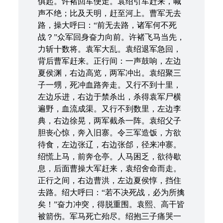
俱起。许褚回军便走。袁绍引军赶来，喊
声不绝；比及天明，赶至河上。曹军无去
路，操大呼曰：“前无去路，诸军何不死
战？”众军回身奋力向前。许褚飞马当先，
力斩十数将。袁军大乱。袁绍退军急回，
背后曹军赶来。正行间：一声鼓响，左边
夏侯渊，右边高览，两军冲出。袁绍聚三
子一甥，死冲血路奔走。又行不到十里，
左边乐进，右边于禁杀出，杀得袁军尸横
遍野，血流成渠。又行不到数里，左边李
典，右边徐晃，两军截杀一阵。袁绍父子
胆丧心惊，奔入旧寨。令三军造饭，方欲
待食，左边张辽，右边张郃，径来冲寨。
绍慌上马，前奔仓亭。人马困乏，欲待歇
息，后面曹操大军赶来，袁绍舍命而走。
正行之间，右边曹洪，左边夏侯惇，挡住
去路。绍大呼曰：“若不决死战，必为所擒
矣！”奋力冲突，得脱重围。袁熙、高干皆
被箭伤。军马死亡殆尽。绍抱三子痛哭一