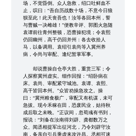
场，不觉昏倒。众人急救，绍口吐鲜血不
止，叹曰：“吾自历战数十场，不意今日狼
狈至此！此天丧吾也！汝等各回本州，誓
与曹贼一决雌雄！”便教辛评、郭图火急随
袁谭前往青州整顿，恐曹操犯境；令袁熙
仍回幽州，高干仍回并州：各去收拾人
马，以备调用。袁绍引袁尚等入冀州养
病，令尚与审配、逢纪暂掌军事。
却说曹操自仓亭大胜，重赏三军；令
人探察冀州虚实。细作回报：“绍卧病在
床。袁尚、审配紧守城池。袁谭、袁熙、
高干皆回本州。”众皆劝操急攻之。操
曰：“冀州粮食极广，审配又有机谋，未可
急拔。现今禾稼在田，恐废民业，姑待秋
成后取之未晚。”正议间，忽荀彧有书到，
报说：“刘备在汝南得刘辟、龚都数万之
众。闻丞相提军出征河北，乃令刘辟守汝
南，备亲自引兵乘虚来攻许昌。丞相可速