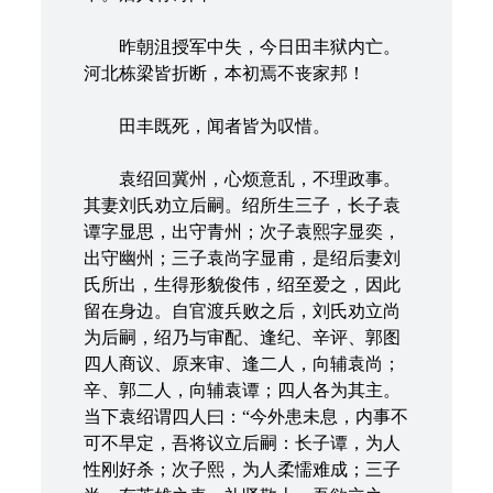
昨朝沮授军中失，今日田丰狱内亡。
河北栋梁皆折断，本初焉不丧家邦！
田丰既死，闻者皆为叹惜。
袁绍回冀州，心烦意乱，不理政事。
其妻刘氏劝立后嗣。绍所生三子，长子袁
谭字显思，出守青州；次子袁熙字显奕，
出守幽州；三子袁尚字显甫，是绍后妻刘
氏所出，生得形貌俊伟，绍至爱之，因此
留在身边。自官渡兵败之后，刘氏劝立尚
为后嗣，绍乃与审配、逢纪、辛评、郭图
四人商议、原来审、逢二人，向辅袁尚；
辛、郭二人，向辅袁谭；四人各为其主。
当下袁绍谓四人曰：“今外患未息，内事不
可不早定，吾将议立后嗣：长子谭，为人
性刚好杀；次子熙，为人柔懦难成；三子