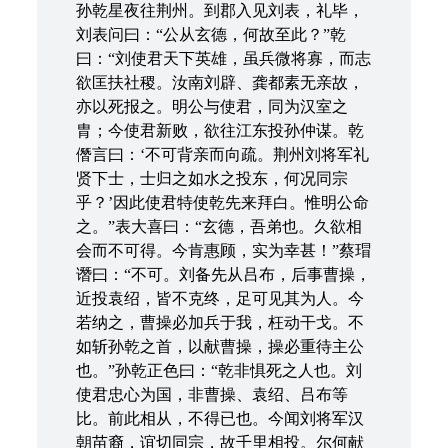
孙乾星夜往荆州。到郡入见刘表，礼毕，
刘表问曰：“公从玄德，何故至此？”乾
曰：“刘使君天下英雄，虽兵微将寡，而志
欲匡扶社稷。汝南刘辟、龚都素无亲故，
亦以死报之。明公与使君，同为汉室之
胄；今使君新败，欲往江东投孙仲谋。乾
僭言曰：‘不可背亲而向疏。荆州刘将军礼
贤下士，士归之如水之投东，何况同宗
乎？’因此使君特使乾先来拜白。惟明公命
之。”表大喜曰：“玄德，吾弟也。久欲相
会而不可得。今肯惠顾，实为幸甚！”蔡瑁
谮曰：“不可。刘备先从吕布，后事曹操，
近投袁绍，皆不克终，足可见其为人。今
若纳之，曹操必加兵于我，枉动干戈。不
如斩孙乾之首，以献曹操，操必重待主公
也。”孙乾正色曰：“乾非惧死之人也。刘
使君忠心为国，非曹操、袁绍、吕布等
比。前此相从，不得已也。今闻刘将军汉
朝苗裔，谊切同宗，故千里相投。尔何献