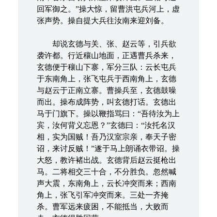
回军御之。”操大惊，留曹洪屯兵河上，虚
张声势。操自提大兵往汝南来迎刘备。
却说玄德与关、张、赵云等，引兵欲
袭许都。行近穰山地面，正遇曹兵杀来，
玄德便于穰山下寨，军分三队：云长屯兵
于东南角上，张飞屯兵于西南角上，玄德
与赵云于正南立寨。曹操兵至，玄德鼓噪
而出。操布成阵势，叫玄德打话。玄德出
马于门旗下。操以鞭指骂曰：“吾待汝为上
宾，汝何背义忘恩？”玄德曰：“汝托名汉
相，实为国贼！吾乃汉室宗亲，奉天子密
诏，来讨反贼！”遂于马上朗诵衣带诏。操
大怒，教许褚出战。玄德背后赵云挺枪出
马。二将相交三十合，不分胜负。忽然喊
声大震，东南角上，云长冲突而来；西南
角上，张飞引军冲突而来。三处一齐掩
杀。曹军远来疲困，不能抵当，大败而