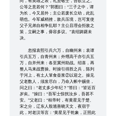
尚，有英雄之表，礼贤敬士，吾欲立之。
公等之意若何？”郭图曰：“三子之中，谭
为长，今又居外；主公若废长立幼，此乱
萌也。今军威稍挫，敌兵压境，岂可复使
父子兄弟自相争乱耶？主公且理会拒敌之
策，立嗣之事，毋容多议。”袁绍踌躇未
决。
忽报袁熙引兵六万，自幽州来；袁谭
引兵五万，自青州来；外甥高干亦引兵五
万，自并州来：各至冀州助战。绍喜，再
整人马来战曹操。时操引得胜之兵，陈列
于河上，有土人箪食壶浆②以迎之。操见
父老数人，须发尽白，乃命入帐中赐坐，
问之曰：“老丈多少年纪？”答曰：“皆近百
岁矣。”操曰：“吾军士惊扰汝乡，吾甚不
安。”父老曰：“桓帝时，有黄星见于楚、
宋之分，辽东人殷馗善晓天文，夜宿于
此，对老汉等言：‘黄星见于乾象，正照此