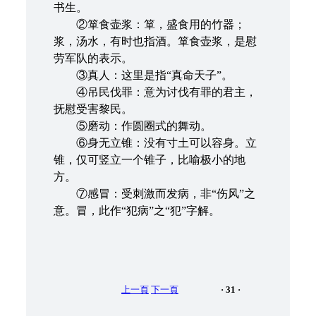
书生。
②箪食壶浆：箪，盛食用的竹器；
浆，汤水，有时也指酒。箪食壶浆，是慰
劳军队的表示。
③真人：这里是指“真命天子”。
④吊民伐罪：意为讨伐有罪的君主，
抚慰受害黎民。
⑤磨动：作圆圈式的舞动。
⑥身无立锥：没有寸土可以容身。立
锥，仅可竖立一个锥子，比喻极小的地
方。
⑦感冒：受刺激而发病，非“伤风”之
意。冒，此作“犯病”之“犯”字解。
上一頁
下一頁
· 31 ·