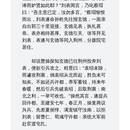
谗而妒贤如此耶？”刘表闻言，乃叱蔡瑁
曰：“吾主意已定，汝勿多言。”蔡瑁惭恨
而出，刘表遂命孙乾先往报玄德，一面亲
自出郭三十里迎接。玄德见表，执礼甚
恭。表亦相待甚厚。玄德引关、张等拜见
刘表，表遂与玄德等同入荆州，分拨院宅
居住。
却说曹操探知玄德已往荆州投奔刘
表，便欲引兵攻之。程昱曰：“袁绍未除，
而遽攻荆襄，倘袁绍从北而起，胜负未可
知矣。不如还兵许都，养军蓄锐，待来年
春暖，然后引兵先破袁绍，后取荆襄：南
北之利，一举可收也。”操然其言，遂提兵
回许都。至建安七年，春正月，操复商议
兴兵。先差夏侯惇、满宠镇守汝南，以拒
刘表；留曹仁、荀彧守许都：亲统大军前
赴官渡屯扎。