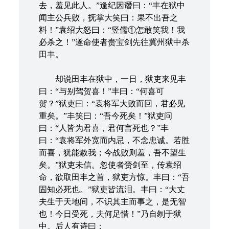
去，羞见此人。”逢纪因谮曰：“丰在狱中
闻主公兵败，抚掌大笑曰：果不出吾之
料！”袁绍大怒曰：“竖儒①怎敢笑我！我
必杀之！”遂命使者赍宝剑先往冀州狱中杀
田丰。
却说田丰在狱中，一日，狱吏来见丰
曰：“与别驾贺喜！”丰曰：“何喜可
贺？”狱吏曰：“袁将军大败而回，君必见
重矣。”丰笑曰：“吾今死矣！”狱吏问
曰：“人皆为君喜，君何言死也？”丰
曰：“袁将军外宽而内忌，不念忠诚。若胜
而喜，犹能赦我；今战败则羞，吾不望生
矣。”狱吏未信。忽使者赍剑至，传袁绍
命，欲取田丰之首，狱吏方惊。丰曰：“吾
固知必死也。”狱吏皆流泪。丰曰：“大丈
夫生于天地间，不识其主而事之，是无智
也！今日受死，夫何足惜！”乃自刎于狱
中。后人有诗曰：