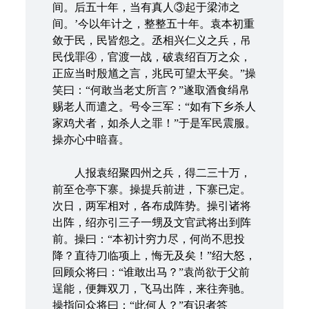
间。后五十年，当有真人③起于梁沛之
间。’今以年计之，整整五十年。袁本初重
敛于民，民皆怨之。丞相兴仁义之兵，吊
民伐罪④，官渡一战，破袁绍百万之众，
正应当时殷馗之言，兆民可望太平矣。”操
笑曰：“何敢当老丈所言？”遂取酒食绢帛
赐老人而遣之。号令三军：“如有下乡杀人
家鸡犬者，如杀人之罪！”于是军民震服。
操亦心中暗喜。
人报袁绍聚四州之兵，得二三十万，
前至仓亭下寨。操提兵前进，下寨已定。
次日，两军相对，各布成阵势。操引诸将
出阵，绍亦引三子一甥及文官武将出到阵
前。操曰：“本初计穷力尽，何尚不思投
降？直待刀临项上，悔无及矣！”绍大怒，
回顾众将曰：“谁敢出马？”袁尚欲于父前
逞能，便舞双刀，飞马出阵，来往奔驰。
操指问众将曰：“此何人？”有识者答