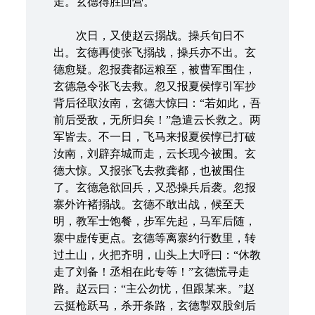
走。玄德得胜回营。
次日，又使赵云搦战。操兵旬日不
出。玄德再使张飞搦战，操兵亦不出。玄
德愈疑。忽报龚都运粮至，被曹军围住，
玄德急令张飞去救。忽又报夏侯惇引军抄
背后径取汝南，玄德大惊曰：“若如此，吾
前后受敌，无所归矣！”急遣云长救之。两
军皆去。不一日，飞马来报夏侯惇已打破
汝南，刘辟弃城而走，云长现今被围。玄
德大惊。又报张飞去救龚都，也被围住
了。玄德急欲回兵，又恐操兵后袭。忽报
寨外许褚搦战。玄德不敢出战，候至天
明，教军士饱餐，步军先起，马军后随，
寨中虚传更点。玄德等离寨约行数里，转
过土山，火把齐明，山头上大呼曰：“休教
走了刘备！丞相在此专等！”玄德慌寻走
路。赵云曰：“主公勿忧，但跟某来。”赵
云挺枪跃马，杀开条路，玄德掣双股剑后