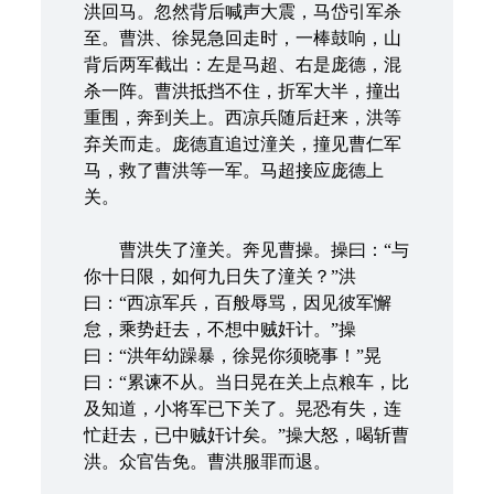
洪回马。忽然背后喊声大震，马岱引军杀
至。曹洪、徐晃急回走时，一棒鼓响，山
背后两军截出：左是马超、右是庞德，混
杀一阵。曹洪抵挡不住，折军大半，撞出
重围，奔到关上。西凉兵随后赶来，洪等
弃关而走。庞德直追过潼关，撞见曹仁军
马，救了曹洪等一军。马超接应庞德上
关。
曹洪失了潼关。奔见曹操。操曰：“与
你十日限，如何九日失了潼关？”洪
曰：“西凉军兵，百般辱骂，因见彼军懈
怠，乘势赶去，不想中贼奸计。”操
曰：“洪年幼躁暴，徐晃你须晓事！”晃
曰：“累谏不从。当日晃在关上点粮车，比
及知道，小将军已下关了。晃恐有失，连
忙赶去，已中贼奸计矣。”操大怒，喝斩曹
洪。众官告免。曹洪服罪而退。