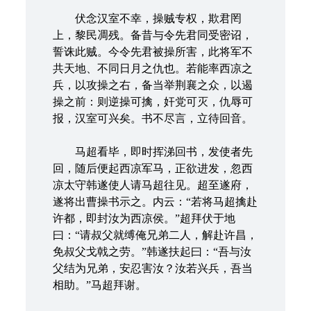
伏念汉室不幸，操贼专权，欺君罔
上，黎民凋残。备昔与令先君同受密诏，
誓诛此贼。今令先君被操所害，此将军不
共天地、不同日月之仇也。若能率西凉之
兵，以攻操之右，备当举荆襄之众，以遏
操之前：则逆操可擒，奸党可灭，仇辱可
报，汉室可兴矣。书不尽言，立待回音。
马超看毕，即时挥涕回书，发使者先
回，随后便起西凉军马，正欲进发，忽西
凉太守韩遂使人请马超往见。超至遂府，
遂将出曹操书示之。内云：“若将马超擒赴
许都，即封汝为西凉侯。”超拜伏于地
曰：“请叔父就缚俺兄弟二人，解赴许昌，
免叔父戈戟之劳。”韩遂扶起曰：“吾与汝
父结为兄弟，安忍害汝？汝若兴兵，吾当
相助。”马超拜谢。