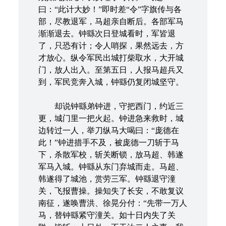
曰：“此计大妙！”即时差“令”字旗传与各
部，尽教退军，马超亲自断后。各部军马
渐渐退去。钟繇次日登城看时，军皆退
了，只恐有计；令人哨探，果然远去，方
才放心。纵令军民出城打柴取水，大开城
门，放人出入。至第五日，人报马超兵又
到，军民竞奔入城，钟繇仍复闭城坚守。
却说钟繇弟钟进，守把西门，约近三
更，城门里一把火起。钟进急来救时，城
边转过一人，举刀纵马大喝曰：“庞德在
此！”钟进措手不及，被庞德一刀斩于马
下，杀散军校，斩关断锁，放马超、韩遂
军马入城。钟繇从东门弃城而走。马超、
韩遂得了城池，赏劳三军。钟繇退守潼
关，飞报曹操。操知失了长安，不敢复议
南征，遂唤曹洪、徐晃分付：“先带一万人
马，替钟繇紧守潼关。如十日内失了关