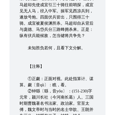
马超却先使成宜引三十骑往前哨探，成宜
见无人马，径入中军。操军见西凉兵到，
遂放号炮。四面伏兵皆出，只围得三十
骑。成宜被夏侯渊所杀。马超却自从背后
与庞德、马岱兵分三路蜂拥杀来。正是：
纵有伏兵能候敌，怎当键将共争先？
未知胜负若何，且看下文分解。
【注释】
①正觑：正面对视。此处指算计、谋
算。觑〔音qù〕：瞧，看。
②钟繇〔繇，音yóu〕 ：(151-230)字
元常，颍川长社（今河南长葛）人。三国
时期曹魏著名书法家、政治家。官至太
傅，魏文帝时与当时的名士华歆、王朗并