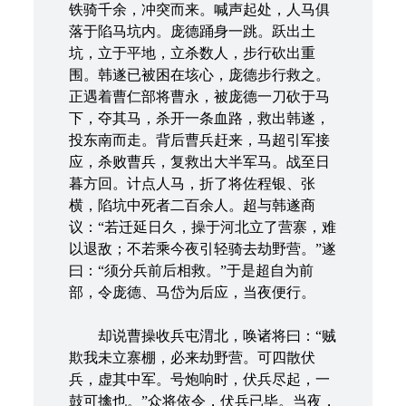
铁骑千余，冲突而来。喊声起处，人马俱
落于陷马坑内。庞德踊身一跳。跃出土
坑，立于平地，立杀数人，步行砍出重
围。韩遂已被困在垓心，庞德步行救之。
正遇着曹仁部将曹永，被庞德一刀砍于马
下，夺其马，杀开一条血路，救出韩遂，
投东南而走。背后曹兵赶来，马超引军接
应，杀败曹兵，复救出大半军马。战至日
暮方回。计点人马，折了将佐程银、张
横，陷坑中死者二百余人。超与韩遂商
议：“若迁延日久，操于河北立了营寨，难
以退敌；不若乘今夜引轻骑去劫野营。”遂
曰：“须分兵前后相救。”于是超自为前
部，令庞德、马岱为后应，当夜便行。
却说曹操收兵屯渭北，唤诸将曰：“贼
欺我未立寨棚，必来劫野营。可四散伏
兵，虚其中军。号炮响时，伏兵尽起，一
鼓可擒也。”众将依令，伏兵已毕。当夜，