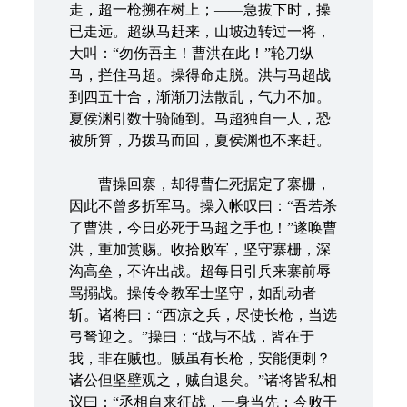
走，超一枪搠在树上；——急拔下时，操
已走远。超纵马赶来，山坡边转过一将，
大叫：“勿伤吾主！曹洪在此！”轮刀纵
马，拦住马超。操得命走脱。洪与马超战
到四五十合，渐渐刀法散乱，气力不加。
夏侯渊引数十骑随到。马超独自一人，恐
被所算，乃拨马而回，夏侯渊也不来赶。
曹操回寨，却得曹仁死据定了寨栅，
因此不曾多折军马。操入帐叹曰：“吾若杀
了曹洪，今日必死于马超之手也！”遂唤曹
洪，重加赏赐。收拾败军，坚守寨栅，深
沟高垒，不许出战。超每日引兵来寨前辱
骂搦战。操传令教军士坚守，如乱动者
斩。诸将曰：“西凉之兵，尽使长枪，当选
弓弩迎之。”操曰：“战与不战，皆在于
我，非在贼也。贼虽有长枪，安能便刺？
诸公但坚壁观之，贼自退矣。”诸将皆私相
议曰：“丞相自来征战，一身当先；今败于