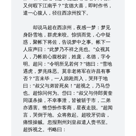
又何暇下江南乎？”玄德大喜，即时作书，
遣一心腹人，径往西凉州投下。
却说马超在西凉州，夜感一梦：梦见
身卧雪地，群虎来咬。惊惧而觉，心中疑
惑，聚帐下将佐，告说梦中之事。帐下一
人应声曰：“此梦乃不祥之兆也。”众视其
人，乃帐前心腹校尉，姓庞，名德，字令
明。超问：“令明所见若何？”德曰：“雪地
遇虎，梦兆殊恶。莫非老将军在许昌有事
否？”言未毕，一人踉跄而入，哭拜于地
曰：“叔父与弟皆死矣！”超视之，乃马岱
也。超惊问何为。岱曰：“叔父与侍郎黄奎
同谋杀操，不幸事泄，皆被斩于市，二弟
亦遇害。惟岱扮作客商，星夜走脱。”超闻
言，哭倒于地。众将救起。超咬牙切齿，
痛恨操贼。忽报荆州刘皇叔遣人赍书至。
超拆视之。书略曰：