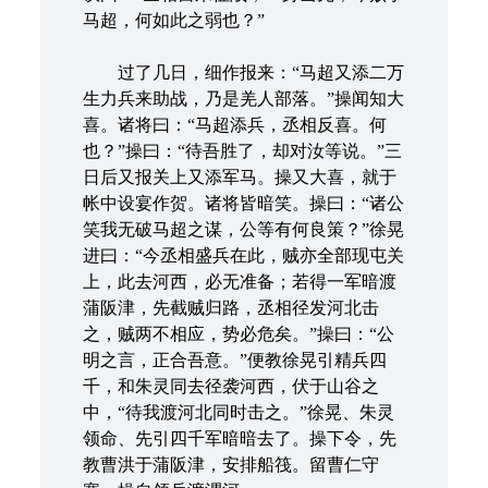
马超，何如此之弱也？”
过了几日，细作报来：“马超又添二万
生力兵来助战，乃是羌人部落。”操闻知大
喜。诸将曰：“马超添兵，丞相反喜。何
也？”操曰：“待吾胜了，却对汝等说。”三
日后又报关上又添军马。操又大喜，就于
帐中设宴作贺。诸将皆暗笑。操曰：“诸公
笑我无破马超之谋，公等有何良策？”徐晃
进曰：“今丞相盛兵在此，贼亦全部现屯关
上，此去河西，必无准备；若得一军暗渡
蒲阪津，先截贼归路，丞相径发河北击
之，贼两不相应，势必危矣。”操曰：“公
明之言，正合吾意。”便教徐晃引精兵四
千，和朱灵同去径袭河西，伏于山谷之
中，“待我渡河北同时击之。”徐晃、朱灵
领命、先引四千军暗暗去了。操下令，先
教曹洪于蒲阪津，安排船筏。留曹仁守