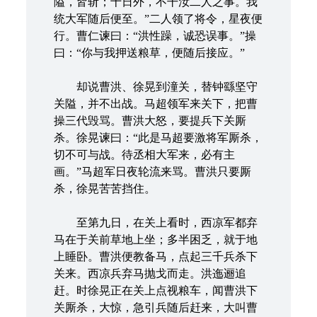
隘，皆斩；十日外，不干汝二人之事。我
统大军随后便至。”二人领了将令，星夜便
行。曹仁谏曰：“洪性躁，诚恐误事。”操
曰：“你与我押送粮草，便随后接应。”
却说曹洪、徐晃到潼关，替钟繇坚守
关隘，并不出战。马超领军来关下，把曹
操三代毁骂。曹洪大怒，要提兵下关厮
杀。徐晃谏曰：“此是马超要激将军厮杀，
切不可与战。待丞相大军来，必有主
画。”马超军日夜轮流来骂。曹洪只要厮
杀，徐晃苦苦挡住。
至第九日，在关上看时，西凉军都弃
马在于关前草地上坐；多半困乏，就于地
上睡卧。曹洪便教备马，点起三千兵杀下
关来。西凉兵弃马抛戈而走。洪迤逦追
赶。时徐晃正在关上点视粮车，闻曹洪下
关厮杀，大惊，急引兵随后赶来，大叫曹