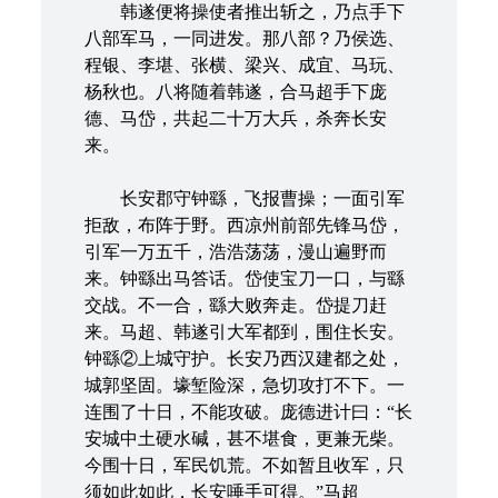
韩遂便将操使者推出斩之，乃点手下
八部军马，一同进发。那八部？乃侯选、
程银、李堪、张横、梁兴、成宜、马玩、
杨秋也。八将随着韩遂，合马超手下庞
德、马岱，共起二十万大兵，杀奔长安
来。
长安郡守钟繇，飞报曹操；一面引军
拒敌，布阵于野。西凉州前部先锋马岱，
引军一万五千，浩浩荡荡，漫山遍野而
来。钟繇出马答话。岱使宝刀一口，与繇
交战。不一合，繇大败奔走。岱提刀赶
来。马超、韩遂引大军都到，围住长安。
钟繇②上城守护。长安乃西汉建都之处，
城郭坚固。壕堑险深，急切攻打不下。一
连围了十日，不能攻破。庞德进计曰：“长
安城中土硬水碱，甚不堪食，更兼无柴。
今围十日，军民饥荒。不如暂且收军，只
须如此如此，长安唾手可得。”马超