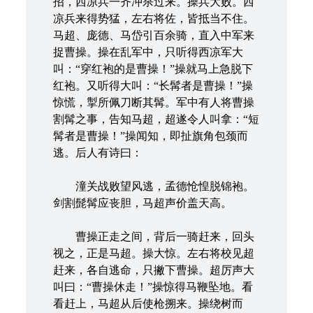
招，西凉兵一齐冲杀过来。操兵大败。西
凉兵来得势猛，左右将佐，皆抵当不住。
马超、庞德、马岱引百余骑，直入中军来
捉曹操。操在乱军中，只听得西凉军大
叫：“穿红袍的是曹操！”操就马上急脱下
红袍。又听得大叫：“长髯者是曹操！”操
惊慌，掣所佩刀断其髯。军中有人将曹操
割髯之事，告知马超，超遂令人叫拿：“短
髯者是曹操！”操闻知，即扯旗角包颈而
逃。后人有诗曰：
潼关战败望风逃，孟德怆惶脱锦袍。
剑割髭髯应丧胆，马超声价盖天高。
曹操正走之间，背后一骑赶来，回头
视之，正是马超。操大惊。左右将校见超
赶来，各自逃命，只撇下曹操。超厉声大
叫曰：“曹操休走！”操惊得马鞭坠地。看
看赶上，马超从后使枪搠来。操绕树而