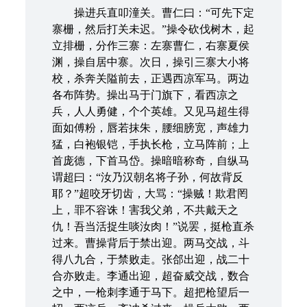
操进兵直叩潼关。曹仁曰：“可先下定
寨栅，然后打关未迟。”操令砍伐树木，起
立排栅，分作三寨：左寨曹仁，右寨夏侯
渊，操自居中寨。次日，操引三寨大小将
校，杀奔关隘前去，正遇西凉军马。两边
各布阵势。操出马于门旗下，看西凉之
兵，人人勇健，个个英雄。又见马超生得
面如傅粉，唇若抹朱，腰细膀宽，声雄力
猛，白袍银铠，手执长枪，立马阵前；上
首庞德，下首马岱。操暗暗称奇，自纵马
谓超曰：“汝乃汉朝名将子孙，何故背反
耶？”超咬牙切齿，大骂：“操贼！欺君罔
上，罪不容诛！害我父弟，不共戴天之
仇！吾当活捉生啖汝肉！”说罢，挺枪直杀
过来。曹操背后于禁出迎。两马交战，斗
得八九合，于禁败走。张郃出迎，战二十
合亦败走。李通出迎，超奋威交战，数合
之中，一枪刺李通于马下。超把枪望后一