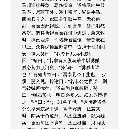
马超追操甚急，恐伤操命，遂将寨内牛只
马匹，尽驱于外，漫山遍野，皆是牛马。
西凉兵见之。都回身争取牛马，无心追
赶，曹操因此得脱。方到北岸，便把船筏
凿沉。诸将听得曹操在河中逃难，急来救
时，操已登岸。许褚身被重铠，箭皆嵌在
甲上。众将保操至野寨中，皆拜于地而问
安。操大笑曰：“我今日几为小贼所
困！”褚曰；“若非有人纵马放牛以诱贼，
贼必努力渡河矣。”操问曰：“诱贼者谁
也？”有知者答曰：“渭南县令丁斐也。”少
顷，斐入见。操谢曰：“若非公之良谋，则
吾被贼所擒矣。”遂命为典军校尉，斐
曰：“贼虽暂去，明日必复来。须以良策拒
之。”操曰：“吾已准备了也。”遂唤诸将各
分头循河筑起甬道，暂为寨脚，贼若来
时，陈兵于甬道外。内虚立旌旗，以为疑
兵；更沿河掘下壕堑，虚土棚盖，河内以