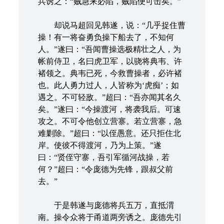
兵诱之：“贼急来必陷，贼陷便可击矣。”
却说马超回见韩遂，说：“几乎捉住曹
操！有一将奋勇负操下船去了，不知何
人。”遂曰：“吾闻曹操选极精壮之人，为
帐前侍卫，名曰虎卫军，以骁将典韦、许
褚领之。典韦已死，今救曹操者，必许褚
也。此人勇力过人，人皆称为‘虎痴’；如
遇之。不可轻敌。”超曰：“吾亦闻其名久
矣。”遂曰：“今操渡河，将袭我后。可速
攻之。不可令他创立营寨。若立营寨，急
难剿除。”超曰：“以侄愚意。还只拒住北
岸。使彼不得渡河，乃为上策。”遂
曰：“贤侄守寨，吾引军循河战操，若
何？”超曰：“令庞德为先锋，跟叔父前
去。”
于是韩遂与庞德将兵五万，直抵渭
南。操令众将于甬道两旁诱之。庞德先引