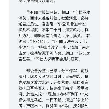
寨，操自领兵渡渭河。
早有细作报知马超。超曰：“今操不攻
潼关，而使人准备船筏，欲渡河北，必将
遏吾之后也。吾当引一军循河拒住岸北。
操兵不得渡，不消二十日，河东粮尽，操
兵必乱，却循河南而击之，操可擒矣。”韩
遂曰：“不必如此。岂不闻兵法有云：‘兵
半渡可击，’待操兵渡至一半，汝却于南岸
击之，操兵皆死于河内矣。超曰：“叔父之
言甚善。”即使人探听曹操几时渡河。
却说曹操整兵已毕，分三停军，前渡
渭河，比及人马到河口时，日光初起。操
先发精兵渡过北岸，开创营寨。操自引亲
随护卫军将百人，按剑坐于南岸，看军渡
河。忽然人报：“后边白袍将军到了！”众
皆认得是马超。一拥下船。河边军争上船
者，声喧不止。操犹坐而不动，按剑指约