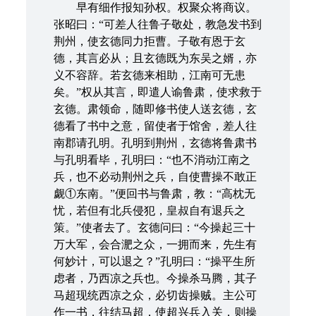
早有细作报知孙权。权聚众将商议。
张昭曰：“可差人往鲁子敬处，教急发书到
荆州，使玄德同力拒曹。子敬有恩于玄
德，其言必从；且玄德既为东吴之婿，亦
义不容辞。若玄德来相助，江南可无患
矣。”权从其言，即遣人谕鲁肃，使求救于
玄德。肃领命，随即修书使人送玄德，玄
德看了书中之意，留使者于馆舍，差人往
南郡请孔明。孔明到荆州，玄德将鲁肃书
与孔明看毕，孔明曰：“也不消动江南之
兵，也不必动荆州之兵，自使曹操不敢正
觑①东南。”便回书与鲁肃，教：“高枕无
忧，若但有北兵侵犯，皇叔自有退兵之
策。”使者去了。玄德问曰：“今操起三十
万大军，会合淝之众，一拥而来，先生有
何妙计，可以退之？”孔明曰：“操平生所
虑者，乃西凉之兵也。今操杀马腾，其子
马超现统西凉之众，必切齿操贼。主公可
作一书，往结马超，使超兴兵入关，则操