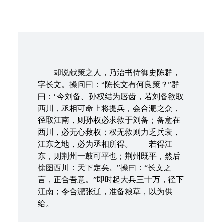
却说献策之人，乃治书侍御史陈群，
字长文。操问曰：“陈长文有何良策？”群
曰：“今刘备、孙权结为唇齿，若刘备欲取
西川，丞相可命上将提兵，会合淝之众，
径取江南，则孙权必求救于刘备；备意在
西川，必无心救权；权无救则力乏兵衰，
江东之地，必为丞相所得。——若得江
东，则荆州一鼓可平也；荆州既平，然后
徐图西川：天下定矣。”操曰：“长文之
言，正合吾意。”即时起大兵三十万，径下
江南；令合淝张辽，准备粮草，以为供
给。