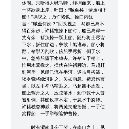
休闹。只听得人喊马嘶，蜂拥而来，船上
一将跃身上岸，呼曰：“贼至矣！请丞相下
船！”操视之，乃许褚也。操口内犹
言：“贼至何妨？”回头视之，马超已离不
得百余步，许褚拖操下船时，船已离岸一
丈有余，褚负操一跃上船。随行将士尽皆
下水，扳住船边，争欲上船逃命。船小将
翻，褚掣刀乱砍，傍船手尽折，倒于水
中。急将船望下水棹去。许褚立于梢上，
忙用木篙撑之。操伏在许褚脚边。马超赶
到河岸，见船已流在半河，遂拈弓搭箭，
喝令骁将绕河射之。矢如雨急。褚恐伤曹
操，以左手举马鞍遮之。马超箭不虚发，
船上驾舟之人，应弦落水；船中数十人皆
被射倒。其船反撑不定，于急水中旋转。
许褚独奋神威，将两腿夹舵摇撼，一手使
篙撑船，一手举鞍遮护曹操。
时有渭南县令丁斐，在南山之上，见