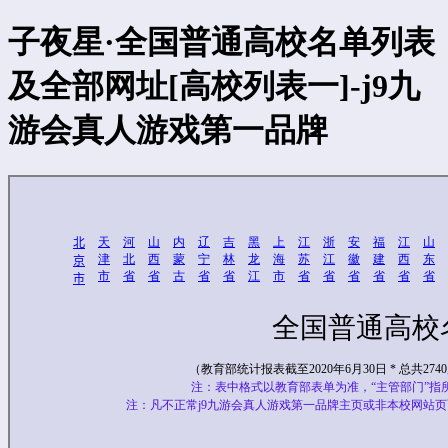
子夜星·全国普通高校名单列表
及全部网址[高校列表一]-j9九
游会真人游戏第一品牌
天
河
山
内
辽
吉
黑
上
江
浙
安
福
江
山
北
津
北
西
蒙
宁
林
龙
海
苏
江
徽
建
西
东
京
市
省
省
古
省
省
江
市
省
省
省
省
省
省
市
全国普通高校
（教育部统计报表截至2020年6月30日 * 总共2
注：表中格式以教育部表单为准，“主管部门”
注：凡不正常j9九游会真人游戏第一品牌主页或非本校网站页