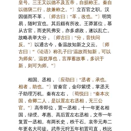
皇号。三王又以德不及五帝，自损称王。秦自
以德襃二行，故兼称之。”〕
立百官之职。汉
因循而不革，
〔师古曰：“革，改也。”〕
明简
易，随时宜也。其后颇有所改。王莽篡位，慕
从古官，而吏民弗安，亦多虐政，遂以乱亡。
故略表举大分，
〔师古曰：“分，音扶问
反。”〕
以通古今，备温故知新之义云。
〔师
古曰：“《论语》称孔子曰‘温故而知新，可以
为师矣’。温犹厚也，言厚蓄故事，多识于
新，则可为师。”〕
相国、丞相，
〔应劭曰：“丞者，承也。
相者，助也。”〕
皆秦官，金印紫绶，掌丞天
子助理万机。秦有左右，
〔荀悦曰：“秦本次
国，命卿二人，是以置左右丞相，无三公
官。”〕
高帝即位，置一丞相，十一年更名相
国，绿绶。孝惠、高后置左右丞相，文帝一年
复置一丞相。有两长史，秩千石。哀帝元寿二
年更名大司徒。武帝元狩五年初置司直，秩比