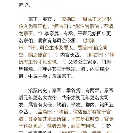
鸿胪。
宗正，秦官，
〔应劭曰：“周成王之时彤
伯入为宗正也。”师古曰：“彤伯为宗伯，不谓
之宗正。”〕
掌亲属，有丞。平帝元始四年更
名宗伯。属官有都司空令丞，
〔如淳
曰：“律，司空主水及罪人。贾谊曰‘输之司
空，编之徒官’。”〕
内官长丞。
〔师古曰：“律
历志主分寸尺丈也。”〕
又诸公主家令、门尉
皆属焉。王莽并其官于秩宗。初，内官属少
府，中属主爵，后属宗正。
治粟内史，秦官，掌谷货，有两丞。景帝
后元年更名大农令，武帝太初元年更名大司
农。属官有太仓、均输、平准、都内、籍田五
令丞，
〔孟康曰：“均输，谓诸当所有输于官
者，皆令输其地土所饶，平其所在时贾，官更
于佗处卖之，输者既便，而官有利也。”〕
斡