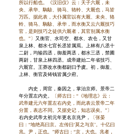
所以行船也。《汉旧仪》云：天子六厩，未
央、承华、騊駼、骑马、辂軨、大厩也，马皆
万匹。据此表，大仆属官以有大厩、未央、辂
軨、骑马、騊駼、承华，而水衡又云六厩技巧
官，是则技巧之徒供六厩者，其官别属水衡
也。”〕
又衡官、水司空、都水、农仓，又甘
泉上林、都水七官长丞皆属焉。上林有八丞十
二尉，均输四丞，御羞两丞，都水三丞，禁圃
两尉，甘泉上林四丞。成帝建始二年省技巧、
六厩官。王莽改水衡都尉曰予虞。初，御羞、
上林、衡官及铸钱皆属少府。
内史，周官，秦因之，掌治京师。景帝二
年分置左内史。
〔师古曰：“《地理志》云：
武帝建元六年置左右内史，而此表云景帝二年
分置，表志不同。又据史记，知志误矣。”〕
右内史武帝太初元年更名京兆尹，
〔张晏
曰：“地绝高曰京。左传曰‘莫之与京’。十亿曰
兆。尹，正也。”师古曰：“京，大也。兆者，