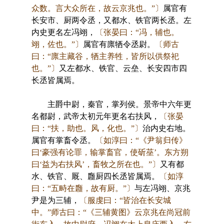
众数。言大众所在，故云京兆也。”〕
属官有
长安市、厨两令丞，又都水、铁官两长丞。左
内史更名左冯翊，
〔张晏曰：“冯，辅也。
翊，佐也。”〕
属官有廪牺令丞尉。
〔师古
曰：“廪主藏谷，牺主养牲，皆所以供祭祀
也。”〕
又左都水、铁官、云垒、长安四市四
长丞皆属焉。
主爵中尉，秦官，掌列侯。景帝中六年更
名都尉，武帝太初元年更名右扶风，
〔张晏
曰：“扶，助也。风，化也。”〕
治内史右地。
属官有掌畜令丞。
〔如淳曰：“《尹翁归传》
曰‘豪强有论罪，输掌畜官，使斫莝’。东方朔
曰‘益为右扶风’，畜牧之所在也。”〕
又有都
水、铁官、厩、廱厨四长丞皆属焉。
〔如淳
曰：“五畤在廱，故有厨。”〕
与左冯翊、京兆
尹是为三辅，
〔服虔曰：“皆治在长安城
中。”师古曰：“《三辅黄图》云京兆在尚冠前