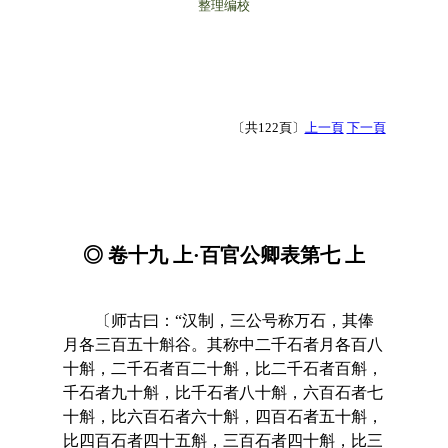
整理编校
〔共122頁〕
上一頁
下一頁
◎ 卷十九 上·百官公卿表第七 上
〔师古曰：“汉制，三公号称万石，其俸
月各三百五十斛谷。其称中二千石者月各百八
十斛，二千石者百二十斛，比二千石者百斛，
千石者九十斛，比千石者八十斛，六百石者七
十斛，比六百石者六十斛，四百石者五十斛，
比四百石者四十五斛，三百石者四十斛，比三