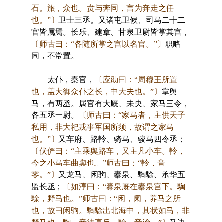
石。旅，众也。贲与奔同，言为奔走之任
也。”〕
卫士三丞。又诸屯卫候、司马二十二
官皆属焉。长乐、建章、甘泉卫尉皆掌其宫，
〔师古曰：“各随所掌之宫以名官。”〕
职略
同，不常置。
太仆，秦官，
〔应劭曰：“周穆王所置
也，盖大御众仆之长，中大夫也。”〕
掌舆
马，有两丞。属官有大厩、未央、家马三令，
各五丞一尉。
〔师古曰：“家马者，主供天子
私用，非大祀戎事军国所须，故谓之家马
也。”〕
又车府、路軨、骑马、骏马四令丞；
〔伏俨曰：“主乘舆路车，又主凡小车。軨，
今之小马车曲舆也。”师古曰：“軨，音
零。”〕
又龙马、闲驹、橐泉、騊駼、承华五
监长丞；
〔如淳曰：“橐泉厩在橐泉宫下。騊
駼，野马也。”师古曰：“闲，阑，养马之所
也，故曰闲驹。騊駼出北海中，其状如马，非