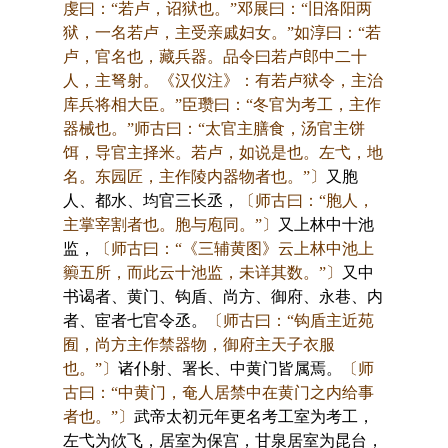
虔曰：“若卢，诏狱也。”邓展曰：“旧洛阳两
狱，一名若卢，主受亲戚妇女。”如淳曰：“若
卢，官名也，藏兵器。品令曰若卢郎中二十
人，主弩射。《汉仪注》：有若卢狱令，主治
库兵将相大臣。”臣瓒曰：“冬官为考工，主作
器械也。”师古曰：“太官主膳食，汤官主饼
饵，导官主择米。若卢，如说是也。左弋，地
名。东园匠，主作陵内器物者也。”〕
又胞
人、都水、均官三长丞，
〔师古曰：“胞人，
主掌宰割者也。胞与庖同。”〕
又上林中十池
监，
〔师古曰：“《三辅黄图》云上林中池上
籞五所，而此云十池监，未详其数。”〕
又中
书谒者、黄门、钩盾、尚方、御府、永巷、内
者、宦者七官令丞。
〔师古曰：“钩盾主近苑
囿，尚方主作禁器物，御府主天子衣服
也。”〕
诸仆射、署长、中黄门皆属焉。
〔师
古曰：“中黄门，奄人居禁中在黄门之内给事
者也。”〕
武帝太初元年更名考工室为考工，
左弋为佽飞，居室为保宫，甘泉居室为昆台，