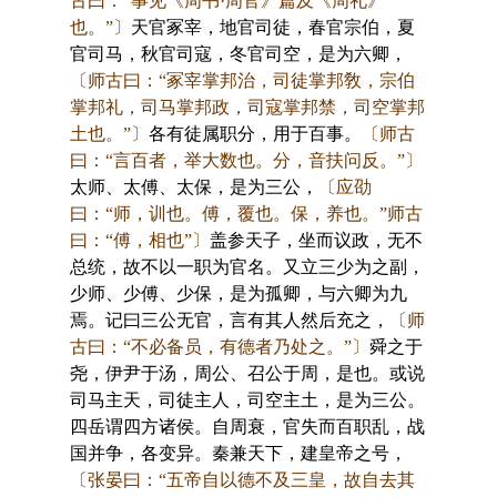
古曰：“事见《周书·周官》篇及《周礼》
也。”〕
天官冢宰，地官司徒，春官宗伯，夏
官司马，秋官司寇，冬官司空，是为六卿，
〔师古曰：“冢宰掌邦治，司徒掌邦敎，宗伯
掌邦礼，司马掌邦政，司寇掌邦禁，司空掌邦
土也。”〕
各有徒属职分，用于百事。
〔师古
曰：“言百者，举大数也。分，音扶问反。”〕
太师、太傅、太保，是为三公，
〔应劭
曰：“师，训也。傅，覆也。保，养也。”师古
曰：“傅，相也”〕
盖参天子，坐而议政，无不
总统，故不以一职为官名。又立三少为之副，
少师、少傅、少保，是为孤卿，与六卿为九
焉。记曰三公无官，言有其人然后充之，
〔师
古曰：“不必备员，有德者乃处之。”〕
舜之于
尧，伊尹于汤，周公、召公于周，是也。或说
司马主天，司徒主人，司空主土，是为三公。
四岳谓四方诸侯。自周衰，官失而百职乱，战
国并争，各变异。秦兼天下，建皇帝之号，
〔张晏曰：“五帝自以德不及三皇，故自去其