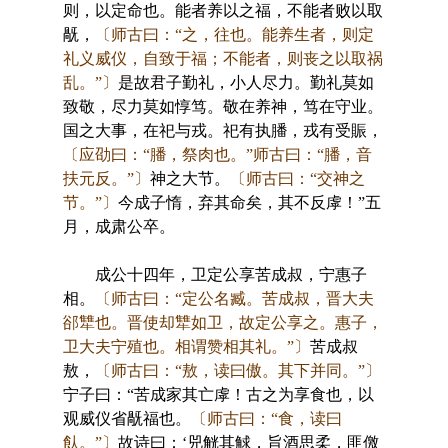
则，以定命也。能者养以之福，不能者败以取
旤，
〔师古曰：“之，往也。能养生者，则定
礼义威仪，自致于福；不能者，则丧之以取祸
乱。”〕
是故君子勤礼，小人尽力。勤礼莫如
致敬，尽力莫如惇笃。敬在养神，笃在守业。
国之大事，在祀与戎。祀有执膰，戎有受賑，
〔应劭曰：“膰，祭肉也。”师古曰：“膰，音
扶元反。”〕
神之大节。
〔师古曰：“交神之
节。”〕
今成子惰，弃其命矣，其不反虖！”五
月，成肃公卒。
成公十四年，卫定公享苦成叔，宁惠子
相。
〔师古曰：“定公名臧。苦成叔，晋大夫
郤犨也。晋使却犨如卫，故定公享之。惠子，
卫大夫宁殖也。相谓赞相其礼。”〕
苦成叔
敖，
〔师古曰：“敖，读曰傲。其下并同。”〕
宁子曰：“苦成家其亡虖！古之为享食也，以
观威仪省旤福也。
〔师古曰：“食，读曰
飤。”〕
故诗曰：‘兕觥其觩，旨酒思柔，匪儌