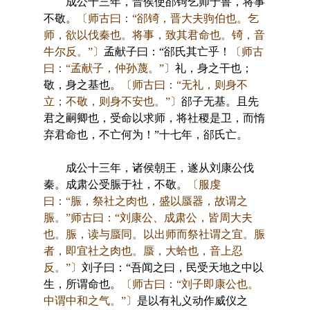
成公十三年，晋侯使郤锜乞师于鲁，将事
不敬。
〔师古曰：“郤锜，晋大夫驹伯也。乞
师，欲以伐秦也。将事，致其君命也。锜，音
牛尔反。”〕
孟献子曰：“郤氏其亡乎！
〔师古
曰：“孟献子，仲孙蔑。”〕
礼，身之干也；
敬，身之基也。
〔师古曰：“无礼，则身不
立；不敬，则身不安也。”〕
郤子无基。且先
君之嗣卿也，受命以求师，将社稷是卫，而惰
弃君命也，不亡何为！”十七年，郤氏亡。
成公十三年，诸侯朝王，遂从刘康公伐
秦。成肃公受脤于社，不敬。
〔服虔
曰：“脤，祭社之肉也，盛以蜃器，故谓之
脤。”师古曰：“刘康公、成肃公，皆周大夫
也。脤，读与蜃同。以出师而祭社谓之宜。脤
者，即宜社之肉也。蜃，大蛤也，音上忍
反。”〕
刘子曰：“吾闻之曰，民受天地之中以
生，所谓命也。
〔师古曰：“刘子即康公也。
中谓中和之气。”〕
是以有礼义动作威仪之