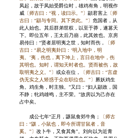
凤起，故于凤始受爵位时，雄鸡有角，明视作
威
〔师古曰：“视，读曰示。”〕
顓君害上
〔师
古曰：“顓与专同。其下类此。”〕
危国者，从
此人始也。其后群弟世权，以至于莽，遂篡天
下。即位五年，王太后乃崩，此其效也。京房
易传曰：“贤者居明夷之世，知时而伤，
〔师
古曰：“易之明夷卦曰：‘明入地中，明
夷。’夷，伤也，离下坤上，言日在地中，伤
其明也。知时，谓知天时者也。贤而被伤，故
取明夷之义。”〕
或众在位，
〔师古曰：“言虚
伪无实之人矫惑于众在职位也。”〕
厥妖鸡生
角。鸡生角，时主独。”又曰：“妇人顓政，国
不静；牝鸡雄鸣，主不荣。”故房以为己亦在
占中矣。
成公七年“正月，鼷鼠食郊牛角；
〔师古
曰：“鼷，小鼠也，即今所谓甘鼠者，音
奚。”〕
改卜牛，又食其角”。刘向以为近青