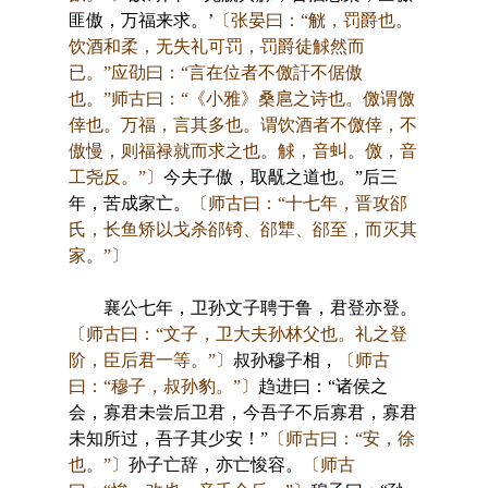
匪傲，万福来求。’
〔张晏曰：“觥，罚爵也。
饮酒和柔，无失礼可罚，罚爵徒觩然而
已。”应劭曰：“言在位者不儌訐不倨傲
也。”师古曰：“《小雅》桑扈之诗也。儌谓儌
倖也。万福，言其多也。谓饮酒者不儌倖，不
傲慢，则福禄就而求之也。觩，音虯。儌，音
工尧反。”〕
今夫子傲，取旤之道也。”后三
年，苦成家亡。
〔师古曰：“十七年，晋攻郤
氏，长鱼矫以戈杀郤锜、郤犨、郤至，而灭其
家。”〕
襄公七年，卫孙文子聘于鲁，君登亦登。
〔师古曰：“文子，卫大夫孙林父也。礼之登
阶，臣后君一等。”〕
叔孙穆子相，
〔师古
曰：“穆子，叔孙豹。”〕
趋进曰：“诸侯之
会，寡君未尝后卫君，今吾子不后寡君，寡君
未知所过，吾子其少安！”
〔师古曰：“安，徐
也。”〕
孙子亡辞，亦亡悛容。
〔师古