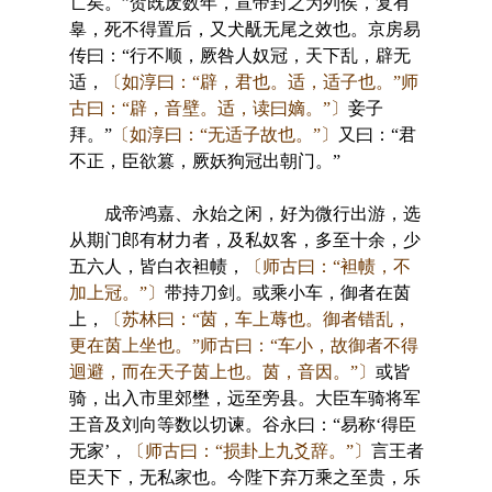
亡矣。”贺既废数年，宣帝封之为列侯，复有
辠，死不得置后，又犬旤无尾之效也。京房易
传曰：“行不顺，厥咎人奴冠，天下乱，辟无
适，
〔如淳曰：“辟，君也。适，适子也。”师
古曰：“辟，音壁。适，读曰嫡。”〕
妾子
拜。”
〔如淳曰：“无适子故也。”〕
又曰：“君
不正，臣欲篡，厥妖狗冠出朝门。”
成帝鸿嘉、永始之闲，好为微行出游，选
从期门郎有材力者，及私奴客，多至十余，少
五六人，皆白衣袒帻，
〔师古曰：“袒帻，不
加上冠。”〕
带持刀剑。或乘小车，御者在茵
上，
〔苏林曰：“茵，车上蓐也。御者错乱，
更在茵上坐也。”师古曰：“车小，故御者不得
迴避，而在天子茵上也。茵，音因。”〕
或皆
骑，出入市里郊壄，远至旁县。大臣车骑将军
王音及刘向等数以切谏。谷永曰：“易称‘得臣
无家’，
〔师古曰：“损卦上九爻辞。”〕
言王者
臣天下，无私家也。今陛下弃万乘之至贵，乐