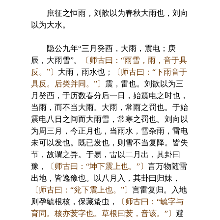
庶征之恒雨，刘歆以为春秋大雨也，刘向
以为大水。
隐公九年“三月癸酉，大雨，震电；庚
辰，大雨雪”。
〔师古曰：“雨雪，雨，音于具
反。”〕
大雨，雨水也；
〔师古曰：“下雨音于
具反。后类并同。”〕
震，雷也。刘歆以为三
月癸酉，于历数春分后一日，始震电之时也，
当雨，而不当大雨。大雨，常雨之罚也。于始
震电八日之间而大雨雪，常寒之罚也。刘向以
为周三月，今正月也，当雨水，雪杂雨，雷电
未可以发也。既已发也，则雪不当复降。皆失
节，故谓之异。于易，雷以二月出，其卦曰
豫，
〔师古曰：“坤下震上也。”〕
言万物随雷
出地，皆逸豫也。以八月入，其卦曰归妹，
〔师古曰：“兊下震上也。”〕
言雷复归。入地
则孕毓根核，保藏蛰虫，
〔师古曰：“毓字与
育同。核亦荄字也。草根曰荄，音该。”〕
避