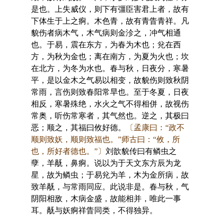
是也。上失威仪，则下有彊臣害君上者，故有
下体生于上之痾。木色青，故有青眚青祥。凡
貌伤者病木气，木气病则金沴之，冲气相通
也。于易，震在东方，为春为木也；兊在西
方，为秋为金也；离在南方，为夏为火也；坎
在北方，为冬为水也。春与秋，日夜分，寒暑
平，是以金木之气易以相变，故貌伤则致秋阴
常雨，言伤则致春阳常旱也。至于冬夏，日夜
相反，寒暑殊绝，水火之气不得相併，故视伤
常奥，听伤常寒者，其气然也。逆之，其极曰
恶；顺之，其福曰攸好德。
〔孟康曰：“政不
顺则致妖，顺则致福也。”师古曰：“攸，所
也，所好者德也。”〕
刘歆貌传曰有鳞虫之
孽，羊旤，鼻痾。说以为于天文东方辰为龙
星，故为鳞虫；于易兊为羊，木为金所病，故
致羊旤，与常雨同应。此说非是。春与秋，气
阴阳相敌，木病金盛，故能相并，唯此一事
耳。旤与妖痾祥眚同类，不得独异。