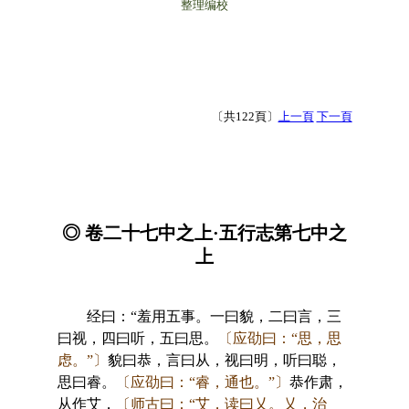
整理编校
〔共122頁〕
上一頁
下一頁
◎ 卷二十七中之上·五行志第七中之
上
经曰：“羞用五事。一曰貌，二曰言，三
曰视，四曰听，五曰思。
〔应劭曰：“思，思
虑。”〕
貌曰恭，言曰从，视曰明，听曰聪，
思曰睿。
〔应劭曰：“睿，通也。”〕
恭作肃，
从作艾，
〔师古曰：“艾，读曰乂。乂，治