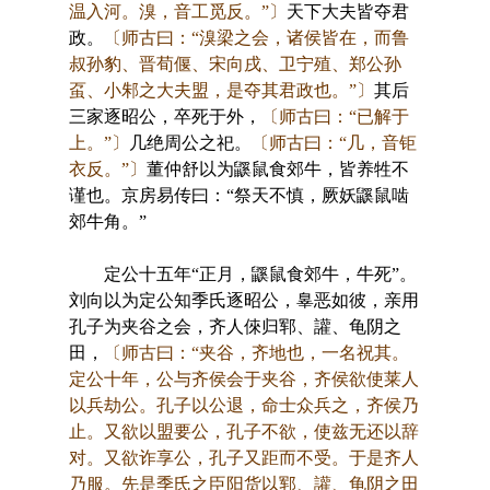
温入河。溴，音工觅反。”〕
天下大夫皆夺君
政。
〔师古曰：“溴梁之会，诸侯皆在，而鲁
叔孙豹、晋荀偃、宋向戌、卫宁殖、郑公孙
虿、小邾之大夫盟，是夺其君政也。”〕
其后
三家逐昭公，卒死于外，
〔师古曰：“已解于
上。”〕
几绝周公之祀。
〔师古曰：“几，音钜
衣反。”〕
董仲舒以为鼷鼠食郊牛，皆养牲不
谨也。京房易传曰：“祭天不慎，厥妖鼷鼠啮
郊牛角。”
定公十五年“正月，鼷鼠食郊牛，牛死”。
刘向以为定公知季氏逐昭公，辠恶如彼，亲用
孔子为夹谷之会，齐人倈归郓、讙、龟阴之
田，
〔师古曰：“夹谷，齐地也，一名祝其。
定公十年，公与齐侯会于夹谷，齐侯欲使莱人
以兵劫公。孔子以公退，命士众兵之，齐侯乃
止。又欲以盟要公，孔子不欲，使兹无还以辞
对。又欲诈享公，孔子又距而不受。于是齐人
乃服。先是季氏之臣阳货以郓、讙、龟阴之田