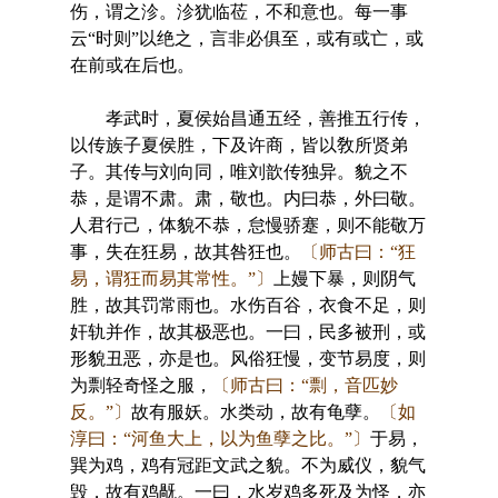
伤，谓之沴。沴犹临莅，不和意也。每一事
云“时则”以绝之，言非必俱至，或有或亡，或
在前或在后也。
孝武时，夏侯始昌通五经，善推五行传，
以传族子夏侯胜，下及许商，皆以敎所贤弟
子。其传与刘向同，唯刘歆传独异。貌之不
恭，是谓不肃。肃，敬也。内曰恭，外曰敬。
人君行己，体貌不恭，怠慢骄蹇，则不能敬万
事，失在狂易，故其咎狂也。
〔师古曰：“狂
易，谓狂而易其常性。”〕
上嫚下暴，则阴气
胜，故其罚常雨也。水伤百谷，衣食不足，则
奸轨并作，故其极恶也。一曰，民多被刑，或
形貌丑恶，亦是也。风俗狂慢，变节易度，则
为剽轻奇怪之服，
〔师古曰：“剽，音匹妙
反。”〕
故有服妖。水类动，故有龟孽。
〔如
淳曰：“河鱼大上，以为鱼孽之比。”〕
于易，
巽为鸡，鸡有冠距文武之貌。不为威仪，貌气
毁，故有鸡旤。一曰，水岁鸡多死及为怪，亦