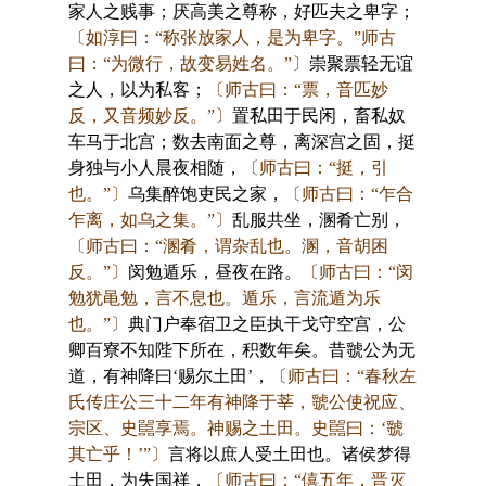
家人之贱事；厌高美之尊称，好匹夫之卑字；
〔如淳曰：“称张放家人，是为卑字。”师古
曰：“为微行，故变易姓名。”〕
崇聚票轻无谊
之人，以为私客；
〔师古曰：“票，音匹妙
反，又音频妙反。”〕
置私田于民闲，畜私奴
车马于北宫；数去南面之尊，离深宫之固，挺
身独与小人晨夜相随，
〔师古曰：“挺，引
也。”〕
乌集醉饱吏民之家，
〔师古曰：“乍合
乍离，如乌之集。”〕
乱服共坐，溷肴亡别，
〔师古曰：“溷肴，谓杂乱也。溷，音胡困
反。”〕
闵勉遁乐，昼夜在路。
〔师古曰：“闵
勉犹黾勉，言不息也。遁乐，言流遁为乐
也。”〕
典门户奉宿卫之臣执干戈守空宫，公
卿百寮不知陛下所在，积数年矣。昔虢公为无
道，有神降曰‘赐尔土田’，
〔师古曰：“春秋左
氏传庄公三十二年有神降于莘，虢公使祝应、
宗区、史嚚享焉。神赐之土田。史嚚曰：‘虢
其亡乎！’”〕
言将以庶人受土田也。诸侯梦得
土田，为失国祥，
〔师古曰：“僖五年，晋灭