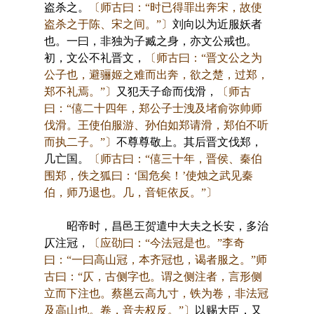
盗杀之。
〔师古曰：“时已得罪出奔宋，故使
盗杀之于陈、宋之间。”〕
刘向以为近服妖者
也。一曰，非独为子臧之身，亦文公戒也。
初，文公不礼晋文，
〔师古曰：“晋文公之为
公子也，避骊姬之难而出奔，欲之楚，过郑，
郑不礼焉。”〕
又犯天子命而伐滑，
〔师古
曰：“僖二十四年，郑公子士洩及堵俞弥帅师
伐滑。王使伯服游、孙伯如郑请滑，郑伯不听
而执二子。”〕
不尊尊敬上。其后晋文伐郑，
几亡国。
〔师古曰：“僖三十年，晋侯、秦伯
围郑，佚之狐曰：‘国危矣！’使烛之武见秦
伯，师乃退也。几，音钜依反。”〕
昭帝时，昌邑王贺遣中大夫之长安，多治
仄注冠，
〔应劭曰：“今法冠是也。”李奇
曰：“一曰高山冠，本齐冠也，谒者服之。”师
古曰：“仄，古侧字也。谓之侧注者，言形侧
立而下注也。蔡邕云高九寸，铁为卷，非法冠
及高山也。卷，音去权反。”〕
以赐大臣，又