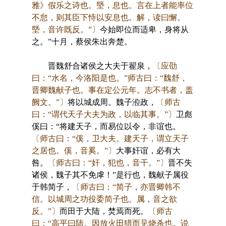
雅》假乐之诗也。塈，息也。言在上者能率位
不怠，则其臣下恃以安息也。解，读曰懈。
塈，音许既反。”〕
今始即位而适卑，身将从
之。”十月，蔡侯朱出奔楚。
晋魏舒合诸侯之大夫于翟泉，
〔应劭
曰：“水名，今洛阳是也。”师古曰：“魏舒，
晋卿魏献子也。事在定公元年。志不书者，盖
阙文。”〕
将以城成周。魏子涖政，
〔师古
曰：“谓代天子大夫为政，以临其事。”〕
卫彪
傒曰：“将建天子，而易位以令，非谊也。
〔师古曰：“傒，卫大夫。建天子，谓立天子
之居也。傒，音奚。”〕
大事奸谊，必有大
咎。
〔师古曰：“奸，犯也，音干。”〕
晋不失
诸侯，魏子其不免虖！”是行也，魏献子属役
于韩简子，
〔师古曰：“简子，亦晋卿韩不
信。以城周之功役委简子也。属，音之欲
反。”〕
而田于大陆，焚焉而死。
〔师古
曰：“高平曰陆。因放火田猎而见烧杀也。说