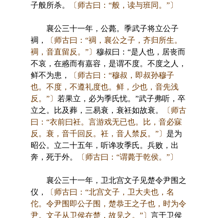
子般所杀。
〔师古曰：“般，读与班同。”〕
襄公三十一年，公薨。季武子将立公子
裯，
〔师古曰：“裯，襄公之子，齐归所生。
裯，音直留反。”〕
穆叔曰：“是人也，居丧而
不哀，在慼而有嘉容，是谓不度。不度之人，
鲜不为患，
〔师古曰：“穆叔，即叔孙穆子
也。不度，不遵礼度也。鲜，少也，音先浅
反。”〕
若果立，必为季氏忧。”武子弗听，卒
立之。比及葬，三易衰，衰衽如故衰。
〔师古
曰：“衣前曰衽。言游戏无已也。比，音必寐
反。衰，音千回反。衽，音人禁反。”〕
是为
昭公。立二十五年，听谗攻季氏。兵败，出
奔，死于外。
〔师古曰：“谓薨于乾侯。”〕
襄公三十一年，卫北宫文子见楚令尹围之
仪，
〔师古曰：“北宫文子，卫大夫也，名
佗。令尹围即公子围，楚恭王之子也，时为令
尹。文子从卫侯在楚，故见之。”〕
言于卫侯