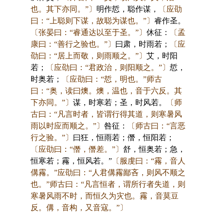
也。其下亦同。”〕
明作悊，聪作谋，
〔应劭
曰：“上聪则下谋，故聪为谋也。”〕
睿作圣。
〔张晏曰：“睿通达以至于圣。”〕
休征：
〔孟
康曰：“善行之验也。”〕
曰肃，时雨若；
〔应
劭曰：“居上而敬，则雨顺之。”〕
艾，时阳
若；
〔应劭曰：“君政治，则阳顺之。”〕
悊，
时奥若；
〔应劭曰：“悊，明也。”师古
曰：“奥，读曰燠。燠，温也，音于六反。其
下亦同。”〕
谋，时寒若；圣，时风若。
〔师
古曰：“凡言时者，皆谓行得其道，则寒暑风
雨以时应而顺之。”〕
咎征：
〔师古曰：“言恶
行之验。”〕
曰狂，恒雨若；僭，恒阳若；
〔应劭曰：“僭，僭差。”〕
舒，恒奥若；急，
恒寒若；霿，恒风若。”
〔服虔曰：“霿，音人
傋霿。”应劭曰：“人君傋霿鄙吝，则风不顺之
也。”师古曰：“凡言恒者，谓所行者失道，则
寒暑风雨不时，而恒久为灾也。霿，音莫豆
反。傋，音构，又音寇。”〕