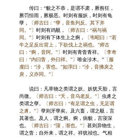
传曰：“貌之不恭，是谓不肃，厥咎狂，
厥罚恒雨，厥极恶。时则有服妖，时则有龟
孽，
〔师古曰：“孽，音鱼列反。其下并
同。”〕
时则有鸡旤，
〔师古曰：“祸与祸
同。”〕
时则有下体生上之痾，
〔韦昭曰：“若
牛之足反出背上，下欲伐上之祸也。”师古
曰：“痾，音阿。”〕
时则有青眚青祥。
〔李奇
曰：“内曰眚，外曰祥。”〕
唯金沴木。”
〔服
虔曰：“沴，害也。”如淳曰：“沴，音拂戾之
戾，义亦同。”〕
说曰：凡草物之类谓之妖。妖犹夭胎，言
尚微。
〔师古曰：“夭，音乌老反。”〕
虫豸之
类谓之孽。
〔师古曰：“有足谓之虫，无足谓
之豸。”〕
孽则牙孽矣。及六畜，谓之旤，言
其著也。及人，谓之痾。痾，病貌，言寖深
也。
〔师古曰：“寖，渐也。”〕
甚则异物生，
谓之眚；自外来，谓之祥。祥犹祯也。气相