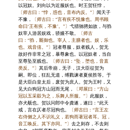
以冠奴。刘向以为近服妖也。时王贺狂悖，
〔师古曰：“悖，惑也，音布内反。”〕
闻天子
不豫，
〔师古曰：“言有疾不悦豫也。周书顾
命曰‘王有疾，不豫’。”〕
弋猎驰骋如故，与驺
奴宰人游居娱戏，骄嫚不敬。
〔师古
曰：“驺，厩御也。宰人，主膳者也。娱，乐
也。戏音僖。”〕
冠者尊服，奴者贱人，贺无
故好作非常之冠，暴尊象也。以冠奴者，当自
至尊坠至贱也。
〔师古曰：“坠，堕也，音直
类反。”〕
其后帝崩，无子，汉大臣征贺为
嗣。即位，狂乱无道，缚戮谏者夏侯胜等。于
是大臣白皇太后，废贺为庶人。贺为王时，又
见大白狗冠方山冠而无尾，
〔邓展曰：“方山
冠以五采縠为之，乐舞人所服。”〕
此服妖，
亦犬旤也。贺以问郎中令龚遂，遂曰：“此天
戒，言在仄者尽冠狗也。
〔师古曰：“言王左
右侍侧之人不识礼义，若狗而著冠者耳。冠，
音工唤反。其下亦同。”〕
去之则存，不去则