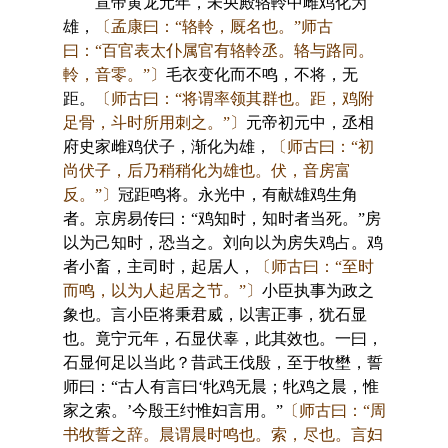
宣帝黄龙元年，未央殿辂軨中雌鸡化为
雄，
〔孟康曰：“辂軨，厩名也。”师古
曰：“百官表太仆属官有辂軨丞。辂与路同。
軨，音零。”〕
毛衣变化而不鸣，不将，无
距。
〔师古曰：“将谓率领其群也。距，鸡附
足骨，斗时所用刺之。”〕
元帝初元中，丞相
府史家雌鸡伏子，渐化为雄，
〔师古曰：“初
尚伏子，后乃稍稍化为雄也。伏，音房富
反。”〕
冠距鸣将。永光中，有献雄鸡生角
者。京房易传曰：“鸡知时，知时者当死。”房
以为己知时，恐当之。刘向以为房失鸡占。鸡
者小畜，主司时，起居人，
〔师古曰：“至时
而鸣，以为人起居之节。”〕
小臣执事为政之
象也。言小臣将秉君威，以害正事，犹石显
也。竟宁元年，石显伏辜，此其效也。一曰，
石显何足以当此？昔武王伐殷，至于牧壄，誓
师曰：“古人有言曰‘牝鸡无晨；牝鸡之晨，惟
家之索。’今殷王纣惟妇言用。”
〔师古曰：“周
书牧誓之辞。晨谓晨时鸣也。索，尽也。言妇