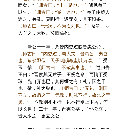
固矣。”
〔师古曰：“止，足也。”〕
遽见楚子
以告。
〔师古曰：“遽，速也。”〕
楚子使赖人
追之，弗及。莫嚻行，遂无次，且不设备。
〔师古曰：“无次，不为次列也。”〕
及罗，罗
人军之，大败。莫嚻缢死。
釐公十一年，周使内史过赐晋惠公命，
〔师古曰：“内史过，周大夫。晋惠公，夷吾
也。诸侯即位，天子则赐命圭以为瑞。”〕
受
玉，惰。
〔师古曰：“不敬其事也。”〕
过归告
王曰：“晋侯其无后乎！王赐之命，而惰于受
瑞，先自弃也已，其何继之有！礼，国之干
也；敬，礼之舆也。
〔师古曰：“无礼，则国
不立，故谓之干。无敬，则礼不行，故比之于
舆。”〕
不敬则礼不行，礼不行则上下昏，何
以长世！”二十一年，晋惠公卒，子怀公立，
晋人杀之，更立文公。