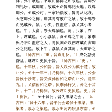
祥，亦牛旤也，不敬而傋霿之所致也。昔周公
制礼乐，成周道，故成王命鲁郊祀天地，以尊
周公。至成公时，三家始顓政，鲁将从此衰。
天愍周公之德，痛其将有败亡之旤，故于郊祭
而见戒云。鼠，小虫，性盗窃，鼷又其小者
也。牛，大畜，祭天尊物也。角，兵象，在
上，君威也。小小鼷鼠，食至尊之牛角，象季
氏乃陪臣盗窃之人，将执国命以伤君威而害周
公之祀也。改卜牛，鼷鼠又食其角，天重语之
也。
〔师古曰：“重，音直用反。”〕
成公怠慢
昏乱，遂君臣更执于晋。
〔师古曰：“更，互
也。十年秋，公如晋，晋人以公为贰于楚，故
止公，至十一年三月乃得归。十六年秋，公会
晋侯于沙随，晋受叔孙侨如之谮而止公。是年
九月，又信侨如之谮，执季孙行父，舍之于苕
丘，十二月乃得归。故云君臣更执也。更，音
工衡反。”〕
至于襄公，晋为溴梁之会，
〔师
古曰：“襄十六年，晋平公会诸侯于溴梁。溴
梁者，溴水之梁也。溴水出河内轵县东南，至