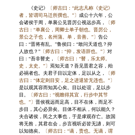
《史记》
〔师古曰：“此志凡称《史记》
者，皆谓司马迁所撰也。”〕
成公十六年，公
会诸侯于周，单襄公见晋厉公视远步高，
〔师
古曰：“单襄公，周卿士单子朝也。晋厉公，
景公之子也，名州蒲。单，音善。”〕
告公
曰：“晋将有乱。”鲁侯曰：“敢问天道也？抑
人故也？”
〔师古曰：“抑，发语辞也。”〕
对
曰：“吾非瞽史，
〔师古曰：“瞽，乐太师。
史，太史。”〕
焉知天道？吾见晋君之容，殆
必祸者也。夫君子目以定体，足以从之，
〔师
古曰：“体定则目安，足之进退皆无违也。”〕
是以观其容而知其心矣。目以处谊，足以步
目。
〔师古曰：“视瞻得其宜，行步中其节
也。”〕
晋侯视远而足高，目不在体，而足不
步目，其心必异矣。目体不相从，何以能久？
夫合诸侯，民之大事也，于是虖观存亡。故国
将无咎，其君在会，步言视听必皆无讁，则可
以知德矣。
〔师古曰：“谪，责也。无谪，谓