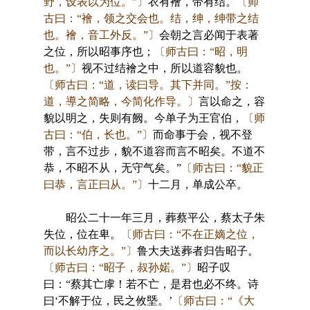
野，设表以为位。”〕
衣有襘，带有结。
〔师
古曰：“襘，领之交会也。结，绅，绅带之结
也。襘，音工外反。”〕
会朝之言必闻于表著
之位，所以昭事序也；
〔师古曰：“昭，明
也。”〕
视不过结襘之中，所以道容貌也。
〔师古曰：“道，读曰导。其下并同。”按：
道，導之简略，今简化作导。〕
言以命之，容
貌以明之，失则有阙。今单子为王官伯，
〔师
古曰：“伯，长也。”〕
而命事于会，视不登
带，言不过步，貌不道容而言不昭矣。不道不
恭，不昭不从，无守气矣。”
〔师古曰：“貌正
曰恭，言正曰从。”〕
十二月，单成公卒。
昭公二十一年三月，葬蔡平公，蔡太子朱
失位，位在卑。
〔师古曰：“不在正嫡之位，
而以长幼序之。”〕
鲁大夫送葬者归告昭子。
〔师古曰：“昭子，叔孙婼。”〕
昭子叹
曰：“蔡其亡虖！若不亡，是君也必不终。诗
曰‘不解于位，民之攸塈。’
〔师古曰：“《大