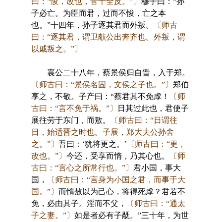
曰：“悛，改也，音千全反。”〕
穆子曰：“孙
子必亡。为臣而君，过而不悛，亡之本
也。”十四年，孙子逐其君而外叛。
〔师古
曰：“逐其君，谓卫献公出奔齐也。外叛，谓
以戚叛之。”〕
襄公二十八年，蔡景侯归自晋，入于郑。
〔师古曰：“景侯名固，文侯之子也。”〕
郑伯
享之，不敬。子产曰：“蔡君其不免虖！
〔师
古曰：“言不免于祸。”〕
日其过此也，君使子
展往劳于东门，而敖。
〔师古曰：“日谓往
日，始适晋之时也。子展，郑大夫公孙舍
之。”〕
吾曰：‘犹将更之。’
〔师古曰：“更，
改也。”〕
今还，受享而惰，乃其心也。
〔师
古曰：“言心之所常行也。”〕
君小国，事大
国，
〔师古曰：“言身为小国之君，而事于大
国。”〕
而惰敖以为己心，将得死虖？君若不
免，必由其子。淫而不父，
〔师古曰：“通太
子之妻。”〕
如是者必有子旤。”三十年，为世