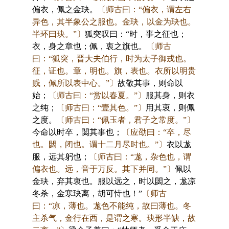
偏衣，佩之金玦。
〔师古曰：“偏衣，谓左右
异色，其半象公之服也。金玦，以金为玦也。
半环曰玦。”〕
狐突叹曰：“时，事之征也；
衣，身之章也；佩，衷之旗也。
〔师古
曰：“狐突，晋大夫伯行，时为太子御戎也。
征，证也。章，明也。旗，表也。衣所以明贵
贱，佩所以表中心。”〕
故敬其事，则命以
始；
〔师古曰：“赏以春夏。”〕
服其身，则衣
之纯；
〔师古曰：“壹其色。”〕
用其衷，则佩
之度。
〔师古曰：“佩玉者，君子之常度。”〕
今命以时卒，閟其事也；
〔应劭曰：“卒，尽
也。閟，闭也。谓十二月尽时也。”〕
衣以尨
服，远其躬也；
〔师古曰：“尨，杂色也，谓
偏衣也。远，音于万反。其下并同。”〕
佩以
金玦，弃其衷也。服以远之，时以閟之，尨凉
冬杀，金寒玦离，胡可恃也！”
〔师古
曰：“凉，薄也。尨色不能纯，故曰薄也。冬
主杀气，金行在西，是谓之寒。玦形半缺，故