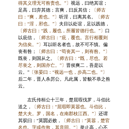
得其义理无可咎责也。”〕
视远，曰绝其谊；
足高，曰弃其德；言爽，曰反其信；
〔师古
曰：“爽，差也。”〕
听淫，曰离其名。
〔师古
曰：“淫，邪也。”〕
夫目以处谊，足以践德，
〔师古曰：“践，履也，所履皆德行也。”〕
口
以庇信，
〔师古曰：“庇，覆也。言行相覆则
为信矣。”〕
耳以听名者也，故不可不慎。偏
丧有咎；
〔师古曰：“苟丧其一，则有咎。”〕
既丧，则国从之。
〔师古曰：“既，尽也。若
尽丧之，则国亦亡。”〕
晋侯爽二，吾是以
云。”
〔张晏曰：“视远一也，步高二也。”〕
后二年，晋人杀厉公。凡此属，皆貌不恭之咎
云。
左氏传桓公十三年，楚屈瑕伐罗，斗伯比
送之，
〔师古曰：“屈瑕即莫嚣也。斗伯比，
楚大夫。罗，国名，在南郡枝江西。”〕
还谓
其驭曰：“莫嚻必败，
〔师古曰：“莫嚣，楚官
名也。字或作敖，其音同。”〕
举止高，心不