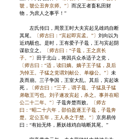
虢，虢公丑奔京师。”〕
而况王者畜私田财
物，为庶人之事乎！”
左氏传曰，周景王时大夫宾起见雄鸡自断
其尾。
〔师古曰：“宾起即宾孟。”〕
刘向以为
近鸡旤也。是时，王有爱子子鼂，王与宾起阴
谋欲立之。
〔师古曰：“子鼂，王之庶长
子。”〕
田于北山，将因兵众杀适子之党，
〔师古曰：“适，读曰嫡。嫡子王子猛，及后
为悼王。子猛之党谓刘献公、单穆公。”〕
未
及而崩。三子争国，王室大乱。其后，宾起诛
死，
〔师古曰：“三子，谓子鼂、子猛及子猛
弟敬王丐也。刘子遂攻宾起，杀之。事并在昭
公二十二年。”〕
子鼂奔楚而败。
〔师古
曰：“昭二十六年，邵伯盈逐王子鼂，子鼂奔
楚。定公五年，王人杀之于楚。”〕
京房易传
曰：“有始无终，厥妖雄鸡自啮断其尾。”