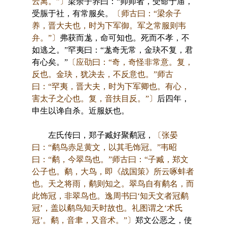
云离。”〕
梁余子养曰：“帅师者，受命于庙，
受脤于社，有常服矣。
〔师古曰：“梁余子
养，晋大夫也，时为下军御。军之常服则韦
弁。”〕
弗获而尨，命可知也。死而不孝，不
如逃之。”罕夷曰：“尨奇无常，金玦不复，君
有心矣。”
〔应劭曰：“奇，奇怪非常意。复，
反也。金玦，犹决去，不反意也。”师古
曰：“罕夷，晋大夫，时为下军卿也。有心，
害太子之心也。复，音扶目反。”〕
后四年，
申生以谗自杀。近服妖也。
左氏传曰，郑子臧好聚鹬冠，
〔张晏
曰：“鹬鸟赤足黄文，以其毛饰冠。”韦昭
曰：“鹬，今翠鸟也。”师古曰：“子臧，郑文
公子也。鹬，大鸟，即《战国策》所云啄蚌者
也。天之将雨，鹬则知之。翠鸟自有鹬名，而
此饰冠，非翠鸟也。逸周书曰‘知天文者冠鹬
冠’，盖以鹬鸟知天时故也。礼图谓之‘术氏
冠’。鹬，音聿，又音术。”〕
郑文公恶之，使