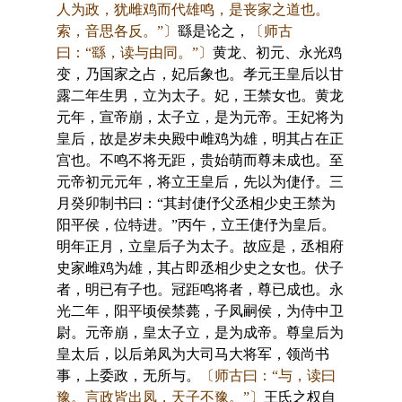
人为政，犹雌鸡而代雄鸣，是丧家之道也。
索，音思各反。”〕
繇是论之，
〔师古
曰：“繇，读与由同。”〕
黄龙、初元、永光鸡
变，乃国家之占，妃后象也。孝元王皇后以甘
露二年生男，立为太子。妃，王禁女也。黄龙
元年，宣帝崩，太子立，是为元帝。王妃将为
皇后，故是岁未央殿中雌鸡为雄，明其占在正
宫也。不鸣不将无距，贵始萌而尊未成也。至
元帝初元元年，将立王皇后，先以为倢伃。三
月癸卯制书曰：“其封倢伃父丞相少史王禁为
阳平侯，位特进。”丙午，立王倢伃为皇后。
明年正月，立皇后子为太子。故应是，丞相府
史家雌鸡为雄，其占即丞相少史之女也。伏子
者，明已有子也。冠距鸣将者，尊已成也。永
光二年，阳平顷侯禁薨，子凤嗣侯，为侍中卫
尉。元帝崩，皇太子立，是为成帝。尊皇后为
皇太后，以后弟凤为大司马大将军，领尚书
事，上委政，无所与。
〔师古曰：“与，读曰
豫。言政皆出凤，天子不豫。”〕
王氏之权自