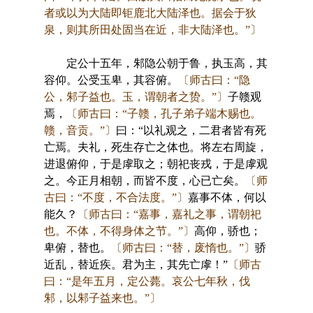
者或以为大陆即钜鹿北大陆泽也。据会于狄
泉，则其所田处固当在近，非大陆泽也。”〕
定公十五年，邾隐公朝于鲁，执玉高，其
容仰。公受玉卑，其容俯。
〔师古曰：“隐
公，邾子益也。玉，谓朝者之贽。”〕
子赣观
焉，
〔师古曰：“子赣，孔子弟子端木赐也。
赣，音贡。”〕
曰：“以礼观之，二君者皆有死
亡焉。夫礼，死生存亡之体也。将左右周旋，
进退俯仰，于是虖取之；朝祀丧戎，于是虖观
之。今正月相朝，而皆不度，心已亡矣。
〔师
古曰：“不度，不合法度。”〕
嘉事不体，何以
能久？
〔师古曰：“嘉事，嘉礼之事，谓朝祀
也。不体，不得身体之节。”〕
高仰，骄也；
卑俯，替也。
〔师古曰：“替，废惰也。”〕
骄
近乱，替近疾。君为主，其先亡虖！”
〔师古
曰：“是年五月，定公薨。哀公七年秋，伐
邾，以邾子益来也。”〕