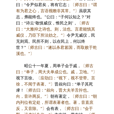
曰：“令尹似君矣，将有它志；
〔师古曰：“谓
有为君之心，言语视瞻非其常。”〕
虽获其
志，弗能终也。”公曰：“子何以知之？”对
曰：“诗云‘敬慎威仪，惟民之则’，
〔师古
曰：“大雅抑之诗也。则，法也。言君能慎其
威仪，乃臣下所法効之。”〕
令尹无威仪，民
无则焉。民所不则，以在民上，何以终
世？”
〔师古曰：“遂以杀君篡国，而取败于乾
溪也。”〕
昭公十一年夏，周单子会于戚，
〔师古
曰：“单子，周大夫单成公也。戚，卫地。”〕
视下言徐。
〔应劭曰：“视下，视不登带。言
徐，不闻于表著。”〕
晋叔向曰：“单子其死
虖！
〔师古曰：“叔向，晋大夫羊舌肸也。
向，音许两反。”〕
朝有著定，
〔师古曰：“朝
内列位有定处，所谓表著者也。著，音直庶
反，又音除。”〕
会有表，
〔师古曰：“会于