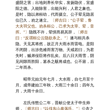
盛阴之害；出地则养长华实，发扬隐伏，宣盛
阳之德。入能除害，出能兴利，人君之象也。
是时，隐以弟桓幼，代而摄立。公子翚见隐居
位已久，劝之遂立。
〔师古曰：“公子翚，鲁
大夫羽父也。劝杀桓公，己求为太宰。翚，音
挥。”〕
隐既不许，翚惧而易其辞，
〔师古
曰：“反谓桓公云隐欲杀之。”〕
遂与桓共杀
隐。天见其将然，故正月大雨水而雷电。是阳
不闭阴，出涉危难而害万物。天戒若曰，为君
失时，贼弟佞臣将作乱矣。后八日大雨雪，阴
见间隙而胜阳，篡杀之旤将成也。公不寤，后
二年而杀。
昭帝元始元年七月，大水雨，自七月至十
月。成帝建始三年秋，大雨三十余日；四年九
月，大雨十余日。
左氏传愍公二年，晋献公使太子申生帅
师，
〔师古曰：“以伐东山皋落氏。”〕
公衣之