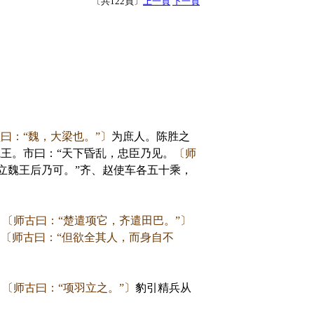
〔共122頁〕
上一頁
下一頁
曰：“魏，大梁也。”〕
为庶人。陈胜之
王。市曰：“天下昏乱，忠臣乃见。
〔师
立魏王后乃可。”齐、赵使车各五十乘，
。
〔师古曰：“楚遣项它，齐遣田巴。”〕
。
〔师古曰：“但欲全其人，而身自不
。
〔师古曰：“项羽立之。”〕
豹引精兵从