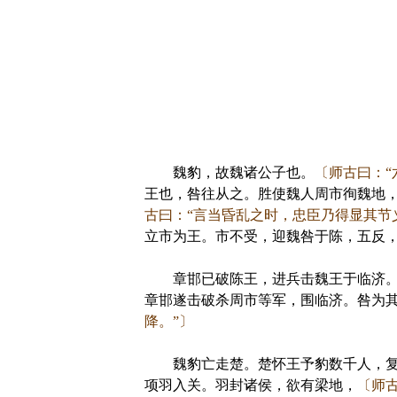
魏豹，故魏诸公子也。
〔师古曰：“
王也，咎往从之。胜使魏人周市徇魏地
古曰：“言当昏乱之时，忠臣乃得显其节义
立市为王。市不受，迎魏咎于陈，五反
章邯已破陈王，进兵击魏王于临济。魏
章邯遂击破杀周市等军，围临济。咎为
降。”〕
魏豹亡走楚。楚怀王予豹数千人，复徇
项羽入关。羽封诸侯，欲有梁地，
〔师古