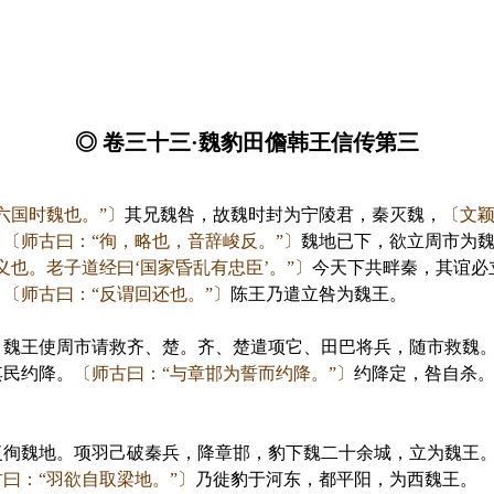
◎ 卷三十三·魏豹田儋韩王信传第三
六国时魏也。”〕
其兄魏咎，故魏时封为宁陵君，秦灭魏，
〔文颖
，
〔师古曰：“徇，略也，音辞峻反。”〕
魏地已下，欲立周市为魏
也。老子道经曰‘国家昏乱有忠臣’。”〕
今天下共畔秦，其谊必
，
〔师古曰：“反谓回还也。”〕
陈王乃遣立咎为魏王。
王使周市请救齐、楚。齐、楚遣项它、田巴将兵，随市救魏
其民约降。
〔师古曰：“与章邯为誓而约降。”〕
约降定，咎自杀
魏地。项羽己破秦兵，降章邯，豹下魏二十余城，立为魏王
曰：“羽欲自取梁地。”〕
乃徙豹于河东，都平阳，为西魏王。