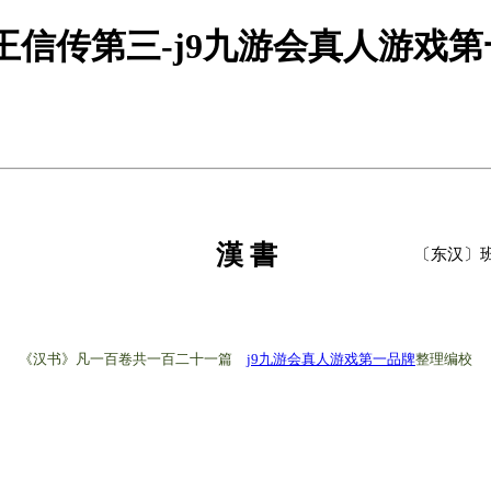
王信传第三-j9九游会真人游戏
漢 書
〔东汉〕班
《汉书》凡一百卷共一百二十一篇
j9九游会真人游戏第一品牌
整理编校