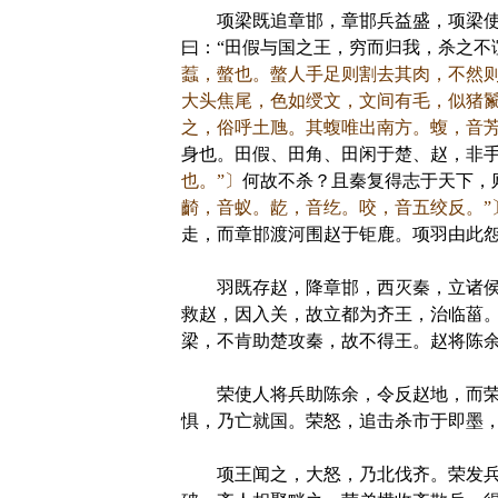
项梁既追章邯，章邯兵益盛，项梁使
曰：“田假与国之王，穷而归我，杀之不
蠚，螫也。螫人手足则割去其肉，不然则
大头焦尾，色如绶文，文间有毛，似猪
之，俗呼土虺。其蝮唯出南方。蝮，音
身也。田假、田角、田闲于楚、赵，非
也。”〕
何故不杀？且秦复得志于天下，
齮，音蚁。龁，音纥。咬，音五绞反。”
走，而章邯渡河围赵于钜鹿。项羽由此
羽既存赵，降章邯，西灭秦，立诸侯
救赵，因入关，故立都为齐王，治临菑
梁，不肯助楚攻秦，故不得王。赵将陈
荣使人将兵助陈余，令反赵地，而荣亦
惧，乃亡就国。荣怒，追击杀市于即墨
项王闻之，大怒，乃北伐齐。荣发兵距