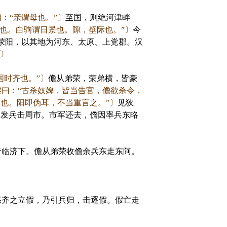
：“亲谓母也。”〕
至国，则绝河津畔
疾也。白驹谓日景也。隙，壁际也。”〕
今
荥阳，以其地为河东、太原、上党郡。汉
”〕
国时齐也。”〕
儋从弟荣，荣弟横，皆豪
虔曰：“古杀奴婢，皆当告官，儋欲杀令，
也。阳即伪耳，不当重言之。”〕
见狄
，发兵击周市。市军还去，儋因率兵东略
临济下。儋从弟荣收儋余兵东走东阿。
齐之立假，乃引兵归，击逐假。假亡走