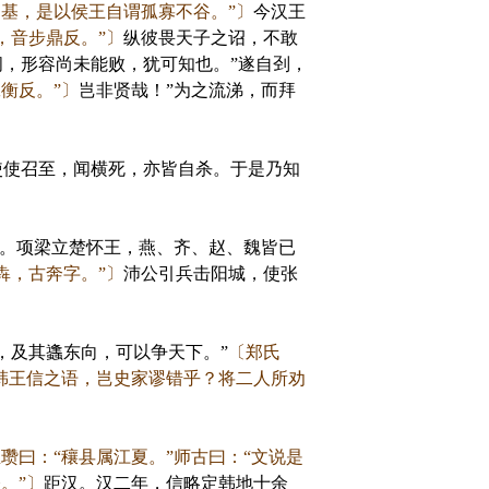
基，是以侯王自谓孤寡不谷。”〕
今汉王
，音步鼎反。”〕
纵彼畏天子之诏，不敢
，形容尚未能败，犹可知也。”遂自刭，
衡反。”〕
岂非贤哉！”为之流涕，而拜
使召至，闻横死，亦皆自杀。于是乃知
。项梁立楚怀王，燕、齐、赵、魏皆已
犇，古奔字。”〕
沛公引兵击阳城，使张
及其蠭东向，可以争天下。”
〔郑氏
韩王信之语，岂史家谬错乎？将二人所劝
。
瓒曰：“穰县属江夏。”师古曰：“文说是
。”〕
距汉。汉二年，信略定韩地十余