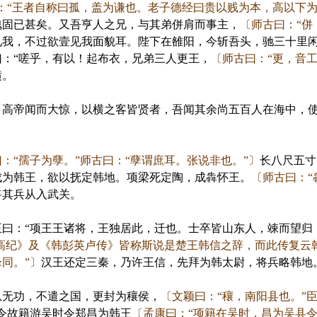
：“王者自称曰孤，盖为谦也。老子德经曰贵以贱为本，高以下为
愧固已甚矣。又吾亨人之兄，与其弟併肩而事主，
〔师古曰：“併
见我，不过欲壹见我面貌耳。陛下在雒阳，今斩吾头，驰三十里闲
：“嗟乎，有以！起布衣，兄弟三人更王，
〔师古曰：“更，音工
横。
帝闻而大惊，以横之客皆贤者，吾闻其余尚五百人在海中，使
：“孺子为孽。”师古曰：“孽谓庶耳。张说非也。”〕
长八尺五寸
成为韩王，欲以抚定韩地。项梁死定陶，成犇怀王。
〔师古曰：“
将其兵从入武关。
：“项王王诸将，王独居此，迁也。士卒皆山东人，竦而望归，
《高纪》及《韩彭英卢传》皆称斯说是楚王韩信之辞，而此传复云
同。”〕
汉王还定三秦，乃许王信，先拜为韩太尉，将兵略韩地
无功，不遣之国，更封为穰侯，
〔文颖曰：“穰，南阳县也。”臣
令故籍游吴时令郑昌为韩王
〔孟康曰：“项籍在吴时，昌为吴县令