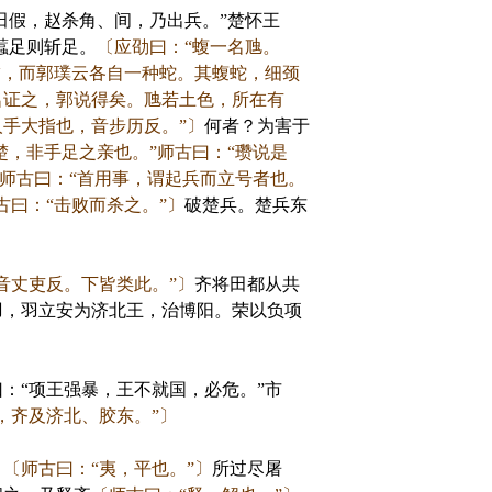
田假，赵杀角、间，乃出兵。”楚怀王
蠚足则斩足。
〔应劭曰：“蝮一名虺。
擘，而郭璞云各自一种蛇。其蝮蛇，细颈
名证之，郭说得矣。虺若土色，所在有
手大指也，音步历反。”〕
何者？为害于
楚，非手足之亲也。”师古曰：“瓒说是
”师古曰：“首用事，谓起兵而立号者也。
古曰：“击败而杀之。”〕
破楚兵。楚兵东
音丈吏反。下皆类此。”〕
齐将田都从共
羽，羽立安为济北王，治博阳。荣以负项
“项王强暴，王不就国，必危。”市
，齐及济北、胶东。”〕
，
〔师古曰：“夷，平也。”〕
所过尽屠