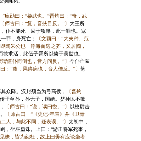
说误陈豨。
。”应劭曰：“柴武也。”晋灼曰：“奇，武
〔师古曰：“复，音扶目反。”〕
大王所
事，仆不能死，囚于项籍，此一罪也。寇
无一罪，身死亡；
〔文颖曰：“大夫种、范
蠡即陶朱公也，浮海而逃之齐，又居陶，
而欲求活，此伍子胥所以偾于吴世也。
偾谓僵仆而倒也，音方问反。”〕
今仆亡匿
曰：“痿，风痹病也，音人佳反。”〕
势
其众降。汉封颓当为弓高侯，
〔晋灼
传子至孙，孙无子，国绝。婴孙以不敬
，
〔师古曰：“说，读曰悦。”〕
以校尉击
侯。
〔师古曰：“《史记·年表》并《卫青
二人，与此不同，疑表误。”〕
太初中，
兴嗣，坐巫蛊诛。上曰：“游击将军死事，
蛊见诛，皆为怨枉，故上曰毋有应论坐者