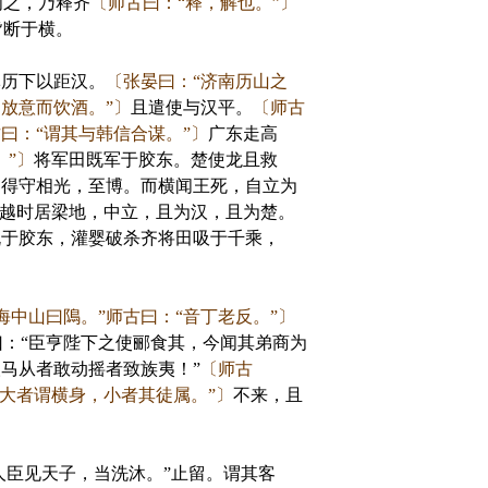
闻之，乃释齐
〔师古曰：“释，解也。”〕
皆断于横。
军历下以距汉。
〔张晏曰：“济南历山之
放意而饮酒。”〕
且遣使与汉平。
〔师古
曰：“谓其与韩信合谋。”〕
广东走高
。”〕
将军田既军于胶东。楚使龙且救
追得守相光，至博。而横闻王死，自立为
越时居梁地，中立，且为汉，且为楚。
既于胶东，灌婴破杀齐将田吸于千乘，
海中山曰隝。”师古曰：“音丁老反。”〕
：“臣亨陛下之使郦食其，今闻其弟商为
马从者敢动摇者致族夷！”
〔师古
“大者谓横身，小者其徒属。”〕
不来，且
人臣见天子，当洗沐。”止留。谓其客