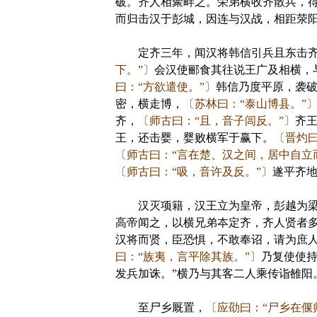
破。齐人相聚畔之。荣弟横收齐散兵，
而归击汉于彭城，因连与汉战，相距荥
定齐三年，闻汉将韩信引兵且东击齐
下。”〕
会汉使郦食其往说王广及相横，
曰：“方欲遣使。”〕
韩信乃度平原，袭
密，横走博，
〔苏林曰：“泰山博县。”
齐，
〔师古曰：“且，音子闾反。”〕
齐
王，还击婴，婴败横军于赢下。
〔晋灼曰
〔师古曰：“言在楚、汉之间，居中自立
〔师古曰：“吸，音许及反。”〕
遂平齐
汉灭项籍，汉王立为皇帝，彭越为梁
高帝闻之，以横兄弟夲定齐，齐人贤者
汉将而贤，臣恐惧，不敢奉诏，请为庶人
曰：“族夷，言平除其族。”〕
乃复使使持
发兵加诛。”横乃与其客二人乘传诣雒阳
至尸乡厩置，
〔应劭曰：“尸乡在偃