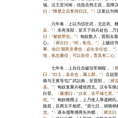
城。汉王至河南，信急击韩王昌，昌降
曰：“降楚之后复得归汉。”〕
汉复以为
六年春，上以为信壮武，北近巩、
反。”〕
东有淮阳，皆天下劲兵处也，乃
曰：“被犹带也。”〕
匈奴数入，晋阳去塞
心。
〔师古曰：“间，私也。”〕
上赐信书
事。传曰‘期死非勇也，必生非任也’。”
地，执忠履信，可以安存，责其有二心。
七年冬，上自往击破信军铜鞮，
〔
曰：“白土，县名也，属上郡。”〕
立赵
骑与王黄等屯广武以南，至晋阳，
〔师古
县。”〕
匈奴复聚兵楼烦西北。汉令车骑
白登。
〔服虔曰：“台名，去平城七里。
也。”〕
匈奴骑围上，上乃使人厚遗阏氏
能居，且两主不相戹。”居七日，胡骑稍
也。”〕
请令彊弩傅两矢外郷，
〔师古曰