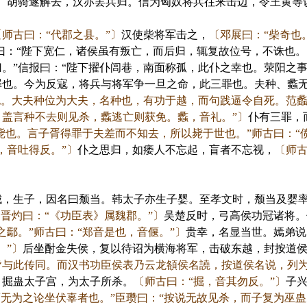
至。胡骑遂解去，汉亦罢兵归。信为匈奴将兵往来击边，令王黄等
〔师古曰：“代郡之县。”〕
汉使柴将军击之，
〔邓展曰：“柴奇也
曰：“陛下宽仁，诸侯虽有叛亡，而后归，辄复故位号，不诛也。
。”信报曰：“陛下擢仆闾巷，南面称孤，此仆之幸也。荥阳之
罪也。今为反寇，将兵与将军争一旦之命，此三罪也。夫种、蠡
也。大夫种位为大夫，名种也，有功于越，而句践逼令自死。范
盖言种不去则见杀，蠡逃亡则获免。蠡，音礼。”〕
仆有三罪，
犹毙也。言子胥得罪于夫差而不知去，所以毙于世也。”师古曰：“
，音吐得反。”〕
仆之思归，如痿人不忘起，盲者不忘视，
〔师古
生子，因名曰颓当。韩太子亦生子婴。至孝文时，颓当及婴率
晋灼曰：“《功臣表》属魏郡。”〕
吴楚反时，弓高侯功冠诸将。
之鄢。”师古曰：“郑音是也，音偃。”〕
贵幸，名显当世。嫣弟说
。”〕
后坐酎金失侯，复以待诏为横海将军，击破东越，封按道
皆与此传同。而汉书功臣侯表乃云龙頟侯名譊，按道侯名说，列为
，掘蛊太子宫，为太子所杀。
〔师古曰：“掘，音其勿反。”〕
子
而无为之论坐伏辜者也。”臣瓒曰：“按说无故见杀，而子复为巫