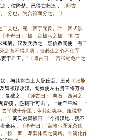
拔之，信降楚。已得亡归汉，
〔师古
剖，分也。为合符而分之。”〕
之二县也。宛，音于元反。叶，音式涉
，
〔李奇曰：“被，音被马之被。”师古
求和解。汉发兵救之，疑信数间使，有二
必死之意不得为勇，赍必生之心不任军
责于君王。”
〔师古曰：“言虽处危亡之
匈奴，与其将白土人曼丘臣、王黄
〔张晏
及冒顿谋攻汉。匈奴使左右贤王将万余
石，复破之。
〔师古曰：“离石，西河之
冒顿，还报曰“可击”。上遂至平城，上
上，去平城十余里，今其处犹存。服说非
。”〕
阏氏说冒顿曰：“今得汉地，犹不
胡者全兵，
〔李奇曰：“言唯弓矛无杂仗
。”按：郷，即繁体嚮之简略。今简化作