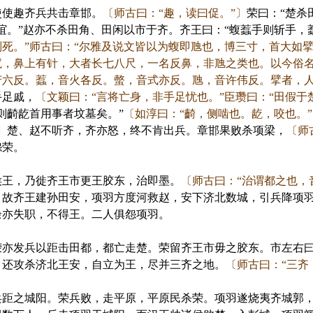
使趣齐兵共击章邯。
〔师古曰：“趣，读曰促。”〕
荣曰：“楚杀
谊。”赵亦不杀田角、田闲以市于齐。齐王曰：“蝮蠚手则斩手，
死。”师古曰：“尔雅及说文皆以为蝮即虺也，博三寸，首大如
鬣，鼻上有针，大者长七八尺，一名反鼻，非虺之类也。以今俗
芳六反。蠚，音火各反。螫，音式亦反。虺，音许伟反。擘者，人
手足戚，
〔文颖曰：“言将亡身，非手足忧也。”臣瓒曰：“田假于
则齮龁首用事者坟墓矣。”
〔如淳曰：“齮，侧啮也。龁，咬也。
〕
楚、赵不听齐，齐亦怒，终不肯出兵。章邯果败杀项梁，
〔师
怨荣。
王，乃徙齐王市更王胶东，治即墨。
〔师古曰：“治谓都之也，
。故齐王建孙田安，项羽方度河救赵，安下济北数城，引兵降项
余亦失职，不得王。二人俱怨项羽。
发兵以距击田都，都亡走楚。荣留齐王市毋之胶东。市左右曰：
，还攻杀济北王安，自立为王，尽并三齐之地。
〔师古曰：“三齐
之城阳。荣兵败，走平原，平原民杀荣。项羽遂烧夷齐城郭