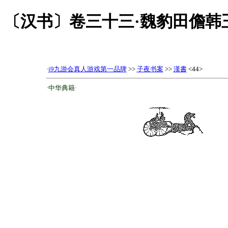
〔汉书〕卷三十三·魏豹田儋韩
·
j9九游会真人游戏第一品牌
>>
子夜书案
>>
漢書
<44>
·中华典籍·