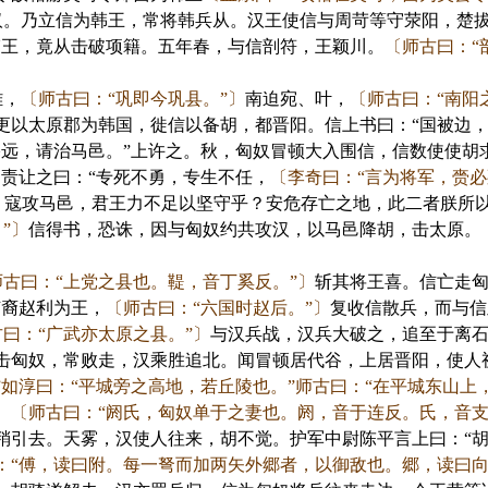
汉。乃立信为韩王，常将韩兵从。汉王使信与周苛等守荥阳，楚
韩王，竟从击破项籍。五年春，与信剖符，王颖川。
〔师古曰：“
雒，
〔师古曰：“巩即今巩县。”〕
南迫宛、叶，
〔师古曰：“南阳
更以太原郡为韩国，徙信以备胡，都晋阳。信上书曰：“国被边
远，请治马邑。”上许之。秋，匈奴冒顿大入围信，信数使使胡
责让之曰：“专死不勇，专生不任，
〔李奇曰：“言为将军，赍
〕
寇攻马邑，君王力不足以坚守乎？安危存亡之地，此二者朕所以
”〕
信得书，恐诛，因与匈奴约共攻汉，以马邑降胡，击太原。
师古曰：“上党之县也。鞮，音丁奚反。”〕
斩其将王喜。信亡走
苗裔赵利为王，
〔师古曰：“六国时赵后。”〕
复收信散兵，而与信
曰：“广武亦太原之县。”〕
与汉兵战，汉兵大破之，追至于离
击匈奴，常败走，汉乘胜追北。闻冒顿居代谷，上居晋阳，使人视
”如淳曰：“平城旁之高地，若丘陵也。”师古曰：“在平城东山
。
〔师古曰：“阏氏，匈奴单于之妻也。阏，音于连反。氏，音支
稍引去。天雾，汉使人往来，胡不觉。护军中尉陈平言上曰：“
：“傅，读曰附。每一弩而加两矢外郷者，以御敌也。郷，读曰向