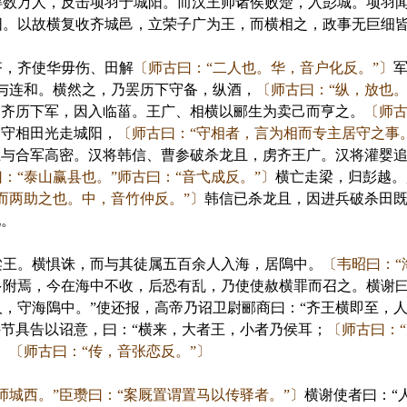
得数万人，反击项羽于城阳。而汉王帅诸侯败楚，入彭城。项羽
阳。以故横复收齐城邑，立荣子广为王，而横相之，政事无巨细
，齐使华毋伤、田解
〔师古曰：“二人也。华，音户化反。”〕
与连和。横然之，乃罢历下守备，纵酒，
〔师古曰：“纵，放也。
破齐历下军，因入临菑。王广、相横以郦生为卖己而亨之。
〔师古
〕
守相田光走城阳，
〔师古曰：“守相者，言为相而专主居守之事
王与合军高密。汉将韩信、曹参破杀龙且，虏齐王广。汉将灌婴
：“泰山赢县也。”师古曰：“音弋成反。”〕
横亡走梁，归彭越。
而两助之也。中，音竹仲反。”〕
韩信已杀龙且，因进兵破杀田
地。
王。横惧诛，而与其徒属五百余人入海，居隝中。
〔韦昭曰：“
多附焉，今在海中不收，后恐有乱，乃使使赦横罪而召之。横谢曰
，守海隝中。”使还报，高帝乃诏卫尉郦商曰：“齐王横即至，人
节具告以诏意，曰：“横来，大者王，小者乃侯耳；
〔师古曰：
。
〔师古曰：“传，音张恋反。”〕
师城西。”臣瓒曰：“案厩置谓置马以传驿者。”〕
横谢使者曰：“