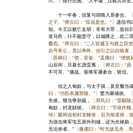
向。〕
徐行出围。”入平城，汉救兵亦
十一年春，信复与胡骑入居参合。
之子。”师古曰：“应说是也。”〕
遗信书
知。今王以败亡走胡，非有大罪，急自归
攻马邑，仆不能坚守，以城降之，此二
蠡也。”师古曰：“二人皆越王句践之臣
自号朱公，竟以寿终。信引之以自喻者，
〔苏林曰：“偾，音奋。”孟康曰：“偾
山谷间，旦暮乞貣蛮夷，
〔师古曰：“貣
不可耳。”遂战。柴将军屠参合，斩信。
信之入匈奴，与太子俱，及至颓当城，
曰：“功臣表属营陵。”〕
婴为襄城侯。
〔
失侯。穨当孽孙嫣，
〔郑氏曰：“音鄢陵
匈奴，封龙頟侯。
〔师古曰：“字或作雒
传》载韩说初封龙雒侯，后为按道侯，
为游击将军屯五原外列城，还为光禄勋
无论坐者。”
〔服虔曰：“时无故见杀，