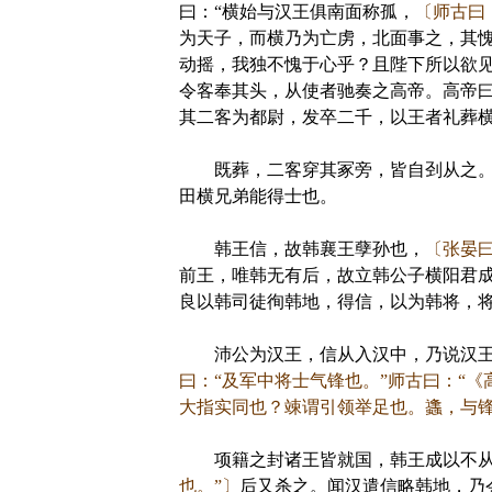
曰：“横始与汉王俱南面称孤，
〔师古曰
为天子，而横乃为亡虏，北面事之，其
动摇，我独不愧于心乎？且陛下所以欲
令客奉其头，从使者驰奏之高帝。高帝曰
其二客为都尉，发卒二千，以王者礼葬
既葬，二客穿其冢旁，皆自刭从之。高
田横兄弟能得士也。
韩王信，故韩襄王孽孙也，
〔张晏曰
前王，唯韩无有后，故立韩公子横阳君
良以韩司徒徇韩地，得信，以为韩将，
沛公为汉王，信从入汉中，乃说汉王曰
曰：“及军中将士气锋也。”师古曰：“
大指实同也？竦谓引领举足也。蠭，与锋
项籍之封诸王皆就国，韩王成以不从
也。”〕
后又杀之。闻汉遣信略韩地，乃