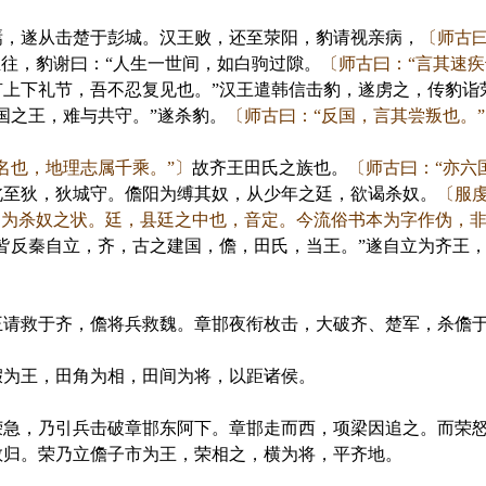
，遂从击楚于彭城。汉王败，还至荥阳，豹请视亲病，
〔师古曰
生往，豹谢曰：“人生一世间，如白驹过隙。
〔师古曰：“言其速
有上下礼节，吾不忍复见也。”汉王遣韩信击豹，遂虏之，传豹诣
国之王，难与共守。”遂杀豹。
〔师古曰：“反国，言其尝叛也。
名也，地理志属千乘。”〕
故齐王田氏之族也。
〔师古曰：“亦六
北至狄，狄城守。儋阳为缚其奴，从少年之廷，欲谒杀奴。
〔服
，为杀奴之状。廷，县廷之中也，音定。今流俗书本为字作伪，非
皆反秦自立，齐，古之建国，儋，田氏，当王。”遂自立为齐王
救于齐，儋将兵救魏。章邯夜衔枚击，大破齐、楚军，杀儋于
为王，田角为相，田间为将，以距诸侯。
，乃引兵击破章邯东阿下。章邯走而西，项梁因追之。而荣怒
敢归。荣乃立儋子市为王，荣相之，横为将，平齐地。