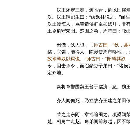
汉王还定三秦，渡临晋，豹以国属焉
汉。汉王谓郦生曰：“缓颊往说之。”郦
汉王嫚侮人，骂詈诸侯群臣如奴耳，非
王令豹守荥阳。楚围之急，周苛曰：“反
田儋，狄人也，
〔师古曰：“狄，县
桀，宗彊，能得人。陈涉使周市略地，
故诈缚奴以谒也。”师古曰：“阳缚其奴
令，因击杀令，而召豪吏子弟曰：“诸侯
定齐地。
秦将章邯围魏王咎于临济，急。魏王请
齐人闻儋死，乃立故齐王建之弟田假
荣之走东阿，章邯追围之。项梁闻荣急
楚。相角亡走赵。角弟间前救赵，因不