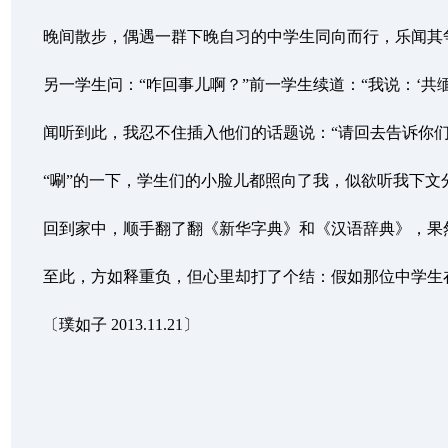
晚间散步，偶遇一群下晚自习的中学生同向而行，乐闻其争吵
另一学生问：“咋回事儿啊？”前一学生续道：“我说：‘共缅’
闻听到此，我忍不住插入他们的话题说：“请回去告诉你们这
“唰”的一下，学生们的小脸儿都照向了我，似欲听我下文分解
回到家中，顺手翻了翻《新华字典》和《汉语辞典》，果然“缅
至此，方如释重负，但心里却打了个结：假如那位中学生在高
〔璞如子 2013.11.21〕