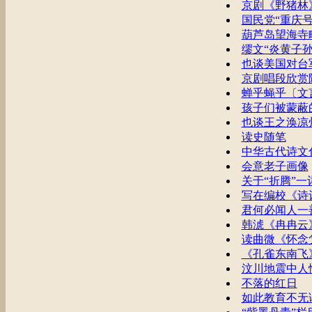
京剧《野猪林
国民党“重庆
葫芦岛望海寺
缪文“炎黄子孙
也谈美国对台
京剧唱段欣赏随
蝉乎蝇乎〔文
孩子们被蒙蔽
也谈王之涣凉
读史随笔
中华古代诗文
会意老子画像
关于“折腾”一
写在编校《诗
君何必闻人一
韩淲《冉冉云
读曲微《怀念
《孔雀东南飞
汶川地震中人
不落的红日
如此教育不无