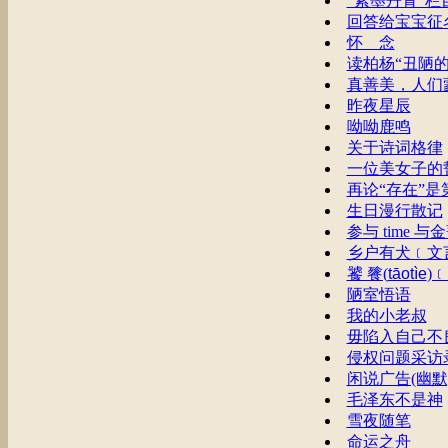
“紫墨丹青”栏
回答给宝宝征
怀 念
读柏杨“丑陋的
真善美，人们
昨夜星辰
呦呦鹿鸣
关于诗词格律
一位美女子的
再论“存在”是
生日漫行散记
参与 time 
乡户有犬﹝文
饕 餮(
tāotìe
)
陋室悟语
我的小老叔
毋陷入自己不
侵权问题采访录
闲说广告(幽默
毛泽东不是神
雪夜随笔
命运之舟