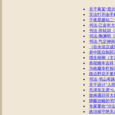
关于蒋某“君
无法打开由手
子夜星建站二
书法·己亥年
书法·苏轼词
书法·陶渊明
书法·气定神闲
《谷永说汉成
老中医自制药
儒生植柳（文
恭祝猴年吉祥
为收藏专栏按
路边野花不要
书法·书山有
关于设计“人民
毛泽东主席“6.
致南通邱芬大
牌匾挂幅的书
专家要给“沙
政治操守绝无