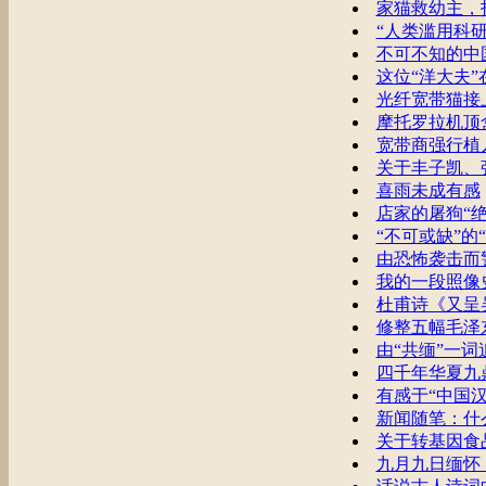
家猫救幼主，
“人类滥用科
不可不知的中
这位“洋大夫
光纤宽带猫接
摩托罗拉机顶
宽带商强行植
关于丰子凯、
喜雨未成有感
店家的屠狗“绝
“不可或缺”的
由恐怖袭击而
我的一段照像
杜甫诗《又呈
修整五幅毛泽
由“共缅”一词
四千年华夏九
有感于“中国
新闻随笔：什
关于转基因食
九月九日缅怀