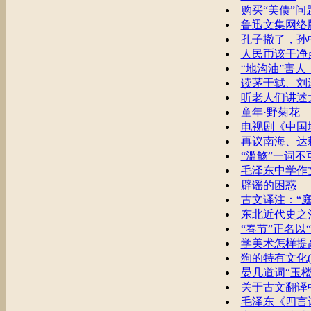
购买“美债”
鲁迅文集网络
孔子撤了，孙
人民币该干净
“地沟油”害
读茅于轼、刘
听老人们讲述
童年·野菊花
电视剧《中国
再议南海、达
“滥觞”一词不
毛泽东中学作
辟谣的困惑
古文译注：“庭
东北近代史之
“春节”正名以
学美术怎样提
狗的特有文化(
晏几道词“玉楼
关于古文翻译
毛泽东《四言