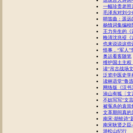
话说古人诗词中
一幅珍贵老照
毛泽东对刘少
哨笛曲：遥远
杨慎词集编校
王力先生的《
晚清沈兆褆《
也来说说这些
怪事，“军人”
奥运看客随笔
维护国土主权
读“吊古战场文
泛览中医史学
读林语堂“鲁迅
网络版《汉书
涂山有狐〔文
不妨写写“文言
被冤杀的袁崇
文革期间真的
南宋·胡铨诗“
南宋耿贤之臣
游松山纪行