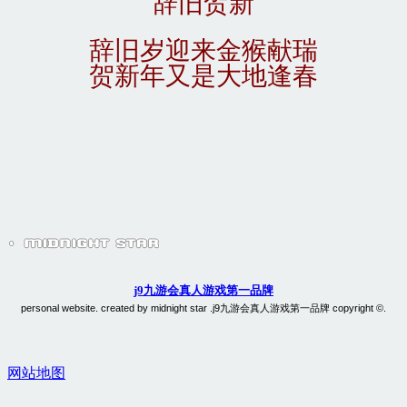
辞旧贺新
辞旧岁迎来金猴献瑞
贺新年又是大地逢春
j9九游会真人游戏第一品牌
personal website. created by midnight star .j9九游会真人游戏第一品牌 copyright ©.
网站地图