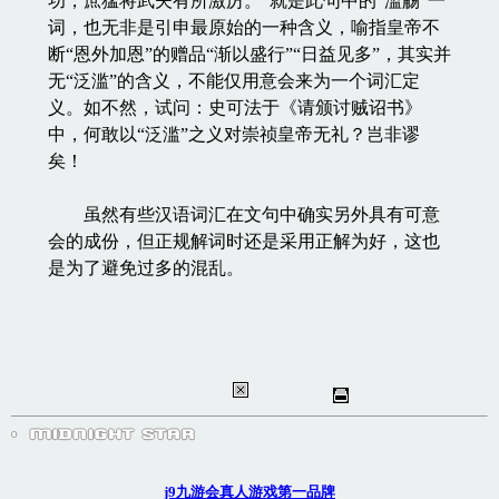
功，庶猛将武夫有所激厉。”就是此句中的“滥觞”一
词，也无非是引申最原始的一种含义，喻指皇帝不
断“恩外加恩”的赠品“渐以盛行”“日益见多”，其实并
无“泛滥”的含义，不能仅用意会来为一个词汇定
义。如不然，试问：史可法于《请颁讨贼诏书》
中，何敢以“泛滥”之义对崇祯皇帝无礼？岂非谬
矣！
虽然有些汉语词汇在文句中确实另外具有可意
会的成份，但正规解词时还是采用正解为好，这也
是为了避免过多的混乱。
j9九游会真人游戏第一品牌