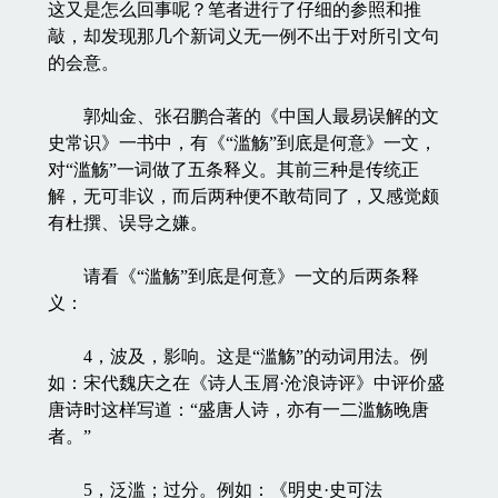
这又是怎么回事呢？笔者进行了仔细的参照和推
敲，却发现那几个新词义无一例不出于对所引文句
的会意。
郭灿金、张召鹏合著的《中国人最易误解的文
史常识》一书中，有《“滥觞”到底是何意》一文，
对“滥觞”一词做了五条释义。其前三种是传统正
解，无可非议，而后两种便不敢苟同了，又感觉颇
有杜撰、误导之嫌。
请看《“滥觞”到底是何意》一文的后两条释
义：
4，波及，影响。这是“滥觞”的动词用法。例
如：宋代魏庆之在《诗人玉屑·沧浪诗评》中评价盛
唐诗时这样写道：“盛唐人诗，亦有一二滥觞晚唐
者。”
5，泛滥；过分。例如：《明史·史可法