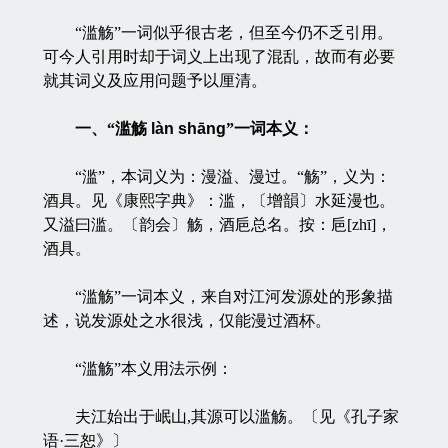
“滥觞”一词似乎很古老，但至今仍不乏引用。
可今人引用时却于词义上出现了混乱，故而有必要
就其词义及应用问题予以厘清。
一、“滥觞
làn shāng
”一词本义：
“滥”，本词义为：漫溢、漫过。“觞”，义为：
酒具。见《康熙字典》：滥，〔增韻〕水延漫也。
又溢曰滥。〔韵会〕觞，酒巵总名。按：巵[zhī]，
酒具。
“滥觞”一词本义，来自对江河发源处的形象描
述，说发源处之水很浅，仅能漫过酒杯。
“滥觞”本义用法示例：
夫江始出于岷山,其源可以滥觞。〔见《孔子家
语·三恕》〕