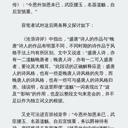
传》：“今恩外加恩未已，武臣腰玉，名器滥觞，自
后宜慎重。”
容笔者试对这后两条释义探讨如下：
《沧浪诗评》中指出，“盛唐”诗人的作品与“晚
唐”诗人的作品有明显不同，不同时期的诗作品于风
格手法上均有所区别。文中又说道：“盛唐人诗，亦
有一二滥觞晚唐者；晚唐人诗，亦有一二可入盛唐
者，要论其大概耳。”此段话的正确解释应是：盛唐
人的诗风格，也有一些是晚唐人诗风格的先导，而
晚唐人的诗风格，也有一些可与盛唐人的诗风格归
类。须说明，在这里即便“滥觞”一词表现出了“波
及”“影响”的作用，也是以整段文句来意会的，并不
足以作为独立词义的根据。
又史可法进言崇祯皇帝：“今恩外加恩未已，武
臣腰玉、名器滥觞。自后宜慎重，务以爵禄待有