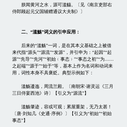
朕闻黄河之水，源可滥觴。〔见《南京吏部右
侍郎顾起元父国辅赠通议大夫制》〕
二、“滥觞”词义的引申应用：
后来的“滥觞”一词，是在其本义基础之上被借
来代指“源头”“源流”“发源”，并引申为：“起因”“起
源”“先导”“先河”“初始﹙事态﹚”“事态之初”“为……
之起端”“源于”“始于”等，基本上作为名词和动词来
用，词性本身不具褒贬。典型示例如下：
滥觞逶迤，周流兰殿。〔南朝宋·谢灵运《三月
三日侍宴西池》诗〕【引义为“源流”】
滥觞肇迹，容或可观；累屋重架，无乃太甚！
〔唐·刘知几《史通·序例》〕【引义为“初始”“初始
事态”】