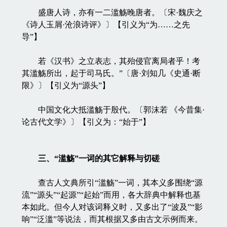
盛唐人诗，亦有一二滥觞晚唐者。〔宋·魏庆之
《诗人玉屑·沧浪诗评》〕【引义为“为……之先
导”】
若《汉书》之立表志，其殆侵官离局者乎！考
其滥觞所出，起于司马氏。”〔唐·刘知几《史通·断
限》〕【引义为“源头”】
中国文化大抵滥觞于殷代。〔郭沫若 《今昔集·
论古代文学》〕【引义为：“始于”】
三、“滥觞”一词的其它解释与切磋
查古人文典所引“滥觞”一词，其本义多围绕“源
流”“源头”“起源”“起始”而用，各大辞典中解释也基
本如此。但今人对该词释义时，又多出了“波及”“影
响”“泛滥”等说法，而其根据又多由古文示例而来。