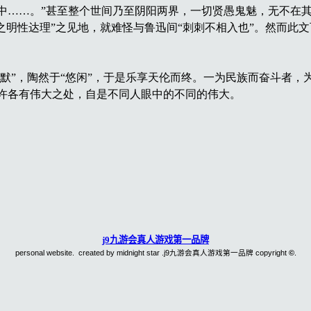
中……。”甚至整个世间乃至阴阳两界，一切贤愚鬼魅，无不在其
之明性达理”之见地，就难怪与鲁迅间“刺刺不相入也”。然而此
默”，陶然于“悠闲”，于是乐享天伦而终。一为民族而奋斗者，
许各有伟大之处，自是不同人眼中的不同的伟大。
j9九游会真人游戏第一品牌
personal website. created by midnight star .j9九游会真人游戏第一品牌 copyright
©
.