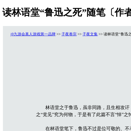
读林语堂“鲁迅之死”随笔〔作者
j9九游会真人游戏第一品牌
>>
子夜卷宗
>>
子夜文集
>> 读林语堂“鲁迅
林语堂之于鲁迅，虽非同路，且生相攻讦，
之“党见”究为何物，于是有了此篇不言“悼”
在林语堂笔下，鲁迅不过是位可敬的、不斗而