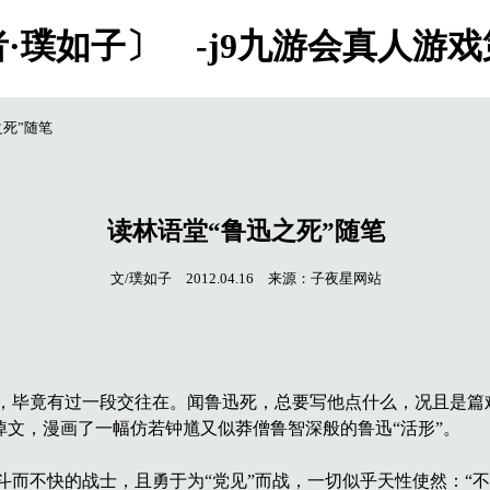
·璞如子〕 -j9九游会真人游
之死”随笔
读林语堂“鲁迅之死”随笔
文/璞如子 2012.04.16 来源：子夜星网站
毕竟有过一段交往在。闻鲁迅死，总要写他点什么，况且是篇
之悼文，漫画了一幅仿若钟馗又似莽僧鲁智深般的鲁迅“活形”。
不快的战士，且勇于为“党见”而战，一切似乎天性使然：“不