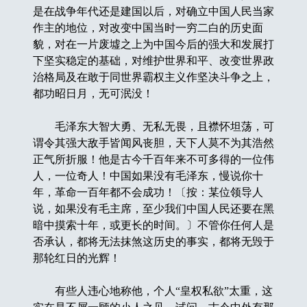
是在战争年代还是建国以后，对确立中国人民当家
作主的地位，对改变中国当时一穷二白的历史面
貌，对在一片废墟之上为中国今后的强大和发展打
下坚实稳定的基础，对维护世界和平、改变世界政
治格局及在敢于同世界霸权主义作坚决斗争之上，
都功昭日月，无可泯没！
毛泽东大智大勇、无私无畏，且襟怀坦荡，可
谓令其强大敌手皆闻风丧胆，天下人莫不为其浩然
正气所折服！他是古今千百年来不可多得的一位伟
人，一位奇人！中国如果没有毛泽东，慢说你十
年，革命一百年都不会成功！〔按：某位领导人
说，如果没有毛主席，至少我们中国人民还要在黑
暗中摸索十年，或更长的时间。〕不管你任何人是
否承认，都将无法抹煞这历史的事实，都将无毁于
那轮红日的光辉！
有些人违心地称他，个人“皇权私欲”太重，这