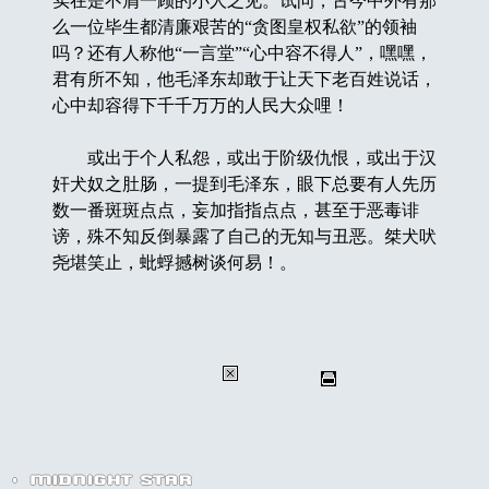
实在是不屑一顾的小人之见。试问，古今中外有那
么一位毕生都清廉艰苦的“贪图皇权私欲”的领袖
吗？还有人称他“一言堂”“心中容不得人”，嘿嘿，
君有所不知，他毛泽东却敢于让天下老百姓说话，
心中却容得下千千万万的人民大众哩！
或出于个人私怨，或出于阶级仇恨，或出于汉
奸犬奴之肚肠，一提到毛泽东，眼下总要有人先历
数一番斑斑点点，妄加指指点点，甚至于恶毒诽
谤，殊不知反倒暴露了自己的无知与丑恶。桀犬吠
尧堪笑止，蚍蜉撼树谈何易！。