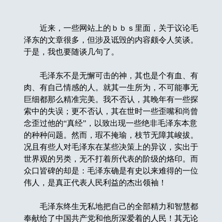
近来，一些网站上的ｂｂｓ里面，关于议论毛
泽东的文章很多，但涉及诋毁的内容颇令人笑谈。
于是，我也要随谈几句了。
毛泽东不是无懈可击的神，其也是个有血、有
肉、有自己情感的人。就其一生所为，不可能事无
巨细都那么精准完美。我不否认，其晚年有一些探
索中的失误；更不否认，其在世时一些歪嘴和尚曾
念歪过他的“真经”，以致出现一些绝非毛泽东本意
的种种问题。然而，瑕不掩瑜，枝节无障其峻拔。
况且有些人对毛泽东在某些决策上的异议，实出于
世界观的另类，无不打着所代表的阶级的烙印。而
众口皆碑的却是：毛泽东确是有史以来难得的一位
伟人，是真正代表人民利益的杰出领袖！
毛泽东终生无私地把自己的全部精力和智慧都
奉献给了中国共产党和他所深爱着的人民！其无论