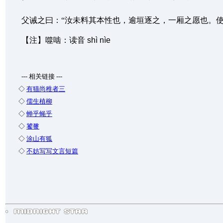
父诫之曰：“汝未料其本性也，逾垣逐之，一厢之愿也。使
【注】噬啮：读音
shì nìe
--- 相关链接 ---
◇
有猫尚稚者三
◇
儒生植柳
◇
蝉乎蝇乎
◇
饕餮
◇
涂山有狐
◇
不妨写写文言短篇