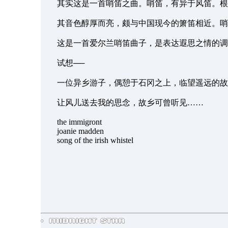
其实这是一首哨笛之曲。哨笛，有异于风笛。根据
其音色醇厚而亮，颇与中国现今的箫笛相近。哨笛在爱尔兰
这是一首爱尔兰哨笛曲子，是表达遐思之情的调子
试想──
一位异乡游子，偶憩于石冈之上，临望遥远的故乡
让风儿送去我的思念，故乡可曾听见……
the immigront
joanie madden
song of the irish whistel