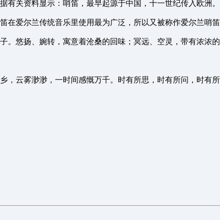
有关资料显示：哨笛，最早起源于中国，十一世纪传入欧洲。
传统音乐里使用最为广泛，所以又被称作爱尔兰哨笛 irish wh
。悠扬、婉转，寓意着沧桑的回味；冥远、空灵，带有浓浓的
，云雾渺渺，一时间感慨万千。时有所思，时有所问，时有所