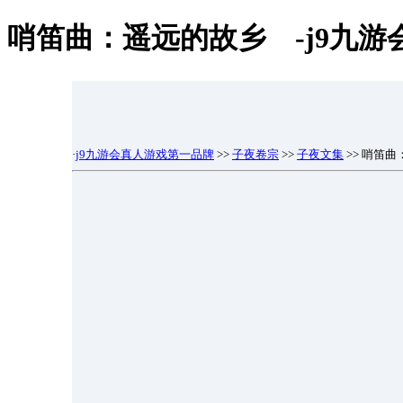
哨笛曲：遥远的故乡 -j9九
·
j9九游会真人游戏第一品牌
>>
子夜卷宗
>>
子夜文集
>> 哨笛