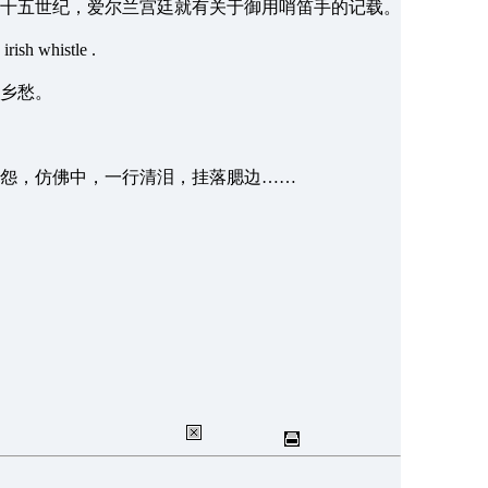
十五世纪，爱尔兰宫廷就有关于御用哨笛手的记载。
istle .
乡愁。
怨，仿佛中，一行清泪，挂落腮边……