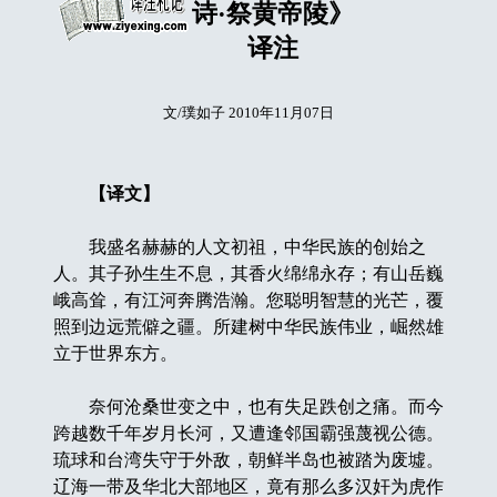
诗·祭黄帝陵》
译注
文/璞如子 2010年11月07日
【译文】
我盛名赫赫的人文初祖，中华民族的创始之
人。其子孙生生不息，其香火绵绵永存；有山岳巍
峨高耸，有江河奔腾浩瀚。您聪明智慧的光芒，覆
照到边远荒僻之疆。所建树中华民族伟业，崛然雄
立于世界东方。
奈何沧桑世变之中，也有失足跌创之痛。而今
跨越数千年岁月长河，又遭逢邻国霸强蔑视公德。
琉球和台湾失守于外敌，朝鲜半岛也被踏为废墟。
辽海一带及华北大部地区，竟有那么多汉奸为虎作