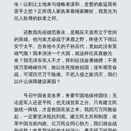
伥！以割让土地来与侵略者谋和，贪婪的敌寇焉有
罢手之想？正所谓人家执掌着绳索鞭杖，我竟沦为
任人欺辱的奴隶之邦。
还数我先祖德范垂永，是顺应天道而立于世间
的英雄。他与蚩尤奋战于涿鹿之野，终使天下得以
安宁太平。岂有他今天的子孙后代，竟如此没有英
雄气慨！我本泱泱一个大国，就这样任其衰败沦
丧？我毛泽东等人不才，挥剑征伐奋勇驰骋；不畏
惧万里崎岖坎坷，敢以生死报效祖国；连年艰苦奋
战，可谓历尽万千险难。不把入侵之敌消灭，我们
以什么保障建设家园？
号召中国各党各界，务要牢固地保持团结；无
论是军人还是平民，也无须贫富之分。只有建立民
族统一阵线，才是救国良策之本。我四万万同胞奋
起，一定要坚决抵抗到底。建立民主共和制度，改
革中国当前内政。亿万民众同心协力，我们就会战
则必胜！收复我沦陷的大好河山，勇于捍卫祖国的