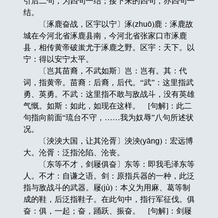
引后二句，为四句一结；接下来的四句，亦四句一
结。
〔涿鹿奋战，区宇以宁〕涿(
zhuō
)鹿：涿鹿故
城在今河北省涿鹿县南，今河北省张家口市涿鹿
县，相传黄帝破蚩尤于涿鹿之野。区宇：天下。以
宁：得以安宁太平。
〔岂其苗裔，不武如斯〕岂：岂有。其：代
词，指黄帝。苗裔：后裔，后代。“武”：这里指武
勇、英勇。不武：这里指不敢与敌战斗，没有英雄
气慨。如斯：如此，如现在这样。 [句解]：此二
句指向前面“琉台不守，……我为奴辱”八句所述状
况。
〔泱泱大国，让其沦胥〕泱泱(
yāng
)：宏远博
大。沦胥：泛指沦陷、沦丧。
〔东等不才，剑屦俱奋〕东等：即我毛泽东等
人。不才：自谦之语。剑：原指兵器的一种，此泛
指与敌战斗的武器。屦(
jù
)：本义为用麻、葛等制
成的鞋，后泛指鞋子。在此句中，指行军征伐。俱
奋：俱，一起；奋，踊跃、振奋。 [句解]：剑屦