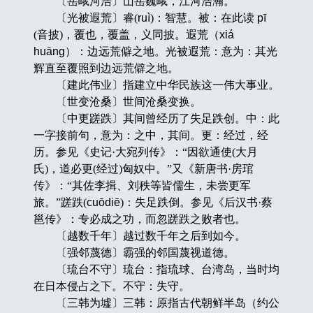
〔岳峨河浩〕山岳巍峨，江河浩瀚。
〔光被遐荒〕睿(
ruì
)：智慧。被：在此读
pī
(音披)，覆也，覆盖，义同披。遐荒（
xiá
huāng
）：边远荒僻之地。光被遐荒：意为：其光
辉直至覆照到边远荒僻之地。
〔建此伟业〕指建立中华民族这一伟大事业。
〔世变沧桑〕世间沧桑变换。
〔中更蹉跌〕其间曾经历了失足跌创。中：此
一字接前句，意为：之中，其间。更：经过，经
历。参见《史记·大宛列传》：“因欲通使(大月
氏)，道必更(经过)匈奴中。”又《新唐书·房琯
传》：“其佐李揖、刘秩等皆儒生，未尝更军
旅。”蹉跌(
cuōdiē
)：失足跌倒。参见《后汉书·蔡
邕传》：专必成之功，而忽蹉跌之败者也。
〔越数千年〕越过数千年之后到如今。
〔强邻蔑德〕霸强的邻国蔑视道德。
〔琉台不守〕琉台：指琉球、台湾岛，当时均
在日本侵占之下。不守：失守。
〔三韩为墟〕三韩：原指古代朝鲜半岛（约公