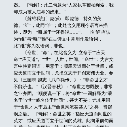
器。 [句解]：此二句意为“人家执掌鞭杖绳索，我
却成为被人屈辱的奴隶。”
〔懿维我祖〕懿(
yì
)，即懿德，持久的美
德。“维”，此同“唯”；此处含义用现今语言来描
述，即为：“唯属于”“还得说……”。 [句解]有认
为“维”与“唯”“惟”在古诗文中常用作发语词，
此“维”亦为发语词，非也。
〔命世〕“命”，在此含义为“立命于”“应天
命”“应天道”。“世”：人世，世间。“命世”：为古文
言中特定词语，用意于：顺应天道而处于世间，或
应天道而立于世间，尤指立志于开创宏伟大业。参
见《三国志·魏志〔武帝操传〕》：“非命世之才，
不能济也。”《汉晋春秋》：“命世之志既恢，非常
之业亦固。”顺便说一下，将“命世”一词解释为“著
名于当世”“盛名传于世间”，甚为不妥；尤其用词
于“命世才人李后主”“命世风流某某人”之类，皆谬
误之语。 [句解]：命世之英：指应天道而问世的
英才，或应天道而立于世间的英雄。此句承前句而