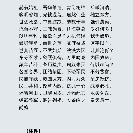
赫赫始祖，吾华肇造。胄衍祀绵，岳峨河浩。
聪明睿知，光被遐荒。建此伟业，雄立东方。
世变沧桑，中更蹉跌。越数千年，强邻蔑德。
琉台不守，三韩为墟。辽海燕冀，汉奸何多！
以地事敌，敌欲岂足？人执笞绳，我为奴辱。
懿维我祖，命世之英；涿鹿奋战，区宇以宁。
岂其苗裔，不武如斯；泱泱大国，让其沦胥？
东等不才，剑屦俱奋。万里崎岖，为国效命。
频年苦斗，备历险夷。匈奴未灭，何以家为？
各党各界，团结坚固。不论军民，不分贫富。
民族阵线，救国良方。四万万众，坚决抵抗。
民主共和，改革内政。亿兆一心，战则必胜。
还我河山，卫我国权。此物此志，永矢勿谖。
经武整军，昭告列祖。实鉴临之，皇天后土。
尚飨！
【注释】