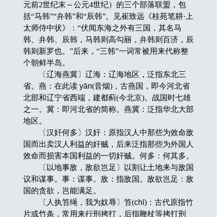
元前2世纪末～公元4世纪）的三个部落联盟，包
括“马韩”“弁韩”和“辰韩”。见崔致远《桂苑笔耕·上
太师侍中状》：“伏闻东海之外有三国，其名马
韩、弁韩、辰韩，马韩则高勾丽，弁韩则百济，辰
韩则新罗也。”后来，“三韩”一词常被用来代称整
个朝鲜半岛。
〔辽海燕冀〕辽海：辽海地区，泛指东北三
省。燕：在此读
yān
(音烟)，古燕国，即今河北省
北部和辽宁省西端，建都蓟(今北京)。战国时七雄
之一。冀：即河北省的简称。燕冀：泛指华北大部
地区。
〔汉奸何多〕汉奸：原指汉人中那些为效命敌
国而出卖汉人利益的奸贼，后来泛指那些为外国人
效命而损害本国利益的一切奸贼。何多：何其多。
〔以地事敌，敌欲岂足〕以割让土地来与敌国
议和谋事。事：谋事。敌：指敌国。敌欲岂足：敌
国的贪欲，岂能满足。
〔人执笞绳，我为奴辱〕笞(
chī
)：古代原指竹
片或竹条，常用来行刑拷打，后指鞭杖等拷打刑