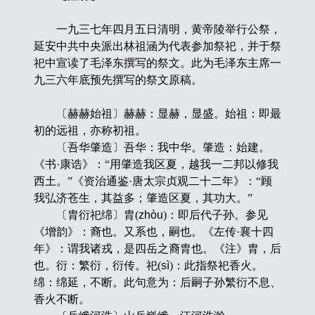
一九三七年四月五日清明，黄帝陵举行公祭，
延安中共中央派出林祖涵为代表参加祭祀，并于祭
祀中宣读了毛泽东撰写的祭文。此为毛泽东主席一
九三六年底预先撰写的祭文原稿。
〔赫赫始祖〕赫赫：显赫，显盛。始祖：即最
初的远祖，亦称初祖。
〔吾华肇造〕吾华：我中华。肇造：始建。
《书·康诰》：“用肇造我区夏，越我一二邦以修我
西土。”《资治通鉴·唐太宗贞观二十二年》：“顾
我弘济苍生，其益多；肇造区夏，其功大。”
〔胄衍祀绵〕胄(
zhòu
)：即后代子孙。参见
《增韵》：裔也。又系也，嗣也。《左传·襄十四
年》：谓我诸戎，是四岳之裔胄也。《注》胄，后
也。衍：繁衍，衍传。祀(
sì
)：此指祭祀香火。
绵：绵延，不断。此句意为：后嗣子孙繁衍不息、
香火不断。