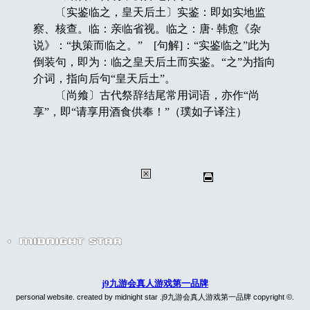
〔实鉴临之，皇天后土〕实鉴：即如实地监
察、核查。临：亲临省视。临之：唐· 韩愈《杂
说》：“执策而临之。” [句解]：“实鉴临之”此为
倒装句，即为：临之皇天后土而实鉴。“之”为指向
介词，指向后句“皇天后土”。
〔尚飨〕古代祭辞结尾常用词语，亦作“尚
享”，即“请享用酒食供奉！”（璞如子译注）
j9九游会真人游戏第一品牌
personal website. created by midnight star .j9九游会真人游戏第一品牌 copyright ©.