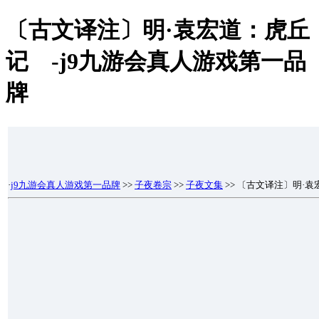
〔古文译注〕明·袁宏道：虎丘
记 -j9九游会真人游戏第一品
牌
·
j9九游会真人游戏第一品牌
>>
子夜卷宗
>>
子夜文集
>> 〔古文译注〕明·