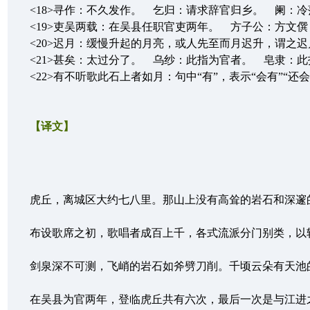
<18>寻作：不久发作。 乞归：请求辞官归乡。 阑：冷
<19>吏吴两载：在吴县任职官吏两年。 方子公：方文僎
<20>迟月：缓慢升起的月亮，或人先至而月迟升，谓之迟
<21>甚矣：太过分了。 乌纱：此指为官者。 皂隶：此
<22>有不听歌此石上者如月：句中“有”，表示“会有”“还
【译文】
虎丘，离城区大约七八里。那山上没有高耸的岩石和深邃的峡
布设歌席之初，歌唱者成百上千，各式流派分门别类，以较量
剑泉深不可测，飞峭的岩石如斧劈刀削。千顷云朵有天池的众
在吴县为官两年，登临虎丘共有六次，最后一次是与江进之、