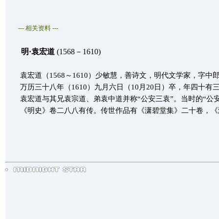
--- 相关资料 ---
明·袁宏道
(1568－1610)
袁宏道（1568～1610）少敏慧，善诗文，明代文学家，字中
万历三十八年（1610）九月六日（10月20日）卒，年四十
袁宏道与其兄袁宗道、弟袁中道并称“公安三袁”。当时的“公安
《明史》卷二八八有传。传世作品有《潇碧堂集》二十卷，《潇