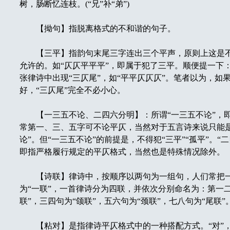
树，肠断忆连枝。(“兄”补“弟”)
【拗句】指脱离格式的不和谐的句子。
【三平】指韵句末尾三字连出三个平声，原则上这是不
允许的。如“仄仄平平平”，即属于犯了三平。顺便提一下
张律诗中出现“三仄尾”，如“平平仄仄仄”。笔者以为，如
好，“三仄尾”完全不必小心。
【一三五不论、二四六分明】：所谓“一三五不论”，
常第一、三、五字可不论平仄，当然对于五言诗来说只能是
论”。但“一三五不论”的前提是，不得犯“三平”“孤平”。“
即指严格履行规定的平仄格式，当然也是特殊情况除外。
【诗联】律诗中，按顺序以两句为一组句，人们常把
为“一联”，一首律诗分为四联，并依次分别命名为：第一二
联”，三四句为“颌联”，五六句为“颈联”，七八句为“尾联”
【粘对】是指律诗平仄格式中的一种搭配方式。“对”