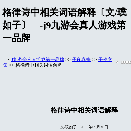
格律诗中相关词语解释〔文/璞
如子〕 -j9九游会真人游戏第
一品牌
·
j9九游会真人游戏第一品牌
>>
子夜卷宗
>>
子夜文
集
>> 格律诗中相关词语解释
格律诗中相关词语解释
文/璞如子 2008年09月30日