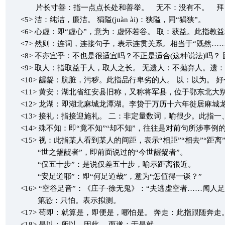
片长寸善：指一点点长处和善举。 无不：没有不。 拜：
<5> 洁：纯洁，廉洁。 狷隘(juàn ài)：狭隘，同“狷狭”。
<6> 心虚：即“虚心”，意为：虚怀若谷。 取：获益。此指教益
<7> 然则：连词，连接句子，表示连贯关系。相当于“既然……
<8> 不亦宜乎：不也是很适宜吗？不正是适合(这种说法)吗？ 固
<9> 取人：指取益于人，取人之长。 无遗人：不抛弃人。遗：
<10> 龌龊：肮脏，污秽。此指品行卑劣的人。 以：以为。 
<11> 黄安：湖北省红安县旧称，又称将军县，位于鄂东北大
<12> 龙湖：即湖北麻城龙潭湖。李贽于万历十六年徙居麻城
<13> 接礼：指接迎施礼。 二：非定量数词，喻很少。此指一
<14> 殊不知：即“竟不知”“却不知”，往往是对前句所涉事例
<15> 视：此指某人看到某人的间距，表示“相距”“相去”“距离
“世之龌龊者”，即前面说过的“今世龌龊者”。
“仅五十步”：是说仅差五十步，喻示距离很近。
“安足道耶”：即“何足道哉”，意为“怎值得一谈？”
<16> “空谷足音”：《庄子·徐无鬼》：“夫逃虚空者……闻人
第恐：只怕。表示拟测。
<17> 苟即：就算是，即便是，哪怕是。 奔走：此指跟随奔走
<18> 是以：所以，因此。 而遂：于是就。