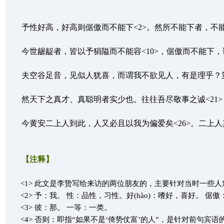
予性好高，好高则倨傲而不能下<2>。然所不能下者，不能下
今世龌龊者，皆以予狷隘而不能容<10>，倨傲而不能下，谓
夫空谷足音，见似人犹喜，而谓我不欲见人，有是理乎？第恐尚
然天下之真才、真聪明者实少也。往往吾尽敬事之诚<21>，
今黄安二上人到此，人又必且以我为偏爱矣<26>。二上人其
【注释】
<1> 此文是李贽写给来访的两位朋友的，主要针对当时一些人
<2> 予：我。 性：品性，习性。好(hào)：嗜好，喜好。 倨傲
<3> 彼：那。 一等：一类。
<4> 否则：即指“如果不是‘倚势仗富’的人”，是针对前句宾