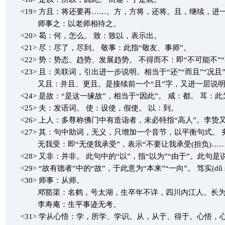
<19> 方且：将还要再……。方，方将，还将。且，继续，进一
师事之：以老师相待之。
<20> 曷：何，怎么。 致：致以，表示出。
<21> 尽：尽了，尽到。 敬事：此指“敬友、事师”。
<22> 势：势态、趋势、发展趋势。 不得而不：即“不可能不”“
<23> 且：关联词，引出进一步说明。相当于“还”“而且”“况且
又且：并且、更且。是接续前一个“且”字，又进一层说明。 
<24> 是故：“是这一缘故”，相当于“因此”。 咸：都。 耳：
<25> 夫：发语词。 使：设使，假使。 以：到。
<26> 上人：多尊称佛门中有造诣者，未必特指“高人”。李贽
<27> 其：句中助词，无义，只增加一个音节，以平衡句式。 
无我受：即“无使我承受”，表示“不要让我承受(担负)……
<28> 又非：并非。 此句中的“以”，指“以为”“由于”。此
<29> “故有德者”中的“故”，于此意为“本来”“一向”。 笃实
<30> 师事：从师。
邓豁渠：名鹤，号太湖，生卒年不详，四川内江人。长为诸生
李寿庵：生平事迹无考。
<31> 学从心悟：学，所学、学识。从，从于、得于。心悟，心