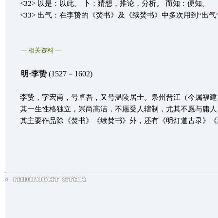
<32> 以是：以此。 卜：猜想，推论，分析。 而知：便知。
<33> 出气：在李贽的《焚书》及《续焚书》中多次用到“出气”一
--- 相关资料 ---
明·李贽
(1527－1602)
李贽，字宏甫，号卓吾，又号温陵居士。泉州晋江（今属福建）人
其一生性格独立，崇尚高洁，不愿受人辖制，尤其不愿与庸人、
其主要作品除《焚书》《续焚书》外，还有《明灯道古录》《藏