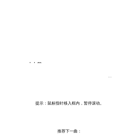
水中花
演唱：蔡幸娟
···
凄雨冷风中 多少繁华如梦
曾经万紫千红 随风吹落
蓦然回首中
提示：鼠标指针移入框内，暂停滚动。
欢爱宛如烟云
似水年华流走
──不留影踪
我看见水中的花朵
推荐下一曲：
强要留住一抹红