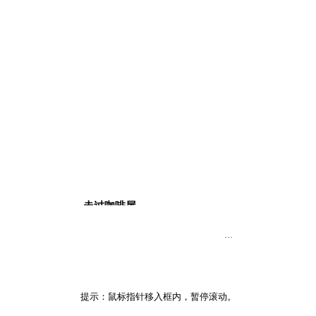
走过咖啡屋
每次走过这间咖啡屋，
··
·
忍不住慢下了脚步。
你我初次相识在这里，
揭开了相悦的序幕。
今天你不再是座上客，
提示：鼠标指针移入框内，暂停滚动。
我也就恢复了孤独。
不知什么缘故使我俩──