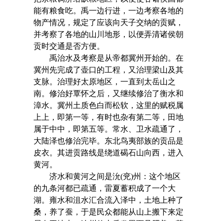
能有粮食吃。禹一边行进，一边考察各地的
物产情况，规定了应该向天子交纳的贡赋，
并考察了各地的山川地形，以便弄清诸侯朝
贡时交通是否方便。
禹治水及考察是从帝都冀州开始的。在
冀州先完成了壶口的工程，又治理梁山及其
支脉。治理好太原地区，一直到太岳山之
南。修治好覃怀之后，又继续修治了衡水和
漳水。冀州土质色白而松软，这里的赋税属
上上，即第一等，有时也杂有第二等，田地
属于中中，即第五等。常水、卫水疏通了，
大陆泽也修治完毕。东北鸟夷部族的贡品是
皮衣。其进贡路线是绕道碣石山向西，进入
黄河。
济水和黄河之间是沇(兖)州：这个地区
的九条河都已疏通，雷夏蓄积成了一个大
湖。雍水和沮水汇合流入泽中，土地上种了
桑，养了蚕，于是民众都能从山上搬下来定