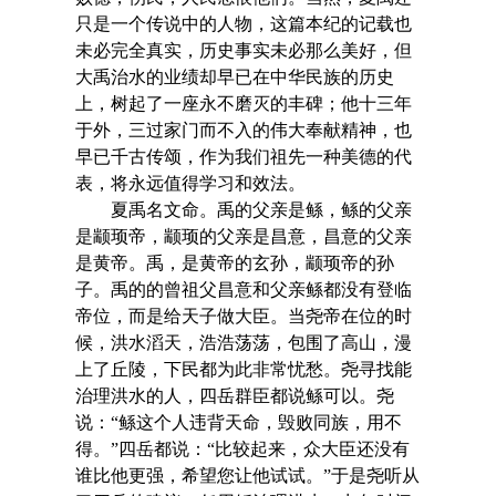
只是一个传说中的人物，这篇本纪的记载也
未必完全真实，历史事实未必那么美好，但
大禹治水的业绩却早已在中华民族的历史
上，树起了一座永不磨灭的丰碑；他十三年
于外，三过家门而不入的伟大奉献精神，也
早已千古传颂，作为我们祖先一种美德的代
表，将永远值得学习和效法。
夏禹名文命。禹的父亲是鲧，鲧的父亲
是颛顼帝，颛顼的父亲是昌意，昌意的父亲
是黄帝。禹，是黄帝的玄孙，颛顼帝的孙
子。禹的的曾祖父昌意和父亲鲧都没有登临
帝位，而是给天子做大臣。当尧帝在位的时
候，洪水滔天，浩浩荡荡，包围了高山，漫
上了丘陵，下民都为此非常忧愁。尧寻找能
治理洪水的人，四岳群臣都说鲧可以。尧
说：“鲧这个人违背天命，毁败同族，用不
得。”四岳都说：“比较起来，众大臣还没有
谁比他更强，希望您让他试试。”于是尧听从