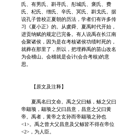
氏、有男氏、斟寻氏、彤城氏、褒氏、费
氏、杞氏、缯氏、辛氏、冥氏、斟戈氏。据
说孔子曾校正夏朝的历法，学者们有许多传
习《夏小正》的。从虞舜、夏禹时代开始，
进贡纳赋的规定已完备。有人说禹在长江南
会聚诸侯，因为是在考核诸侯功绩时死的，
就葬在那里了，所以，把埋葬禹的苗山改名
为会稽山。会稽就是会计(会合考核)的意
思。
【原文及注释】
夏禹名曰文命。禹之父曰鲧，鲧之父曰
帝颛顼，颛顼之父曰昌意，昌意之父曰黄
帝。禹者，黄帝之玄孙而帝颛顼之孙也
<1>。禹之曾大父昌意及父鲧皆不得在帝位
<2>，为人臣。