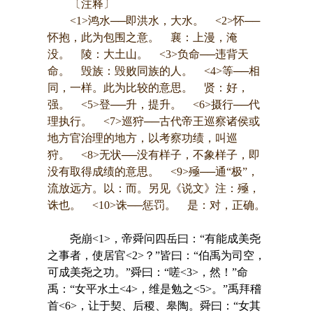
〔注释〕
<1>鸿水──即洪水，大水。 <2>怀──
怀抱，此为包围之意。 襄：上漫，淹
没。 陵：大土山。 <3>负命──违背天
命。 毁族：毁败同族的人。 <4>等──相
同，一样。此为比较的意思。 贤：好，
强。 <5>登──升，提升。 <6>摄行──代
理执行。 <7>巡狩──古代帝王巡察诸侯或
地方官治理的地方，以考察功绩，叫巡
狩。 <8>无状──没有样子，不象样子，即
没有取得成绩的意思。 <9>殛──通“极”，
流放远方。以：而。另见《说文》注：殛，
诛也。 <10>诛──惩罚。 是：对，正确。
尧崩<1>，帝舜问四岳曰：“有能成美尧
之事者，使居官<2>？”皆曰：“伯禹为司空，
可成美尧之功。”舜曰：“嗟<3>，然！”命
禹：“女平水土<4>，维是勉之<5>。”禹拜稽
首<6>，让于契、后稷、皋陶。舜曰：“女其