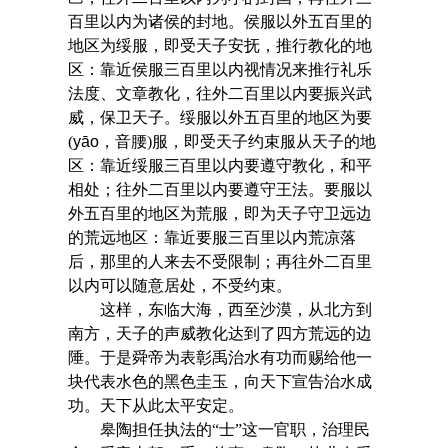
百里以内为诸侯的封地。侯服以外五百里的
地区为绥服，即受天子安抚，推行教化的地
区：靠近侯服三百里以内视情况来推行礼乐
法度、文章教化，往外二百里以内要振兴武
威，保卫天子。绥服以外五百里的地区为要
(
yāo
，音腰)服，即受天子约束服从天子的地
区：靠近绥服三百里以内要遵守教化，和平
相处；往外二百里以内要遵守王法。要服以
外五百里的地区为荒服，即为天子守卫远边
的荒远地区：靠近要服三百里以内荒凉落
后，那里的人来去不受限制；再往外二百里
以内可以随意居处，不受约束。
这样，东临大海，西至沙漠，从北方到
南方，天子的声威教化达到了四方荒远的边
陲。于是舜帝为表彰禹治水有功而赐给他一
块代表水色的黑色圭玉，向天下宣告治水成
功。天下从此太平安定。
皋陶担任执法的“士”这一官职，治理民