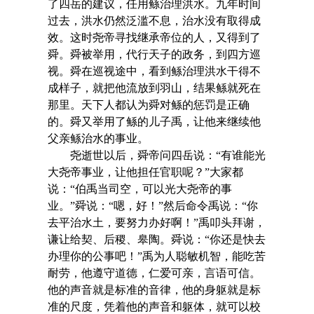
了四岳的建议，任用鲧治理洪水。九年时间
过去，洪水仍然泛滥不息，治水没有取得成
效。这时尧帝寻找继承帝位的人，又得到了
舜。舜被举用，代行天子的政务，到四方巡
视。舜在巡视途中，看到鲧治理洪水干得不
成样子，就把他流放到羽山，结果鲧就死在
那里。天下人都认为舜对鲧的惩罚是正确
的。舜又举用了鲧的儿子禹，让他来继续他
父亲鲧治水的事业。
尧逝世以后，舜帝问四岳说：“有谁能光
大尧帝事业，让他担任官职呢？”大家都
说：“伯禹当司空，可以光大尧帝的事
业。”舜说：“嗯，好！”然后命令禹说：“你
去平治水土，要努力办好啊！”禹叩头拜谢，
谦让给契、后稷、皋陶。舜说：“你还是快去
办理你的公事吧！”禹为人聪敏机智，能吃苦
耐劳，他遵守道德，仁爱可亲，言语可信。
他的声音就是标准的音律，他的身躯就是标
准的尺度，凭着他的声音和躯体，就可以校