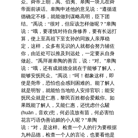
众。舜帝上朝，禹、伯夷、皋陶一块儿在舜
帝面前谈话。皋陶申述他的意见说：“遵循道
德确定不移，就能做到谋略高明，臣下团
结。”禹说：“很对，但应该怎样做呢？”皋陶
说：“哦，要谨慎对待自身修养，要有长远打
算，使上至高祖下至玄孙的同族人亲厚稳
定，这样，众多有见识的人就都会努力辅佐
你，由近处可以推及到远处，一定要从自身
做起。”禹拜谢皋陶的善言，说：“对。”皋陶
说：“哦，还有成就德业就在于能够了解人，
能够安抚民众。”禹说：“呵！都象这样，即
使是尧帝，恐怕也会感到困难的。能了解人
就是明智，就能恰当地给人安排官职；能安
抚民众就是仁惠，黎民百姓都会爱戴你。如
果既能了解人，又能仁惠，还忧虑什么驩
(
huān
，音欢)兜，何必流放有苗，何必害怕
花言巧语伪善谄媚的小人呢？”皋陶
说：“对，是这样。检查一个人的行为要根据
九种品德，检查一个人的言论，也要看他是