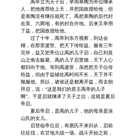
禹帝立为天子后，举用皋陶为帝位继承
人，把他推荐给上天，并把国政授给他，但
是皋陶没有继任就死了。禹把皋陶的后代封
在英、六两地，有的封在许地。后来又举用
了益，把国政授给他。
过了十年，禹帝到东方视察，到达会
稽，在那里逝世。把天下传给益。服丧三年
完毕，益又把帝位让禹的儿子启，自己到箕
山之南去躲避。禹的儿子启贤德，天下人心
都归向于他。等到禹逝世，虽然把天子位传
给益，但由于益辅佐禹时间不长，天下并不
顺服他。所以，诸侯还是都离开益，而去朝
拜启，说：“这是我们的君主禹帝的儿子
啊”。于是启就继承了天子之位，这就是夏后
帝启。
夏后帝启，是禹的儿子，他的母亲是涂
山氏的女儿。
启登临帝位后，有扈氏不来归从，启前
往征伐，在甘地大战一场。战斗开始之前，