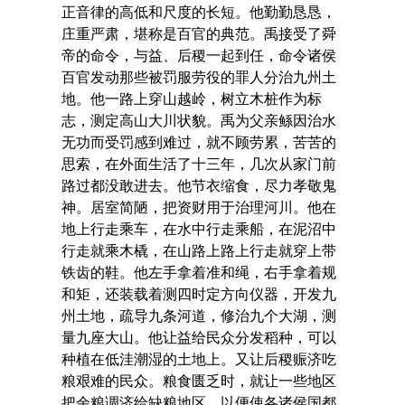
正音律的高低和尺度的长短。他勤勤恳恳，
庄重严肃，堪称是百官的典范。禹接受了舜
帝的命令，与益、后稷一起到任，命令诸侯
百官发动那些被罚服劳役的罪人分治九州土
地。他一路上穿山越岭，树立木桩作为标
志，测定高山大川状貌。禹为父亲鲧因治水
无功而受罚感到难过，就不顾劳累，苦苦的
思索，在外面生活了十三年，几次从家门前
路过都没敢进去。他节衣缩食，尽力孝敬鬼
神。居室简陋，把资财用于治理河川。他在
地上行走乘车，在水中行走乘船，在泥沼中
行走就乘木橇，在山路上路上行走就穿上带
铁齿的鞋。他左手拿着准和绳，右手拿着规
和矩，还装载着测四时定方向仪器，开发九
州土地，疏导九条河道，修治九个大湖，测
量九座大山。他让益给民众分发稻种，可以
种植在低洼潮湿的土地上。又让后稷赈济吃
粮艰难的民众。粮食匮乏时，就让一些地区
把余粮调济给缺粮地区，以便使各诸侯国都