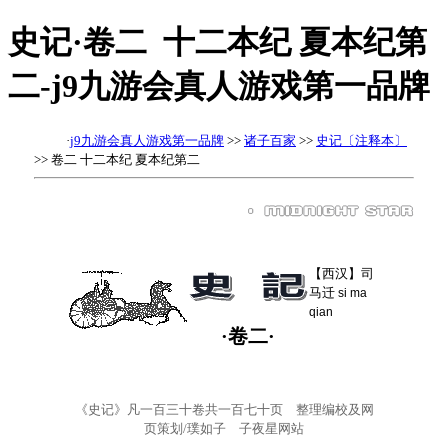
史记·卷二 十二本纪 夏本纪第
二-j9九游会真人游戏第一品牌
·
j9九游会真人游戏第一品牌
>>
诸子百家
>>
史记〔注释本〕
>> 卷二 十二本纪 夏本纪第二
【西汉】司
马迁
si ma
qian
·卷二·
《史记》凡一百三十卷共一百七十页 整理编校及网
页策划/璞如子 子夜星网站