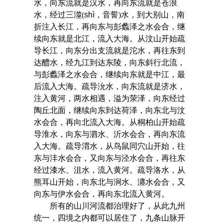
水，向东流就是汉水，再向东流就是苍浪
水，经过三澨(
shì
，音誓)水，到大别山，南
折注入长江，再向东与彭蠡泽之水会合，继
续向东就是北江，流入大海。从汶山开始疏
导长江，向东分出支流就是沱水，再往东到
达醴水，经九江到达东陵，向东斜行北流，
与彭蠡泽之水会合，继续向东就是中江，最
后流入大海。疏导沇水，向东流就是济水，
注入黄河，两水相遇，溢为荥泽，向东经过
陶丘北面，继续向东到达荷泽，向东北与汶
水会合，再向北流入大海。从桐柏山开始疏
导淮水，向东与泗水、沂水会合，再向东流
入大海。疏导渭水，从鸟鼠同穴山开始，往
东与沣水会合，又向东与泾水会合，再往东
经过漆水、沮水，流入黄河。疏导洛水，从
熊耳山开始，向东北与涧水、瀍水会合，又
向东与伊水会合，再向东北流入黄河。
所有的山川河流都治理好了，从此九州
统一，四境之内都可以居住了，九条山脉开