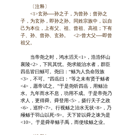
〔注释〕
<1>玄孙──孙之子，为曾孙；曾孙之
子，为玄孙，即孙之孙。同姓宗族中，以自
己为本位，上有父、祖、曾祖、高祖；下有
子、孙、曾孙、玄孙。 <2>曾大父──即曾
祖父。
当帝尧之时，鸿水滔天<1>，浩浩怀山
襄陵<2>，下民其忧。尧求能治水者，群臣
四岳皆曰鲧可。尧曰：“鲧为人负命毁族
<3>，不可。”四岳曰：“等之未有贤于鲧者
<4>，愿帝试之。”于是尧听四岳，用鲧治
水。九年而水不息，功用不成。于是帝尧乃
求人，更得舜。舜登用<5>，摄行天子之政
<6>，巡狩<7>。行视鲧之治水无状<8>，乃
殛鲧于羽山以死<9>。天下皆以舜之诛为是
<10>。于是舜举鲧子禹，而使续鲧之业。