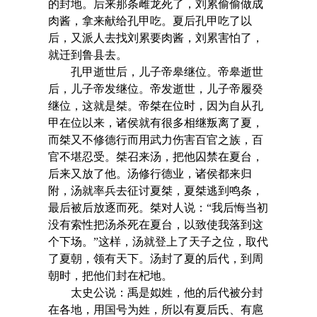
的封地。后来那条雌龙死了，刘累偷偷做成
肉酱，拿来献给孔甲吃。夏后孔甲吃了以
后，又派人去找刘累要肉酱，刘累害怕了，
就迁到鲁县去。
孔甲逝世后，儿子帝皋继位。帝皋逝世
后，儿子帝发继位。帝发逝世，儿子帝履癸
继位，这就是桀。帝桀在位时，因为自从孔
甲在位以来，诸侯就有很多相继叛离了夏，
而桀又不修德行而用武力伤害百官之族，百
官不堪忍受。桀召来汤，把他囚禁在夏台，
后来又放了他。汤修行德业，诸侯都来归
附，汤就率兵去征讨夏桀，夏桀逃到鸣条，
最后被后放逐而死。桀对人说：“我后悔当初
没有索性把汤杀死在夏台，以致使我落到这
个下场。”这样，汤就登上了天子之位，取代
了夏朝，领有天下。汤封了夏的后代，到周
朝时，把他们封在杞地。
太史公说：禹是姒姓，他的后代被分封
在各地，用国号为姓，所以有夏后氏、有扈