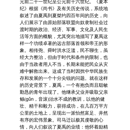
元前二十一世纪至公元前十六世纪。《夏本
纪》根据《尚书》及有关历史传说，系统地
叙述了由夏禹到夏桀约四百年间的历史，向
人们展示了由原始部落联盟向奴隶制社会过
渡时期的政治、经济、军事、文化及人民生
活等方面的概貌，尤其突出地描写了夏禹这
样一个功绩卓著的远古部落首领和帝王的形
象。相传尧、舜时洪水泛滥，民不聊生，虽
经大力整治，但由于时代和条件的限制，也
由于当政者用人不当，长期未能把民众从灾
难中解救出来。这成了当时因扰中华民族生
存和发展的一个十分尖锐的问题。就在这样
的历史背景下，夏禹，一个有抱负而且聪敏
勤恳的青年出现了。他继承父业并吸取父亲
鲧(
gǔn
，音滚)治水不成的教训，以他的健
壮、精干和毅力，获得成功，在几百万平方
公里的土地上，呈现出一派怡然富足、井然
有序的宏伟景象。司马迁以极其虔敬的心
情，向人们叙说了夏禹的业绩：他怀着励精