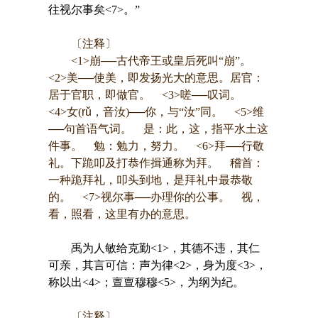
往视尔事矣<7>。”
〔注释〕
<1>崩──古代帝王或皇后死叫“崩”。
<2>美──使美，即发扬光大的意思。居官：
居于官职，即做官。 <3>嗟──叹词。
<4>女(
rǔ
，音汝)──你，与“汝”同。 <5>维
──句首语气词。 是：此，这，指平水土这
件事。 勉：勉力，努力。 <6>拜──行敬
礼。下跪叩及打恭作揖通称为拜。 稽首：
一种跪拜礼，叩头到地，是拜礼中最恭敬
的。 <7>视尔事──办理你的公事。 视，
看，照看，这里有办的意思。
禹为人敏给克勤<1>，其德不违，其仁
可亲，其言可信：声为律<2>，身为度<3>，
称以出<4>；亶亶穆穆<5>，为纲为纪。
〔注释〕