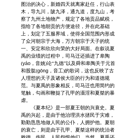
图治的决心，新婚四天就离家赴任，行山表
木，导九川，陂九泽，通九道，度九山，考
察了九州土地物产，规定了各地贡品赋税，
指给了各地朝贡的方便途径，并在此基础
上，划定了五服界域，使得全国范围内形成
了众河朝宗于大海，万方朝宗于天子的统
一、安定和欣欣向荣的大好局面。在叙说夏
禹的业绩的过程中，司马迁还插进了皋陶
(
yáo
，音姚)论“九德”以及舜和皋陶关于元首
和股肱(
gōng
，音工)的歌词，这也反映了古
人理想的天子及诸侯大臣的行为和道德规
范。与夏禹的形象相反，司马迁也用简约的
笔触，勾画和鞭挞了孔甲的湎淫和夏桀的暴
虐。
《夏本纪》是一部夏王朝的兴衰史。夏
禹的兴起，是由于他治理洪水拯民于灾难，
勤勤恳恳地做人民的公仆，人拥护他。夏朝
的衰亡，则是由于孔甲、夏桀这样的统治者
败德，伤民，人民怨恨他们。当然，夏禹还