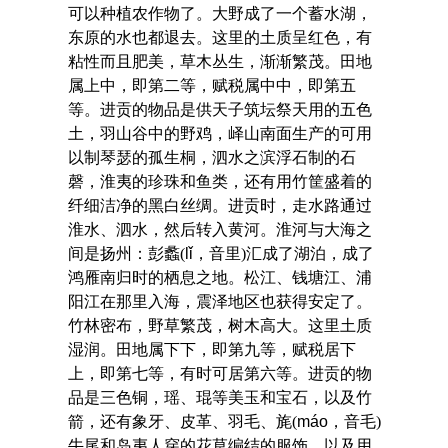
可以种植农作物了。大野成了一个蓄水湖，
东原的水也都退去。这里的土质呈红色，有
粘性而且肥美，草木丛生，渐渐繁茂。田地
属上中，即第二等，赋税属中中，即第五
等。进贡的物品是供天子筑坛祭天用的五色
土，羽山谷中的野鸡，峄山南面生产的可用
以制琴瑟的孤生桐，泗水之滨浮石制的石
磬，淮夷的珍珠和鱼类，还有用竹筐盛着的
纤细洁净的黑白丝绸。进贡时，走水路通过
淮水、泗水，然后转入黄河。淮河与大海之
间是扬州：彭蠡(
lǐ
，音里)汇成了湖泊，成了
鸿雁南归时的栖息之地。松江、钱塘江、浦
阳江在那里入海，震泽地区也获得安定了。
竹林密布，野草繁茂，树木高大。这里土质
湿润。田地属下下，即第九等，赋税居下
上，即第七等，有时可居第六等。进贡的物
品是三色铜，瑶、琨等美玉和宝石，以及竹
箭，还有象牙、皮革、羽毛、旄(
máo
，音毛)
牛尾和岛夷人穿的花草编结的服饰，以及用