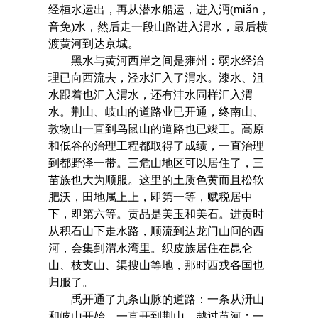
经桓水运出，再从潜水船运，进入沔(
miǎn
，
音免)水，然后走一段山路进入渭水，最后横
渡黄河到达京城。
黑水与黄河西岸之间是雍州：弱水经治
理已向西流去，泾水汇入了渭水。漆水、沮
水跟着也汇入渭水，还有沣水同样汇入渭
水。荆山、岐山的道路业已开通，终南山、
敦物山一直到鸟鼠山的道路也已竣工。高原
和低谷的治理工程都取得了成绩，一直治理
到都野泽一带。三危山地区可以居住了，三
苗族也大为顺服。这里的土质色黄而且松软
肥沃，田地属上上，即第一等，赋税居中
下，即第六等。贡品是美玉和美石。进贡时
从积石山下走水路，顺流到达龙门山间的西
河，会集到渭水湾里。织皮族居住在昆仑
山、枝支山、渠搜山等地，那时西戎各国也
归服了。
禹开通了九条山脉的道路：一条从汧山
和岐山开始，一直开到荆山，越过黄河；一