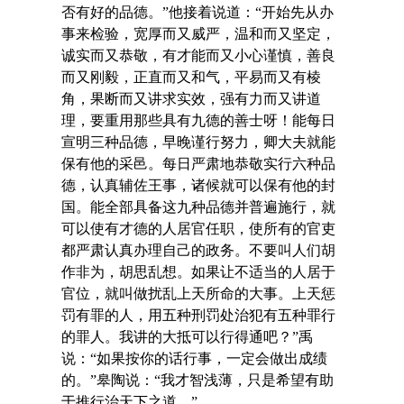
否有好的品德。”他接着说道：“开始先从办
事来检验，宽厚而又威严，温和而又坚定，
诚实而又恭敬，有才能而又小心谨慎，善良
而又刚毅，正直而又和气，平易而又有棱
角，果断而又讲求实效，强有力而又讲道
理，要重用那些具有九德的善士呀！能每日
宣明三种品德，早晚谨行努力，卿大夫就能
保有他的采邑。每日严肃地恭敬实行六种品
德，认真辅佐王事，诸候就可以保有他的封
国。能全部具备这九种品德并普遍施行，就
可以使有才德的人居官任职，使所有的官吏
都严肃认真办理自己的政务。不要叫人们胡
作非为，胡思乱想。如果让不适当的人居于
官位，就叫做扰乱上天所命的大事。上天惩
罚有罪的人，用五种刑罚处治犯有五种罪行
的罪人。我讲的大抵可以行得通吧？”禹
说：“如果按你的话行事，一定会做出成绩
的。”皋陶说：“我才智浅薄，只是希望有助
于推行治天下之道。”