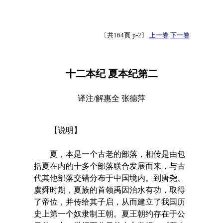
〔共164頁·p-2〕
上一卷
下一卷
十二本纪 夏本纪第二
译注/解惠全 张德萍
【说明】
夏，本是一个古老的部落，相传是由包
括夏在内的十多个部落联合发展而来，与古
代其他部落交错分布于中国境内。到唐尧、
虞舜时期，夏族的首领禹因治水有功，取得
了帝位，并传给其子启，从而建立了我国历
史上第一个奴隶制王朝。夏王朝约存在于公