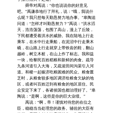
舜帝对禹说：“你也说说你的好意见
吧。”禹谦恭地行了拜礼，说：“哦，我说什
么呢？我只想每天勤恳努力地办事。”皋陶追
问道：“怎样才叫勤恳努力？”禹说：“洪水滔
天，浩浩荡荡，包围了高山，漫上了丘陵，
下民都遭受着洪水的威胁。我在陆地上行走
乘车，在水中行走乘船，在泥沼中行走乘木
橇，在山路上行走就穿上带铁齿的鞋，翻山
越岭，树立木桩，在山上作了标志。我和益
一块，给黎民百姓稻粮和新鲜的肉食。疏导
九条河道引入大海，又疏浚田间沟渠引入河
道。和稷一起赈济吃粮困难的民众。粮食匮
乏时，从粮食较多地区调济给粮食欠缺的地
区，或者叫百姓迁到有粮食的地区居住。民
众安定下来了，各诸侯国也都治理好了。”皋
陶说：“是啊，这些是你的巨大业绩。”
禹说：“啊，帝！谨慎对待您的在位之
臣，稳稳当当处理您的政务。辅佐的大臣有