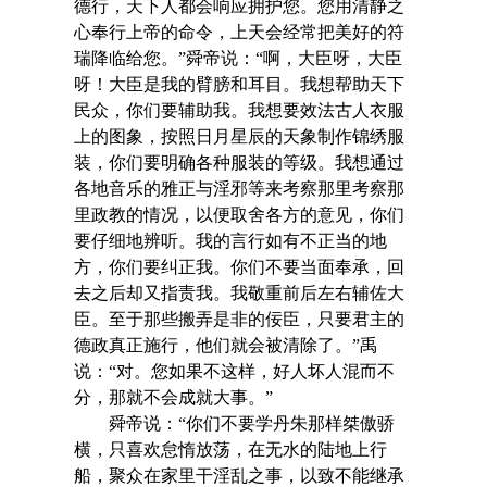
德行，天下人都会响应拥护您。您用清静之
心奉行上帝的命令，上天会经常把美好的符
瑞降临给您。”舜帝说：“啊，大臣呀，大臣
呀！大臣是我的臂膀和耳目。我想帮助天下
民众，你们要辅助我。我想要效法古人衣服
上的图象，按照日月星辰的天象制作锦绣服
装，你们要明确各种服装的等级。我想通过
各地音乐的雅正与淫邪等来考察那里考察那
里政教的情况，以便取舍各方的意见，你们
要仔细地辨听。我的言行如有不正当的地
方，你们要纠正我。你们不要当面奉承，回
去之后却又指责我。我敬重前后左右辅佐大
臣。至于那些搬弄是非的佞臣，只要君主的
德政真正施行，他们就会被清除了。”禹
说：“对。您如果不这样，好人坏人混而不
分，那就不会成就大事。”
舜帝说：“你们不要学丹朱那样桀傲骄
横，只喜欢怠惰放荡，在无水的陆地上行
船，聚众在家里干淫乱之事，以致不能继承