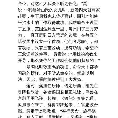
帝位。对这种人我决不听之任之。”禹
说：“我娶涂山氏的女儿时，新婚四天就离家
赴职，生下启我也未曾抚育过，因引才能使
平治水土的工作取得成功。我帮助帝王设置
了五服，范围达到五千里，每州用了三万劳
力，一直开辟到四方荒远的边境，在每五个
诸侯国中设立一个首领，他们各尽职守，都
有功绩，只有三苗凶顽，没有功绩，希望帝
王您记着这件事。”舜帝说：“用我的德教来
开导，那么凭你的工作就会使他们归顺的！”
皋陶此时敬重禹的功德，命令天下都学
习禹的榜样。对不听从命令的，就施以刑
法。因此，舜的德教得到了大发扬。
这时，夔担任乐师，谱定乐曲，祖先亡
灵降临欣赏，各诸侯国君相互礼让，鸟兽在
宫殿周围飞翔、起舞，《箫韶》奏完九通，
凤凰被召来了。群兽都舞起来，百官忠诚合
谐。舜帝于是歌唱道：“奉行天命，施行德
政，顺应天时，谨微慎行。”又唱道：“股肱