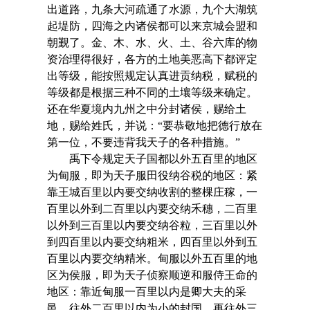
出道路，九条大河疏通了水源，九个大湖筑
起堤防，四海之内诸侯都可以来京城会盟和
朝觐了。金、木、水、火、土、谷六库的物
资治理得很好，各方的土地美恶高下都评定
出等级，能按照规定认真进贡纳税，赋税的
等级都是根据三种不同的土壤等级来确定。
还在华夏境内九州之中分封诸侯，赐给土
地，赐给姓氏，并说：“要恭敬地把德行放在
第一位，不要违背我天子的各种措施。”
禹下令规定天子国都以外五百里的地区
为甸服，即为天子服田役纳谷税的地区：紧
靠王城百里以内要交纳收割的整棵庄稼，一
百里以外到二百里以内要交纳禾穗，二百里
以外到三百里以内要交纳谷粒，三百里以外
到四百里以内要交纳粗米，四百里以外到五
百里以内要交纳精米。甸服以外五百里的地
区为侯服，即为天子侦察顺逆和服侍王命的
地区：靠近甸服一百里以内是卿大夫的采
邑，往外二百里以内为小的封国，再往外三