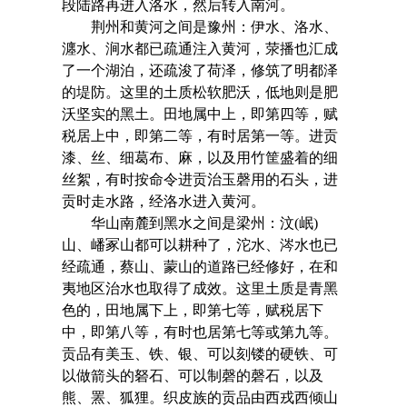
段陆路再进入洛水，然后转入南河。
荆州和黄河之间是豫州：伊水、洛水、
瀍水、涧水都已疏通注入黄河，荥播也汇成
了一个湖泊，还疏浚了荷泽，修筑了明都泽
的堤防。这里的土质松软肥沃，低地则是肥
沃坚实的黑土。田地属中上，即第四等，赋
税居上中，即第二等，有时居第一等。进贡
漆、丝、细葛布、麻，以及用竹筐盛着的细
丝絮，有时按命令进贡治玉磬用的石头，进
贡时走水路，经洛水进入黄河。
华山南麓到黑水之间是梁州：汶(岷)
山、嶓冢山都可以耕种了，沱水、涔水也已
经疏通，蔡山、蒙山的道路已经修好，在和
夷地区治水也取得了成效。这里土质是青黑
色的，田地属下上，即第七等，赋税居下
中，即第八等，有时也居第七等或第九等。
贡品有美玉、铁、银、可以刻镂的硬铁、可
以做箭头的砮石、可以制磬的磬石，以及
熊、罴、狐狸。织皮族的贡品由西戎西倾山