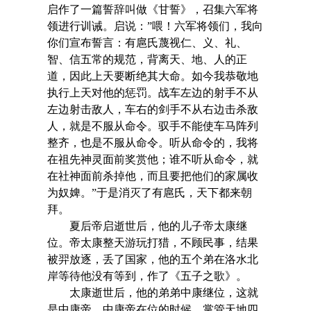
启作了一篇誓辞叫做《甘誓》，召集六军将
领进行训诫。启说：”喂！六军将领们，我向
你们宣布誓言：有扈氏蔑视仁、义、礼、
智、信五常的规范，背离天、地、人的正
道，因此上天要断绝其大命。如今我恭敬地
执行上天对他的惩罚。战车左边的射手不从
左边射击敌人，车右的剑手不从右边击杀敌
人，就是不服从命令。驭手不能使车马阵列
整齐，也是不服从命令。听从命令的，我将
在祖先神灵面前奖赏他；谁不听从命令，就
在社神面前杀掉他，而且要把他们的家属收
为奴婢。”于是消灭了有扈氏，天下都来朝
拜。
夏后帝启逝世后，他的儿子帝太康继
位。帝太康整天游玩打猎，不顾民事，结果
被羿放逐，丢了国家，他的五个弟在洛水北
岸等待他没有等到，作了《五子之歌》。
太康逝世后，他的弟弟中康继位，这就
是中康帝，中康帝在位的时候，掌管天地四