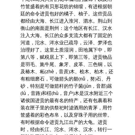
竹筐盛着的有贝形花纺的锦缎，有进根据朝
廷的命令进贡包好的橘子、柚子。这些贡品
都经由大海、长江进入淮河、泗水。荆山到
衡山的南面是荆州：这个地区有长江、汉水
注入大海。长江的众多支流大都有了固定的
河道，沱水、涔水业已疏导，云泽、梦泽也
治理好了。这里土质湿润，田地属下中，即
第八等，赋税居上下，即第三等。进贡物品
是羽毛、旄牛尾、象牙、皮革、三色铜，以
及椿木、柘(
zhè
，音蔗)木、桧木、柏木，还
有粗细磨石，可做箭头的砮(
nǔ
，努)石、丹
砂，特别是可做箭杆的竹子箘(
jùn
，音郡)簬
(
lù
，音路)和楛(
hù
，音户)木是汉水附近三个
诸侯国进贡的最有名的特产，还有包裹着和
装在匣子里的供祭祀时滤酒用的青茅，用竹
筐盛着的彩色布帛，以及穿珠子用的丝带。
有时根据命令进贡九江出产的大龟。进贡
时，经由长江、沱水、涔水、汉水，转行一