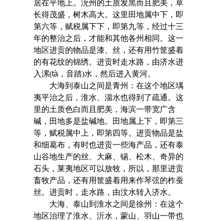
居在平地上。沇州的土质发黑而且肥美，草
长得茂盛，树木高大。这里田地属中下，即
第六等，赋税属下下，即第九等，经过十三
年的整治之后，才能和其他各州相同。这一
地区进贡的物品是漆、丝，还有用竹筐盛着
的有花纹的锦绣。进贡时走水路，由济水进
入漯(
tà
，音踏)水，然后进入黄河。
大海到泰山之间是青州：在这个地区堣
夷平治之后，淮水、淄水也得到了疏通。这
里的土质色白而且肥美，海滨一带宽广含
碱，田地多是盐碱地。田地属上下，即第三
等，赋税属中上，即第四等。进贡物品是盐
和细葛布，有时也进贡一些海产品，还有泰
山谷地生产的丝、大麻、锡、松木、奇异的
石头，莱夷地区可以放牧，所以，那里进贡
畜牧产品，还有用筐盛着用来作琴弦的柞蚕
丝。进贡时，走水路，由汶水转入济水。
大海、泰山到淮水之间是徐州：在这个
地区治理了淮水、沂水，蒙山、羽山一带也