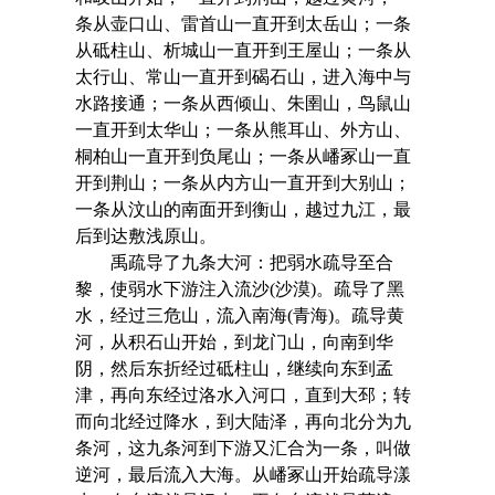
条从壶口山、雷首山一直开到太岳山；一条
从砥柱山、析城山一直开到王屋山；一条从
太行山、常山一直开到碣石山，进入海中与
水路接通；一条从西倾山、朱圉山，鸟鼠山
一直开到太华山；一条从熊耳山、外方山、
桐柏山一直开到负尾山；一条从嶓冢山一直
开到荆山；一条从内方山一直开到大别山；
一条从汶山的南面开到衡山，越过九江，最
后到达敷浅原山。
禹疏导了九条大河：把弱水疏导至合
黎，使弱水下游注入流沙(沙漠)。疏导了黑
水，经过三危山，流入南海(青海)。疏导黄
河，从积石山开始，到龙门山，向南到华
阴，然后东折经过砥柱山，继续向东到孟
津，再向东经过洛水入河口，直到大邳；转
而向北经过降水，到大陆泽，再向北分为九
条河，这九条河到下游又汇合为一条，叫做
逆河，最后流入大海。从嶓冢山开始疏导漾