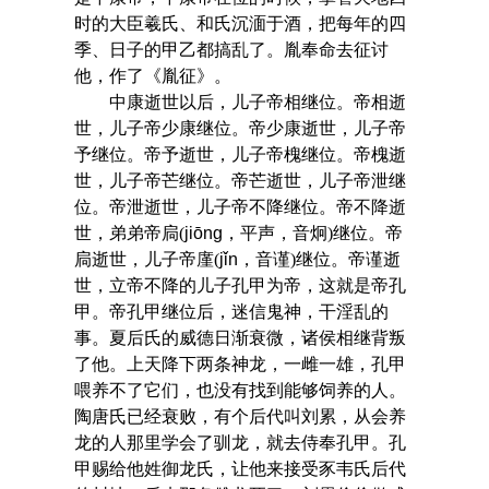
时的大臣羲氏、和氏沉湎于酒，把每年的四
季、日子的甲乙都搞乱了。胤奉命去征讨
他，作了《胤征》。
中康逝世以后，儿子帝相继位。帝相逝
世，儿子帝少康继位。帝少康逝世，儿子帝
予继位。帝予逝世，儿子帝槐继位。帝槐逝
世，儿子帝芒继位。帝芒逝世，儿子帝泄继
位。帝泄逝世，儿子帝不降继位。帝不降逝
世，弟弟帝扃(
jiōng
，平声，音炯)继位。帝
扃逝世，儿子帝廑(
jǐn
，音谨)继位。帝谨逝
世，立帝不降的儿子孔甲为帝，这就是帝孔
甲。帝孔甲继位后，迷信鬼神，干淫乱的
事。夏后氏的威德日渐衰微，诸侯相继背叛
了他。上天降下两条神龙，一雌一雄，孔甲
喂养不了它们，也没有找到能够饲养的人。
陶唐氏已经衰败，有个后代叫刘累，从会养
龙的人那里学会了驯龙，就去侍奉孔甲。孔
甲赐给他姓御龙氏，让他来接受豕韦氏后代