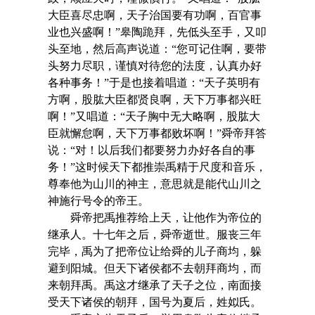
大臣喜尽忠啊，天子治国要有功啊，百官事
业也兴盛啊！”皋陶跪拜，先低头至手，又叩
头至地，然后高声说道：“您可记住啊，要带
头努力尽职，谨慎对待您的法度，认真办好
各种事务！”于是也接着唱道：“天子英明有
方啊，股肱大臣都贤良啊，天下万事都兴旺
啊！”又唱道：“天子胸中无大略啊，股肱大
臣就懈怠啊，天下万事都败坏啊！”舜帝拜答
说：“对！以后我们都要努力办好各自的事
务！”这时候天下都推崇禹精于尺度和音乐，
尊奉他为山川的神主，意思就是能代山川之
神施行号令的帝王。
舜帝把禹推荐给上天，让他作为帝位的
继承人。十七年之后，舜帝逝世。服丧三年
完毕，禹为了把帝位让给舜的儿子商均，躲
避到阳城。但天下诸侯都不去朝拜商均，而
来朝拜禹。禹这才继承了天子之位，南面接
受天下诸侯的朝拜，国号为夏后，姓姒氏。