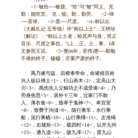
<1>敏给──敏捷。“给”与“敏”同义。克
勤：能吃苦。 克，能。勤，勤劳。 <2>律
──音律。 <3>度──尺度。 <4>称以出
《大戴礼记·五帝德》作“称以上土”，王聘珍
《解诂》：“称以上土者，称其声与身，而正
音乐、尺度之事也。”(上，正。土，事。)译
文参照王说。 <5>亹(
wěi
，音伟)亹──勤勉
不倦的样子。穆穆：庄重严肃的样子。
禹乃遂与益、后稷奉帝命，命诸侯百姓
兴人徒以傅土<1>，行山表木<2>，定高山大
川<3>。禹伤先人父鲧功之不成受诛<4>，乃
劳身焦思<5>，居外十三年，过家门不敢
入。薄衣食<6>，致孝于鬼神<7>。卑宫室
<8>，致费于沟淢<9>。陆行乘车，水行乘
船，泥行乘橇<10>，山行乘檋<11>。左准绳
<12>，右规矩<13>，载四时<14>，以开九州
<15>，通九道<16>，陂九泽<17>，度九山