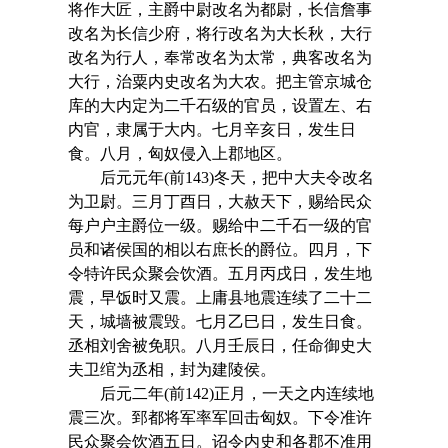
将作大匠，主爵中尉改名为都尉，长信詹事
改名为长信少府，将行改名为大长秋，大行
改名为行人，奉常改名为太常，典客改名为
大行，治粟内史改名为大农。把主管京城仓
库的大内定为二千石级的官员，设置左、右
内官，隶属于大内。七月辛亥日，发生日
食。八月，匈奴侵入上郡地区。
后元元年(前143)冬天，把中大夫令改名
为卫尉。三月丁酉日，大赦天下，赐给民众
每户户主爵位一级。赐给中二千石一级的官
员和诸侯国的相以右庶长的爵位。四月，下
令特许民众聚会饮酒。五月丙戌日，发生地
震，早饭时又震。上庸县地震连续了二十二
天，城墙被震毁。七月乙巳日，发生日食。
丞相刘舍被免职。八月壬辰日，任命御史大
夫卫绾为丞相，封为建陵侯。
后元二年(前142)正月，一天之内连续地
震三次。郅都将军率军回击匈奴。下令准许
民众聚会饮酒五日。诏令内史和各郡不准用