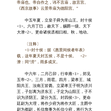
帝庙也。帝自作之，讳不言庙，故言宫。
《西京故事》云景帝庙为德阳宫。”
中五年夏，立皇子舜为常山王。封十侯
<1>。六月丁巳，赦天下，赐爵一级。天下
大潦<2>。更命诸侯丞相曰相。秋，地动。
〔注释〕
<1>封十侯：据《惠景间侯者年表》
载，这年夏天封五侯，不是十侯。 <2>
潦：同“涝”，雨多成灾。
中六年，二月己卯，行幸雍<1>，郊见
五帝<2>。三月，雨雹。四月，梁孝王、城
阳共王、汝南王皆薨。立梁孝王子明为济川
王，子彭离为济东王，子定为山阳王，子不
识为济阴王。梁分为五。封四侯<3>。更命
廷尉为大理，将作少府为将作大匠，主爵中
尉为都尉，长信詹事为长信少府，将行为大