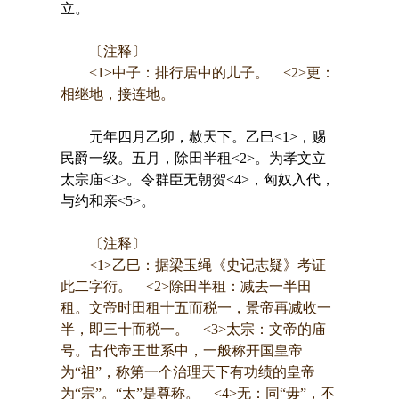
立。
〔注释〕
<1>中子：排行居中的儿子。 <2>更：
相继地，接连地。
元年四月乙卯，赦天下。乙巳<1>，赐
民爵一级。五月，除田半租<2>。为孝文立
太宗庙<3>。令群臣无朝贺<4>，匈奴入代，
与约和亲<5>。
〔注释〕
<1>乙巳：据梁玉绳《史记志疑》考证
此二字衍。 <2>除田半租：减去一半田
租。文帝时田租十五而税一，景帝再减收一
半，即三十而税一。 <3>太宗：文帝的庙
号。古代帝王世系中，一般称开国皇帝
为“祖”，称第一个治理天下有功绩的皇帝
为“宗”。“太”是尊称。 <4>无：同“毋”，不