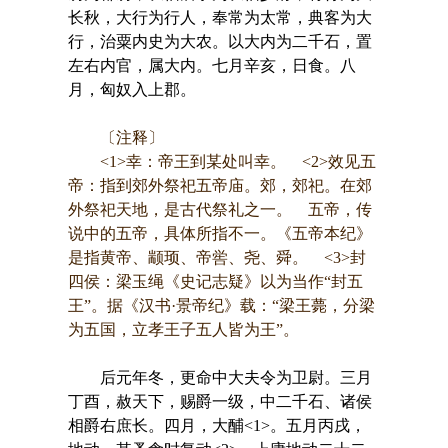
长秋，大行为行人，奉常为太常，典客为大
行，治粟内史为大农。以大内为二千石，置
左右内官，属大内。七月辛亥，日食。八
月，匈奴入上郡。
〔注释〕
<1>幸：帝王到某处叫幸。 <2>效见五
帝：指到郊外祭祀五帝庙。郊，郊祀。在郊
外祭祀天地，是古代祭礼之一。 五帝，传
说中的五帝，具体所指不一。《五帝本纪》
是指黄帝、颛顼、帝喾、尧、舜。 <3>封
四侯：梁玉绳《史记志疑》以为当作“封五
王”。据《汉书·景帝纪》载：“梁王薨，分梁
为五国，立孝王子五人皆为王”。
后元年冬，更命中大夫令为卫尉。三月
丁酉，赦天下，赐爵一级，中二千石、诸侯
相爵右庶长。四月，大酺<1>。五月丙戌，