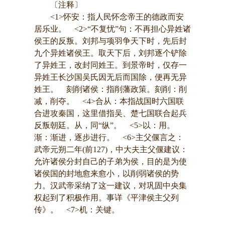
〔注释〕
<1>怀安：指人民怀念帝王的德政而安
居乐业。 <2>“不复忧”句：不再担心异姓诸
侯王的反叛。刘邦与项羽争天下时，先后封
九个异姓诸侯王。取天下后，刘邦逐个铲除
了异姓王，改封同姓王。到景帝时，仅存一
异姓王长沙国吴氏因无后而国除，便再无异
姓王。 刻削诸侯：指削藩政策。刻削：削
减，削夺。 <4>合从：本指战国时六国联
合进攻秦国，这里借指吴、楚七国联合起兵
反叛朝廷。从，同“纵”。 <5>以：用。
渐：渐进，逐步进行。 <6>主父偃言之：
武帝元朔二年(前127)，中大夫主父偃建议：
允许诸侯分封自己的子弟为侯，目的是为使
诸侯国的封地愈来愈小，以削弱诸侯的势
力。汉武帝采纳了这一建议，对巩固中央集
权起到了积极作用。事详《平津侯主父列
传》。 <7>机：关键。