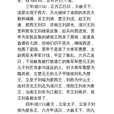
史、祋?
duì xǔ
，音对许)三个县。
三年(前154)，正月乙巳日，大赦天下。
流星出现于西方。天火烧掉了洛阳的东宫大
殿和城楼。吴王刘濞、楚王刘戊、赵王刘
遂、胶西王刘卬，济南王刘辟光、淄川王刘
贤和胶东王刘雄渠反叛，起兵向西进发。景
帝为安抚反叛的诸侯王而杀了晁错，派遣袁
盎通告七国，但他们仍不罢兵，继续西进，
包围了梁国。景帝于是派了大将军窦婴、太
尉周亚夫率军讨伐，平定了叛乱。六月乙亥
日，下诏赦免被打散逃亡的叛军和楚元王的
儿子刘艺等参与谋反的人。封大将军窦婴为
魏其侯。立楚元王的儿子平陆侯刘礼为楚
王。立皇子刘端为胶西王，刘胜为中山王，
改封济北王刘志为淄川王，淮阳王刘余为鲁
王，汝南王刘非为江都王。齐王刘将庐、燕
王刘嘉都去世了。
四年(前153)夏天，立皇太子。立皇子刘
彻为胶东王。六月甲戌日，大赦天下。闰九