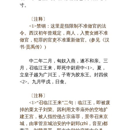
寸。
〔注释〕
<1>禁锢：这里是指限制不准做官的法
令。西汉初年曾规定，商人，入赘女婿不准
做官，犯罪的官吏不准重新做官。(参见《汉
书·贡禹传》)
中二年二月，匈奴入燕，遂不和亲。三
月，召临江王来，即死中尉府中<1>。夏，
立皇子越为广川王，子寄为胶东王。封四侯
<2>。九月甲戌，日食。
〔注释〕
<1>“召临江王来”二句：临江王，即被废
掉的栗太子刘荣。因利用文帝庙外的空地扩
建王宫，被人指控侵占宗庙罪，景帝召来京
城，由掌管京城治安的中尉郅(
zhì
，音至)都