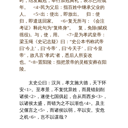
时，结发戴冠，举行加冠典礼，表示已经成
年。 <4>民为父后：指百姓中继承父业的
人。 <5>出：使出，即放出。 归：使
归，即遣送回家。 <6>复无所与：《会注
考证》释此句为“复终身”。 复，免除(赋税
徭役)。与，使，用。 <7>是为孝武皇帝：
梁玉绳《史记志疑》曰：“史公本书称武帝
曰‘今上’，曰‘今帝’，曰‘今天子’，曰‘今皇
帝’，故凡言‘孝武’者，悉后人所妄改
也。”<8>置阳陵：指把景帝的灵柩安葬在阳
陵。
太史公曰：汉兴，孝文施大德，天下怀
安<1>。至孝景，不复忧异姓，而晁错刻削
诸侯<2>，遂使七国俱起，合从而西乡<3>，
以诸侯太盛，而错为之不以渐也<4>。及主
父偃言之<5>，而诸侯以弱，卒以安。安危
之机<6>，岂不以谋哉？