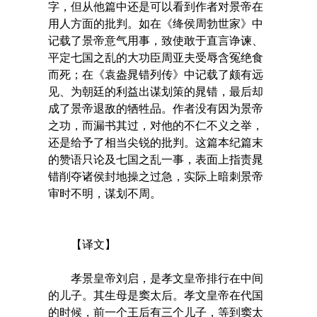
字，但从他篇中还是可以看到作者对景帝在
用人方面的批判。如在《绛侯周勃世家》中
记载了景帝意气用事，致使敢于直言诤谏、
平定七国之乱的大功臣周亚夫受辱含冤绝食
而死；在《袁盎晁错列传》中记载了颇有远
见、为朝廷的利益出谋划策的晁错，最后却
成了景帝退敌的牺牲品。作者没有因为景帝
之功，而漏书其过，对他的不仁不义之举，
还是给予了相当尖锐的批判。这篇本纪篇末
的赞语只论及七国之乱一事，表面上指责晁
错削夺诸侯封地操之过急，实际上暗刺景帝
审时不明，谋划不周。
【译文】
孝景皇帝刘启，是孝文皇帝排行在中间
的儿子。其生母是窦太后。孝文皇帝在代国
的时候，前一个王后有三个儿子，等到窦太