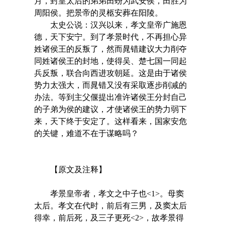
月，封皇太后的弟弟田蚡为武安侯，田胜为
周阳侯。把景帝的灵柩安葬在阳陵。
太史公说：汉兴以来，孝文皇帝广施恩
德，天下安宁。到了孝景时代，不再担心异
姓诸侯王的反叛了，然而晁错建议大力削夺
同姓诸侯王的封地，使得吴、楚七国一同起
兵反叛，联合向西进攻朝延。这是由于诸侯
势力太强大，而晁错又没有采取逐步削减的
办法。等到主父偃提出准许诸侯王分封自己
的子弟为侯的建议，才使诸侯王的势力弱下
来，天下终于安定了。这样看来，国家安危
的关键，难道不在于谋略吗？
【原文及注释】
孝景皇帝者，孝文之中子也<1>。母窦
太后。孝文在代时，前后有三男，及窦太后
得幸，前后死，及三子更死<2>，故孝景得