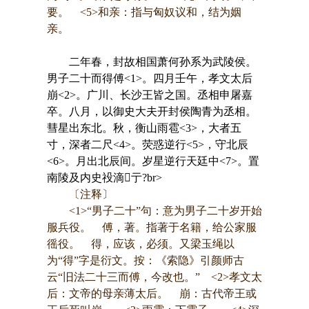
要。 <5>和亲：指与匈奴议和，结为姻
亲。
二年春，封故相国萧何孙系为武陵侯。
男子二十而得傅<1>。四月壬午，孝文太后
崩<2>。广川、长沙王皆之国。丞相申屠嘉
卒。八月，以御史大夫开封侯陶青为丞相。
彗星出东北。秋，衡山雨雹<3>，大者五
寸，深者二尺<4>。荧惑逆行<5>，守北辰
<6>。月出北辰间。岁星逆行天廷中<7>。置
南陵及内史祋滴亍?br>
〔注释〕
<1>“男子二十”句：意为男子二十岁开始
服兵役。 傅，著。指著于名籍，给公家服
徭役。 得，应该，必须。又梁玉绳以
为“得”字是衍文。按：《索隐》引颜师古
云“旧法二十三而傅，今改也。” <2>孝文太
后：文帝的母亲薄太后。 崩：古代帝王或