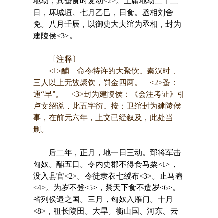
地动，其蚤食时复动<2>。上庸地动二十二
日，坏城垣。七月乙巳，日食。丞相刘舍
免。八月壬辰，以御史大夫绾为丞相，封为
建陵侯<3>。
〔注释〕
<1>酺：命令特许的大聚饮。秦汉时，
三人以上无故聚饮，罚金四两。 <2>蚤：
通“早”。 <3>封为建陵侯：《会注考证》引
卢文绍说，此五字衍。按：卫绾封为建陵侯
事，在前元六年，上文已经叙及，此处当
删。
后二年，正月，地一日三动。郅将军击
匈奴。酺五日。令内史郡不得食马粟<1>，
没入县官<2>。令徒隶衣七緵布<3>。止马舂
<4>。为岁不登<5>，禁天下食不造岁<6>。
省列侯遣之国。三月，匈奴入雁门。十月
<8>，租长陵田。大旱。衡山国、河东、云