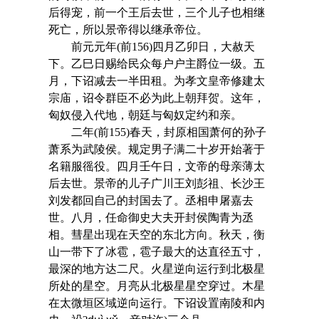
后得宠，前一个王后去世，三个儿子也相继
死亡，所以景帝得以继承帝位。
前元元年(前156)四月乙卯日，大赦天
下。乙巳日赐给民众每户户主爵位一级。五
月，下诏减去一半田租。为孝文皇帝修建太
宗庙，诏令群臣不必为此上朝拜贺。这年，
匈奴侵入代地，朝廷与匈奴定约和亲。
二年(前155)春天，封原相国萧何的孙子
萧系为武陵侯。规定男子满二十岁开始著于
名籍服徭役。四月壬午日，文帝的母亲薄太
后去世。景帝的儿子广川王刘彭祖、长沙王
刘发都回自己的封国去了。丞相申屠嘉去
世。八月，任命御史大夫开封侯陶青为丞
相。彗星出现在天空的东北方向。秋天，衡
山一带下了冰雹，雹子最大的达直径五寸，
最深的地方达二尺。火星逆向运行到北极星
所处的星空。月亮从北极星星空穿过。木星
在太微垣区域逆向运行。下诏设置南陵和内