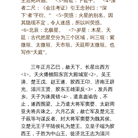
王后死叫崩。 <3>雨雹：下雹子。 <4>深
者二尺：《会注考证》引王念孙曰：“深
下‘者’字衍。” <5>荧惑：火星的别名。因
其隐现不定，令人迷惑，所以叫荧惑。
<6>北辰：北极星。 <7>岁星：木星。天
廷：古代把星空分为三个区域，叫三垣：紫
微垣、太微垣、天市垣。天廷即太微垣。也
写作“天庭”。
三年正月乙巳，赦天下。长星出西方
<1>。天火燔雒阳东宫大殿城室<2>。吴王
濞、楚王戊、赵王遂、胶西王卬、济南王辟
光、淄川王贤、胶东王雄渠反<3>，发兵西
乡。天子为诛晁错<4>，遣袁盎谕告，不
止，遂西围梁。上乃遣大将军窦婴、太尉周
亚夫将兵诛之。六月乙亥，赦亡军及楚元王
子蓺等与谋反者。封大将军窦婴为魏其侯。
立楚元王子平陆侯礼为楚王。立皇子端为胶
西王，子胜为中山王。徙济北王志为淄川