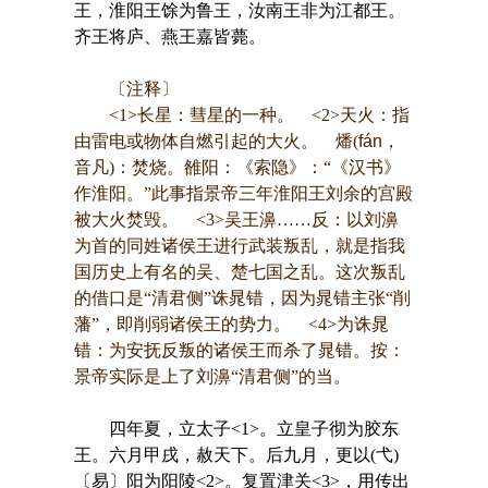
王，淮阳王馀为鲁王，汝南王非为江都王。
齐王将庐、燕王嘉皆薨。
〔注释〕
<1>长星：彗星的一种。 <2>天火：指
由雷电或物体自燃引起的大火。 燔(
fán
，
音凡)：焚烧。雒阳：《索隐》：“《汉书》
作淮阳。”此事指景帝三年淮阳王刘余的宫殿
被大火焚毁。 <3>吴王濞……反：以刘濞
为首的同姓诸侯王进行武装叛乱，就是指我
国历史上有名的吴、楚七国之乱。这次叛乱
的借口是“清君侧”诛晁错，因为晁错主张“削
藩”，即削弱诸侯王的势力。 <4>为诛晁
错：为安抚反叛的诸侯王而杀了晁错。按：
景帝实际是上了刘濞“清君侧”的当。
四年夏，立太子<1>。立皇子彻为胶东
王。六月甲戌，赦天下。后九月，更以(弋)
〔易〕阳为阳陵<2>。复置津关<3>，用传出