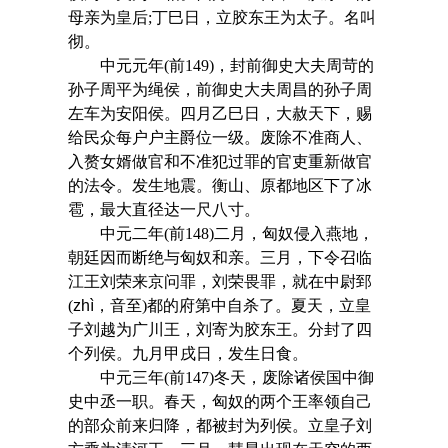
母亲为皇后;丁巳日，立胶东王为太子。名叫
彻。
中元元年(前149)，封前御史大夫周苛的
孙子周平为绳侯，前御史大夫周昌的孙子周
左车为安阳侯。四月乙巳日，大赦天下，赐
给民众每户户主爵位一级。废除不准商人、
入赘女婿做官和不准犯过罪的官吏重新做官
的法令。发生地震。衡山、原都地区下了冰
雹，最大直径达一尺八寸。
中元二年(前148)二月，匈奴侵入燕地，
朝廷因而断绝与匈奴和亲。三月，下令召临
江王刘荣来京问罪，刘荣畏罪，就在中尉郅
(
zhì
，音至)都的府第中自杀了。夏天，立皇
子刘越为广川王，刘寄为胶东王。分封了四
个列侯。九月甲戌日，发生日食。
中元三年(前147)冬天，废除诸侯国中御
史中丞一职。春天，匈奴的两个王率领自己
的部众前来归降，都被封为列侯。立皇子刘