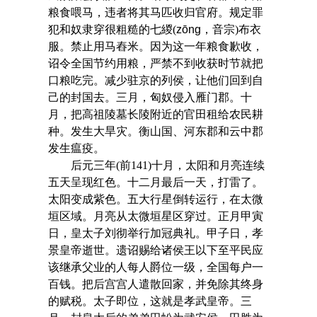
粮食喂马，违者将其马匹收归官府。规定罪
犯和奴隶穿很粗糙的七緵(
zōng
，音宗)布衣
服。禁止用马舂米。因为这一年粮食歉收，
诏令全国节约用粮，严禁不到收获时节就把
口粮吃完。减少驻京的列侯，让他们回到自
己的封国去。三月，匈奴侵入雁门郡。十
月，把高祖陵墓长陵附近的官田租给农民耕
种。发生大旱灾。衡山国、河东郡和云中郡
发生瘟疫。
后元三年(前141)十月，太阳和月亮连续
五天呈现红色。十二月最后一天，打雷了。
太阳变成紫色。五大行星倒转运行，在太微
垣区域。月亮从太微垣星区穿过。正月甲寅
日，皇太子刘彻举行加冠典礼。甲子日，孝
景皇帝逝世。遗诏赐给诸侯王以下至平民应
该继承父业的人每人爵位一级，全国每户一
百钱。把后宫宫人遣散回家，并免除其终身
的赋税。太子即位，这就是孝武皇帝。三