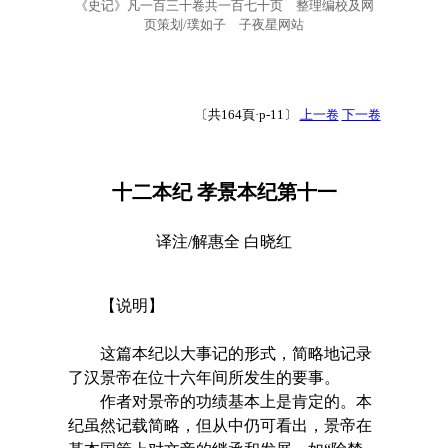
《史记》凡一百三十卷共一百七十页 整理编校及网
页策划/璞如子 子夜星网站
〔共164頁·p-11〕
上一卷
下一卷
十二本纪 孝景本纪第十一
译注/解惠全 白晓红
【说明】
这篇本纪以大事记的形式，简略地记录
了汉景帝在位十六年间所发生的要事。
作者对景帝的功绩基本上是肯定的。本
纪虽然记载简略，但从中仍可看出，景帝在