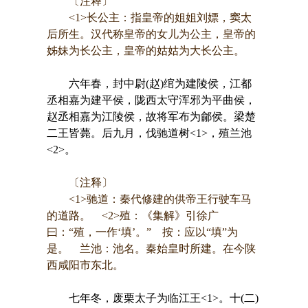
〔注释〕
<1>长公主：指皇帝的姐姐刘嫖，窦太
后所生。汉代称皇帝的女儿为公主，皇帝的
姊妹为长公主，皇帝的姑姑为大长公主。
六年春，封中尉(赵)绾为建陵侯，江都
丞相嘉为建平侯，陇西太守浑邪为平曲侯，
赵丞相嘉为江陵侯，故将军布为鄃侯。梁楚
二王皆薨。后九月，伐驰道树<1>，殖兰池
<2>。
〔注释〕
<1>驰道：秦代修建的供帝王行驶车马
的道路。 <2>殖：《集解》引徐广
曰：“殖，一作‘填’。” 按：应以“填”为
是。 兰池：池名。秦始皇时所建。在今陕
西咸阳市东北。
七年冬，废栗太子为临江王<1>。十(二)