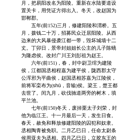
月，把易阳改名为阳陵。重新在水陆要道设
置关卡，用凭证方得出入。冬天，改赵国为
邯郸郡。
五年(前152)三月，修建阳陵和渭桥。五
月，拨钱二十万，招募民众迁居阳陵。从西
边来的大风暴侵袭江都一带，毁坏城墙十二
丈。丁卯日，景帝封姐姐长公主的儿子陈蟜
为隆虑侯。改封广川王刘彭祖为赵王。
六年(前151)，春，封中尉卫绾为建陵
侯，江都国丞相程嘉为建平侯，陇西郡太守
公浑邪为平曲侯，赵国丞相苏嘉为江陵侯，
前将军栾布为(
shū
，音输)侯。梁王，楚王都
去世了。闰九月，砍伐驰道两旁的树木，填
平兰池。
七年(前150)冬天，废掉栗太子刘荣，封
他为临江王。十一月最后一天，发生日食。
春天，赦免和释放修建阳陵的囚犯和奴隶。
丞相陶青被免职。二月乙巳日，任命太尉条
侯周亚夫为丞相。四月乙巳日，立胶东王的