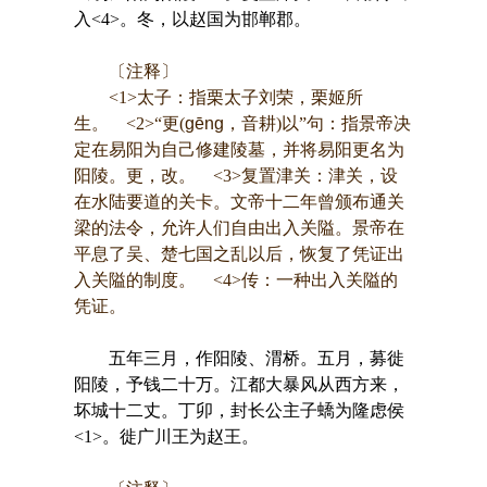
入<4>。冬，以赵国为邯郸郡。
〔注释〕
<1>太子：指栗太子刘荣，栗姬所
生。 <2>“更(
gēng
，音耕)以”句：指景帝决
定在易阳为自己修建陵墓，并将易阳更名为
阳陵。更，改。 <3>复置津关：津关，设
在水陆要道的关卡。文帝十二年曾颁布通关
梁的法令，允许人们自由出入关隘。景帝在
平息了吴、楚七国之乱以后，恢复了凭证出
入关隘的制度。 <4>传：一种出入关隘的
凭证。
五年三月，作阳陵、渭桥。五月，募徙
阳陵，予钱二十万。江都大暴风从西方来，
坏城十二丈。丁卯，封长公主子蟜为隆虑侯
<1>。徙广川王为赵王。