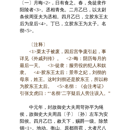
〔一〕月晦<2>，日有食之。春，免徒隶作
阳陵者<3>。丞相青免。二月乙巳，以太尉
条侯周亚夫为丞相。四月乙巳，立胶东王太
后为皇后<4>。丁巳，立胶东王为太子。名
彻<5>。
〔注释〕
<1>栗太子被废，因后宫争庞引起，事
详见《外戚列传》。 <2>晦：阴历每月的
最后一天。 <3>徒隶：服劳役的犯人和奴
隶。 <4>胶东王太后：景帝之妃，刘彻的
母亲，姓王。这时刘彻还是胶东王，所以称
为胶东王太后。 <5>名彻：《会注考证》
引张文虎曰：“‘名彻’二字疑后人旁注误入。”
中元年，封故御史大夫周苛孙平为绳
侯，故御史大夫周昌〔子〕〔孙〕左车为安
阳侯。四月乙巳，赦天下，赐爵一级。除禁
锢<1>。地动。衡山、原都雨雹，大者尺八