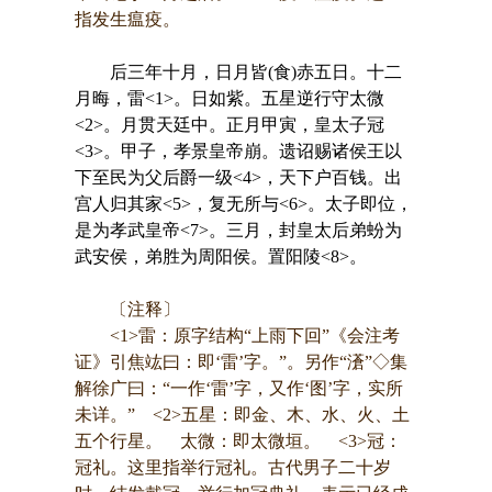
指发生瘟疫。
后三年十月，日月皆(食)赤五日。十二
月晦，雷<1>。日如紫。五星逆行守太微
<2>。月贯天廷中。正月甲寅，皇太子冠
<3>。甲子，孝景皇帝崩。遗诏赐诸侯王以
下至民为父后爵一级<4>，天下户百钱。出
宫人归其家<5>，复无所与<6>。太子即位，
是为孝武皇帝<7>。三月，封皇太后弟蚡为
武安侯，弟胜为周阳侯。置阳陵<8>。
〔注释〕
<1>雷：原字结构“上雨下回”《会注考
证》引焦竑曰：即‘雷’字。”。另作“濸”◇集
解徐广曰：“一作‘雷’字，又作‘图’字，实所
未详。” <2>五星：即金、木、水、火、土
五个行星。 太微：即太微垣。 <3>冠：
冠礼。这里指举行冠礼。古代男子二十岁