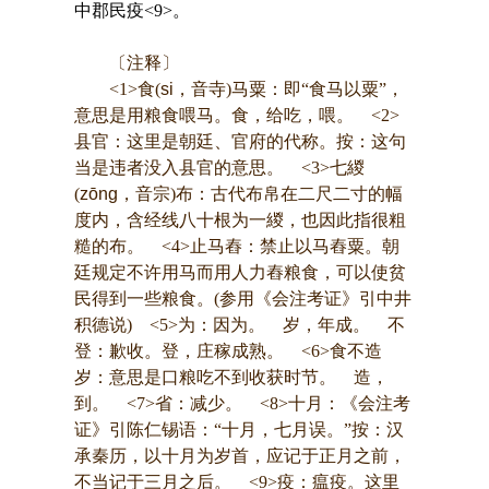
中郡民疫<9>。
〔注释〕
<1>食(
si
，音寺)马粟：即“食马以粟”，
意思是用粮食喂马。食，给吃，喂。 <2>
县官：这里是朝廷、官府的代称。按：这句
当是违者没入县官的意思。 <3>七緵
(
zōng
，音宗)布：古代布帛在二尺二寸的幅
度内，含经线八十根为一緵，也因此指很粗
糙的布。 <4>止马舂：禁止以马舂粟。朝
廷规定不许用马而用人力舂粮食，可以使贫
民得到一些粮食。(参用《会注考证》引中井
积德说) <5>为：因为。 岁，年成。 不
登：歉收。登，庄稼成熟。 <6>食不造
岁：意思是口粮吃不到收获时节。 造，
到。 <7>省：减少。 <8>十月：《会注考
证》引陈仁锡语：“十月，七月误。”按：汉
承秦历，以十月为岁首，应记于正月之前，
不当记于三月之后。 <9>疫：瘟疫。这里