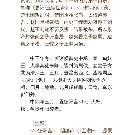
责讯。刘荣畏罪，即在中尉的府第中自杀。
事详《史记·五宗世家》) <2>封四侯：吴、
楚七国叛乱时，楚国丞相张尚、太傅赵夷
吾，赵国丞相建德、内史王悍因劝阻楚王刘
戊、赵王刘遂不要反叛，结果被杀。所以景
帝封张尚之子张当居、赵夷吾之子赵周、建
德之子横、王悍之子王弃为侯。
中三年冬，罢诸侯御史中丞。春，匈奴
王二人率其徒来降，皆封为列侯。立皇子方
乘为清河王。三月，彗星出西北。丞相周亚
夫(死)〔免〕，以御史大夫桃侯刘舍为丞
相。四月，地动。九月戊戌晦，日食。军东
都门外。
中四年三月，置德阳宫<1>。大蝗。
秋，赦徒作阳陵者。
〔注释〕
<1>德阳宫：《集解》引臣瓒曰：“是景