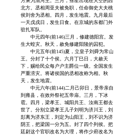
方乘为清河王。三月，彗星出现在天空的西
北方。丞相周亚夫被免职，任命御史大夫桃
侯刘舍为丞相。四月，发生地震。九月最后
一天戊戌日，发生日食。在京城的东都门外
驻扎军队。
中元四年(前146)三月，修建德阳宫。发
生大蝗灾。秋天，赦免修建阳陵的囚犯。
中元五年(前145)夏，立皇子刘舜为常山
王。分封了十个侯。六月丁巳日，大赦天
下，赐给民众每户户主爵位一级。全国发生
严重涝灾。将诸侯国的丞相改称为相。秋
天，发生地震。
中元六年(前144)二月己卯日，景帝亲自
到雍县，在效外祭祀五帝庙。三月，下冰
雹。四月，梁孝王、城阳共王、汝南王都去
世了。分别立梁孝王儿子刘明为济川王，刘
彭离为济东王，刘定为山阳王，刘不识为济
阴王，把梁国一分为五。封了四个列侯。把
廷尉这个官职改名为大理，将作少府改名为