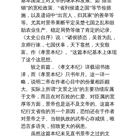
基本国策上对文帝的继承和发展。如“除禁
锢”的宽松政策、“省列侯遣之国”等节俭措
施，以及遗诏中“出宫人，归其家”的善举等
等。尤其对景帝果断平定吴楚七国之乱和鼓
励农业生产、稳定局势等做了肯定的记录。
《太史公自序》说：“诸侯骄恣，吴首为乱，
京师行诛，七国伏辜，天下翕然，大安殷
富。作《孝景本纪》。”这篇本纪基本上体现
了这个这思想。
较之前篇，《孝文本纪》详载诏书德
泽，而《孝景本纪》只书年月。这一详一
略，说明二帝在作者心目中的份量相距颇
大。实际上所谓“文景之治”的主要功绩应属
于文帝，而且在对百姓的仁爱、对臣属的宽
厚等方面，景帝也是远不及文帝的。这篇本
纪行文省俭的另一个原因，恐怕还在于作者
对景帝之子、当朝执政的武帝心存戒惧，唯
恐言多语失，招致更大的祸患。
虽然这篇本纪未见直书景帝之过的文