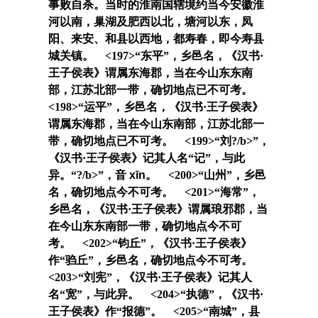
事败自杀。当时的淮南国辖境约当今安徽淮
河以南，巢湖及肥西以北，塘河以东，凤
阳、来安、和县以西地，都寿春，即今寿县
城关镇。 <197>“
东平
”，乡邑名，《汉书·
王子侯表》谓属东海郡，当在今山东东南
部，江苏北部一带，确切地点已不可考。
<198>“
运平
”，乡邑名，《汉书·王子侯表》
谓属东海郡，当在今山东南部，江苏北部一
带，确切地点已不可考。 <199>“
刘?/b>”，
《汉书·王子侯表》记其人名“
记
”，与此
异。“
?/b>”，音
xīn
。 <200>“
山州
”，乡邑
名，确切地点今不可考。 <201>“
海常
”，
乡邑名，《汉书·王子侯表》谓属琅邪郡，当
在今山东东南部一带，确切地点今不可
考。 <202>“
钧丘
”，《汉书·王子侯表》
作“
驺丘
”，乡邑名，确切地点今不可考。
<203>“
刘宪
”，《汉书·王子侯表》记其人
名“
宽
”，与此异。 <204>“
执德
”，《汉书·
王子侯表》作“
报德
”。 <205>“
南城
”，县