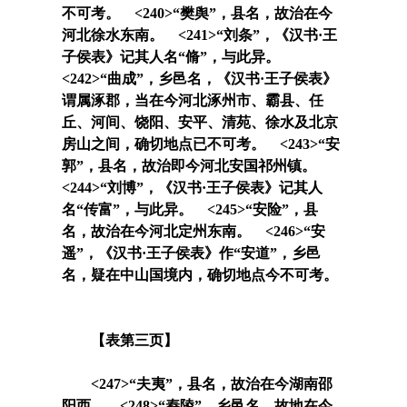
不可考。 <240>“
樊舆
”，县名，故治在今
河北徐水东南。 <241>“
刘条
”，《汉书·王
子侯表》记其人名“
脩
”，与此异。
<242>“
曲成
”，乡邑名，《汉书·王子侯表》
谓属涿郡，当在今河北涿州市、霸县、任
丘、河间、饶阳、安平、清苑、徐水及北京
房山之间，确切地点已不可考。 <243>“
安
郭
”，县名，故治即今河北安国祁州镇。
<244>“
刘博
”，《汉书·王子侯表》记其人
名“
传富
”，与此异。 <245>“
安险
”，县
名，故治在今河北定州东南。 <246>“
安
遥
”，《汉书·王子侯表》作“
安道
”，乡邑
名，疑在中山国境内，确切地点今不可考。
【表第三页】
<247>“
夫夷
”，县名，故治在今湖南邵
阳西。 <248>“
舂陵
”，乡邑名，故地在今