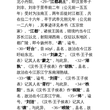
北小丹阳。 <29>“
江都易王
”，即汉景帝子
刘非。刘非于景帝前二年（公元前一五五
年）受封为汝南王，两年后徙封江都王，共
在位二十六年，卒于武帝元朔元年（公元前
一二八年），其事迹详见本书《五宗世
家》。“
江都
”，诸侯王国名，辖境约当今江
苏长江以北，射阳湖西南，仪征以东地区，
都广陵，即今扬州市。“
易
”，谥号。
<30>“
盱台
”，音
xūyí
，县名，故治在今江苏
盱眙东北。 <31>“
刘象之
”，《汉书·王子侯
表》记其人名“
蒙之
”，与此异。 <32>“
湖
孰
”，《汉书·王子侯表》作“
胡孰
”，县名，
故治在今江苏江宁东南湖熟镇。
<33>“
顷
”，谥号。“
刘胥
”，《汉书·王子侯
表》记其人名“
胥行
”，与此异。 <34>“
秩
阳
”，当从《汉书·王子侯表》作“
秣陵
”，县
名，故治在今江苏江宁南。 <35>“
终
”，谥
号。“
刘涟
”，《汉书·王子侯表》记其人
名“
缠
”，与此异。 <36>“
睢陵
”，县名，故