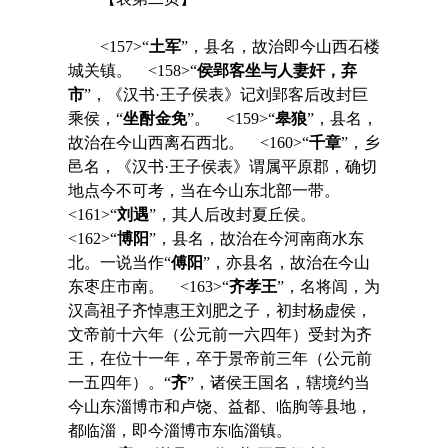
<157>“
土军
”，县名，故治即今山西石楼
城关镇。 <158>“
侯郢客坐与人妻奸，弃
市
”，《汉书·王子侯表》记刘郢客后改封巨
乘侯，“
坐酎金免
”。 <159>“
皋狼
”，县名，
故治在今山西离石西北。 <160>“
千章
”，乡
邑名，《汉书·王子侯表》谓属平原郡，确切
地点今不可考，当在今山东北部一带。
<161>“
刘遇
”，其人后改封夏丘侯。
<162>“
博阳
”，县名，故治在今河南商水东
北。一说当作“
傅阳
”，亦县名，故治在今山
东枣庄市南。 <163>“
齐孝王
”，名将闾，为
汉高祖子齐悼惠王刘肥之子，初封杨虚侯，
文帝前十六年（公元前一六四年）受封为齐
王，在位十一年，卒于景帝前三年（公元前
一五四年）。“
齐
”，诸侯王国名，辖境约当
今山东淄博市和卢饶、益都、临朐等县地，
都临淄，即今淄博市东临淄镇。