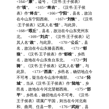
<164>“
康
”，谥号，《汉书·王子侯表》
作“
顷
”。 <165>“
终吉
”，《汉书·王子侯
表》作“
终古
”。 <166>“
宁阳
”，县名，故治
在今山东宁阳西南。 <167>“
刘恢
”，《汉书
·王子侯表》记其人名“
恬
”，与此异。
<168>“
瑕丘
”，县名，故治在今山东兖州东
北。 <169>“
刘贞
”，《汉书·王子侯表》记
其人名“
政
”，与此异。 <170>“
公丘
”，县
名，故治在今山东滕县西南。 <171>“
郁
狼
”，《汉书·王子侯表》作“
郁桹
”，乡邑
名，故地在今山东鱼台东北。 <172>“
刘
骑
”，《汉书·王子侯表》记其人名“
骄
”，与
此异。 <173>“
西昌
”，乡邑名，确切地点今
不可考，疑当在今山东中南部。 <174>“
陉
城
”，当从《汉书·王子侯表》作“
陆地
”，乡
邑名，故地在今河北望都西南。 <175>“
邯
平
”，乡邑名，确切地点今不可考。《汉书·
王子侯表》谓属广平国，则当在今河北南
和、曲周、任县一带。 <176>“
武始
”，县