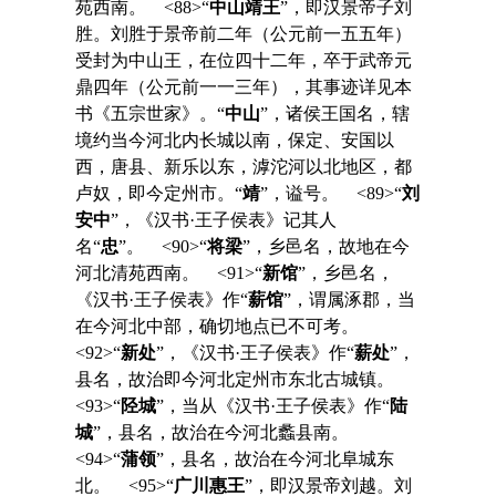
苑西南。 <88>“
中山靖王
”，即汉景帝子刘
胜。刘胜于景帝前二年（公元前一五五年）
受封为中山王，在位四十二年，卒于武帝元
鼎四年（公元前一一三年），其事迹详见本
书《五宗世家》。“
中山
”，诸侯王国名，辖
境约当今河北内长城以南，保定、安国以
西，唐县、新乐以东，滹沱河以北地区，都
卢奴，即今定州市。“
靖
”，谥号。 <89>“
刘
安中
”，《汉书·王子侯表》记其人
名“
忠
”。 <90>“
将梁
”，乡邑名，故地在今
河北清苑西南。 <91>“
新馆
”，乡邑名，
《汉书·王子侯表》作“
薪馆
”，谓属涿郡，当
在今河北中部，确切地点已不可考。
<92>“
新处
”，《汉书·王子侯表》作“
薪处
”，
县名，故治即今河北定州市东北古城镇。
<93>“
陉城
”，当从《汉书·王子侯表》作“
陆
城
”，县名，故治在今河北蠡县南。
<94>“
蒲领
”，县名，故治在今河北阜城东
北。 <95>“
广川惠王
”，即汉景帝刘越。刘