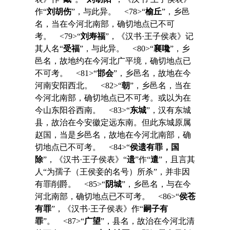
作“
刘胡伤
”，与此异。 <78>“
榆丘
”，乡邑
名，当在今河北南部，确切地点已不可
考。 <79>“
刘寿福
”，《汉书·王子侯表》记
其人名“
受福
”，与此异。 <80>“
襄嚵
”，乡
邑名，故地约在今河北广平境，确切地点已
不可考。 <81>“
邯会
”，乡邑名，故地在今
河南安阳西北。 <82>“
朝
”，乡邑名，当在
今河北南部，确切地点已不可考。或以为在
今山东阳谷西南。 <83>“
东城
”，汉有东城
县，故治在今安徽定远东南。但此东城原属
赵国，当是乡邑名，故地在今河北南部，确
切地点已不可考。 <84>“
侯遗有罪，国
除
”，《汉书·王子侯表》“
遗
”作“
遣
”，且言其
人“为孺子（王侯妾的名号）所杀”，并非因
有罪削爵。 <85>“
阴城
”，乡邑名，与在今
河北南部，确切地点已不可考。 <86>“
侯苍
有罪
”，《汉书·王子侯表》作“
嗣子有
罪
”。 <87>“
广望
”，县名，故治在今河北清