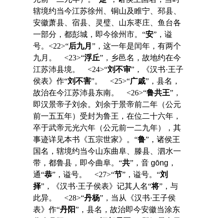
辖境约当今江苏徐州、铜山及睢宁、邳县、
安徽萧县、宿县、灵璧、山东枣庄、鱼台各
一部分，都彭城，即今徐州市。“
安
”，谥
号。<22>“
后九月
”，这一年是闰年，有两个
九月。 <23>“
浮丘
”，乡邑名，故地约在今
江苏沛县境。 <24>“
刘不审
”，《汉书·王子
侯表》作“
刘不害
”。 <25>“
广戚
”，县名，
故治在今江苏沛县东南。 <26>“
鲁共王
”，
即汉景帝子刘余。刘余于景帝前二年（公元
前一五五年）受封为鲁王，在位二十六年，
卒于武帝元光六年（公元前一二九年），其
事迹详见本书《五宗世家》。“
鲁
”，诸侯王
国名，辖境约当今山东曲阜、滕县、泗水一
带，都鲁县，即今曲阜。“
共
”，音
gōng
，
通“
恭
”，谥号。 <27>“
节
”，谥号。“
刘
择
”，《汉书·王子侯表》记其人名“
将
”，与
此异。 <28>“
丹杨
”，当从《汉书·王子侯
表》作“
丹阳
”，县名，故治即今安徽当涂东