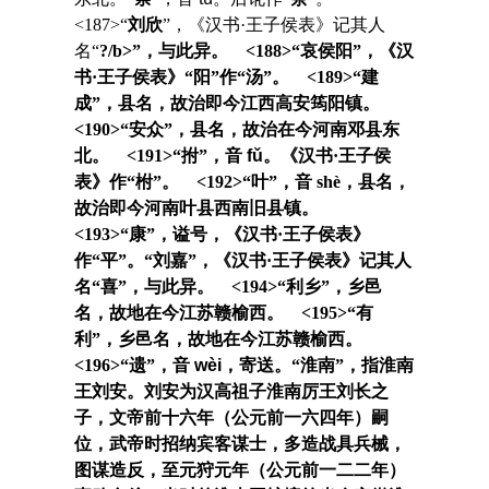
<187>“
刘欣
”，《汉书·王子侯表》记其人
名“
?/b>”，与此异。 <188>“
哀侯阳
”，《汉
书·王子侯表》“
阳
”作“
汤
”。 <189>“
建
成
”，县名，故治即今江西高安筠阳镇。
<190>“
安众
”，县名，故治在今河南邓县东
北。 <191>“
拊
”，音
fǔ
。《汉书·王子侯
表》作“
柎
”。 <192>“
叶
”，音 shè，县名，
故治即今河南叶县西南旧县镇。
<193>“
康
”，谥号，《汉书·王子侯表》
作“
平
”。“
刘嘉
”，《汉书·王子侯表》记其人
名“
喜
”，与此异。 <194>“
利乡
”，乡邑
名，故地在今江苏赣榆西。 <195>“
有
利
”，乡邑名，故地在今江苏赣榆西。
<196>“
遗
”，音
wèi
，寄送。“
淮南
”，指淮南
王刘安。刘安为汉高祖子淮南厉王刘长之
子，文帝前十六年（公元前一六四年）嗣
位，武帝时招纳宾客谋士，多造战具兵械，
图谋造反，至元狩元年（公元前一二二年）