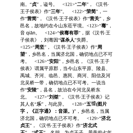
南。“
贞
”，谥号。 <121>“
二年
”，《汉书·
王子侯表》作“
三年
”。 <122>“
荣简
”，一
作“
营简
”，《汉书·王子侯表》作“
营关
”，乡
邑名，故地约在今山东莅平境。<123>“
骞
”，
音
qiān
。 <124>“
侯骞有罪
”，据《汉书·王
子侯表》，刘骞因“
谋杀人
”失爵。
<125>“
周坚
”，《汉书·王子侯表》作“
周
望
”，乡邑名，当属济北国，确切地点已不可
考。 <126>“
安阳
”，乡邑名，《汉书·王子
侯表》谓属平原郡，当今山东平原、陵县、
禹城、齐河、临邑、惠民、商河、阳信及河
北吴桥一带，确切地点已不可考。一说当
作“
安陵
”，县名，故治在今河北吴桥东
北。 <127>“
刘桀
”，《汉书·王子侯表》记
其人名“
乐
”，与此异。 <128>“
五
(图片
字，《正字通》：音渠。)
”，乡邑名，当属
济北国，确切地点已不可考。 <129>“
济北
贞王
”，《汉书·王子侯表》作“
济北式
王
”，“
式王
”，名胡，为贞王子，景帝前七年