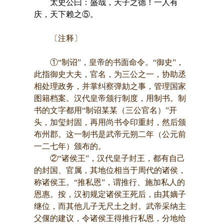
太史公曰：盛哉，天子之德！一人有
庆，天下赖之⑤。
〔注释〕
①“制诏”，皇帝的书面命令。“御史”，
此指御史大夫，官名，为三公之一，协助丞
相处理政务，并掌纠察弹劾之事，管理国家
图籍档案。汉代皇帝颁行制度，用制书。制
书的文字都用“制诏某某（三公官名）”开
头，加玺封固，再用尚书令印重封，然后颁
布州郡。这一制书是武帝元朔二年（公元前
一二七年）颁布的。
②“诸侯王”，汉代皇子封王，都有自己
的封国、官属，其地位相当于周代的诸侯，
称诸侯王。“推私恩”，谓推行、施加私人的
恩惠。按，汉初规定诸侯王死后，由其嫡子
继位，而其他儿子无尺土之封。武帝采纳主
父偃的建议，令诸侯王得推行私恩，分地给