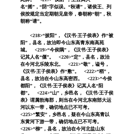
名“
摇
”，“
阴
”字似误。“
秋请
”，诸侯王、列
侯按规定当定期朝见皇帝，春朝称“
朝
”，秋
朝称“
请
”。
<218>“
披阳
”，《汉书·王子侯表》作“
被
阳
”，县名，故治即今山东高青东南高苑
城。 <219>“
今侯隅
”，《汉书·王子侯表》
记其人名“
偃
”。 <220>“
定
”，县名，故治
在今河北乐陵东北。 <221>“
敬
”，谥号，
《汉书·王子侯表》作“
敷
”。 <222>“
稻
”，
县名，故治在今山东高密西。 <223>“
今侯
都阳
”，《汉书·王子侯表》记其人名“
阳
都
”。 <224>“
山
”，乡邑名，《汉书·王子侯
表》谓属勃海郡，则当在今河北东南部大运
河以东一带，确切地点已不可考。
<225>“
繁安
”，乡邑名，疑在今山东高青以
东黄河下游一带，确切地点已不可考。
<226>“
柳
”，县名，故治在今河北盐山东