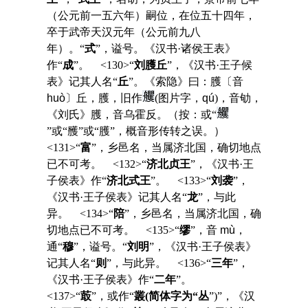
（公元前一五六年）嗣位，在位五十四年，
卒于武帝天汉元年（公元前九八
年）。“
式
”，谥号。《汉书·诸侯王表》
作“
成
”。 <130>“
刘臒丘
”，《汉书·王子候
表》记其人名“
丘
”。《索隐》曰：臒〔音
huò
〕丘，臒，旧作
(图片字，
qú
)，音劬，
《刘氏》臒，音乌霍反。（按：或“
”或“雘”或“臒”，概音形传转之误。）
<131>“
富
”，乡邑名，当属济北国，确切地点
已不可考。 <132>“
济北贞王
”，《汉书·王
子侯表》作“
济北式王
”。 <133>“
刘袭
”，
《汉书·王子侯表》记其人名“
龙
”，与此
异。 <134>“
陪
”，乡邑名，当属济北国，确
切地点已不可考。 <135>“
缪
”，音
mù
，
通“
穆
”，谥号。“
刘明
”，《汉书·王子侯表》
记其人名“
则
”，与此异。 <136>“
三年
”，
《汉书·王子侯表》作“
二年
”。
<137>“
菆
”，或作“
叢(简体字为“丛
”)”，《汉