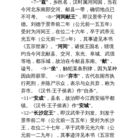
<7>“
兹
”，乡邑名，汉时属河间国，当在
今河北东南部交河、献县一带，确切地点已
不可考。 <8>“
河间献王
”，即汉景帝子刘
德。刘德于景帝前二年（公元前一五五年）
受封为河间王，在位二十六年，卒于武帝元
光五年（公元前一三○年），其事迹见本书
《五宗世家》。“
河间
”，诸侯王国名，辖境
约当今河北献县、交河、东光、阜城、武强
等地，都乐城，故治在今献县东南。“
献
”，
谥号。 <9>“
坐
”，触犯某条刑律，因为某种
因由而获罪。 <10>“
弃市
”，古代在闹市执
行死刑，并陈尸示众，表示与众共弃，称为
弃市。《汉书·王子侯表》作“自杀”。
<11>“
安成
”，县名，故治即今江西安福平都
镇。《汉书·王子侯表》作“
安城
”。
<12>“
长沙定王
”，即汉武帝子刘发。刘发于
景帝前二年（公元前一五五年）受封为长沙
王，在位二十七年，卒于武帝元光六年（公
元前一二九年），其事迹洋见本书《五宗世