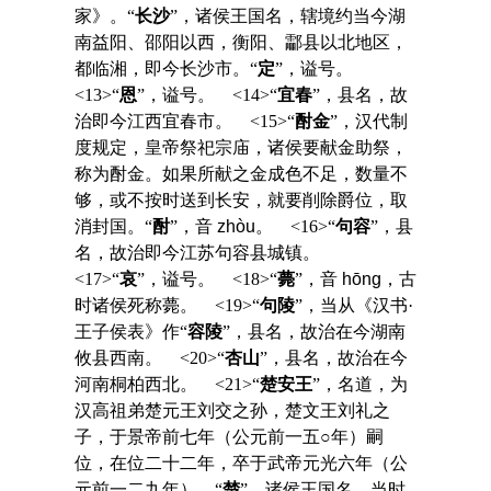
家》。“
长沙
”，诸侯王国名，辖境约当今湖
南益阳、邵阳以西，衡阳、酃县以北地区，
都临湘，即今长沙市。“
定
”，谥号。
<13>“
恩
”，谥号。 <14>“
宜春
”，县名，故
治即今江西宜春市。 <15>“
酎金
”，汉代制
度规定，皇帝祭祀宗庙，诸侯要献金助祭，
称为酎金。如果所献之金成色不足，数量不
够，或不按时送到长安，就要削除爵位，取
消封国。“
酎
”，音
zhòu
。 <16>“
句容
”，县
名，故治即今江苏句容县城镇。
<17>“
哀
”，谥号。 <18>“
薨
”，音
hōng
，古
时诸侯死称薨。 <19>“
句陵
”，当从《汉书·
王子侯表》作“
容陵
”，县名，故治在今湖南
攸县西南。 <20>“
杏山
”，县名，故治在今
河南桐柏西北。 <21>“
楚安王
”，名道，为
汉高祖弟楚元王刘交之孙，楚文王刘礼之
子，于景帝前七年（公元前一五○年）嗣
位，在位二十二年，卒于武帝元光六年（公
元前一二九年）。“
楚
”，诸侯王国名，当时