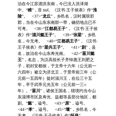
治在今江苏泗洪东南，今已没入洪泽湖
中。“
睢
”，音
suī
。《汉书·王子侯表》作“
淮
陵
”。 <37>“
龙丘
”，乡邑名，汉时属琅邪
郡，当在今山东东南部一带，确切地点已不
可考。 <38>“
江都易王子
”，《汉书·王子侯
表》作“
淄川懿王子
”。 <39>“
张梁
”，乡邑
名，今无考。 <40>“
江都易王子
”，《汉书·
王子侯表》作“
梁共王子
”。 <41>“
剧
”，县
名，故治在今山东寿光南。 <42>“
菑川懿
王
”，名志，为汉高祖长子齐悼惠王刘肥之
子，初封安都侯，于文帝十六年（公元前一
六四年）被立为济北王，于景帝前三年（公
元前一五四年）徙封淄川王，在位三十五
年，卒于武帝元光五年（公元前一三○
年）。“
菑川
”，诸侯王国名，辖境约当今山
东淄博市区及寿光、益都等县部分地区，都
剧。“
懿
”，谥号。 <43>“
原
”，谥号。
<44>“
孝
”，谥号。 <45>“
壤
”，乡邑名，今
无考。《汉书·王子侯表》作“
怀昌
”。