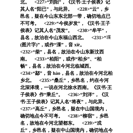
北。 <227>“
刘阳
”，《汉书·王子侯表》记
其人名“
阳已
”，与此异。 <228>“
云
”，乡
邑名，疑在今山东东北部一带，确切地点已
不可考。 <229>“
今侯岁发
”，《汉书·王子
侯表》记其人名“
茂发
”。 <230>“
牟平
”，
县名，故治在今山东福山西北。 <231>“
(图片字)
”，或作“
渫
”，音 xiè。
<232>“
柴
”，县名，故治在今山东新汶西
南。 <233>“
柏阳
”，或作“
柏乡
”、“
柏
畅
”，县名，故治在今河北临城西。
<234>“
鄗
”，音 hào，县名，故治在今河北柏
乡北。 <235>“
桑丘
”，乡邑名，约在今河
北深泽境，一说在河北徐水西南。《汉书·王
子侯表》作“
乘丘
”。 <236>“
刘洋
”，《汉
书·王子侯表》记其人名“
将夜
”，与此异。
<237>“
高丘
”，乡邑名，疑在中山国境内，
确切地点今不可考。 <238>“
柳宿
”，乡邑
名，故地在今河北望都东。 <239>“
戎
丘
”，乡邑名，疑在中山国境内，确切地点今