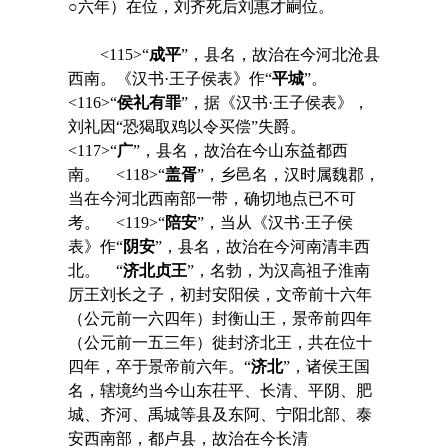
○六年）在位，刘齐死后刘惠才嗣位。
<115>“
成平
”，县名，故治在今河北沧县
西南。《汉书·王子侯表》作“
平城
”。
<116>“
侯礼有罪
”，据《汉书·王子侯表》，
刘礼因“恐猲取鸡以令买偿”失爵。
<117>“
广
”，县名，故治在今山东益都西
南。 <118>“
盖胥
”，乡邑名，汉时属魏郡，
当在今河北西南部一带，确切地点已不可
考。 <119>“
陪安
”，当从《汉书·王子侯
表》作“
阴安
”，县名，故治在今河南清丰西
北。
“
济北贞王
”，名勃，为汉高祖子淮南
厉王刘长之子，初封安阳侯，文帝前十六年
（公元前一六四年）封衡山王，景帝前四年
（公元前一五三年）徙封济北王，共在位十
四年，卒于景帝前六年。“
济北
”，诸侯王国
名，辖境约当今山东茌平、长清、平阴、肥
城、齐河、禹城等县及东阿、宁阳北部、泰
安西南部，都卢县，故治在今长清