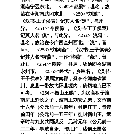
湖南宁远东北。 <249>“
都梁
”，县名，故
治在今湖南武冈东北。 <250>“
刘遂
”，
《汉书·王子侯表》记其人名“
定
”，与此
异。 <251>“
今侯係
”，《汉书·王子侯表》
记其人名“
傒
”，与此异。 <252>“
洮阳
”，
县名，故治在今广西全州西北。“
洮
”，音
táo
。 <253>“
刘狗彘
”，《汉书·王子侯表》
记其人名“
狩燕
”，一作“
将燕
”。“
彘
”，音
zhì
。 <254>“
泉陵
”，县名，故治即今湖南
永州市。 <255>“
终弋
”，乡邑名，《汉书·
王子侯表》谓属汝南郡，疑在今河南省潢
川、息县一带故弋阳县境内，确切地点已不
可考。 <256>“
衡山王赐
”，为汉高祖子淮
南厉王刘长之子，淮南王刘安之弟，文帝前
十六年（公元前一六四年）封庐江王，景帝
前四年（公元前一五三年）徙封衡山王。武
帝时与刘安共同谋反，元狩元年（公元前一
二二年）事败自杀。“
衡山
”，诸侯王国名，