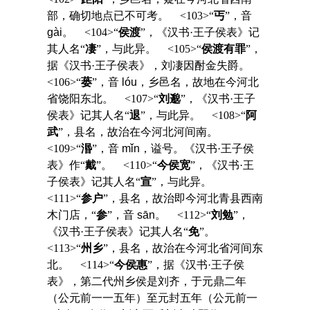
部，确切地点已不可考。 <103>“
丐
”，音
gài
。 <104>“
侯渡
”，《汉书·王子侯表》记
其人名“
凄
”，与此异。 <105>“
侯渡有罪
”，
据《汉书·王子侯表》，刘凄因酎金失爵。
<106>“
蒌
”，音
lóu
，乡邑名，故地在今河北
省饶阳东北。 <107>“
刘邈
”，《汉书·王子
侯表》记其人名“
退
”，与此异。 <108>“
阿
武
”，县名，故治在今河北河间南。
<109>“
湣
”，音
mǐn
，谥号。《汉书·王子侯
表》作“
戴
”。 <110>“
今侯宽
”，《汉书·王
子侯表》记其人名“
宣
”，与此异。
<111>“
参户
”，县名，故治即今河北青县西南
木门店，“
参
”，音
sān
。 <112>“
刘勉
”，
《汉书·王子侯表》记其人名“
免
”。
<113>“
州乡
”，县名，故治在今河北省河间东
北。 <114>“
今侯惠
”，据《汉书·王子侯
表》，第二代州乡侯是刘齐，于元鼎二年
（公元前一一五年）至元封五年（公元前一