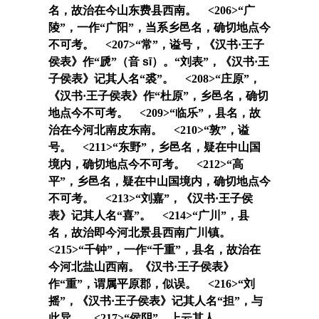
名，故治在今山东费县西南。 <206>“
广
陵
”，一作“
广阳
”，当系乡邑名，确切地点今
不可考。 <207>“
常
”，谥号，《汉书·王子
侯表》作“
虒
”（音
sī）
。“
刘表
”，《汉书·王
子侯表》记其人名“
裘
”。 <208>“
庄原
”，
《汉书·王子侯表》作“
杜原
”，乡邑名，确切
地点今不可考。 <209>“
临乐
”，县名，故
治在今河北南皮东南。 <210>“
敦
”，谥
号。 <211>“
东野
”，乡邑名，疑在中山国
境内，确切地点今不可考。 <212>“
高
平
”，乡邑名，疑在中山国境内，确切地点今
不可考。 <213>“
刘嘉
”，《汉书·王子侯
表》记其人名“
喜
”。 <214>“
广川
”，县
名，故治即今河北景县西南广川镇。
<215>“
千钟
”，一作“
千重
”，县名，故治在
今河北盐山西南。《汉书·王子侯表》
作“
重
”，谓属平原郡，似误。 <216>“
刘
摇
”，《汉书·王子侯表》记其人名“
担
”，与
此异。 <217>“
侯阴
”，上云其人