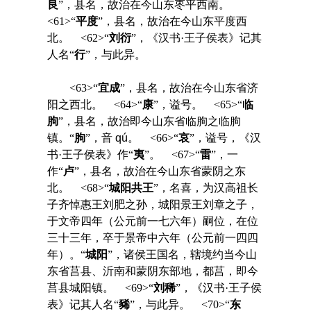
良
”，县名，故治在今山东枣平西南。
<61>“
平度
”，县名，故治在今山东平度西
北。 <62>“
刘衍
”，《汉书·王子侯表》记其
人名“
行
”，与此异。
<63>“
宜成
”，县名，故治在今山东省济
阳之西北。 <64>“
康
”，谥号。 <65>“
临
朐
”，县名，故治即今山东省临朐之临朐
镇。“
朐
”，音
qú
。 <66>“
哀
”，谥号，《汉
书·王子侯表》作“
夷
”。 <67>“
雷
”，一
作“
卢
”，县名，故治在今山东省蒙阴之东
北。 <68>“
城阳共王
”，名喜，为汉高祖长
子齐悼惠王刘肥之孙，城阳景王刘章之子，
于文帝四年（公元前一七六年）嗣位，在位
三十三年，卒于景帝中六年（公元前一四四
年）。“
城阳
”，诸侯王国名，辖境约当今山
东省莒县、沂南和蒙阴东部地，都莒，即今
莒县城阳镇。 <69>“
刘稀
”，《汉书·王子侯
表》记其人名“
豨
”，与此异。 <70>“
东