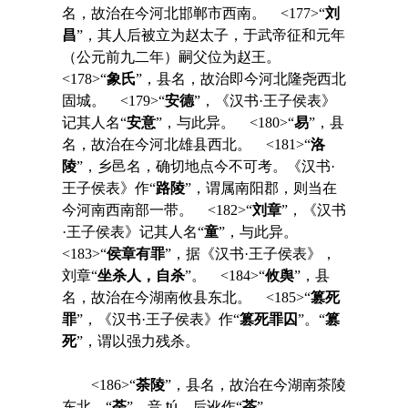
名，故治在今河北邯郸市西南。 <177>“
刘
昌
”，其人后被立为赵太子，于武帝征和元年
（公元前九二年）嗣父位为赵王。
<178>“
象氏
”，县名，故治即今河北隆尧西北
固城。 <179>“
安德
”，《汉书·王子侯表》
记其人名“
安意
”，与此异。 <180>“
易
”，县
名，故治在今河北雄县西北。 <181>“
洛
陵
”，乡邑名，确切地点今不可考。《汉书·
王子侯表》作“
路陵
”，谓属南阳郡，则当在
今河南西南部一带。 <182>“
刘章
”，《汉书
·王子侯表》记其人名“
童
”，与此异。
<183>“
侯章有罪
”，据《汉书·王子侯表》，
刘章“
坐杀人，自杀
”。 <184>“
攸舆
”，县
名，故治在今湖南攸县东北。 <185>“
篡死
罪
”，《汉书·王子侯表》作“
篡死罪囚
”。“
篡
死
”，谓以强力残杀。
<186>“
荼陵
”，县名，故治在今湖南茶陵
东北。“
荼
”，音
tú
。后讹作“
茶
”。