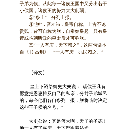
子弟为侯。从此每一诸侯王国中又分出若干
小侯国，诸侯王的势力大大削弱。
③“条上”，分列上报。
④“朕”，音zhèn，皇帝自称。上古不论
贵贱，皆可自称为朕，自秦始皇起，只有皇
帝或临朝听政的皇太后才可称朕。
⑤“一人有庆，天下赖之”，这两句话本
自《书·吕刑》：“一人有庆，兆民赖之。”
【译文】
皇上下诏给御史大夫说：“诸侯王凡有
愿意把恩惠推及自己的私亲，分封子弟城邑
的，命令他们各自条列上报，朕将临时决定
这些王子侯的名号。”
太史公说：真是伟大啊，天子的圣德！
他一人有了喜庆，天下都跟着沾光。