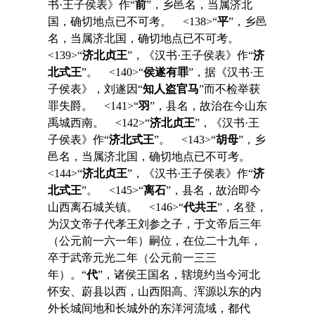
书·王子侯表》作“
前
”，乡邑名，当属济北
国，确切地点已不可考。 <138>“
平
”，乡邑
名，当属济北国，确切地点已不可考。
<139>“
济北贞王
”，《汉书·王子侯表》作“
济
北式王
”。 <140>“
侯遂有罪
”，据《汉书·王
子侯表》，刘遂因“
知人盗官马
”而不检举获
罪失爵。 <141>“
羽
”，县名，故治在今山东
禹城西南。 <142>“
济北贞王
”，《汉书·王
子侯表》作“
济北式王
”。 <143>“
胡母
”，乡
邑名，当属济北国，确切地点已不可考。
<144>“
济北贞王
”，《汉书·王子侯表》作“
济
北式王
”。 <145>“
离石
”，县名，故治即今
山西离石城关镇。 <146>“
代共王
”，名登，
为汉文帝子代孝王刘参之子，于文帝后三年
（公元前一六一年）嗣位，在位二十九年，
卒于武帝元光二年（公元前一三三
年）。“
代
”，诸侯王国名，辖境约当今河北
怀安、蔚县以西，山西阳高、浑源以东的内
外长城间地和长城外的东洋河流域，都代