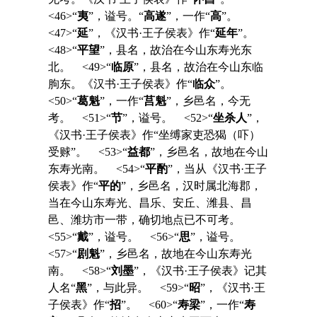
<46>“
夷
”，谥号。“
高遂
”，一作“
高
”。
<47>“
延
”，《汉书·王子侯表》作“
延年
”。
<48>“
平望
”，县名，故治在今山东寿光东
北。 <49>“
临原
”，县名，故治在今山东临
朐东。《汉书·王子侯表》作“
临众
”。
<50>“
葛魁
”，一作“
莒魁
”，乡邑名，今无
考。 <51>“
节
”，谥号。 <52>“
坐杀人
”，
《汉书·王子侯表》作“坐缚家吏恐猲（吓）
受赇”。 <53>“
益都
”，乡邑名，故地在今山
东寿光南。 <54>“
平酌
”，当从《汉书·王子
侯表》作“
平的
”，乡邑名，汉时属北海郡，
当在今山东寿光、昌乐、安丘、潍县、昌
邑、潍坊市一带，确切地点已不可考。
<55>“
戴
”，谥号。 <56>“
思
”，谥号。
<57>“
剧魁
”，乡邑名，故地在今山东寿光
南。 <58>“
刘墨
”，《汉书·王子侯表》记其
人名“
黑
”，与此异。 <59>“
昭
”，《汉书·王
子侯表》作“
招
”。 <60>“
寿梁
”，一作“
寿