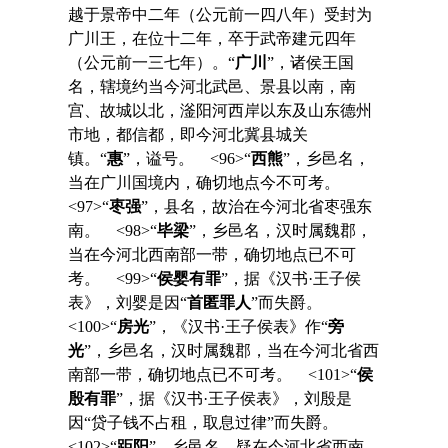
越于景帝中二年（公元前一四八年）受封为
广川王，在位十二年，卒于武帝建元四年
（公元前一三七年）。“
广川
”，诸侯王国
名，辖境约当今河北武邑、景县以南，南
宫、故城以北，滏阳河西岸以东及山东德州
市地，都信都，即今河北冀县城关
镇。“
惠
”，谥号。 <96>“
西熊
”，乡邑名，
当在广川国境内，确切地点今不可考。
<97>“
枣强
”，县名，故治在今河北省枣强东
南。 <98>“
毕梁
”，乡邑名，汉时属魏郡，
当在今河北西南部一带，确切地点已不可
考。 <99>“
侯婴有罪
”，据《汉书·王子侯
表》，刘婴是因“
首匿罪人
”而失爵。
<100>“
房光
”，《汉书·王子侯表》作“
旁
光
”，乡邑名，汉时属魏郡，当在今河北省西
南部一带，确切地点已不可考。 <101>“
侯
殷有罪
”，据《汉书·王子侯表》，刘殷是
因“贷子钱不占租，取息过律”而失爵。
<102>“
距阳
”，乡邑名，疑在今河北省西南