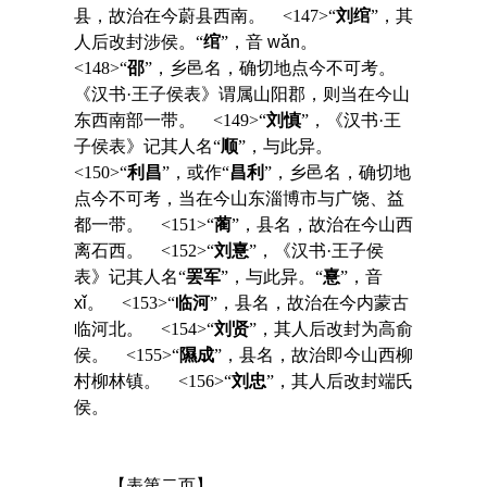
县，故治在今蔚县西南。 <147>“
刘绾
”，其
人后改封涉侯。“
绾
”，音
wǎn
。
<148>“
邵
”，乡邑名，确切地点今不可考。
《汉书·王子侯表》谓属山阳郡，则当在今山
东西南部一带。 <149>“
刘慎
”，《汉书·王
子侯表》记其人名“
顺
”，与此异。
<150>“
利昌
”，或作“
昌利
”，乡邑名，确切地
点今不可考，当在今山东淄博市与广饶、益
都一带。 <151>“
蔺
”，县名，故治在今山西
离石西。 <152>“
刘憙
”，《汉书·王子侯
表》记其人名“
罢军
”，与此异。“
憙
”，音
xǐ
。 <153>“
临河
”，县名，故治在今内蒙古
临河北。 <154>“
刘贤
”，其人后改封为高俞
侯。 <155>“
隰成
”，县名，故治即今山西柳
村柳林镇。 <156>“
刘忠
”，其人后改封端氏
侯。
【表第二页】