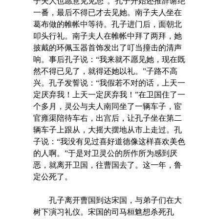
子夫人也愿意见见您”。孔子开始还推辞谢绝
一番，最后不得已才去见她。南子夫人坐在
葛布做的帷帐中等待。孔子进门后，面朝北
叩头行礼。南子夫人在帷帐中拜了两拜，她
披戴的环佩玉器首饰发出了叮当撞击的清声
响。事后孔子说：“我来就不愿见她，现在既
然不得已见了，就得还她以礼。”子路不高
兴。孔子发誓说：“我假若不对的话，上天一
定厌弃我！上天一定厌弃我！”在卫国住了一
个多月，灵公与夫人南同坐了一辆车子，宦
官雍渠陪待车右，出宫后，让孔子坐在第二
辆车子上跟从，大摇大摆地从市上走过。孔
子说：“我没有见过喜好道德像这样喜欢美色
的人啊。”于是对卫灵公的所作所为感到厌
恶，就离开卫国，往曹国去了。这一年，鲁
定公死了。
孔子离开曹国到达宋国，与弟子们在大
树下演习礼仪。宋国的司马桓魋想杀死孔