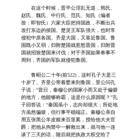
在这个时候，晋平公淫乱无道，韩氏、
赵氏、魏氏、中行氏、范氏、知氏（编者
按：即智氏）六家大臣把持国政，不断出兵
攻打东边的侯国。楚灵王军队强大，也时常
侵犯中原各国。齐是大国，又靠近鲁国。鲁
国既小又弱，归附楚国就惹怒晋国，归附晋
国就招致楚国来讨伐；对于齐国如果奉事不
周到，齐国的军队就侵犯鲁国。
鲁昭公二十年(前522)，这时孔子大是三
十岁了。齐景公带着婴来到鲁国，景公问孔
子说：“昔日，秦穆公的国家小而又处于偏僻
的地方，他能够称霸，这是什么原因呢？”孔
子回答说：“秦国虽小，志向却很大；所处地
方虽然偏僻，但行事平稳端正。秦穆公亲自
用五张黑公羊皮赎来百里奚，授给他大夫官
爵；把他从拘禁中一解救出来，就与他一连
谈了三天的话，随后就把执政大权交给了