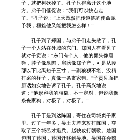
子，就把树砍掉了。孔子只得离开这个地
方。弟子们催促说：“我们可以快点走
了。”孔子说：“上天既然把传道德的使命赋
予我，桓魋他又能把我怎么样！”
孔子到了郑国，与弟子们走失散了，孔
子一个人站在外城的东门。郑国人有看见了
就对子贡说：“东门有个人，他的额头像唐
尧，脖子像皋陶，肩膀像郑子产，可是从腰
部以下比禹短子三寸，一副狼狈不堪、没精
打采的样子，真像一条丧家狗。”子贡见面把
原话如实地告诉了孔子。孔子高兴地说
道：“他形容我的相貌，不一定对，但说我像
条丧家狗，对极了，对极了。”
孔子于是到达陈国，寄住在司城贞子家
里。过了一年多，吴王夫差来攻打陈国，夺
取了三个城邑才退兵。赵鞅攻打朝歌。楚国
包围了蔡国，蔡国迁移到吴地。吴国在会稽