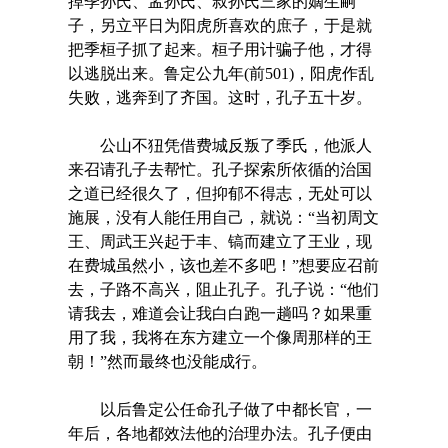
掉季孙氏、孟孙氏、叔孙氏三家的嫡生嗣
子，另立平日为阳虎所喜欢的庶子，于是就
把季桓子抓了起来。桓子用计骗子他，才得
以逃脱出来。鲁定公九年(前501)，阳虎作乱
失败，逃奔到了齐国。这时，孔子五十岁。
公山不狃凭借费城反叛了季氏，他派人
来召请孔子去帮忙。孔子探索所依循的治国
之道已经很久了，但抑郁不得志，无处可以
施展，没有人能任用自己，就说：“当初周文
王、周武王兴起于丰、镐而建立了王业，现
在费城虽然小，该也差不多吧！”想要应召前
去，子路不高兴，阻止孔子。孔子说：“他们
请我去，难道会让我白白跑一趟吗？如果重
用了我，我将在东方建立一个像周那样的王
朝！”然而最终也没能成行。
以后鲁定公任命孔子做了中都长官，一
年后，各地都效法他的治理办法。孔子便由