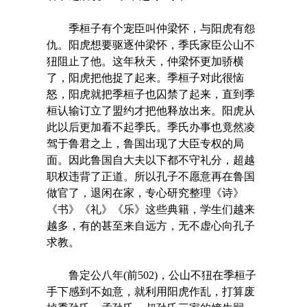
季桓子有个宠臣叫仲梁怀，与阳虎有怨
仇。阳虎想要驱逐仲梁怀，季氏家臣公山不
狃阻止了他。这年秋天，仲梁怀更加骄横
了，阳虎把他捉了起来。季桓子对此很恼
怒，阳虎就把季桓子也囚禁了起来，直到季
桓认输订立了盟约才把他释放出来。阳虎从
此以后更加看不起季氏。季氏办事也竟然凌
驾于鲁君之上，鲁国出现了大臣专权的局
面。因此鲁国自大夫以下都不守礼分，超越
职权违背了正道。所以孔子不愿意再在鲁国
做官了，退闲在家，专心研究整理《诗》
《书》《礼》《乐》这些典籍，学生们越来
越多，有的甚至来自远方，无不虚心向孔子
求教。
鲁定公八年(前502)，公山不狃在季桓子
手下感到不如意，就利用阳虎作乱，打算废