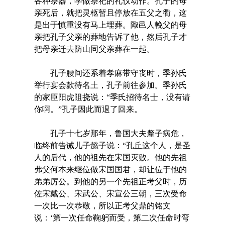
各种祭器，学做祭祀的礼仪动作。孔子的母
亲死后，就把灵柩暂且停放在五父之衢，这
是出于慎重没有马上埋葬。陬邑人輓父的母
亲把孔子父亲的葬地告诉了他，然后孔子才
把母亲迁去防山同父亲葬在一起。
孔子腰间还系着孝麻带守丧时，季孙氏
举行宴会款待名土，孔子前往参加。季孙氏
的家臣阳虎阻挠说：“季氏招待名士，没有请
你啊。”孔子因此而退了回来。
孔子十七岁那年，鲁国大夫釐子病危，
临终前告诫儿子懿子说：“孔丘这个人，是圣
人的后代，他的祖先在宋国灭败。他的先祖
弗父何本来继位做宋国国君，却让位于他的
弟弟厉公。到他的另一个先祖正考父时，历
佐宋戴公、宋武公、宋宣公三朝，三次受命
一次比一次恭敬，所以正考父鼎的铭文
说：‘第一次任命鞠躬而受，第二次任命时弯