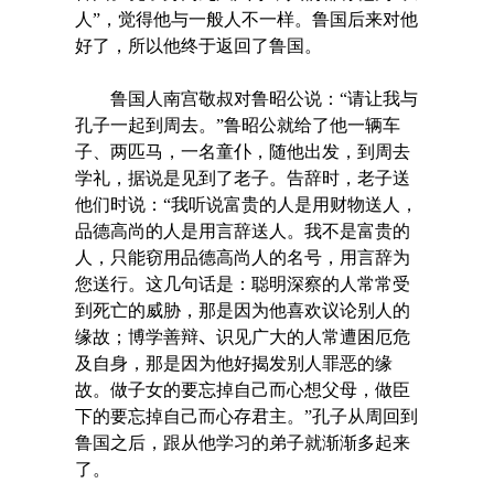
人”，觉得他与一般人不一样。鲁国后来对他
好了，所以他终于返回了鲁国。
鲁国人南宫敬叔对鲁昭公说：“请让我与
孔子一起到周去。”鲁昭公就给了他一辆车
子、两匹马，一名童仆，随他出发，到周去
学礼，据说是见到了老子。告辞时，老子送
他们时说：“我听说富贵的人是用财物送人，
品德高尚的人是用言辞送人。我不是富贵的
人，只能窃用品德高尚人的名号，用言辞为
您送行。这几句话是：聪明深察的人常常受
到死亡的威胁，那是因为他喜欢议论别人的
缘故；博学善辩
、
识见广大的人常遭困厄危
及自身，那是因为他好揭发别人罪恶的缘
故。做子女的要忘掉自己而心想父母，做臣
下的要忘掉自己而心存君主。”孔子从周回到
鲁国之后，跟从他学习的弟子就渐渐多起来
了。