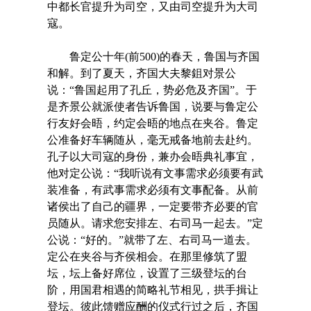
中都长官提升为司空，又由司空提升为大司
寇。
鲁定公十年(前500)的春天，鲁国与齐国
和解。到了夏天，齐国大夫黎鉏对景公
说：“鲁国起用了孔丘，势必危及齐国”。于
是齐景公就派使者告诉鲁国，说要与鲁定公
行友好会晤，约定会晤的地点在夹谷。鲁定
公准备好车辆随从，毫无戒备地前去赴约。
孔子以大司寇的身份，兼办会晤典礼事宜，
他对定公说：“我听说有文事需求必须要有武
装准备，有武事需求必须有文事配备。从前
诸侯出了自己的疆界，一定要带齐必要的官
员随从。请求您安排左、右司马一起去。”定
公说：“好的。”就带了左、右司马一道去。
定公在夹谷与齐侯相会。在那里修筑了盟
坛，坛上备好席位，设置了三级登坛的台
阶，用国君相遇的简略礼节相见，拱手揖让
登坛。彼此馈赠应酬的仪式行过之后，齐国