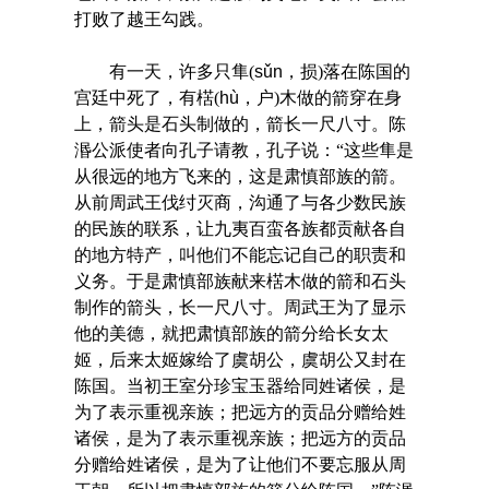
打败了越王勾践。
有一天，许多只隼(
sǔn
，损)落在陈国的
宫廷中死了，有楛(
hù
，户)木做的箭穿在身
上，箭头是石头制做的，箭长一尺八寸。陈
湣公派使者向孔子请教，孔子说：“这些隼是
从很远的地方飞来的，这是肃慎部族的箭。
从前周武王伐纣灭商，沟通了与各少数民族
的民族的联系，让九夷百蛮各族都贡献各自
的地方特产，叫他们不能忘记自己的职责和
义务。于是肃慎部族献来楛木做的箭和石头
制作的箭头，长一尺八寸。周武王为了显示
他的美德，就把肃慎部族的箭分给长女太
姬，后来太姬嫁给了虞胡公，虞胡公又封在
陈国。当初王室分珍宝玉器给同姓诸侯，是
为了表示重视亲族；把远方的贡品分赠给姓
诸侯，是为了表示重视亲族；把远方的贡品
分赠给姓诸侯，是为了让他们不要忘服从周