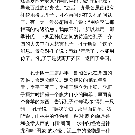
这套东西来改变齐国的风俗，恐怕这不是引
导老百姓的好办法。”之后，齐景公虽然很有
礼貌地接见孔子，可不再问起有关礼的问题
了。有一天，景公慰留孔子说：“用给季氏那
样高的待遇给您，我做不到。”所以就用上卿
季孙氏、下卿孟孙氏之间的待遇给孔子。齐
国的大夫中有人想害孔子，孔子听到了这个
消息。景公对孔子说：“我已年老了，不能用
你了。”孔子于是就离开齐国，返回了鲁国。
孔子四十二岁那年，鲁昭公死在齐国的
乾侯，鲁定公继位。定公继位的第五年夏
天，季平子死了，季桓子继立为上卿。季桓
子掘井时掘得一个腹大口小的陶器，里面有
个像羊的东西，告诉孔子时却谎称“得到一只
狗”。孔子说：“据我所知，那里面是羊。我
听说，山林中的怪物是一种叫‘夔’的单足兽
和会学人声的山精‘罔阆’，水中的怪物是神
龙和叫‘罔象’的水怪，泥土中的怪物是一种