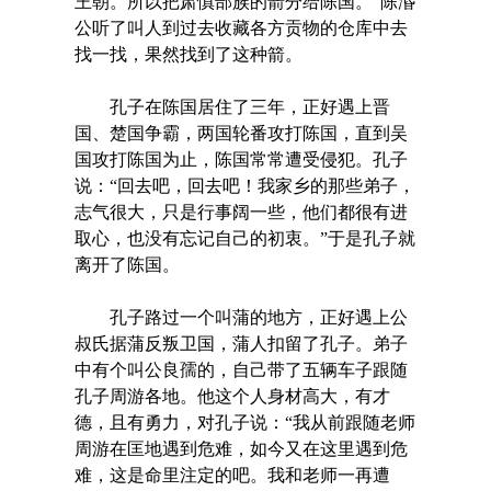
王朝。所以把肃慎部族的箭分给陈国。”陈湣
公听了叫人到过去收藏各方贡物的仓库中去
找一找，果然找到了这种箭。
孔子在陈国居住了三年，正好遇上晋
国、楚国争霸，两国轮番攻打陈国，直到吴
国攻打陈国为止，陈国常常遭受侵犯。孔子
说：“回去吧，回去吧！我家乡的那些弟子，
志气很大，只是行事阔一些，他们都很有进
取心，也没有忘记自己的初衷。”于是孔子就
离开了陈国。
孔子路过一个叫蒲的地方，正好遇上公
叔氏据蒲反叛卫国，蒲人扣留了孔子。弟子
中有个叫公良孺的，自己带了五辆车子跟随
孔子周游各地。他这个人身材高大，有才
德，且有勇力，对孔子说：“我从前跟随老师
周游在匡地遇到危难，如今又在这里遇到危
难，这是命里注定的吧。我和老师一再遭