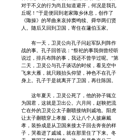
对于不义的行为尚且知道避开，何况是我孔
丘呢！”于是便回到老家陬乡休息，创作了
《陬操》的琴曲来哀掉窦鸣犊、舜华两们贤
人。随后又回到卫国，寄住在蘧伯玉家。
有一天，卫灵公向孔子问起军队列阵作
战的事。孔子回答说：“祭祀的事我倒曾经听
说过，排兵布阵的事，我还不曾学过呢。”第
二天，卫灵公与孔子谈话的时候，看见空中
飞来大雁，就只顾抬头仰望，神色不在孔子
身上。孔子于是就离开了卫国，再往陈国。
这年夏天，卫灵公死了，他的孙子辄立
为国君，这就是卫出公。六月间，赵鞅把流
亡在外的卫灵公太子蒯聩接纳到戚地。阳虎
让太子蒯聩穿上孝服，又让八个人披麻戴
孝，装扮成是从卫国来接太子回去奔丧的样
子，哭着进了戚城，就在那里住了下来。冬