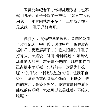
卫灵公年纪老了，懒得处理政务，也不
起用孔子。孔子长叹了一声说：“如果有人起
用我，一年时间就差不多了，三年就会在大
见成效。”孔子只好离开。
佛肸(
xī
，西)做中牟的长官。晋国的赵简
子攻打范氏、中行氏，讨伐中牟。佛肸就占
据中牟，反叛赵简子，并派人招请孔子孔子
打算去。子路说：“我听老师说过：‘亲自做
坏事的人那里，君子是不去的’。现在佛肸自
己占据中牟反叛，您想前去，这是为什么
呢？”孔子说：“我是说过这句话。但我不也
说过，坚硬的东西是磨不薄的；不也说过洁
白的东西，是染不黑的。我难道是只中看不
能吃的匏瓜吗，怎么可以老是挂着却不给人
吃呢？”