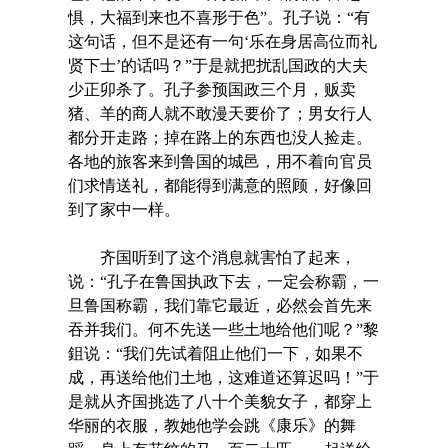
惧，大福到来也不喜形于色”。孔子说：“有
这句话，但不是还有一句‘乐在身居高位而礼
贤下士’的话吗？”于是就把扰乱国政的大夫
少正卯杀了。孔子参预国政三个月，贩卖
猪、羊的商人就不敢漫天要价了；男女行人
都分开走路；掉在路上的东西也没人捡走。
各地的旅客来到鲁国的城邑，用不着向官员
们求情送礼，都能得到满意的照顾，好像回
到了家中一样。
齐国听到了这个消息就害怕了起来，
说：“孔子在鲁国执政下去，一定会称霸，一
旦鲁国称霸，我们靠它最近，必然会首先来
吞并我们。何不先送一些土地给他们呢？”黎
鉏说：“我们先试着阻止他们一下，如果不
成，再送给他们土地，这难道还算迟吗！”于
是就从齐国挑选了八十个美貌女子，都穿上
华丽的衣服，教她他学会跳《康乐》的舞