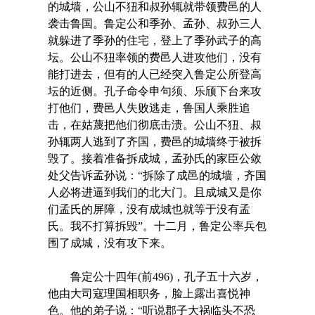
的城墙，公山不狃和叔孙辄就带领费邑的人
袭击鲁国。鲁定公和季孙、孟孙、叔孙三人
就躲进了季孙的住宅，登上了季孙武子的高
坛。公山不狃率领的费邑人进攻他们，没有
能打进去，但有的人已经突入鲁定公所登高
坛的近侧。孔子命令申句须、乐颀下台来攻
打他们，费邑人失败逃走，鲁国人乘胜追
击，在姑蔑把他们彻底击溃。公山不狃、叔
孙辄两人逃到了齐国，费邑的城墙终于被拆
毁了。接着准备拆成城，孟孙氏的家臣公敛
处父告诉孟孙说：“拆除了成邑的城墙，齐国
人必将进逼到我们的北大门。且成城又是你
们孟氏的屏障，没有成城也就等于没有孟
氏。我不打算拆毁”。十二月，鲁定公率兵包
围了成城，没有攻下来。
鲁定公十四年(前496)，孔子五十六岁，
他由大司寇理国相职务，脸上露出喜悦神
色。他的弟子说：“听说郡子大祸临头不恐