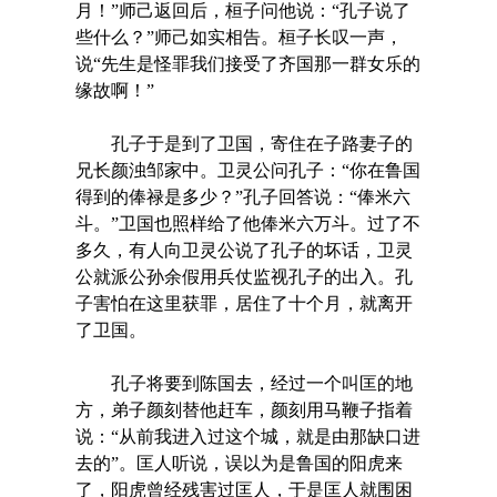
月！”师己返回后，桓子问他说：“孔子说了
些什么？”师己如实相告。桓子长叹一声，
说“先生是怪罪我们接受了齐国那一群女乐的
缘故啊！”
孔子于是到了卫国，寄住在子路妻子的
兄长颜浊邹家中。卫灵公问孔子：“你在鲁国
得到的俸禄是多少？”孔子回答说：“俸米六
斗。”卫国也照样给了他俸米六万斗。过了不
多久，有人向卫灵公说了孔子的坏话，卫灵
公就派公孙余假用兵仗监视孔子的出入。孔
子害怕在这里获罪，居住了十个月，就离开
了卫国。
孔子将要到陈国去，经过一个叫匡的地
方，弟子颜刻替他赶车，颜刻用马鞭子指着
说：“从前我进入过这个城，就是由那缺口进
去的”。匡人听说，误以为是鲁国的阳虎来
了，阳虎曾经残害过匡人，于是匡人就围困