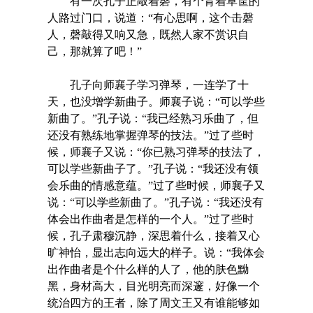
有一次孔子正敲着磬，有个背着草筐的
人路过门口，说道：“有心思啊，这个击磬
人，磬敲得又响又急，既然人家不赏识自
己，那就算了吧！”
孔子向师襄子学习弹琴，一连学了十
天，也没增学新曲子。师襄子说：“可以学些
新曲了。”孔子说：“我已经熟习乐曲了，但
还没有熟练地掌握弹琴的技法。”过了些时
候，师襄子又说：“你已熟习弹琴的技法了，
可以学些新曲子了。”孔子说：“我还没有领
会乐曲的情感意蕴。”过了些时候，师襄子又
说：“可以学些新曲了。”孔子说：“我还没有
体会出作曲者是怎样的一个人。”过了些时
候，孔子肃穆沉静，深思着什么，接着又心
旷神怡，显出志向远大的样子。说：“我体会
出作曲者是个什么样的人了，他的肤色黝
黑，身材高大，目光明亮而深邃，好像一个
统治四方的王者，除了周文王又有谁能够如