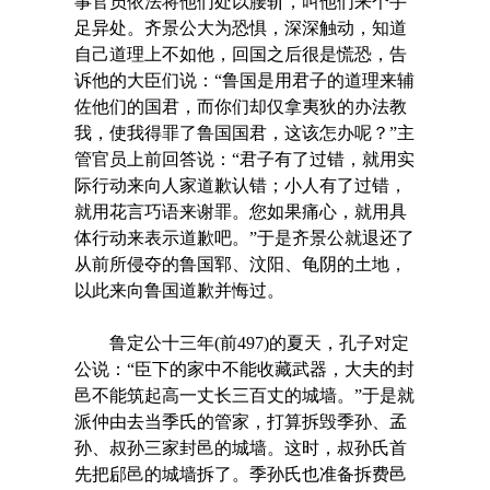
事官员依法将他们处以腰斩，叫他们来个手
足异处。齐景公大为恐惧，深深触动，知道
自己道理上不如他，回国之后很是慌恐，告
诉他的大臣们说：“鲁国是用君子的道理来辅
佐他们的国君，而你们却仅拿夷狄的办法教
我，使我得罪了鲁国国君，这该怎办呢？”主
管官员上前回答说：“君子有了过错，就用实
际行动来向人家道歉认错；小人有了过错，
就用花言巧语来谢罪。您如果痛心，就用具
体行动来表示道歉吧。”于是齐景公就退还了
从前所侵夺的鲁国郓、汶阳、龟阴的土地，
以此来向鲁国道歉并悔过。
鲁定公十三年(前497)的夏天，孔子对定
公说：“臣下的家中不能收藏武器，大夫的封
邑不能筑起高一丈长三百丈的城墙。”于是就
派仲由去当季氏的管家，打算拆毁季孙、孟
孙、叔孙三家封邑的城墙。这时，叔孙氏首
先把郈邑的城墙拆了。季孙氏也准备拆费邑