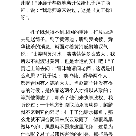
此呢！”师襄子恭敬地离开位给孔子拜了两
拜，说：“我老师原来说过，这是《文王操》
呀”。
孔子既然得不到卫国的重用，打算西游
去见赵简子。到了黄河边，听到窦鸣犊、舜
华被杀的消息。就面对着黄河感慨地叹气
说：“壮美啊黄河水，浩浩荡荡多么盛大，我
所以不能渡过黄河，也是命运的安排吧！”子
贡赶上前去问：“冒昧地请问老师，这话是什
么意思？”孔子说：“窦鸣犊、舜华两个人，
都是晋国有才德的大夫。当赵简子还没有得
志的时候，是依靠这两个人才得以从政的；
等到他得志了，却杀了他们来执掌政权。我
听说过：一个地方剖腹取胎杀害幼兽，麒麟
就不来到它的郊野；排干了池塘水抓鱼，那
么龙就不调合阴阳来兴云致雨了；倾覆鸟巢
毁坏鸟卵，凤凰就不愿来这里飞翔。这是为
什么呢？君子忌讳伤害他的同类。那些鸟兽