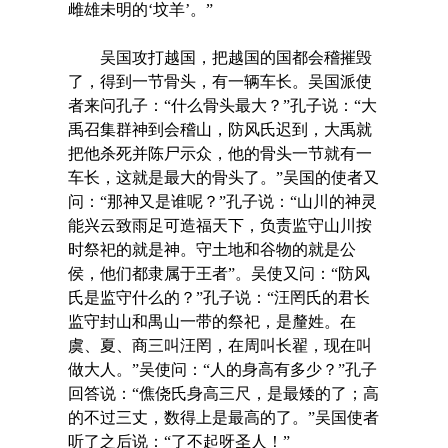
雌雄未明的‘坟羊’。”
吴国攻打越国，把越国的国都会稽摧毁
了，得到一节骨头，有一辆车长。吴国派使
者来问孔子：“什么骨头最大？”孔子说：“大
禹召集群神到会稽山，防风氏迟到，大禹就
把他杀死并陈尸示众，他的骨头一节就有一
车长，这就是最大的骨头了。”吴国的使者又
问：“那神又是谁呢？”孔子说：“山川的神灵
能兴云致雨足可造福天下，负责监守山川按
时祭祀的就是神。守土地和谷物的就是公
侯，他们都隶属于王者”。吴使又问：“防风
氏是监守什么的？”孔子说：“汪罔氏的君长
监守封山和禺山一带的祭祀，是釐姓。在
虞、夏、商三叫汪罔，在周叫长翟，现在叫
做大人。”吴使问：“人的身高有多少？”孔子
回答说：“僬侥氏身高三尺，是最矮的了；高
的不过三丈，数得上是最高的了。”吴国使者
听了之后说：“了不起呀圣人！”