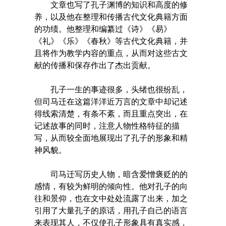
文章也写了孔子渊博的知识和高度的修
养，以及他在整理和传播古代文化典籍方面
的功绩。他整理和编纂过《诗》《易》
《礼》《乐》《春秋》等古代文化典籍，并
且将作为教学内容的重点，从而对这些古文
献的传播和保存作出了杰出贡献。
孔子一生的事迹很多，头绪也很纷乱，
但司马迁在这篇洋洋近万言的文章中却记述
得线索清楚，有条不紊，而且重点突出，在
记述故事的同时，注意人物性格特征的描
写，从而较全面地展现出了孔子的形象和精
神风貌。
司马迁写历史人物，暗含爱憎褒贬的的
感情，有较为鲜明的倾向性。他对孔子的向
往和景仰，也在文中处处流露了出来，加之
引用了大量孔子的原话，用孔子自己的语言
来表现其人，不仅使孔子形象具有真实感，