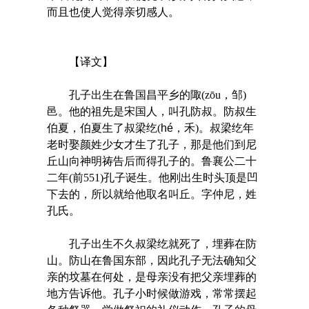
而且也使人觉得亲切感人。
【译文】
孔子出生在鲁国昌平乡的陬(zōu，邹)
邑。他的祖先是宋国人，叫孔防叔。防叔生
伯夏，伯夏生了叔梁纥(
hé
，禾)。叔梁纥年
老时娶颜姓少女才生了孔子，那是他们到尼
丘山向神明祷告后而得孔子的。鲁襄公二十
二年(前551)孔子诞生。他刚出生时头顶是凹
下去的，所以就给他取名叫丘。字仲尼，姓
孔氏。
孔子出生不久叔梁纥就死了，埋葬在防
山。防山在鲁国东部，因此孔子无法确知父
亲的坟墓在何处，是母亲没有把父亲埋葬的
地方告诉他。孔子小时候做游戏，常常摆起