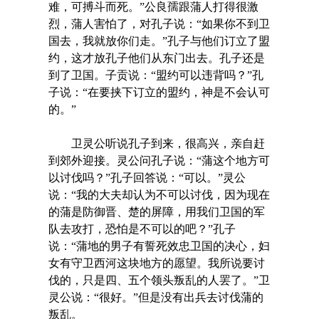
难，可搏斗而死。”公良孺跟蒲人打得很激
烈，蒲人害怕了，对孔子说：“如果你不到卫
国去，我就放你们走。”孔子与他们订立了盟
约，这才放孔子他们从东门出去。孔子还是
到了卫国。子贡说：“盟约可以违背吗？”孔
子说：“在要挟下订立的盟约，神是不会认可
的。”
卫灵公听说孔子到来，很高兴，亲自赶
到郊外迎接。灵公问孔子说：“蒲这个地方可
以讨伐吗？”孔子回答说：“可以。”灵公
说：“我的大夫却认为不可以讨伐，因为现在
的蒲是防御晋、楚的屏障，用我们卫国的军
队去攻打，恐怕是不可以的吧？”孔子
说：“蒲地的男子有誓死效忠卫国的决心，妇
女有守卫西河这块地方的愿望。我所说要讨
伐的，只是四、五个领头叛乱的人罢了。”卫
灵公说：“很好。”但是没有出兵去讨伐蒲的
叛乱。