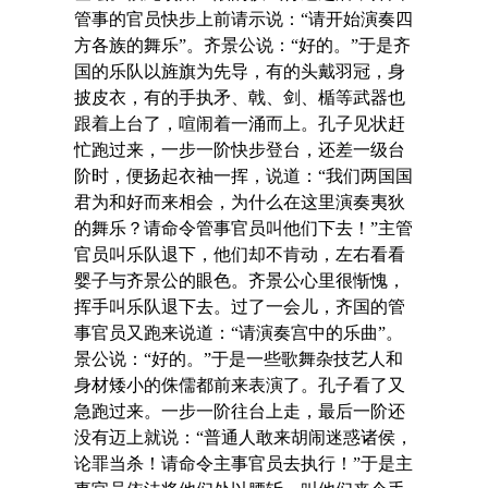
管事的官员快步上前请示说：“请开始演奏四
方各族的舞乐”。齐景公说：“好的。”于是齐
国的乐队以旌旗为先导，有的头戴羽冠，身
披皮衣，有的手执矛、戟、剑、楯等武器也
跟着上台了，喧闹着一涌而上。孔子见状赶
忙跑过来，一步一阶快步登台，还差一级台
阶时，便扬起衣袖一挥，说道：“我们两国国
君为和好而来相会，为什么在这里演奏夷狄
的舞乐？请命令管事官员叫他们下去！”主管
官员叫乐队退下，他们却不肯动，左右看看
婴子与齐景公的眼色。齐景公心里很惭愧，
挥手叫乐队退下去。过了一会儿，齐国的管
事官员又跑来说道：“请演奏宫中的乐曲”。
景公说：“好的。”于是一些歌舞杂技艺人和
身材矮小的侏儒都前来表演了。孔子看了又
急跑过来。一步一阶往台上走，最后一阶还
没有迈上就说：“普通人敢来胡闹迷惑诸侯，
论罪当杀！请命令主事官员去执行！”于是主