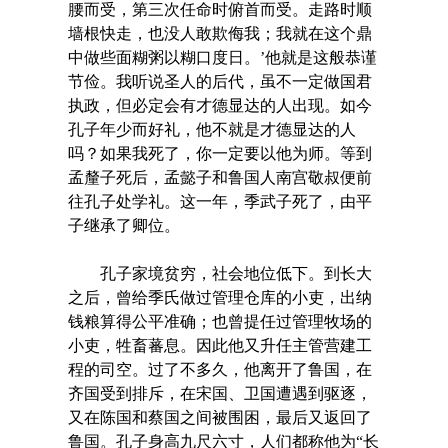
腰而受，第三次任命时俯首而受。走路时顺
墙根快走，也没人敢欺侮我；我就在这个鼎
中做些面糊粥以糊口度日。’他就是这般恭谨
节俭。我听说圣人的后代，虽不一定做国君
执政，但必定会有才德显达的人出现。如今
孔子年少而好礼，他不就是才德显达的人
吗？如果我死了，你一定要以他为师。等到
孟釐子死后，孟懿子和鲁国人南宫敬叔便前
往孔子处学礼。这一年，季武子死了，由平
子继承了卿位。
孔子家境贫穷，社会地位低下。到长大
之后，曾给季氏做过管理仓库的小吏，出纳
钱粮算得公平准确；也曾提任过管理牧场的
小吏，牲畜蕃息。因此他又升任主管营建工
程的司空。过了不多久，他离开了鲁国，在
齐国受到排斥，在宋国、卫国遭遇到驱逐，
又在陈国和蔡国之间被围困，最后又返回了
鲁国。孔子身高九尺六寸，人们都称他为“长