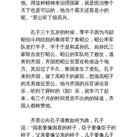
他。用这种精神来治理国家，就是统治整个
天下也是可以的，他当个霸主还算是小的
呢。”景公听了很高兴。
孔子三十五岁的时候，季平子因为与郈
昭伯斗鸡结怨的事得罪了鲁昭公，昭公率军
队攻打平子。平子于是和孟孙氏、叔孙氏三
家联合攻打昭公。昭公的军队吃了败仗，逃
奔到齐国，齐国把昭公安置在乾侯这个地
方。其后过了不久，鲁国发生了变乱。孔子
来到齐国，做了高昭子的家臣，想借高昭子
的关系接近景公。他与齐国的乐官谈论音
乐，听到了舜时的《韶》乐，就学习了起
来，有三个月的时间竟尝不出肉的味道，齐
国人都称赞他。
齐景公向孔子请教如何为政，孔子
说：“国君要像国君的样子，臣子要像臣子的
样子，父亲要像父亲的样子，儿子要像儿子