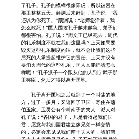
了孔子。孔子的模样很像阳虎，所以被困在
那里整整五天。颜渊后来赶到，孔子说：“我
还以为你死了。”颜渊说：“老师您活着，我
怎么敢死！”匡人围攻孔子越来越急，弟子们
都很害怕。孔子说：“周文王已经死去，周代
的礼乐制度不就在我们这里吗？上天如果要
毁灭这些礼乐制度的话，就不会让我们这些
后死的人承提起维护它的责任。上天并没有
要消灭周代的这些礼乐，匡人又能把我怎么
样呢！”孔子派子一个跟从他的人到宁武子那
里称臣，然后才得以离开匡地。
孔子离开匡地之后就到了一个叫蒲的地
方，过了一多月，又返回了卫国，寄住在蘧
伯玉家。卫灵公有个叫南子的夫人，派人对
孔子说：“各国的君子，凡是看得起我们国
君，愿意与我们国君建立像兄弟一样交情
的，必定会来见见我们南子夫人的，我们南