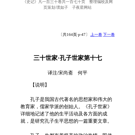
《史记》凡一百三十卷共一百七十页 整理编校及网
页策划/璞如子 子夜星网站
〔共164頁·p-47〕
上一卷
下一卷
三十世家·孔子世家第十七
译注/宋尚斋 何平
【说明】
孔子是我国古代著名的思想家和伟大的
教育家，儒家学派的创始人。《孔子世家》
详细地记述了他的生平活动及各方面的成
就，是研究孔子生平思想的一篇重要文章。