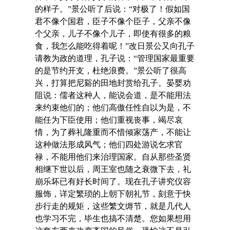
的样子。”景公听了后说：“对极了！假如国
君不像个国君，臣子不像个臣子，父亲不像
个父亲，儿子不像个儿子，即使有很多的粮
食，我怎么能吃得着呢！”改日景公又向孔子
请教为政的道理，孔子说：“管理国家最重要
的是节约开支，杜绝浪费。”景公听了很高
兴，打算把尼谿的田地封赏给孔子。晏婴劝
阻说：儒者这种人，能说会道，是不能用法
来约束他们的；他们高傲任性自以为是，不
能任为下臣使用；他们重视丧事，竭尽哀
情，为了葬礼隆重而不惜倾家荡产，不能让
这种做法形成风气；他们四处游说乞求官
禄，不能用他们来治理国家。自从那些圣贤
相继下世以后，周王室也随之衰微下去，礼
崩乐坏已有好长时间了。现在孔子讲究仪容
服饰，详定繁琐的上朝下朝礼节，刻意于快
步行走的规矩，这些繁文缛节，就是几代人
也学习不完，毕生也搞不清楚。您如果想用