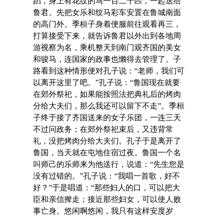
蹈，身上有花纹的马一百二十匹，一起送给
鲁君。先把女乐和纹马彩车安置在鲁城南面
的高门外。季桓子身着便服前往观看再三，
打算接受下来，就告诉鲁君以外出到各地周
游视察为名，乘机整天到南门观齐国的美女
和骏马，连国家的政事也懒得去管理了。子
路看到这种情形便对孔子说：“老师，我们可
以离开这里了吧。”孔子说：“鲁国现在就要
在郊外祭祀，如果能按照法把典礼后的烤肉
分给大夫们，那么我还可以留下不走”。季桓
子终于接了齐国送来的女子乐团，一连三天
不过问政务；在郊外祭祀束后，又违背常
礼，没把烤肉分给大夫们。孔子于是离开了
鲁国，当天就在屯地住宿过夜。鲁国一个名
叫师己的乐师来为他送行，说道：“先生您是
没有过错的。”孔子说：“我唱一首歌，好不
好？”于是唱道：“那些妇人的口，可以把大
臣和亲信撵走；接近那些妇女，可以使人败
事亡身。悠闲啊悠闲，我只有这样安度岁