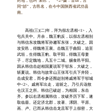
封地，也叫“采邑”。 <2>斄：音tái，古
同“邰”，古邑名，在今中国陕西省武功县
南。
高祖(三)[二]年，拜为假左丞相<1>，入
屯兵关中。月余，魏王豹反，以假左丞相别
与韩信东攻魏将军孙遫军东张，大破之。因
攻安邑，得魏将王襄。击魏王于曲阳，追至
武垣，生得魏王豹。取平阳，得魏王母妻
子，尽定魏地，凡五十二城。赐食邑平阳。
因从韩信击赵相国夏说军于邬东，大破之，
斩夏说。韩信与故常山王张耳引兵下井陉，
击成安君，而令参还围赵别将戚将军于邬城
中<2>。戚将军出走，追斩之。乃引兵诣敖
仓汉王之所。韩信已破赵，为相国，东击
齐。参以右丞相属韩信，攻破齐历下军，遂
取临葘。还定济北郡，攻著、漯阴、平原、
鬲、卢。已而从韩信击龙且军于上假密，大