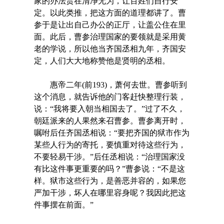
家的办法贵在清净无为，让百姓们自行安
定。以此类推，把这方面的道理都讲了。曹
参于是让出自己办公的正厅，让盖公住在里
面。此后，曹参治理国家的要领就是采用黄
老的学说，所以他当齐国丞相九年，齐国安
定，人们大大地称赞他是贤明的丞相。
惠帝二年(前193)，萧何去世。曹参听到
这个消息，就告诉他的门客赶快整理行装，
说：“我将要入朝当相国去了。”过了不久，
朝廷派来的人果然来召曹参。曹参离开时，
嘱咐后任齐国丞相说：“要把齐国的狱市作为
某些人行为的寄托，要慎重对待这些行为，
不要轻易干涉。”后任丞相说：“治理国家没
有比这件事更重要的吗？”曹参说：“不是这
样。狱市这些行为，是善恶并容的，如果您
严加干涉，坏人在哪里容身呢？我因此把这
件事摆在前面。”