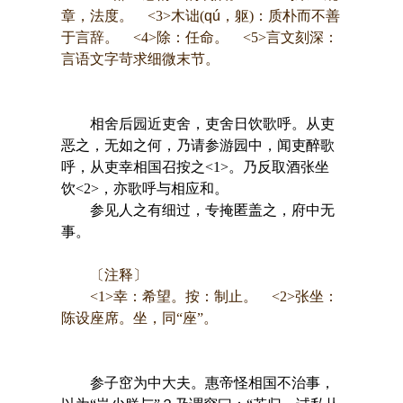
章，法度。 <3>木诎(
qú
，躯)：质朴而不善
于言辞。 <4>除：任命。 <5>言文刻深：
言语文字苛求细微末节。
相舍后园近吏舍，吏舍日饮歌呼。从吏
恶之，无如之何，乃请参游园中，闻吏醉歌
呼，从吏幸相国召按之<1>。乃反取酒张坐
饮<2>，亦歌呼与相应和。
参见人之有细过，专掩匿盖之，府中无
事。
〔注释〕
<1>幸：希望。按：制止。 <2>张坐：
陈设座席。坐，同“座”。
参子窋为中大夫。惠帝怪相国不治事，