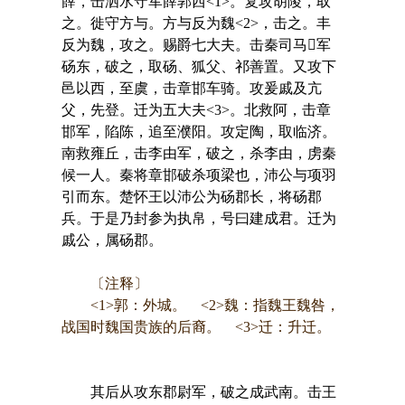
薛，击泗水守军薛郭西<1>。复攻胡陵，取
之。徙守方与。方与反为魏<2>，击之。丰
反为魏，攻之。赐爵七大夫。击秦司马军
砀东，破之，取砀、狐父、祁善置。又攻下
邑以西，至虞，击章邯车骑。攻爰戚及亢
父，先登。迁为五大夫<3>。北救阿，击章
邯军，陷陈，追至濮阳。攻定陶，取临济。
南救雍丘，击李由军，破之，杀李由，虏秦
候一人。秦将章邯破杀项梁也，沛公与项羽
引而东。楚怀王以沛公为砀郡长，将砀郡
兵。于是乃封参为执帛，号曰建成君。迁为
戚公，属砀郡。
〔注释〕
<1>郭：外城。 <2>魏：指魏王魏咎，
战国时魏国贵族的后裔。 <3>迁：升迁。
其后从攻东郡尉军，破之成武南。击王