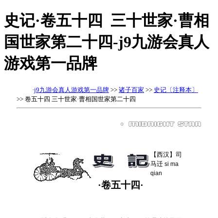
史记·卷五十四 三十世家·曹相
国世家第二十四-j9九游会真人
游戏第一品牌
·
j9九游会真人游戏第一品牌
>>
诸子百家
>>
史记〔注释本〕
>> 卷五十四 三十世家·曹相国世家第二十四
【西汉】司
马迁
si ma
qian
·卷五十四·