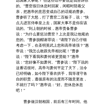
虑国家大事呢？’但这些话不要说是我告诉你
的。”曹窋假日休息时回家，闲暇时陪着父
亲，把惠帝的意思变成自己的话规劝曹参。
曹参听了大怒，打了曹窋二百板子，说：“快
点儿进宫侍奉皇上去，国家大事不是你应该
说的。”到上朝的时候，惠帝责备曹参
说：“为什么要惩治曹窋？上次是我让他规劝
您的。”曹参脱帽谢罪说：“请陛下自己仔细
考虑一下，在圣明英武上您和高帝谁强？”惠
帝说：“我怎么敢跟先帝相比呢！”曹参
说：“陛下看我和萧何谁更贤能？”惠帝
说：“您好像不如萧何。”曹参说：“陛下说的
这番话很对。高帝与萧何平定了天下，法令
已经明确，如今陛下垂衣拱手，我等谨守各
自的职责，遵循原有的法度而不随意更改，
不就行了吗？”惠帝说：“好。您休息休息
吧！”
曹参做汉朝相国，前后有三年时间。他