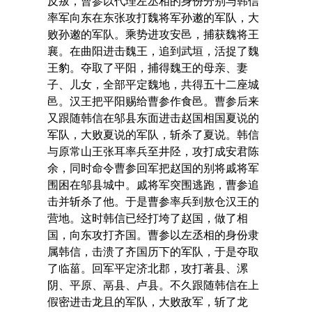
反叛，曹参以代理左丞相的身份分别与韩信
率军向东在东张攻打魏将军孙遫的军队，大
败孙遫的军队。乘势进攻安邑，捕获魏将王
襄。在曲阳进击魏王，追到武垣，活捉了魏
王豹。夺取了平阳，捕得魏王的母亲、妻
子、儿女，全部平定魏地，共得五十二座城
邑。汉王把平阳赐给曹参作食邑。曹参后来
又跟随韩信在邬县东面进击赵国相国夏说的
军队，大败夏说的军队，斩杀了夏说。韩信
与原常山王张耳率兵至井陉，攻打成安君陈
余，同时命令曹参回军把赵国的别将戚将军
围困在邬县城中。戚将军突围逃跑，曹参追
击并斩杀了他。于是曹参率兵到敖仓汉王的
营地。这时韩信已经打垮了赵国，做了相
国，向东攻打齐国。曹参以左丞相的身份隶
属韩信，击溃了齐国历下的军队，于是夺取
了临菑。回军平定济北郡，攻打著县、漯
阴、平原、鬲县、卢县。不久跟随韩信在上
假密进击龙且的军队，大败敌军，斩了龙