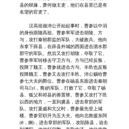
县的狱掾，萧何做主吏，他们在县里已是有
名望的官吏了。
汉高祖做沛公开始起事时，曹参以中涓
的身份跟随高祖。曹参率军进击胡陵、方
与，攻打秦朝郡监的军队，大破敌兵。他向
东拿下薛县，在薛县外城的西面进击泗水郡
郡守的军队。然后又攻打胡陵，夺取了它。
曹参率军转移去守卫方与。方与已经反叛，
投降了魏王，曹参就进击方与。丰邑也反叛
投降魏王，曹参又去攻打丰邑。沛公赐给曹
参七大夫的爵位。曹参在砀县东面进击秦朝
司马yí，夷)的军队，打败了它，夺取了砀
县、狐父和祁县的善置驿。曹参又攻打下邑
以西的地方，一直到虞县，进击章邯的军
队。攻打爰戚和亢父时，曹参最先登上城
楼。曹参官职升为五大夫。他向北救援东阿
(
ē
，婀)，进击章邯的军队，攻陷陈县，追击