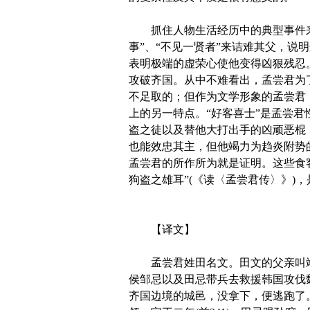
抓住人物生活经历中的典型事件来
事”、“不见一贤者”来诘难其父，
表明极端的虚荣心使他变得凶狠残忍
攻破齐国。从中不难看出，孟尝君为
不足取的；但作为文学形象的孟尝君
上的另一特点。“好客喜士”是孟尝
盗之徒以及替他大打出手的凶顽恶棍
也能效忠其主，但他竭力为趋炎附势
孟尝君的所作所为就是证明。这些食
狗盗之雄耳”(《读〈孟尝君传〉》)
【译文】
孟尝君姓田名文。田文的父亲叫靖
侯邹忌以及田忌带兵去救援韩国攻伐
齐国边境的城邑，没拿下，便逃跑了