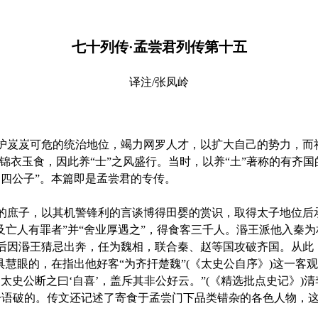
七十列传·孟尝君列传第十五
译注/张凤岭
岌可危的统治地位，竭力网罗人才，以扩大自己的势力，而社会
锦衣玉食，因此养“士”之风盛行。当时，以养“土”著称的有齐
国四公子”。本篇即是孟尝君的专传。
庶子，以其机警锋利的言谈博得田婴的赏识，取得太子地位后承
及亡人有罪者”并“舍业厚遇之”，得食客三千人。湣王派他入秦
后因湣王猜忌出奔，任为魏相，联合秦、赵等国攻破齐国。从此
具慧眼的，在指出他好客“为齐扞楚魏”(《太史公自序》)这一客
太史公断之曰‘自喜’，盖斥其非公好云。”(《精选批点史记》)
谓一语破的。传文还记述了寄食于孟尝门下品类错杂的各色人物，