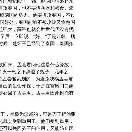
齐国就危险了。韩、魏两国强盛起来
进攻秦国，也不要借兵器和粮食。您
、魏两国的势力。他要进攻秦国，不过
秦国好处，秦国能够不被攻破又拿楚国
益强大，薛邑也就会世世代代没有忧
了后，立即说：“好。”于是让韩、魏
时候，楚怀王已经到了秦国，秦国扣
收回来。孟尝君问他这是什么缘故，
了火一气之下辞退了魏子。几年之
是孟尝君策划的，为避免殃祸孟尝君
自己的生命作保，于是在宫殿门口刎
便召回了孟尝君。孟尝君因此推托有
王，是极为忠诚的，可是齐王把他驱
礼就会受到重用了。他们受到重用，
还可以挽回齐王的信用，又能防止因