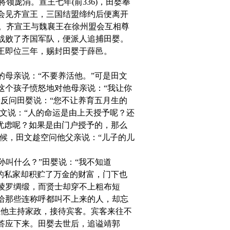
领庞涓。宣王七年(前336)，田婴奉
会见齐宣王，三国结盟缔约后便离开
相。齐宣王与魏襄王在徐州盟会互相尊
战败了齐国军队，便派人追捕田婴。
王即位三年，赐封田婴于薛邑。
母亲说：“不要养活他。”可是田文
这个孩子愤怒地对他母亲说：“我让你
反问田婴说：“您不让养育五月生的
文说：“人的命运是由上天授予呢？还
忧虑呢？如果是由门户授予的，那么
候，田文趁空问他父亲说：“儿子的儿
孙叫什么？”田婴说：“我不知道
的私家却积贮了万金的财富，门下也
绫罗绸缎，而贤士却穿不上粗布短
给那些连称呼都叫不上来的人，却忘
让他主持家政，接待宾客。宾客来往不
答应下来。田婴去世后，追谥靖郭