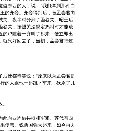
皮盗东西的人，说：“我能拿到那件白
昭王的宠妾。宠妾得到后，替孟尝君向
城关。夜半时分到了函谷关。昭王后
函谷关，按照关法规定鸡叫时才能放
近的鸡随着一齐叫了起来，便立即出
，就只好回去了，当初，孟尝君把这
后便都嘲笑说：“原来以为孟尝君是
随行的人跟他一起跳下车来，砍杀了几
政。
为此向西周借兵器和军粮。苏代替西
结果使韩、魏两国强大起来，如今再去