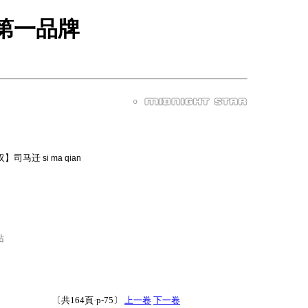
戏第一品牌
汉】司马迁
si ma qian
站
〔共164頁·p-75〕
上一卷
下一卷