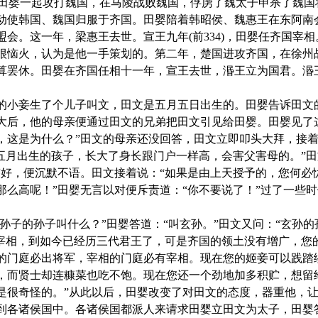
膑、田婴一起攻打魏国，在马陵战败魏国，俘虏了魏太子申杀了魏国将
动使韩国、魏国归服于齐国。田婴陪着韩昭侯、魏惠王在东阿南
会。这一年，梁惠王去世。宣王九年(前334)，田婴任齐国宰
很恼火，认为是他一手策划的。第二年，楚国进攻齐国，在徐州
算罢休。田婴在齐国任相十一年，宣王去世，湣王立为国君。湣
妾生了个儿子叫文，田文是五月五日出生的。田婴告诉田文的
大后，他的母亲便通过田文的兄弟把田文引见给田婴。田婴见了
，这是为什么？”田文的母亲还没回答，田文立即叩头大拜，接着
“五月出生的孩子，长大了身长跟门户一样高，会害父害母的。”田
答好，便沉默不语。田文接着说：“如果是由上天授予的，您何必
那么高呢！”田婴无言以对便斥责道：“你不要说了！”过了一些时
子的孙子叫什么？”田婴答道：“叫玄孙。”田文又问：“玄孙的
国宰相，到如今已经历三代君王了，可是齐国的领土没有增广，您
的门庭必出将军，宰相的门庭必有宰相。现在您的姬妾可以践踏
，而贤士却连糠菜也吃不饱。现在您还一个劲地加多积贮，想留
是很奇怪的。”从此以后，田婴改变了对田文的态度，器重他，
到各诸侯国中。各诸侯国都派人来请求田婴立田文为太子，田婴