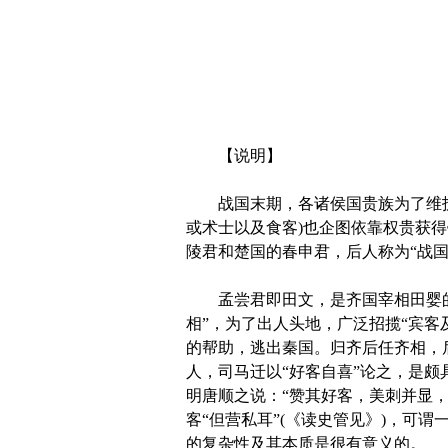
【说明】
战国末期，各诸侯国贵族为了维护岌
或术士以及食客)也企图依靠权贵获得
陵君和楚国的春申君，后人称为“战
孟尝君即田文，是齐国宰相田婴的
相”，为了出人头地，广泛招揽“宾客
的帮助，逃出秦国。归齐后任齐相，
人，司马迁以“好客自喜”论之，是颇
明唐顺之说：“赞其好客，美刺并显，
客“但营私耳”(《读史管见》)，可
的复杂性及其本质是很有意义的。