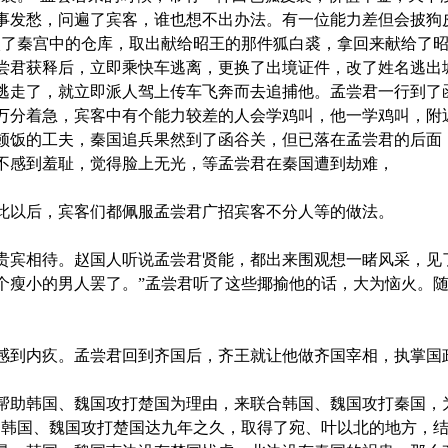
事发愁，问遍了宾客，谁也想不出办法。有一位能力差但会披狗
入了秦宫中的仓库，取出献给昭王的那件狐白裘，拿回来献给了
尝君获释后，立即乘快车逃离，更换了出境证件，改了姓名逃出
逃走了，就立即派人驾上传车飞奔而去追捕他。孟尝君一行到了
万分着急，宾客中有个能力较差的人会学鸡叫，他一学鸡叫，附
顿饭的工夫，秦国追兵果然到了函谷关，但已落在孟尝君的后面
不感到羞耻，觉得脸上无光，等孟尝君在秦国遭到劫难，
以后，宾客们都佩服孟尝君广招宾客不分人等的做法。
宾相待。赵国人听说孟尝君贤能，都出来围观想一睹风采，见了
个瘦小的男人罢了。”孟尝君听了这些揶揄他的话，大为恼火。
到内疚。孟尝君回到齐国后，齐王就让他做齐国宰相，执掌国
助韩国、魏国攻打楚国为理由，来联合韩国、魏国攻打秦国，
助韩国、魏国攻打楚国达九年之久，取得了宛、叶以北的地方，