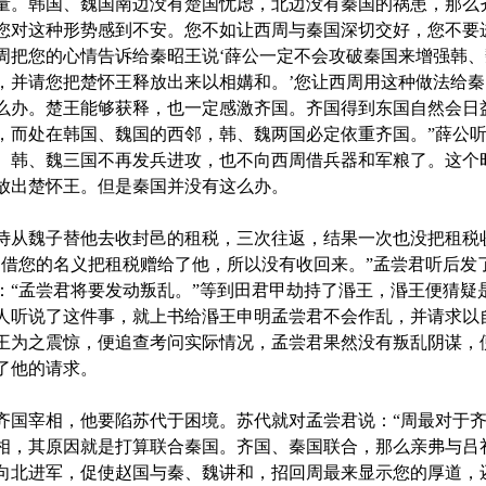
量。韩国、魏国南边没有楚国忧虑，北边没有秦国的祸患，那么
您对这种形势感到不安。您不如让西周与秦国深切交好，您不要
周把您的心情告诉给秦昭王说‘薛公一定不会攻破秦国来增强韩
，并请您把楚怀王释放出来以相媾和。’您让西周用这种做法给
么办。楚王能够获释，也一定感激齐国。齐国得到东国自然会日
，而处在韩国、魏国的西邻，韩、魏两国必定依重齐国。”薛公听
、韩、魏三国不再发兵进攻，也不向西周借兵器和军粮了。这个
放出楚怀王。但是秦国并没有这么办。
从魏子替他去收封邑的租税，三次往返，结果一次也没把租税
自借您的名义把租税赠给了他，所以没有收回来。”孟尝君听后发
：“孟尝君将要发动叛乱。”等到田君甲劫持了湣王，湣王便猜疑
人听说了这件事，就上书给湣王申明孟尝君不会作乱，并请求以
王为之震惊，便追查考问实际情况，孟尝君果然没有叛乱阴谋，
了他的请求。
国宰相，他要陷苏代于困境。苏代就对孟尝君说：“周最对于齐
相，其原因就是打算联合秦国。齐国、秦国联合，那么亲弗与吕
向北进军，促使赵国与秦、魏讲和，招回周最来显示您的厚道，