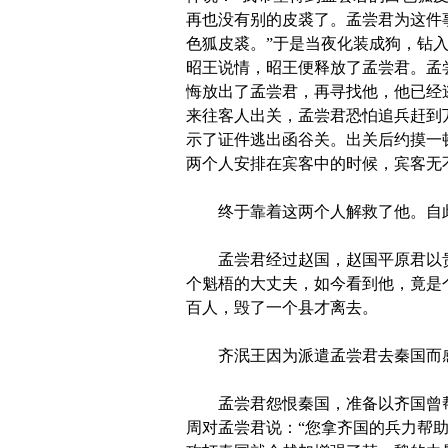
再也没有别的皮裘了。孟尝君为这件
色狐皮裘。”于是当夜化装成狗，钻
昭王说情，昭王便释放了孟尝君。孟
悔放出了孟尝君，再寻找他，他已经
来往客人出关，孟尝君恐怕追兵赶到
示了证件逃出函谷关。出关后约摸一
两个人安排在宾客中的时候，宾客无
终于靠着这两个人解救了他。自此
孟尝君经过赵国，赵国平原君以贵
个魁梧的大丈夫，如今看到他，竟是
百人，毁了一个县才离去。
齐泯王因为派遣孟尝君去秦国而感
孟尝君怨恨秦国，准备以齐国曾帮
周对孟尝君说：“您拿齐国的兵力帮