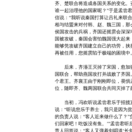
齐、楚联合将造成各国关系的变化。
谁一起治理他的国家呢？”于是孟尝
信说：“我听说秦国打算让吕礼来联
相与结盟来对付韩、赵、魏三国，那
侯国攻击的兵祸，齐国还摇雳会深深
国被攻破，秦国会害怕魏国强大起来
能够凭攻破齐国建立自己的功劳，挟
再被任用，您摇雳陷于极端的困境中
后来，齐湣王灭掉了宋国，愈加骄
国联合，帮助燕国攻打并战败了齐国
个君王。齐襄王由于刚刚即位，畏惧
位，随即齐、魏两国联合共同灭掉了
当初，冯欢听说孟尝君乐于招揽宾客
说：“听说您乐于养士，我只是因为
的负责人说：“客人近来做什么了？”
们回家吧！吃饭没有鱼。’”孟尝君
责人回答说：“客人又弹着剑唱道‘长