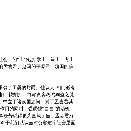
上的“士”(包括学士、策士、方士
国的孟尝君、赵国的平原君、魏国的信
袭了田婴的封爵。他认为“相门必有
为相，被扣押，终赖食客鸡鸣狗盗之徒
，中立于诸侯国之间。对于孟尝君其
观作用的同时，强调他“自喜”的动机，
清李晚芳说得更为直截了当，孟尝君好
这对于我们认识当时食客这个社会层面