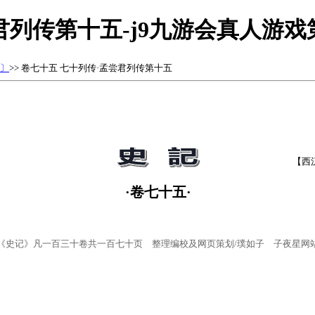
君列传第十五-j9九游会真人游
〕
>> 卷七十五 七十列传·孟尝君列传第十五
【西
·卷七十五·
《史记》凡一百三十卷共一百七十页 整理编校及网页策划/璞如子 子夜星网