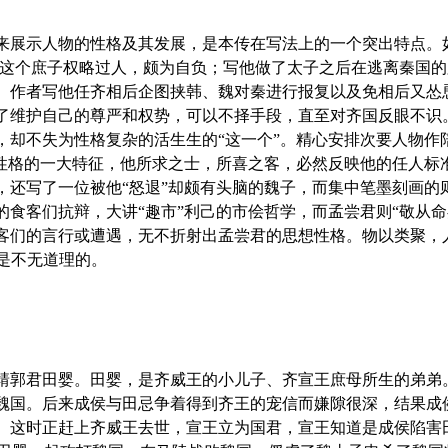
展示人物的性格及其发展，是本传在写法上的一个突出特点。如
说明这个庶子权略过人，颇为自负；写他做了太子之后在逃离秦国
。作者写他任齐相后企图挟韩、魏对秦进行报复以及免相后又怂
了维护自己的尊严和权势，可以不择手段，直至对齐国反眼不识
，却不失为性格复杂的活生生的“这一个”。精心安排次要人物作
君性格的一大特征，他所求之士，所喜之客，必然反映他的任人标
，还写了一位被他“怒退”却颇有头脑的魏子，而集中笔墨刻画的
的食客们抗辩，大讲“趣市”利己的市侩哲学，而孟尝君则“敬从命
客们的言行或遭遇，无不折射出孟尝君的思想性格。物以类聚，
，是不无道理的。
郭君田婴。田婴，是齐威王的小儿子、齐宣王庶母所生的弟弟
魏国。后来成侯与田忌争着得到齐王的宠信而嫌隙很深，结果成
。这时正赶上齐威王去世，宣王立为国君，宣王知道是成侯陷害