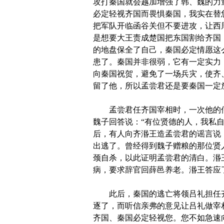
攻打秦国就会越加增强了韩、魏的力
必定轻视齐国而畏惧秦国，我实在替
把军队开临函谷关但不要进攻，让西
是想要大王责成楚国把东国割给齐国
的地盘保全了自己，秦国必定情愿这
患了。秦国并非很弱，它有一定实力
向秦国祝贺，避免了一场兵灾，使齐
留了他，所以孟尝君还是要秦国一定
孟尝君任齐国宰相时，一次他的侍
魏子回答说：“有位贤德的人，我私
后，有人向齐湣王造孟尝君的谣言说
出逃了。曾经得到魏子赠粮的那位贤
颈自杀，以此证明孟尝君的清白。湣
病，要求辞官回薛邑养老。湣王答应
此后，秦国的逃亡将领吕礼担任齐
逐了，而听信亲弗的意见让吕礼做宰
齐国、秦国必定轻视您。您不如急速