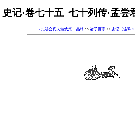
史记·卷七十五 七十列传·孟尝
·
j9九游会真人游戏第一品牌
>>
诸子百家
>>
史记〔注释本