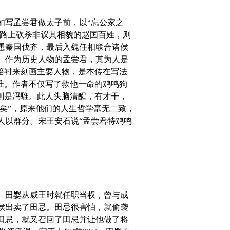
写孟尝君做太子前，以“忘公家之
的路上砍杀非议其相貌的赵国百姓，则
恿秦国伐齐，最后入魏任相联合诸侯
。作为历史人物的孟尝君，其为人是
陪衬来刻画主要人物，是本传在写法
准。作者不仅写了救他一命的鸡鸣狗
则是冯騅。此人头脑清醒，有才干，
矣”，原来他们的人生哲学毫无二致，
人以群分。宋王安石说“孟尝君特鸡鸣
。田婴从威王时就任职当权，曾与成
侯出卖了田忌。田忌很害怕，就偷袭
田忌，就又召回了田忌并让他做了将