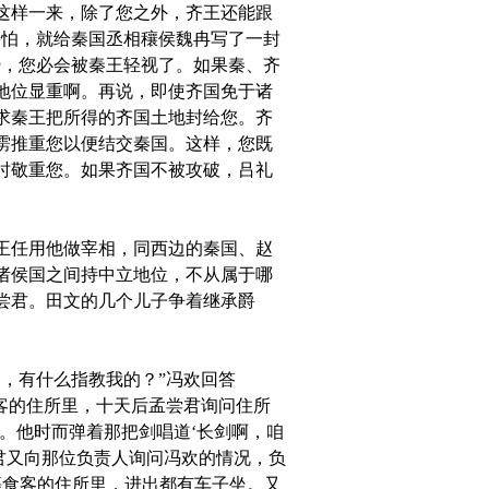
这样一来，除了您之外，齐王还能跟
害怕，就给秦国丞相穰侯魏冉写了一封
势，您必会被秦王轻视了。如果秦、齐
地位显重啊。再说，即使齐国免于诸
求秦王把所得的齐国土地封给您。齐
雳推重您以便结交秦国。这样，您既
时敬重您。如果齐国不被攻破，吕礼
王任用他做宰相，同西边的秦国、赵
诸侯国之间持中立地位，不从属于哪
尝君。田文的几个儿子争着继承爵
，有什么指教我的？”冯欢回答
客的住所里，十天后孟尝君询问住所
。他时而弹着那把剑唱道‘长剑啊，咱
君又向那位负责人询问冯欢的情况，负
等食客的住所里，进出都有车子坐。又