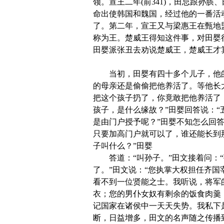
领。宣王二年(前341)，田忌跟孙
命出使韩国和魏国，经过他的一番活
了。第二年，宣王又与梁惠王在甄地盟
称为王。楚威王得知这件事，对田婴
田婴派张丑去劝说楚威王，楚威王才
当初，田婴有四十多个儿子，他的小
的母亲还是偷偷把他养活了。等他长
把这个孩子扔了，你竟敢把他养活了
孩子，是什么缘故？”田婴回答说：
是由门户授予呢？”田婴不知怎么回
只要加高门户就可以了，谁还能长到
子叫什么？”田婴
答道：“叫孙子。”田文接着问：“孙
了。”田文说：“您执掌大权担任齐
看不到一位贤能之士。我听说，将军
衣；您的男仆女奴有剩余的饭食肉羹
记国家在诸侯中一天天失势。我私下
断，日益增多，田文的名声随之传播