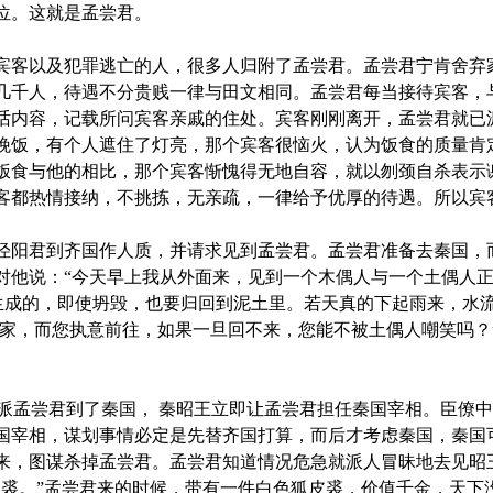
位。这就是孟尝君。
客以及犯罪逃亡的人，很多人归附了孟尝君。孟尝君宁肯舍弃
几千人，待遇不分贵贱一律与田文相同。孟尝君每当接待宾客，
话内容，记载所问宾客亲戚的住处。宾客刚刚离开，孟尝君就已
晚饭，有个人遮住了灯亮，那个宾客很恼火，认为饭食的质量肯
饭食与他的相比，那个宾客惭愧得无地自容，就以刎颈自杀表示
客都热情接纳，不挑拣，无亲疏，一律给予优厚的待遇。所以宾
阳君到齐国作人质，并请求见到孟尝君。孟尝君准备去秦国，
对他说：“今天早上我从外面来，见到一个木偶人与一个土偶人正
土生成的，即使坍毁，也要归回到泥土里。若天真的下起雨来，水
国家，而您执意前往，如果一旦回不来，您能不被土偶人嘲笑吗？
又派孟尝君到了秦国， 秦昭王立即让孟尝君担任秦国宰相。臣僚
国宰相，谋划事情必定是先替齐国打算，而后才考虑秦国，秦国
来，图谋杀掉孟尝君。孟尝君知道情况危急就派人冒昧地去见昭
皮裘。”孟尝君来的时候，带有一件白色狐皮裘，价值千金，天下