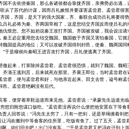
齐国不去依傍秦国，那么各诸侯都会靠拢齐国，亲弗势必出逃，
君听从了苏代的计谋，因而吕礼嫉恨并要谋害孟尝君。孟尝君很
合齐国，齐国，是天下的强大国家，齐、秦联合成功吕礼将要得
么吕礼必将为秦、齐两国宰相了，这是您结交齐国反而使吕礼的
地仇恨您。您不如劝说秦王攻打齐国。齐国被攻破，我会设法请
，秦王必定重用您去结交魏国。魏国败于齐国又害怕秦国，它摇
持魏国提高的地位；又可以攻破齐国得到封邑，使秦、魏两国同
。”于是穰侯向秦昭王进言攻打齐国，吕礼便逃离了齐国。
傲起来，打算除掉孟尝君。孟尝君很恐惧，就到了魏国。魏昭
。齐湣王逃到莒，后来就死在那里。齐襄王即位，当时孟尝君在
孟尝君，便与孟尝君和好，与他亲近起来。田文去世，谥号称孟
薛邑。孟尝君绝嗣没有后代。
，便穿着草鞋远道而来见他。孟尝君说：“承蒙先生远道光临
贫穷想归附您谋口饭吃。”孟尝君没再说什么便把他安置在下等食
负责人回答说：“冯先生太穷了，只有一把剑，还是草绳缠着剑把
听后让冯欢搬到中等食客的住所里，吃饭有鱼了。过了五天，孟尝
剑啊，咱们回去吧！出门没有车。’”于是孟尝君又把冯欢迁到上