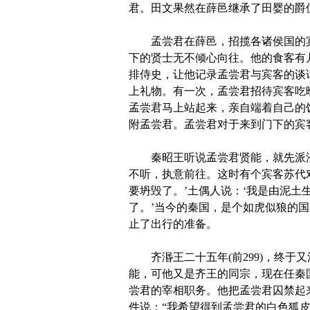
君。田文果然在薛邑继承了田婴的爵
孟尝君在薛邑，招揽各诸侯国的宾
下的贤士无不倾心向往。他的食客有
排侍史，让他记录孟尝君与宾客的谈
上礼物。有一次，孟尝君招待宾客吃
孟尝君马上站起来，亲自端着自己的
附孟尝君。孟尝君对于来到门下的宾
秦昭王听说孟尝君贤能，就先派泾
不听，执意前往。这时有个宾客苏代
要坍毁了。’土偶人说：‘我是由泥
了。’当今的秦国，是个如虎似狼的
止了出行的准备。
齐湣王二十五年(前299)，终于
能，可他又是齐王的同宗，现在任秦
尝君的宰相职务。他把孟尝君囚禁起
件说：“我希望得到孟尝君的白色狐