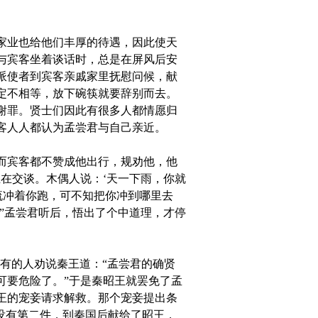
家业也给他们丰厚的待遇，因此使天
与宾客坐着谈话时，总是在屏风后安
派使者到宾客亲戚家里抚慰问候，献
定不相等，放下碗筷就要辞别而去。
谢罪。贤士们因此有很多人都情愿归
客人人都认为孟尝君与自己亲近。
而宾客都不赞成他出行，规劝他，他
在交谈。木偶人说：‘天一下雨，你就
流冲着你跑，可不知把你冲到哪里去
”孟尝君听后，悟出了个中道理，才停
中有的人劝说秦王道：“孟尝君的确贤
可要危险了。”于是秦昭王就罢免了孟
王的宠妾请求解救。那个宠妾提出条
没有第二件，到秦国后献给了昭王，