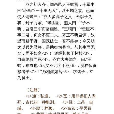
燕之初入齐，闻画邑人王蠋贤，令军中
曰“环画邑三十里无入”，以王蠋之故。已而
使人谓蠋曰：“齐人多高子之义，吾以子为
将，封子万家。”蠋固谢。燕人曰：“子不
听，吾引三军而屠画邑。”王蠋曰：“忠臣不
事二君，贞女不更二夫。齐王不听吾谏，故
退而耕于野。国既破亡，吾不能存；今又劫
之以兵为君将，是助桀为暴也。与其生而无
义，固不如烹<2>！”遂经其颈于树枝<3>，
自奋绝脰而死<4>。齐亡大夫闻之，曰:“王
蠋，布衣也<5>,义不北面于燕<6>，况在位食
禄者乎<7>！”乃相聚如莒<8>，求诸子，立
为襄王。
〔注释〕
<1>通：私通。 <2>烹：用鼎锅把人煮
死，古代的一种酷刑。 <3>经：上吊，自
缢。 <4>脰：脖颈。 <5>布衣：平民百