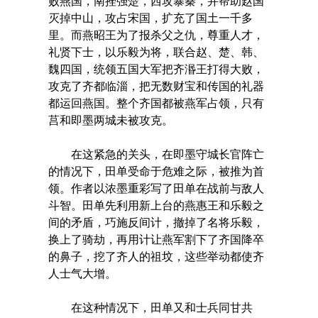
败燕国，南挫强楚，西攻暴秦，并帮助赵国
灭掉中山，攻占宋国，扩充了国土一千多
里。而燕昭王为了报杀父之仇，尊重人才，
礼贤下士，以乐毅为将，联合赵、楚、韩、
魏四国，统领五国大军把齐湣王打得大败，
攻克了齐都临淄，把无数财宝和传国的礼器
都运回燕国。整个齐国都被燕军占领，只有
莒和即墨两城未被攻克。
在这紧急的关头，在即墨守城长官阵亡
的情况下，田单受命于危难之际，被推为首
领。作者以浓墨重彩写了田单在战前与敌人
斗智。田单先利用新上台的燕惠王和乐毅之
间的矛盾，巧施反间计，撤掉了名将乐毅，
换上了骑劫，再用计让燕军割下了齐国降卒
的鼻子，挖了齐人的祖坟，这些举动都使齐
人士气大增。
在这种情况下，田单又和士兵同甘共