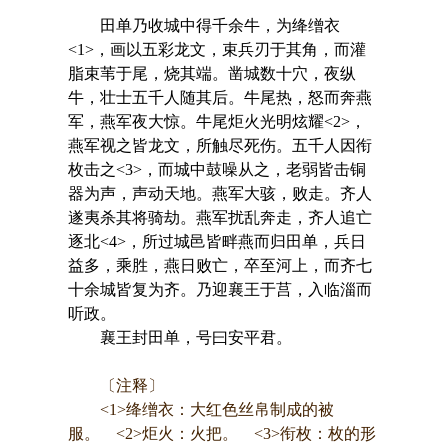
田单乃收城中得千余牛，为绛缯衣
<1>，画以五彩龙文，束兵刃于其角，而灌
脂束苇于尾，烧其端。凿城数十穴，夜纵
牛，壮士五千人随其后。牛尾热，怒而奔燕
军，燕军夜大惊。牛尾炬火光明炫耀<2>，
燕军视之皆龙文，所触尽死伤。五千人因衔
枚击之<3>，而城中鼓噪从之，老弱皆击铜
器为声，声动天地。燕军大骇，败走。齐人
遂夷杀其将骑劫。燕军扰乱奔走，齐人追亡
逐北<4>，所过城邑皆畔燕而归田单，兵日
益多，乘胜，燕日败亡，卒至河上，而齐七
十余城皆复为齐。乃迎襄王于莒，入临淄而
听政。
襄王封田单，号曰安平君。
〔注释〕
<1>绛缯衣：大红色丝帛制成的被
服。 <2>炬火：火把。 <3>衔枚：枚的形