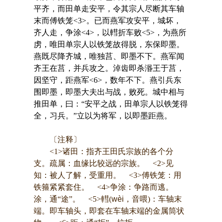
平齐，而田单走安平，令其宗人尽断其车轴
末而傅铁笼<3>。已而燕军攻安平，城坏，
齐人走，争涂<4>，以轊折车败<5>，为燕所
虏，唯田单宗人以铁笼故得脱，东保即墨。
燕既尽降齐城，唯独莒、即墨不下。燕军闻
齐王在莒，并兵攻之。淖齿即杀湣王于莒，
因坚守，距燕军<6>，数年不下。燕引兵东
围即墨，即墨大夫出与战，败死。城中相与
推田单，曰：“安平之战，田单宗人以铁笼得
全，习兵。”立以为将军，以即墨距燕。
〔注释〕
<1>诸田：指齐王田氏宗族的各个分
支。疏属：血缘比较远的宗族。 <2>见
知：被人了解，受重用。 <3>傅铁笼：用
铁箍紧紧套住。 <4>争涂：争路而逃。
涂，通“途”。 <5>轊(
wèi
，音喂)：车轴末
端。即车轴头，即套在车轴末端的金属筒状