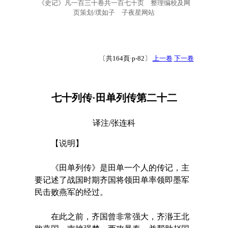
《史记》凡一百三十卷共一百七十页 整理编校及网
页策划/璞如子 子夜星网站
〔共164頁·p-82〕
上一卷
下一卷
七十列传·田单列传第二十二
译注/张连科
【说明】
《田单列传》是田单一个人的传记，主
要记述了战国时期齐国将领田单率领即墨军
民击败燕军的经过。
在此之前，齐国曾非常强大，齐湣王北