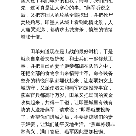
国人挖了我们城外的祖坟，侮辱了我们的祖
先，这可真是让人寒心的事。”燕军听说之
后，又把齐国人的坟墓全部挖出，并把死尸
焚烧殆尽。即墨人从城上看到此情此景，人
人痛哭流涕，都请求出城拼杀，愤怒的情绪
增涨十倍。
田单知道现在是出战的最好时机，于是
就亲自拿着夹板铲锨，和士兵们一起修筑工
事，并把自己的妻子姬妾都编在队伍之中，
还把全部的食物拿出来犒劳士卒。命令装备
整齐的精锐部队都埋伏起来，让老弱妇女上
城防守，又派使者去和燕军约定投降事宜，
燕军官兵都高呼万岁。田单又把民间的黄金
收集起来，共得一千镒，让即墨城里有钱有
势的人送给燕军，请求说：“即墨就要投降
了，希望你们进城之后，不要掳掠我们的妻
子姬妾，让我们能平安地生活。”燕军将领非
常高兴，满口答应。燕军因此更加松懈。