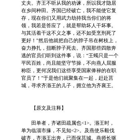
丈夫。齐王不听从我的劝谏，所以我才隐居
在乡间种田。齐国已经破亡，我不能使它复
存，现在你们又用武力劫持我当你们的将
领，我若是答应了，就是帮助坏人干坏事。
与其活着干这不义之事，还不如受烹刑死了
更好！”然后他就把自己的脖子吊在树枝上，
奋力挣扎，扭断脖子死去。齐国那些四散奔
逃的官员们听到这件事，说：“王蠋只是一个
平民百姓，尚且能坚守节操，不向燕人屈服
称臣，更何况我们这些享受国家俸禄的在职
官员了！”于是他们就聚集在一起，赶赴莒
城，寻求齐湣王的儿子，拥立他为齐襄王。
【原文及注释】
田单者，齐诸田疏属也<1>。湣王时，
单为临淄市掾，不见知<2>。及燕使乐毅伐
破齐，齐湣王出奔，已而保莒城。燕师长驱