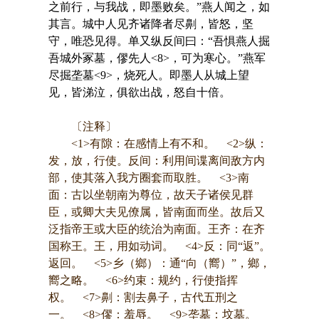
之前行，与我战，即墨败矣。”燕人闻之，如
其言。城中人见齐诸降者尽劓，皆怒，坚
守，唯恐见得。单又纵反间曰：“吾惧燕人掘
吾城外冢墓，僇先人<8>，可为寒心。”燕军
尽掘垄墓<9>，烧死人。即墨人从城上望
见，皆涕泣，俱欲出战，怒自十倍。
〔注释〕
<1>有隙：在感情上有不和。 <2>纵：
发，放，行使。反间：利用间谍离间敌方内
部，使其落入我方圈套而取胜。 <3>南
面：古以坐朝南为尊位，故天子诸侯见群
臣，或卿大夫见僚属，皆南面而坐。故后又
泛指帝王或大臣的统治为南面。王齐：在齐
国称王。王，用如动词。 <4>反：同“返”。
返回。 <5>乡（鄉）：通“向（嚮）”，鄉，
嚮之略。 <6>约束：规约，行使指挥
权。 <7>劓：割去鼻子，古代五刑之
一。 <8>僇：羞辱。 <9>垄墓：坟墓。