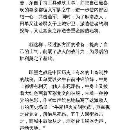
苦，亲自手持工具修筑工事，并把自己最喜
欢的妻妾都编入军队之中，进一步使内部团
结一心，共击燕军。同时，为了麻痹敌人，
田单又让老弱女子上城守卫，派遣使者约期
投降，又让富豪之家送去重金贿赂燕将。
就这样，经过多方面的准备，提高了自
己的士气，削弱了敌人的战斗力，为最后的
胜利奠定了基础。
即墨之战是中国历史上有名的出奇制胜
的战例。田单竟以火牛在前冲锋陷阵，牛角
上都绑有利刃，触人非死即伤，牛身上又披
着大红色画着五彩龙文的被服，带着一种神
异的色彩，作者绘声绘色地描写了这激动人
心的历史场景：“牛尾炬火光明照耀，燕军视
之皆龙文，所触尽死伤。五千人因衔枚击
之，而城中鼓噪从之，老弱皆击铜器为声，
声动天地。”