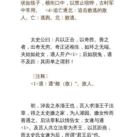
状如筷子，横衔口中，以禁止喧哗，古时军
中常用。 <4>追亡逐北：追击败逃的敌
人。亡：逃跑。北：败逃。
太史公曰：兵以正合，以奇胜。善之
者，出奇无穷。奇正还相生，如环之无端。
夫始如处女，適人开户<1>；后如脱兔，適
不及距：其田单之谓邪！
〔注释〕
<1>適：通“敵（敌）”。敌人。
初，淖齿之杀湣王也，莒人求湣王子法
章，得之太史嬓之家，为人灌园。嬓女怜而
善遇之。后法章私以情告女，女遂与通
<1>。及莒人共立法章为齐王，以莒距燕，
而太史氏女遂为后，所谓“君王后”也。