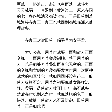
军威，一路追击。燕进仓皇而逃，战斗力一
天天减弱，一直退到了黄河边上，原来齐国
的七十多座城池又都被收复。于是田单到莒
城迎接齐襄王，襄王也就回到都城临淄来处
理政务。
齐襄王封赏田单，赐爵号为安平君。
太史公说：用兵作战要一面和敌人正面
交锋，一面用奇兵突袭制胜。善于用兵的
人，总是能够奇兵叠出而变化无穷的。正面
的交锋和背侧的奇袭都要发生作用，这两种
战术的相互转化，就如同圆环没有起止一般
使人捉摸不定。用兵之初要像处女那样沉
静、柔弱，诱使敌人敞开门户，毫不戒备；
然后在时机到来之时，就像逃脱的兔子一般
快速、敏捷，使敌人来不及防御。田单用
兵，正是如此吧！