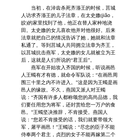
当初，在淖齿杀死齐湣王的时候，莒城
人访求齐湣王的儿子法章，在太史嬓(
jiǎo
，
皎)的家里找到了他，他正在替人家种地浇
田。太史嬓的女儿喜欢他并对他很好。后来
法章就把自己的情况告诉了她，她就和法章
私通了。等到莒城人共同拥立法章为齐王，
以莒城抗击燕军，太史嬓的女儿就被立为王
后，这就是人们所说的“君王后”。
燕军在开始攻入齐国的时候，听说画邑
人王蠋有才有德，就命令军队说：“在画邑周
围三十里之内不许进入。”这是因为王蠋是画
邑人的缘故。不久，燕国又派人对王蠋
说：“齐国有许多人都称颂您的高尚品德，我
们要任用您为将军，还封赏给您一万户的食
邑。”王蠋坚决推辞，不肯接受。燕国人
说：“您若不肯接受的话，我们就要带领大
军，屠平画邑！”王蠋说：“尽忠的臣子不能
侍奉两个君主，贞烈的女子不能再嫁第二个