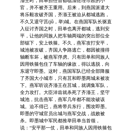
湣王时，田单担任首都临淄佐理市政的小
官，并不被齐王重用。后来，到燕国派遣大
将乐毅攻破齐国，齐湣王被迫从都城逃跑，
不久又退守莒(
jǔ
，举)城。在燕国军队长驱直
入征讨齐国之时，田单也离开都城，逃到安
平，让他的同族人把车轴两端的突出部位全
部锯下，安上铁箍。不久，燕军攻打安平，
城池被攻破，齐国人争路逃亡，都因被撞得
轴断车坏，被燕军俘虏。只有田单和同族人
因用铁箍包住了车轴的缘故，得以逃脱，向
东退守即墨。这时，燕国军队已经全部降服
了齐国大小城市，只有莒和即墨两城未被攻
下。燕军听说齐湣王在莒城，就调集军队，
全力攻打。大臣淖齿就杀死了齐湣王，坚守
城池，抗击燕军，燕军几年都不能攻破该
城。迫不得已，燕将带兵东行，围攻即墨。
即墨的守城官员出城与燕军交战，战败被
杀。即墨城中军民都推举田单当首领，
说：“安平那一仗，田单和同族人因用铁箍包