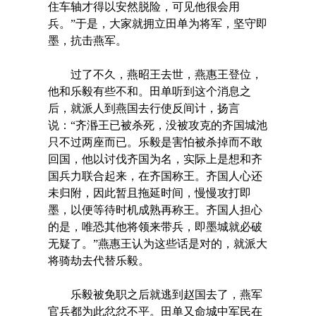
住车轴才得以安然脱险，可见他很会用
兵。”于是，大家就拥立田单为将军，坚守即
墨，抗击燕军。
过了不久，燕昭王去世，燕惠王登位，
他和乐毅有些不和。田单听到这个消息之
后，就派人到燕国去行使反间计，扬言
说：“齐湣王已被杀死，没被攻克的齐国城池
只不过两座而已。乐毅是害怕被杀掉而不敢
回国，他以讨伐齐国为名，实际上是想和齐
国兵力联合起来，在齐国称王。齐国人心还
未归附，因此暂且拖延时间，慢慢攻打即
墨，以便等待时机成熟再称王。齐国人担心
的是，唯恐其他将领来带兵，即墨城就必破
无疑了。”燕惠王认为这些话是对的，就派大
将骑劫去代替乐毅。
乐毅被免职之后就逃到赵国去了，燕军
官兵都为此忿忿不平。田单又命城中军民在