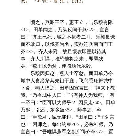
物。 <6>距：通“拒”。抗拒。
顷之，燕昭王卒，惠王立，与乐毅有隙
<1>。田单闻之，乃纵反间于燕<2>，宣言
曰：“齐王已死，城之不拔者二耳。乐毅畏诛
而不敢归，以伐齐为名，实欲连兵南面而王
齐<3>。齐人未附，故且缓攻即墨以待其
事。齐人所惧，唯恐他将之来，即墨残
矣。”燕王以为然，使骑劫代乐毅。
乐毅因归赵，燕人士卒忿。而田单乃令
城中人食必祭其先祖于庭，飞鸟悉翔舞城中
下食。燕人怪之。田单因宣言曰：“神来下教
我。”乃令城中人曰：“当有神人为我师。”有
一卒曰：“臣可以为师乎？”因反走<4>。田单
乃起，引还，东乡坐<5>，师事之。卒
曰：“臣欺君，诚无能也。”田单曰：“子勿言
也！”因师之。每出约束<6>，必称神师。乃
宣言曰：“吾唯惧燕军之劓所得齐卒<7>，置