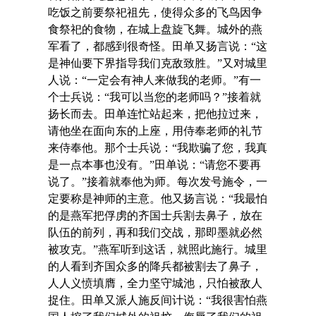
吃饭之前要祭祀祖先，使得众多的飞鸟因争
食祭祀的食物，在城上盘旋飞舞。城外的燕
军看了，都感到很奇怪。田单又扬言说：“这
是神仙要下界指导我们克敌致胜。”又对城里
人说：“一定会有神人来做我的老师。”有一
个士兵说：“我可以当您的老师吗？”接着就
扬长而去。田单连忙站起来，把他拉过来，
请他坐在面向东的上座，用侍奉老师的礼节
来侍奉他。那个士兵说：“我欺骗了您，我真
是一点本事也没有。”田单说：“请您不要再
说了。”接着就奉他为师。每次发号施令，一
定要称是神师的主意。他又扬言说：“我最怕
的是燕军把俘虏的齐国士兵割去鼻子，放在
队伍的前列，再和我们交战，那即墨就必然
被攻克。”燕军听到这话，就照此施行。城里
的人看到齐国众多的降兵都被割去了鼻子，
人人义愤填膺，全力坚守城池，只怕被敌人
捉住。田单又派人施反间计说：“我很害怕燕