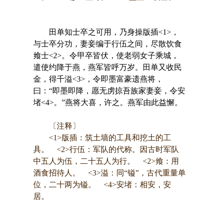
田单知士卒之可用，乃身操版插<1>，
与士卒分功，妻妾编于行伍之间，尽散饮食
飨士<2>。令甲卒皆伏，使老弱女子乘城，
遣使约降于燕，燕军皆呼万岁。田单又收民
金，得千溢<3>，令即墨富豪遗燕将，
曰：“即墨即降，愿无虏掠吾族家妻妾，令安
堵<4>。”燕将大喜，许之。燕军由此益懈。
〔注释〕
<1>版插：筑土墙的工具和挖土的工
具。 <2>行伍：军队的代称。因古时军队
中五人为伍，二十五人为行。 <2>飨：用
酒食招待人。 <3>溢：同“镒”，古代重量单
位，二十两为镒。 <4>安堵：相安，安
居。