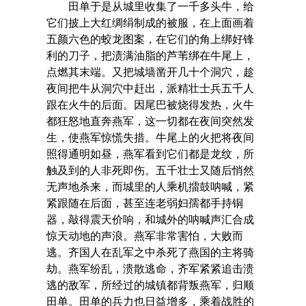
田单于是从城里收集了一千多头牛，给
它们披上大红绸绢制成的被服，在上面画着
五颜六色的蛟龙图案，在它们的角上绑好锋
利的刀子，把渍满油脂的芦苇绑在牛尾上，
点燃其末端。又把城墙凿开几十个洞穴，趁
夜间把牛从洞穴中赶出，派精壮士兵五千人
跟在火牛的后面。因尾巴被烧得发热，火牛
都狂怒地直奔燕军，这一切都在夜间突然发
生，使燕军惊慌失措。牛尾上的火把将夜间
照得通明如昼，燕军看到它们都是龙纹，所
触及到的人非死即伤。五千壮士又随后悄然
无声地杀来，而城里的人乘机擂鼓呐喊，紧
紧跟随在后面，甚至连老弱妇孺都手持铜
器，敲得震天价响，和城外的呐喊声汇合成
惊天动地的声浪。燕军非常害怕，大败而
逃。齐国人在乱军之中杀死了燕国的主将骑
劫。燕军纷乱，溃散逃命，齐军紧紧追击溃
逃的敌军，所经过的城镇都背叛燕军，归顺
田单。田单的兵力也日益增多，乘着战胜的