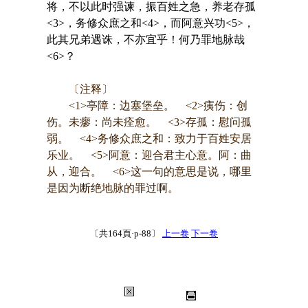
将，不以此时强谏，振百姓之急，养老存孤
<3>，务修众庶之和<4>，而阿意兴功<5>，
此其兄弟遇诛，不亦宜乎！何乃罪地脉哉
<6>？
〔注释〕
<1>亭障：边塞堡垒。 <2>痍伤：创
伤。未瘳：尚未痊愈。 <3>存孤：慰问孤
弱。 <4>务修众庶之和：致力于百姓安居
乐业。 <5>阿意：迎合君主心意。阿：曲
从，迎合。 <6>这一句的意思是说，哪里
是因为断绝地脉的罪过啊。
〔共164頁·p-88〕
上一卷
下一卷