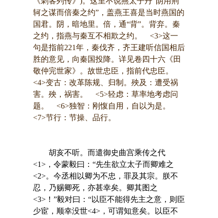
《刺客列传》)。这里不说燕太子丹“阴用荆
轲之谋而倍秦之约”，盖燕王喜是当时燕国的
国君。阴，暗地里。倍，通“背”。背弃。秦
之约，指燕与秦互不相欺之约。 <3>这一
句是指前221年，秦伐齐，齐王建听信国相后
胜的意见，向秦国投降。详见卷四十六《田
敬仲完世家》。故世忠臣，指前代忠臣。
<4>变古：改革陈规、归制。殃及：遭受祸
害。殃，祸害。 <5>轻虑：草率地考虑问
题。 <6>独智：刚愎自用，自以为是。
<7>节行：节操、品行。
胡亥不听。而遣御史曲宫乘传之代
<1>，令蒙毅曰：“先生欲立太子而卿难之
<2>。今丞相以卿为不忠，罪及其宗。朕不
忍，乃赐卿死，亦甚幸矣。卿其图之
<3>！”毅对曰：“以臣不能得先主之意，则臣
少宦，顺幸没世<4>，可谓知意矣。以臣不