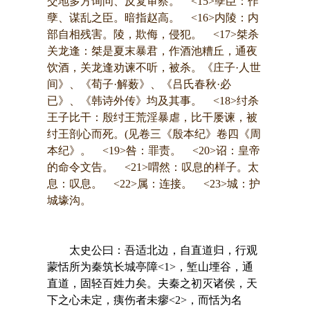
交地多方询问、反复审察。 <15>孽臣：作
孽、谋乱之臣。暗指赵高。 <16>内陵：内
部自相残害。陵，欺侮，侵犯。 <17>桀杀
关龙逢：桀是夏末暴君，作酒池糟丘，通夜
饮酒，关龙逢劝谏不听，被杀。《庄子·人世
间》、《荀子·解薮》、《吕氏春秋·必
已》、《韩诗外传》均及其事。 <18>纣杀
王子比干：殷纣王荒淫暴虐，比干屡谏，被
纣王剖心而死。(见卷三《殷本纪》卷四《周
本纪》。 <19>咎：罪责。 <20>诏：皇帝
的命令文告。 <21>喟然：叹息的样子。太
息：叹息。 <22>属：连接。 <23>城：护
城壕沟。
太史公曰：吾适北边，自直道归，行观
蒙恬所为秦筑长城亭障<1>，堑山堙谷，通
直道，固轻百姓力矣。夫秦之初灭诸侯，天
下之心未定，痍伤者未瘳<2>，而恬为名