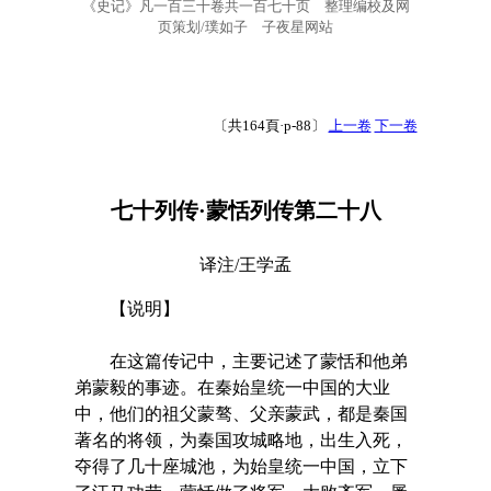
《史记》凡一百三十卷共一百七十页 整理编校及网
页策划/璞如子 子夜星网站
〔共164頁·p-88〕
上一卷
下一卷
七十列传·蒙恬列传第二十八
译注/王学孟
【说明】
在这篇传记中，主要记述了蒙恬和他弟
弟蒙毅的事迹。在秦始皇统一中国的大业
中，他们的祖父蒙骜、父亲蒙武，都是秦国
著名的将领，为秦国攻城略地，出生入死，
夺得了几十座城池，为始皇统一中国，立下