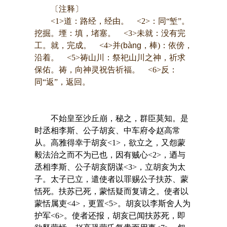
〔注释〕
<1>道：路经，经由。 <2>：同“堑”。
挖掘。堙：填，堵塞。 <3>未就：没有完
工。就，完成。 <4>并(
bàng
，棒)：依傍，
沿着。 <5>祷山川：祭祀山川之神，祈求
保佑。祷，向神灵祝告祈福。 <6>反：
同“返”，返回。
不始皇至沙丘崩，秘之，群臣莫知。是
时丞相李斯、公子胡亥、中车府令赵高常
从。高雅得幸于胡亥<1>，欲立之，又怨蒙
毅法治之而不为已也，因有贼心<2>，迺与
丞相李斯、公子胡亥阴谋<3>，立胡亥为太
子。太子已立，遣使者以罪赐公子扶苏、蒙
恬死。扶苏已死，蒙恬疑而复请之。使者以
蒙恬属吏<4>，更置<5>。胡亥以李斯舍人为
护军<6>。使者还报，胡亥已闻扶苏死，即