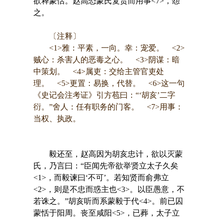
欲释蒙恬。赵高恐蒙氏复贵而用事<7>，怨
之。
〔注释〕
<1>雅：平素，一向。幸：宠爱。 <2>
贼心：杀害人的恶毒之心。 <3>阴谋：暗
中策划。 <4>属吏：交给主管官吏处
理。 <5>更置：易换，代替。 <6>这一句
《史记会注考证》引方苞曰：“‘胡亥’二字
衍。”舍人：任有职务的门客。 <7>用事：
当权、执政。
毅还至，赵高因为胡亥忠计，欲以灭蒙
氏，乃言曰：“臣闻先帝欲举贤立太子久矣
<1>，而毅谏曰‘不可’。若知贤而俞弗立
<2>，则是不忠而惑主也<3>。以臣愚意，不
若诛之。”胡亥听而系蒙毅于代<4>。前已囚
蒙恬于阳周。丧至咸阳<5>，已葬，太子立