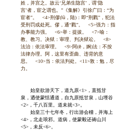
姓，并宫之。故云‘兄弟生隐宫’，谓‘隐
宫’者，宦之谓也。”《集解》引徐广曰：“为
宦者”。 <4>刑僇(
lù
，陆)：即“刑戮”，犯法
受刑罚或处死。僇，通“戮”。 <5>强力：指
办事能力强。 <6>举：提拔。 <7>喻：
教、教习。决狱：审理、判决狱讼。 <8>
法治：依法审理。 <9>阿(
ē
，婀)法：不按
法律办理。阿，这里有歪曲、违背的意
思。 <10>当：依法判处。<11>敦：勉，尽
力。
始皇欲游天下，道九原<1>，直抵甘
泉，迺使蒙恬通道，自九原抵甘泉，山堙谷
<2>，千八百里。道未就<3>。
始皇三十七年冬，行出游会稽，并海上
<4>，北走琅邪。道病，使蒙毅还祷山川
<5>，未反<6>。