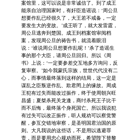
案馆里，这可以说是非常诚信了。到了成王
能亲自治理国家时，有奸臣造谣说：‘周公旦
想要作乱已经很久了，大王若不戒备，一定
要发生大的变故。’成王听了，就大发雷霆，
周公旦逃奔到楚国。成王到档案馆审阅档
案，发现周公旦的祷告书，就流着眼泪
说：‘谁说周公旦想要作乱呢！’杀了造谣生
事的那个大臣，请周公旦回归。所以《周
书》上说：‘一定要参差交互地多方询问，反
复审察。’如今我蒙氏宗族，世世代代没有二
心，而事情最终落到这样的结局，这一定是
谋乱之臣叛逆作乱、欺君罔上的缘故。周成
王犯有过失而能改过振作，终于使周朝兴旺
昌盛；夏桀杀死关龙逢，商纣杀死王子比干
而不后悔，最终落个身死国亡。所以我说犯
有过失可以改正振作，听人规劝可以察觉警
醒，参互交错地审察，是圣明国君治国的原
则。大凡我说的这些话，不是用以逃避罪
责，而是要用忠心规劝而死，希望陛下替黎