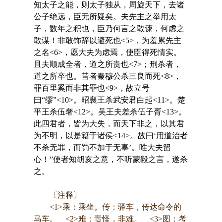
知太子之能，则太子独从，周旋天下，去诸
公子绝远，臣无所疑矣。夫先主之举用太
子，数年之积也，臣乃何言之敢谏，何虑之
敢谋！非敢饰辞以避死也<5>，为羞累先主
之名<6>，愿大夫为虑焉，使臣得死情实。
且夫顺成全者，道之所贵也<7>；刑杀者，
道之所卒也。昔者秦穆公杀三良而死<8>，
罪百里奚而非其罪也<9>，故立号
曰“缪”<10>。昭襄王杀武安君白起<11>。楚
平王杀伍奢<12>。吴王夫差杀伍子胥<13>。
此四君者，皆为大失，而天下非之，以其君
为不明，以是籍于诸侯<14>。故曰‘用道治者
不杀无罪，而罚不加于无辜’。唯大夫留
心！”使者知胡亥之意，不听蒙毅之言，遂杀
之。
〔注释〕
<1>乘：乘坐。传：驿车，传达命令的
马车。 <2>难：责怪，非难。 <3>图：考