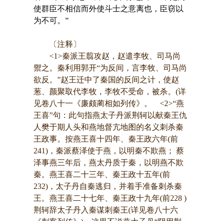
使群臣不相信而外使斗士之意离也，臣窃以
为不可。”
〔注释〕
<1>秦派王翦攻赵，赵遣李牧、司马尚
禦之。秦利用郭开“为反间，言李牧、司马尚
欲反。”赵王迁中了秦国的反间之计，使赵
葱、颜聚取代李牧，李牧不受命，被杀。(详
见卷八十一《廉颇蔺相如列传》。 <2>“燕
王喜”句：此句指燕太子丹派荆轲以献秦王仇
人樊于期人头和燕地督亢地图的名义刺杀秦
王政事。按燕王喜十四年、秦王政六年(前
241)，秦派蔡泽使于燕，以明秦不欺燕； 蔡
泽事燕三年后，燕太丹质于秦，以明燕不欺
秦。燕王喜二十三年、秦王政十五年(前
232)，太子丹自秦逃归，并着手准备刺杀秦
王。燕王喜二十七年、秦王政十九年(前228 )
荆轲辞太子丹入秦谋刺秦王(详见卷八十六