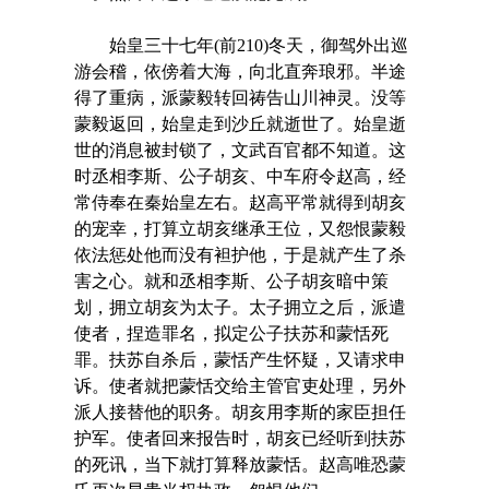
始皇三十七年(前210)冬天，御驾外出巡
游会稽，依傍着大海，向北直奔琅邪。半途
得了重病，派蒙毅转回祷告山川神灵。没等
蒙毅返回，始皇走到沙丘就逝世了。始皇逝
世的消息被封锁了，文武百官都不知道。这
时丞相李斯、公子胡亥、中车府令赵高，经
常侍奉在秦始皇左右。赵高平常就得到胡亥
的宠幸，打算立胡亥继承王位，又怨恨蒙毅
依法惩处他而没有袒护他，于是就产生了杀
害之心。就和丞相李斯、公子胡亥暗中策
划，拥立胡亥为太子。太子拥立之后，派遣
使者，捏造罪名，拟定公子扶苏和蒙恬死
罪。扶苏自杀后，蒙恬产生怀疑，又请求申
诉。使者就把蒙恬交给主管官吏处理，另外
派人接替他的职务。胡亥用李斯的家臣担任
护军。使者回来报告时，胡亥已经听到扶苏
的死讯，当下就打算释放蒙恬。赵高唯恐蒙