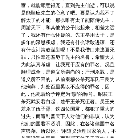
宦，就能顺意得宠，直到先主仙逝，可以说
是能顺应先主的心意了吧。要是认为我不了
解太子的才能，那么唯有太子能陪侍先主，
周游天下，和其他的公子比起来，相差太远
了，我还有什么怀疑的。先主举用太子，是
多年的深思积虑，我还有什么话敢进谏、还
有什么计策敢谋划呢！不是我借口来逃避死
罪，只怕牵连羞辱了先主的名誉，希望大夫
为此认真考虑，让我死于应有的罪名。况且
顺理成全，是道义所崇尚的；严刑杀戮，是
道义所不容的。从前秦穆公杀死车氏三良为
他殉葬，判处百里奚以不应得的罪名，因
此，他死后给予评定为‘缪’的称号。昭襄王
杀死武安君白起，楚平王杀死伍奢。吴王夫
差杀了伍子胥。这四位国君，都犯了重大的
过失，而遭到普天下人对他们的非议，认为
他们的国君不贤明。因此，在各诸侯国中名
声狼藉。所以说：‘用道义治理国家的人，不