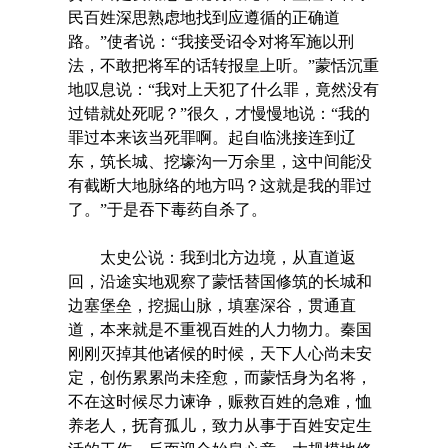
民百姓深思熟虑地找到应遵循的正确道
路。”使者说：“我接受诏令对将军施以刑
法，不敢把将军的话转报皇上听。”蒙恬沉重
地叹息说：“我对上天犯了什么罪，竟然没有
过错就处死呢？”很久，才慢慢地说：“我的
罪过本来该当死罪啊。起自临洮接连到辽
东，筑长城、挖壕沟一万余里，这中间能没
有截断大地脉络的地方吗？这就是我的罪过
了。”于是吞下毒药自杀了。
太史公说：我到北方边境，从直道返
回，沿途实地观察了蒙恬替国修筑的长城和
边塞堡垒，挖掘山脉，填塞深谷，贯通直
道，本来就是不重视百姓的人力物力。秦国
刚刚灭掉其他诸候的时候，天下人心尚未安
定，创伤累累尚未痊愈，而蒙恬身为名将，
不在这时候尽力谏诤，赈救百姓的急难，恤
养老人，抚育孤儿，致力从事于百姓安定生