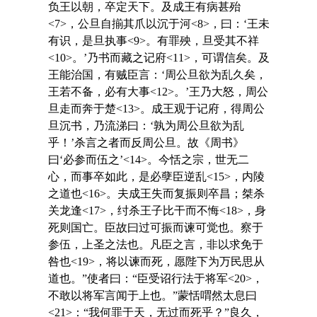
负王以朝，卒定天下。及成王有病甚殆
<7>，公旦自揃其爪以沉于河<8>，曰：‘王未
有识，是旦执事<9>。有罪殃，旦受其不祥
<10>。’乃书而藏之记府<11>，可谓信矣。及
王能治国，有贼臣言：‘周公旦欲为乱久矣，
王若不备，必有大事<12>。’王乃大怒，周公
旦走而奔于楚<13>。成王观于记府，得周公
旦沉书，乃流涕曰：‘孰为周公旦欲为乱
乎！’杀言之者而反周公旦。故《周书》
曰‘必参而伍之’<14>。今恬之宗，世无二
心，而事卒如此，是必孽臣逆乱<15>，内陵
之道也<16>。夫成王失而复振则卒昌；桀杀
关龙逢<17>，纣杀王子比干而不悔<18>，身
死则国亡。臣故曰过可振而谏可觉也。察于
参伍，上圣之法也。凡臣之言，非以求免于
咎也<19>，将以谏而死，愿陛下为万民思从
道也。”使者曰：“臣受诏行法于将军<20>，
不敢以将军言闻于上也。”蒙恬喟然太息曰
<21>：“我何罪于天，无过而死乎？”良久，