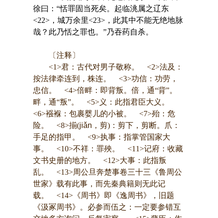
徐曰：“恬罪固当死矣。起临洮属之辽东
<22>，城万余里<23>，此其中不能无绝地脉
哉？此乃恬之罪也。”乃吞药自杀。
〔注释〕
<1>君：古代对男子敬称。 <2>法及：
按法律牵连到，株连。 <3>功信：功劳，
忠信。 <4>倍畔：即背叛。倍，通“背”。
畔，通“叛”。 <5>义：此指君臣大义。
<6>襁褓：包裹婴儿的小被。 <7>殆：危
险。 <8>揃(
jiǎn
，剪)：剪下，剪断。爪：
手足的指甲。 <9>执事：指掌管国家大
事。 <10>不祥：罪殃。 <11>记府：收藏
文书史册的地方。 <12>大事：此指叛
乱。 <13>周公旦奔楚事卷三十三《鲁周公
世家》载有此事，而先秦典籍则无此记
载。 <14>《周书》即《逸周书》，旧题
《汲冢周书》。必参而伍之：一定要参错互