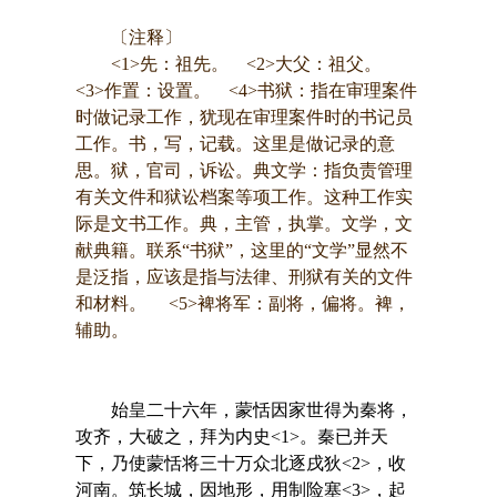
〔注释〕
<1>先：祖先。 <2>大父：祖父。
<3>作置：设置。 <4>书狱：指在审理案件
时做记录工作，犹现在审理案件时的书记员
工作。书，写，记载。这里是做记录的意
思。狱，官司，诉讼。典文学：指负责管理
有关文件和狱讼档案等项工作。这种工作实
际是文书工作。典，主管，执掌。文学，文
献典籍。联系“书狱”，这里的“文学”显然不
是泛指，应该是指与法律、刑狱有关的文件
和材料。 <5>裨将军：副将，偏将。裨，
辅助。
始皇二十六年，蒙恬因家世得为秦将，
攻齐，大破之，拜为内史<1>。秦已并天
下，乃使蒙恬将三十万众北逐戌狄<2>，收
河南。筑长城，因地形，用制险塞<3>，起