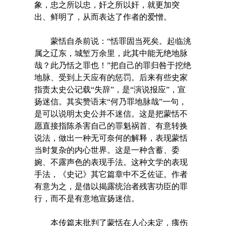
象，忠之所以忠，奸之所以奸，就更加突
出、鲜明了，从而表达了作者的爱憎。
蒙恬自杀前说：“恬罪固当死矣。起临洮
属之辽东，城堑万余里，此其中能无绝地脉
哉？此乃恬之罪也！”把自己的罪归咎于挖绝
地脉、受到上天应有的惩罚。后来有些史家
指责太史公记载“失辞”，是“演说报应”，宣
扬迷信。其实赞语末“何乃罪地脉哉”一句，
是可以说明太史公并不迷信。这是把蒙恬不
愿直接指陈杀害自己的罪魁祸首、有意转换
说法，做出一种无可奈何的解释，表现蒙恬
当时复杂的内心世界。这是一种含蓄、委
婉、不露声色的表现手法。这种文学的表现
手法，《史记》其它篇章中不乏佐证。作者
有意为之，是借以揭露统治者残害功臣的罪
行，而不是有意地宣扬迷信。
本传篇末批判了蒙恬在人心未定，痍伤