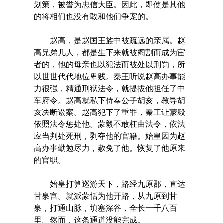
划策，被誉为忠信大臣。因此，即使是其他
的将相们也没有敢和他们争宠的。
赵高，是赵国王族中被疏远的亲属。赵
高兄弟几人，都是生下来就被阉割而成为宦
者的，他的母亲也以犯法而被处以刑罚，所
以世世代代地位卑贱。秦王听说赵高办事能
力很强，精通刑狱法令，就提拔他担任了中
车府令。赵高就私下侍奉公子胡亥，教导胡
亥决断讼案。赵高犯下了重罪，秦王让蒙毅
依照法令惩处他。蒙毅不敢枉曲法令，依法
应当判处死刑，剥夺他的官籍。始皇因为赵
高办事勤勉尽力，赦免了他。恢复了他原来
的官职。
始皇打算巡游天下，路经九原郡，直达
甘泉宫。就派蒙恬为他开路，从九原到甘
泉，打通山脉，填塞深谷，全长一千八百
里。然而，这条通道没能完成。