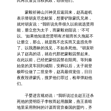
氏再次显贵当权执政，怨恨他们。
蒙毅祈祷山川神灵后返回来，赵高趁机
表示替胡亥尽忠献策，想要铲除蒙氏兄弟，
就对胡亥说：“我听说先帝很久以前就选贤用
能，册立您为太子，而蒙毅劝阻说：‘不可
以。’如果他知道您贤明有才能而长久拖延不
让册立，那么，就是既不忠实而又盅惑先帝
了。以我愚昧的浅见，不如杀死他。”胡亥听
从了赵高的话，就在代郡把蒙毅囚禁起来。
在此以前，已经把蒙恬囚禁在阳周。等到秦
始皇的灵车回到咸阳，安葬以后，太子就登
极即位做了二世皇帝，赵高最得宠信，日日
夜夜毁谤蒙氏，搜罗他们罪过，检举弹劾他
们。
子婴进言规劝说：“我听说过去赵王迁杀
死他的贤明臣子李牧而起用颜聚，燕王喜暗
地里采用荆轲的计谋而背弃秦国的盟约，齐