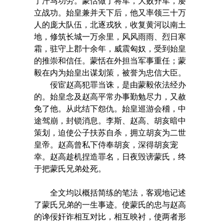
了汗马功劳。蒙恬做了将军，大败齐军，屡
立战功。始皇兼并天下后，他又率领三十万
人的庞大队伍，北逐戎狄，收复黄河以南土
地，修筑长城一万余里，风风雨雨、烈日寒
霜，驻守上郡十余年，威震匈奴，受到始皇
的推崇和信任。蒙恬在外担当军事重任；蒙
毅在内为始皇出谋划策，被誉为忠信大臣。
佞宦赵高犯罪当诛，是由蒙毅依法经办
的。始皇念及赵高平常办事勤勉尽力，又赦
免了他。从此结下怨仇。始皇巡游会稽，中
途驾崩，封锁消息。李斯、赵高、胡亥暗中
策划，迫使公子扶苏自杀，拥立胡亥为二世
皇帝。赵高曾私下侍奉胡亥，深得胡亥宠
幸。赵高趁机捏造罪名，日夜毁谤蒙氏，终
于把蒙氏兄弟处死。
全文均以概括简练的笔法，客观地记述
了蒙氏兄弟的一生事迹。使蒙氏的忠与赵高
的谗佞奸诈相互对比，相互映衬，使两者形