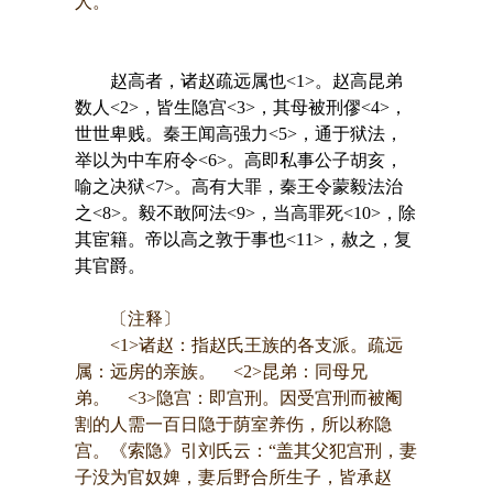
人。
赵高者，诸赵疏远属也<1>。赵高昆弟
数人<2>，皆生隐宫<3>，其母被刑僇<4>，
世世卑贱。秦王闻高强力<5>，通于狱法，
举以为中车府令<6>。高即私事公子胡亥，
喻之决狱<7>。高有大罪，秦王令蒙毅法治
之<8>。毅不敢阿法<9>，当高罪死<10>，除
其宦籍。帝以高之敦于事也<11>，赦之，复
其官爵。
〔注释〕
<1>诸赵：指赵氏王族的各支派。疏远
属：远房的亲族。 <2>昆弟：同母兄
弟。 <3>隐宫：即宫刑。因受宫刑而被阉
割的人需一百日隐于荫室养伤，所以称隐
宫。《索隐》引刘氏云：“盖其父犯宫刑，妻
子没为官奴婢，妻后野合所生子，皆承赵