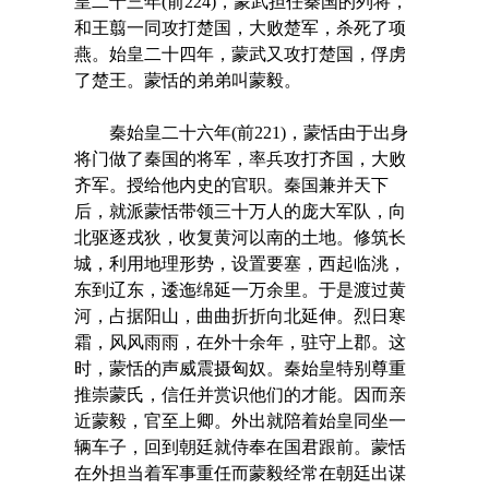
皇二十三年(前224)，蒙武担任秦国的列将，
和王翦一同攻打楚国，大败楚军，杀死了项
燕。始皇二十四年，蒙武又攻打楚国，俘虏
了楚王。蒙恬的弟弟叫蒙毅。
秦始皇二十六年(前221)，蒙恬由于出身
将门做了秦国的将军，率兵攻打齐国，大败
齐军。授给他内史的官职。秦国兼并天下
后，就派蒙恬带领三十万人的庞大军队，向
北驱逐戎狄，收复黄河以南的土地。修筑长
城，利用地理形势，设置要塞，西起临洮，
东到辽东，逶迤绵延一万余里。于是渡过黄
河，占据阳山，曲曲折折向北延伸。烈日寒
霜，风风雨雨，在外十余年，驻守上郡。这
时，蒙恬的声威震摄匈奴。秦始皇特别尊重
推崇蒙氏，信任并赏识他们的才能。因而亲
近蒙毅，官至上卿。外出就陪着始皇同坐一
辆车子，回到朝廷就侍奉在国君跟前。蒙恬
在外担当着军事重任而蒙毅经常在朝廷出谋