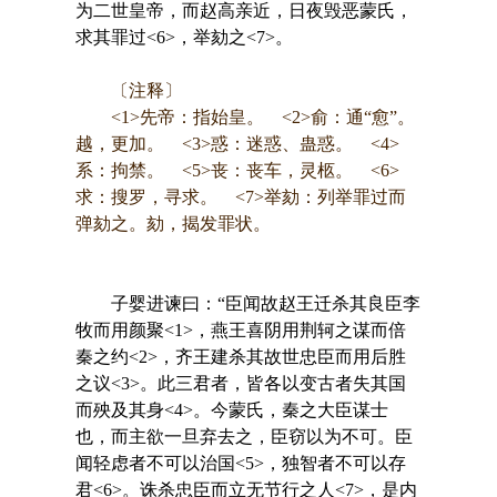
为二世皇帝，而赵高亲近，日夜毁恶蒙氏，
求其罪过<6>，举劾之<7>。
〔注释〕
<1>先帝：指始皇。 <2>俞：通“愈”。
越，更加。 <3>惑：迷惑、蛊惑。 <4>
系：拘禁。 <5>丧：丧车，灵柩。 <6>
求：搜罗，寻求。 <7>举劾：列举罪过而
弹劾之。劾，揭发罪状。
子婴进谏曰：“臣闻故赵王迁杀其良臣李
牧而用颜聚<1>，燕王喜阴用荆轲之谋而倍
秦之约<2>，齐王建杀其故世忠臣而用后胜
之议<3>。此三君者，皆各以变古者失其国
而殃及其身<4>。今蒙氏，秦之大臣谋士
也，而主欲一旦弃去之，臣窃以为不可。臣
闻轻虑者不可以治国<5>，独智者不可以存
君<6>。诛杀忠臣而立无节行之人<7>，是内