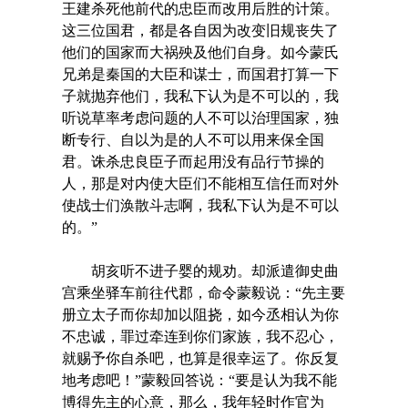
王建杀死他前代的忠臣而改用后胜的计策。
这三位国君，都是各自因为改变旧规丧失了
他们的国家而大祸殃及他们自身。如今蒙氏
兄弟是秦国的大臣和谋士，而国君打算一下
子就抛弃他们，我私下认为是不可以的，我
听说草率考虑问题的人不可以治理国家，独
断专行、自以为是的人不可以用来保全国
君。诛杀忠良臣子而起用没有品行节操的
人，那是对内使大臣们不能相互信任而对外
使战士们涣散斗志啊，我私下认为是不可以
的。”
胡亥听不进子婴的规劝。却派遣御史曲
宫乘坐驿车前往代郡，命令蒙毅说：“先主要
册立太子而你却加以阻挠，如今丞相认为你
不忠诚，罪过牵连到你们家族，我不忍心，
就赐予你自杀吧，也算是很幸运了。你反复
地考虑吧！”蒙毅回答说：“要是认为我不能
博得先主的心意，那么，我年轻时作官为