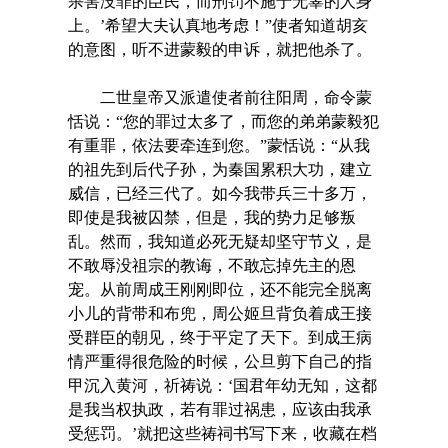
杀害没罪的臣民，而刑罚不施于无辜的人身
上。’希望大夫认真地考虑！”使者知道胡亥
的意图，听不进蒙毅的申诉，就把他杀了。
二世皇帝又派遣使者前往阳周，命令蒙
恬说：“您的罪过太多了，而您的弟弟蒙毅犯
有重罪，依法要牵连到您。”蒙恬说：“从我
的祖先到后代子孙，为秦国累积大功，建立
威信，已经三代了。如今我带兵三十多万，
即使是我被囚禁，但是，我的势力足够叛
乱。然而，我知道必死无疑却坚守节义，是
不敢辱没祖宗的教诲，不敢忘掉先主的恩
宠。从前周成王刚刚即位，还不能完全脱离
小儿的背带和布兜，周公姬旦背负着成王接
受群臣的朝见，终于平定了天下。到成王病
情严重得很危险的时候，公旦剪下自己的指
甲沉入黄河，祈祷说：‘国君年幼无知，这都
是我当权执政，若有罪过祸患，应该由我承
受惩罚。’就把这些祷祠书写下来，收藏在档