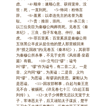
虑。 <4>顺幸：遂顺心意、获得宠幸。没
世：死，一直到死。 <5>饰词：粉饰言
辞。 <6>羞累：以牵连先主的名誉为羞
耻。 <7>贵：推崇，崇尚。 <8>杀三良：
以三位良臣为秦穆公殉葬而死。见卷五《秦
本纪》。三良，指子车奄息、仲行、鍼
虎。 <9>罪百里奚：百里奚原是秦穆公用
五张黑公羊皮从捉住他的楚人那里赎回来
并“授之国政”的(见卷五《秦本纪》)，其获罪
为秦穆公所杀事，不见于史而《风俗通·皇霸
篇》有载。 <10>立号曰“缪”：谥号
叫“缪”。“缪”作为谥号，有二音二义。一是
音、义均同“穆”，为美谥；二是音、义均
同“缪”，为恶谥，有缪误的意思。蒙毅认为
是恶谥。 <11>因攻邯郸事，白起与秦王意
见不合，被赐死。(详见卷七十三《白起王翦
列传》)。 <12>太子少傅费无忌以无宠于太
子，常谗恶太子，后又诬陷太子谋反，楚平