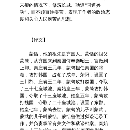
未瘳的情况下，修筑长城、驰道“阿道兴
功”，而不顾百姓疾苦，表现了作者的政治态
度和关心人民疾苦的思想。
【译文】
蒙恬，他的祖先是齐国人。蒙恬的祖父
蒙骜，从齐国来到秦国侍奉秦昭王，官做到
上卿。秦庄襄王元年，蒙骜担任秦国的将
领，攻打韩国，占领了成皋、荥阳，设置了
三川郡。庄襄王二年，蒙骜攻打赵国，夺取
了三十七座城池。秦始皇三年，蒙骜攻打韩
国，夺取了十三座城池。始皇五年，蒙骜攻
打魏国，夺取了二十座城池，设置了东郡。
始皇七年，蒙骜去世。蒙骜的儿子叫蒙武，
蒙武的儿子叫蒙恬。蒙恬曾做过狱讼记录工
作，并负责掌管有关文件和狱讼档案。秦始