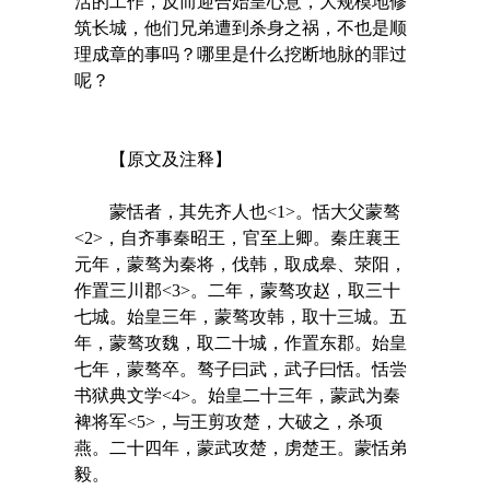
活的工作，反而迎合始皇心意，大规模地修
筑长城，他们兄弟遭到杀身之祸，不也是顺
理成章的事吗？哪里是什么挖断地脉的罪过
呢？
【原文及注释】
蒙恬者，其先齐人也<1>。恬大父蒙骜
<2>，自齐事秦昭王，官至上卿。秦庄襄王
元年，蒙骜为秦将，伐韩，取成皋、荥阳，
作置三川郡<3>。二年，蒙骜攻赵，取三十
七城。始皇三年，蒙骜攻韩，取十三城。五
年，蒙骜攻魏，取二十城，作置东郡。始皇
七年，蒙骜卒。骜子曰武，武子曰恬。恬尝
书狱典文学<4>。始皇二十三年，蒙武为秦
裨将军<5>，与王剪攻楚，大破之，杀项
燕。二十四年，蒙武攻楚，虏楚王。蒙恬弟
毅。