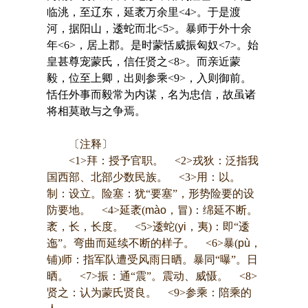
临洮，至辽东，延袤万余里<4>。于是渡
河，据阳山，逶蛇而北<5>。暴师于外十余
年<6>，居上郡。是时蒙恬威振匈奴<7>。始
皇甚尊宠蒙氏，信任贤之<8>。而亲近蒙
毅，位至上卿，出则参乘<9>，入则御前。
恬任外事而毅常为内谋，名为忠信，故虽诸
将相莫敢与之争焉。
〔注释〕
<1>拜：授予官职。 <2>戎狄：泛指我
国西部、北部少数民族。 <3>用：以。
制：设立。险塞：犹“要塞”，形势险要的设
防要地。 <4>延袤(
mào
，冒)：绵延不断。
袤，长，长度。 <5>逶蛇(
yi
，夷)：即“逶
迤”。弯曲而延续不断的样子。 <6>暴(
pù
，
铺)师：指军队遭受风雨日晒。暴同“曝”。日
晒。 <7>振：通“震”。震动、威慑。 <8>
贤之：认为蒙氏贤良。 <9>参乘：陪乘的