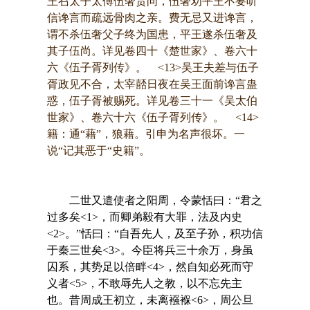
王召太子太傅伍奢责问，伍奢劝平王不要听
信谗言而疏远骨肉之亲。费无忌又进谗言，
谓不杀伍奢父子终为国患，平王遂杀伍奢及
其子伍尚。详见卷四十《楚世家》、卷六十
六《伍子胥列传》。 <13>吴王夫差与伍子
胥政见不合，太宰嚭日夜在吴王面前谗言蛊
惑，伍子胥被赐死。详见卷三十一《吴太伯
世家》、卷六十六《伍子胥列传》。 <14>
籍：通“藉”，狼藉。引申为名声很坏。一
说“记其恶于“史籍”。
二世又遣使者之阳周，令蒙恬曰：“君之
过多矣<1>，而卿弟毅有大罪，法及内史
<2>。”恬曰：“自吾先人，及至子孙，积功信
于秦三世矣<3>。今臣将兵三十余万，身虽
囚系，其势足以倍畔<4>，然自知必死而守
义者<5>，不敢辱先人之教，以不忘先主
也。昔周成王初立，未离襁褓<6>，周公旦