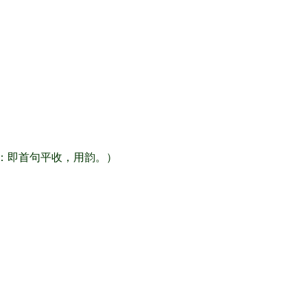
：即首句平收，用韵。）