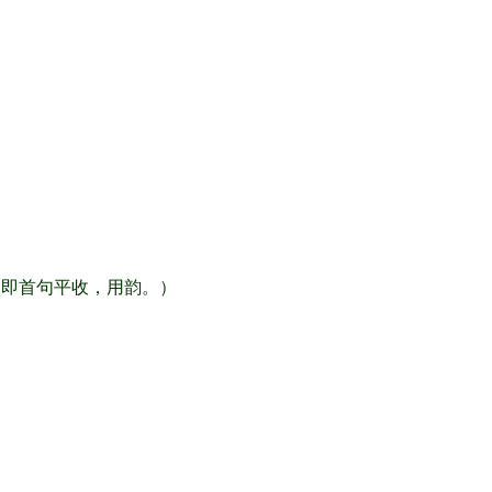
：即首句平收，用韵。）