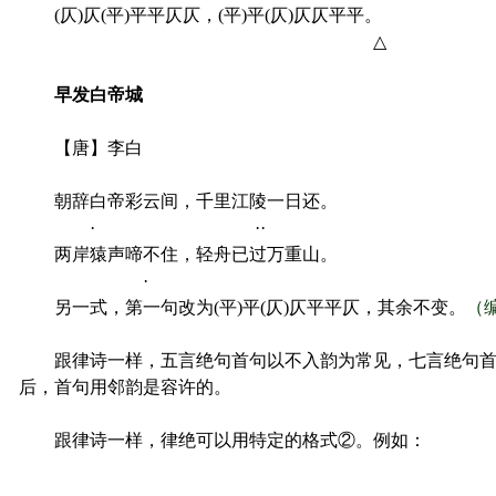
(仄)仄(平)平平仄仄，(平)平(仄)仄仄平平。
△
早发白帝城
【唐】李白
朝辞白帝彩云间，千里江陵一日还。
· ··
两岸猿声啼不住，轻舟已过万重山。
·
另一式，第一句改为(平)平(仄)仄平平仄，其余不变。
（
跟律诗一样，五言绝句首句以不入韵为常见，七言绝句首句
后，首句用邻韵是容许的。
跟律诗一样，律绝可以用特定的格式②。例如：