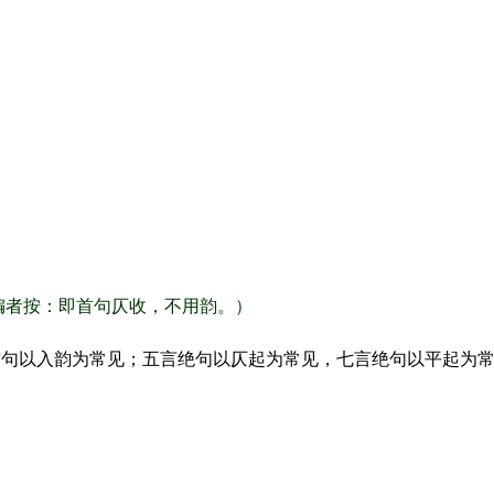
编者按：即首句仄收，不用韵。）
以入韵为常见；五言绝句以仄起为常见，七言绝句以平起为常