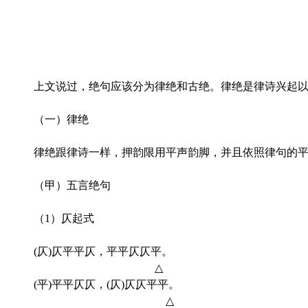
上文说过，绝句应该分为律绝和古绝。律绝是律诗兴起以后
（一）律绝
律绝跟律诗一样，押韵限用平声韵脚，并且依照律句的平
（甲）五言绝句
（1）仄起式
(仄)仄平平仄，平平仄仄平。
△
(平)平平仄仄，(仄)仄仄平平。
△