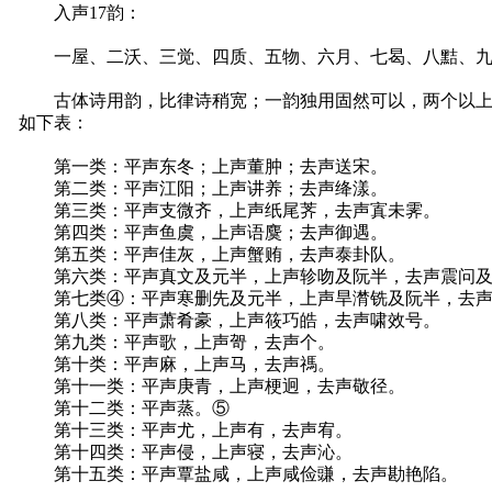
入声17韵：
一屋、二沃、三觉、四质、五物、六月、七曷、八黠、九屑
古体诗用韵，比律诗稍宽；一韵独用固然可以，两个以上的
如下表：
第一类：平声东冬；上声董肿；去声送宋。
第二类：平声江阳；上声讲养；去声绛漾。
第三类：平声支微齐，上声纸尾荠，去声寘未霁。
第四类：平声鱼虞，上声语麌；去声御遇。
第五类：平声佳灰，上声蟹贿，去声泰卦队。
第六类：平声真文及元半，上声轸吻及阮半，去声震问及
第七类④：平声寒删先及元半，上声旱潸铣及阮半，去声
第八类：平声萧肴豪，上声筱巧皓，去声啸效号。
第九类：平声歌，上声哿，去声个。
第十类：平声麻，上声马，去声禡。
第十一类：平声庚青，上声梗迥，去声敬径。
第十二类：平声蒸。⑤
第十三类：平声尤，上声有，去声宥。
第十四类：平声侵，上声寝，去声沁。
第十五类：平声覃盐咸，上声咸俭豏，去声勘艳陷。