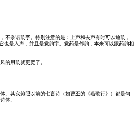
，不杂语韵字。特别注意的是：上声和去声有时可以通韵，
，它也是入声，并且是觉韵字。觉药是邻韵，本来可以跟药韵相
风的用韵就更宽了。
体。其实鲍照以前的七言诗（如曹丕的《燕歌行》）都是句
的诗体。