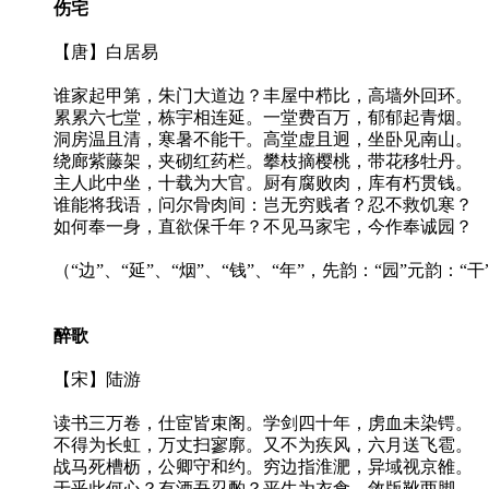
伤宅
【唐】白居易
谁家起甲第，朱门大道边？丰屋中栉比，高墙外回环。
累累六七堂，栋宇相连延。一堂费百万，郁郁起青烟。
洞房温且清，寒暑不能干。高堂虚且迥，坐卧见南山。
绕廊紫藤架，夹砌红药栏。攀枝摘樱桃，带花移牡丹。
主人此中坐，十载为大官。厨有腐败肉，库有朽贯钱。
谁能将我语，问尔骨肉间：岂无穷贱者？忍不救饥寒？
如何奉一身，直欲保千年？不见马家宅，今作奉诚园？
（“边”、“延”、“烟”、“钱”、“年”，先韵：“园”元韵：“干”
醉歌
【宋】陆游
读书三万卷，仕宦皆束阁。学剑四十年，虏血未染锷。
不得为长虹，万丈扫寥廓。又不为疾风，六月送飞雹。
战马死槽枥，公卿守和约。穷边指淮淝，异域视京雒。
于乎此何心？有酒吾忍酌？平生为衣食，敛版靴两脚。