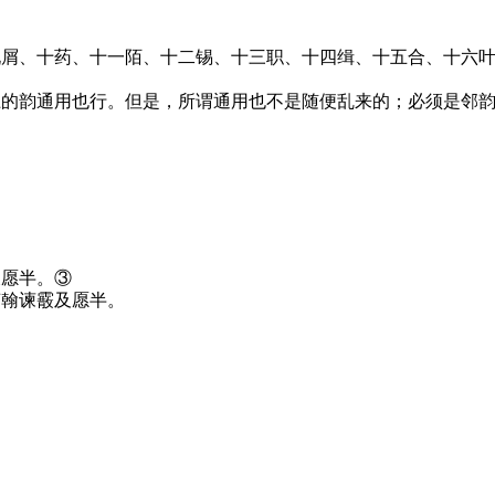
、十药、十一陌、十二锡、十三职、十四缉、十五合、十六叶
韵通用也行。但是，所谓通用也不是随便乱来的；必须是邻韵
愿半。③
翰谏霰及愿半。