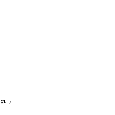
⑧
青韵。）