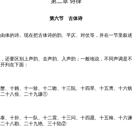
第二章 诗律
第六节 古体诗
由体的诗。现在把古体诗的韵、平仄、对仗等，并在一节里叙
还要区别上声韵、去声韵、入声韵；一般地说，不同声调是不
韵开列在下面：
、十贿、十一轸、十二吻、十三阮、十四旱、十五潸、十六铣
、二十八俭、二十九豏①
、十卦、十一队、十二震、十三问、十四愿、十五翰、十六谏
、二十八勘、二十九艳、三十陷②