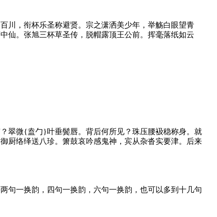
百川，衔杯乐圣称避贤。宗之潇洒美少年，举觞白眼望青
酒中仙。张旭三杯草圣传，脱帽露顶王公前。挥毫落纸如云
翠微{盍勹}叶垂鬓唇。背后何所见？珠压腰衱稳称身。就
，御厨络绎送八珍。箫鼓哀吟感鬼神，宾从杂沓实要津。后来
两句一换韵，四句一换韵，六句一换韵，也可以多到十几句