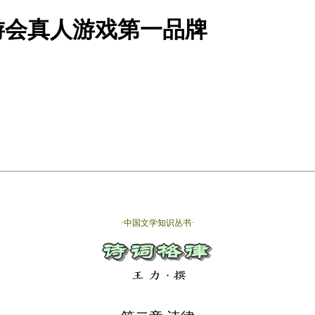
9九游会真人游戏第一品牌
·中国文学知识丛书·