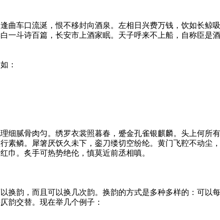
曲车口流涎，恨不移封向酒泉。左相日兴费万钱，饮如长鲸吸
李白一斗诗百篇，长安市上酒家眠。天子呼来不上船，自称臣是
如：
细腻骨肉匀。绣罗衣裳照暮春，蹙金孔雀银麒麟。头上何所有？
盘行素鳞。犀箸厌饫久未下，銮刀缕切空纷纶。黄门飞鞚不动尘
衔红巾。炙手可热势绝伦，慎莫近前丞相嗔。
换韵，而且可以换几次韵。换韵的方式是多种多样的：可以每
平仄韵交替。现在举几个例子：