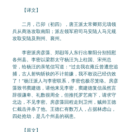
【译文】
二月，己卯（初四），唐王派太常卿郑元璹领
兵从商洛攻取南阳；派左领军府司马安陆人马元规
攻取安陆及荆州、襄州。
李密派房彦藻、郑颋等人东行出黎阳分别招慰
各州县。李密以梁郡太守杨汪为上柱国、宋州总
管，给杨汪的亲笔信写道：“过去我在雍丘曾遭您追
捕，古人射钩斩袂的不计前嫌，我不敢说已经仿效
了！”杨汪派人与李密联系，李密也极尽笼络。房彦
藻致书窦建德，请他来见李密，窦建德复信虽然言
辞很谦卑、礼数很周全，但推托罗艺南下，请求守
北边，不见李密。房彦藻回程走到卫州，贼帅王德
仁截击并杀了他。王德仁有数万人，占据林虑山，
四处抢劫，是几个州县的祸患。
【原文】