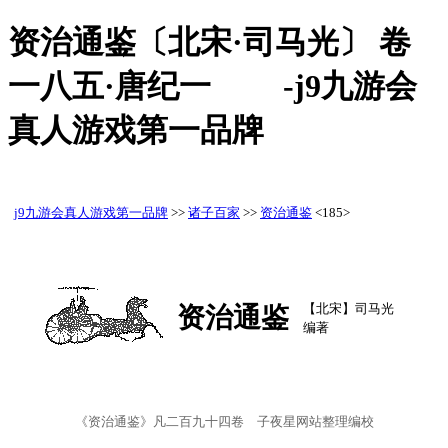
资治通鉴〔北宋·司马光〕 卷
一八五·唐纪一 -j9九游会
真人游戏第一品牌
j9九游会真人游戏第一品牌
>>
诸子百家
>>
资治通鉴
<185>
【北宋】司马光
资治通鉴
编著
《资治通鉴》凡二百九十四卷 子夜星网站整理编校