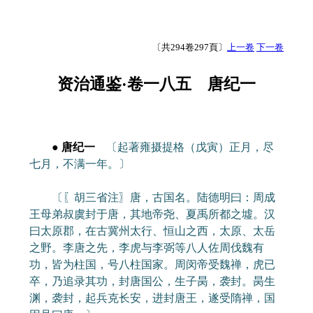
〔共294卷297頁〕
上一卷
下一卷
资治通鉴·卷一八五 唐纪一
● 唐纪一
〔起著雍摄提格（戊寅）正月，尽
七月，不满一年。〕
〔〖胡三省注〗唐，古国名。陆德明曰：周成
王母弟叔虞封于唐，其地帝尧、夏禹所都之墟。汉
曰太原郡，在古冀州太行、恒山之西，太原、太岳
之野。李唐之先，李虎与李弼等八人佐周伐魏有
功，皆为柱国，号八柱国家。周闵帝受魏禅，虎已
卒，乃追录其功，封唐国公，生子昺，袭封。昺生
渊，袭封，起兵克长安，进封唐王，遂受隋禅，国