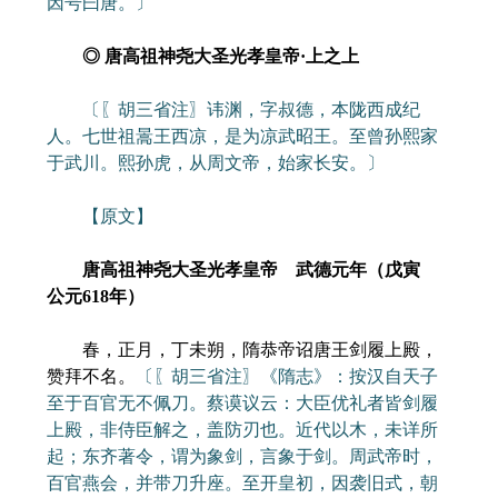
因号曰唐。〕
◎ 唐高祖神尧大圣光孝皇帝·上之上
〔〖胡三省注〗讳渊，字叔德，本陇西成纪
人。七世祖暠王西凉，是为凉武昭王。至曾孙熙家
于武川。熙孙虎，从周文帝，始家长安。〕
【原文】
唐高祖神尧大圣光孝皇帝 武德元年（戊寅
公元618年）
春，正月，丁未朔，隋恭帝诏唐王剑履上殿，
赞拜不名。
〔〖胡三省注〗《隋志》：按汉自天子
至于百官无不佩刀。蔡谟议云：大臣优礼者皆剑履
上殿，非侍臣解之，盖防刃也。近代以木，未详所
起；东齐著令，谓为象剑，言象于剑。周武帝时，
百官燕会，并带刀升座。至开皇初，因袭旧式，朝