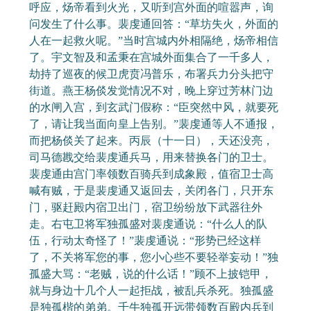
呼应，炀帝看到火光，又听到宫外面的喧嚣声，询
问发生了什么事。裴虔通回答：“草坊失火，外面的
人在一起救火呢。”当时宫城内外相隔绝，炀帝相信
了。宇文智及和孟秉在宫城外面集合了一千多人，
劫持了巡夜的候卫虎贲冯普乐，布署兵力分头把守
街道。燕王杨倓发觉情况不对，晚上穿过芳林门边
的水闸入宫，到玄武门假称：“臣突然中风，就要死
了，请让我当面向皇上告别。”裴虔通等人不通报，
而把杨倓关了起来。丙辰（十一日），天还没亮，
司马德戡交给裴虔通兵马，用来替换各门的卫士。
裴虔通由宫门率领数百骑兵到成象殿，值宿卫士高
喊有贼，于是裴虔通又返回去，关闭各门，只开东
门，驱赶殿内宿卫出门，宿卫纷纷放下武器往外
走。右屯卫将军独孤盛对裴虔通说：“什么人的队
伍，行动太奇怪了！”裴虔通说：“形势已经这样
了，不关将军您的事，您小心些不要轻举妄动！”独
孤盛大骂：“老贼，说的什么话！”顾不上披铠甲，
就与身边十几个人一起拒战，被乱兵杀死。独孤盛
是独孤楷的弟弟。千牛独孤开远带领数百殿内兵到