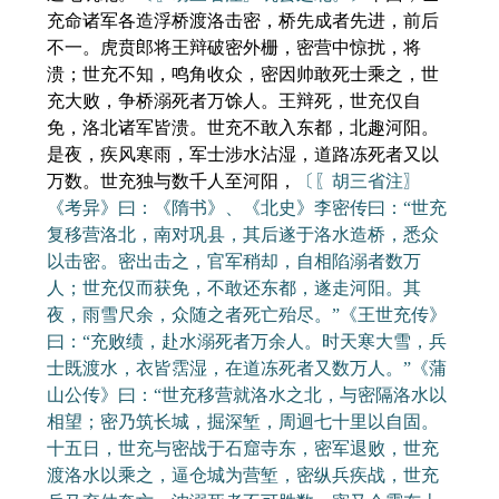
充命诸军各造浮桥渡洛击密，桥先成者先进，前后
不一。虎贲郎将王辩破密外栅，密营中惊扰，将
溃；世充不知，鸣角收众，密因帅敢死士乘之，世
充大败，争桥溺死者万馀人。王辩死，世充仅自
免，洛北诸军皆溃。世充不敢入东都，北趣河阳。
是夜，疾风寒雨，军士涉水沾湿，道路冻死者又以
万数。世充独与数千人至河阳，
〔〖胡三省注〗
《考异》曰：《隋书》、《北史》李密传曰：“世充
复移营洛北，南对巩县，其后遂于洛水造桥，悉众
以击密。密出击之，官军稍却，自相陷溺者数万
人；世充仅而获免，不敢还东都，遂走河阳。其
夜，雨雪尺余，众随之者死亡殆尽。”《王世充传》
曰：“充败绩，赴水溺死者万余人。时天寒大雪，兵
士既渡水，衣皆霑湿，在道冻死者又数万人。”《蒲
山公传》曰：“世充移营就洛水之北，与密隔洛水以
相望；密乃筑长城，掘深堑，周迴七十里以自固。
十五日，世充与密战于石窟寺东，密军退败，世充
渡洛水以乘之，逼仓城为营堑，密纵兵疾战，世充