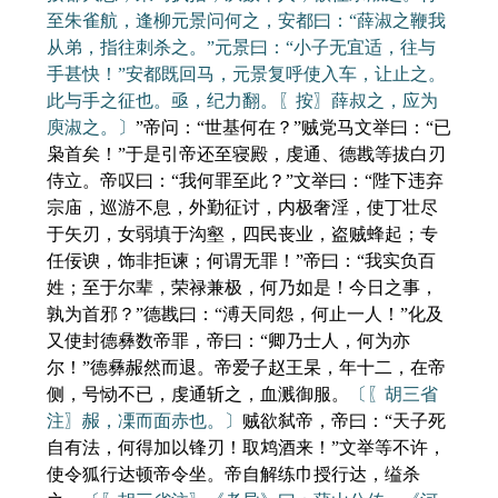
至朱雀航，逢柳元景问何之，安都曰：“薛淑之鞭我
从弟，指往刺杀之。”元景曰：“小子无宜适，往与
手甚快！”安都既回马，元景复呼使入车，让止之。
此与手之征也。亟，纪力翻。〖按〗薛叔之，应为
庾淑之。〕
”帝问：“世基何在？”贼党马文举曰：“已
枭首矣！”于是引帝还至寝殿，虔通、德戡等拔白刃
侍立。帝叹曰：“我何罪至此？”文举曰：“陛下违弃
宗庙，巡游不息，外勤征讨，内极奢淫，使丁壮尽
于矢刃，女弱填于沟壑，四民丧业，盗贼蜂起；专
任佞谀，饰非拒谏；何谓无罪！”帝曰：“我实负百
姓；至于尔辈，荣禄兼极，何乃如是！今日之事，
孰为首邪？”德戡曰：“溥天同怨，何止一人！”化及
又使封德彝数帝罪，帝曰：“卿乃士人，何为亦
尔！”德彝赧然而退。帝爱子赵王杲，年十二，在帝
侧，号恸不已，虔通斩之，血溅御服。
〔〖胡三省
注〗赧，凓而面赤也。〕
贼欲弑帝，帝曰：“天子死
自有法，何得加以锋刃！取鸩酒来！”文举等不许，
使令狐行达顿帝令坐。帝自解练巾授行达，缢杀