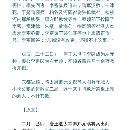
害怕，率先回逃，李密纵兵追击，隋军溃败，韦津
死。于是隋偃师、柏谷及河阳都尉独孤武都、检校
河内郡丞柳燮、职方郎柳续等各自率领部下投降了
李密。窦建德、朱粲、孟海公、徐圆朗等都派人奉
表劝李密称帝，李密属下裴仁基等也上表请正位
号。李密回答：“东都没有攻克，还谈不上这事。”
戊辰（二十二日），唐王以世子李建成为左元
帅，秦公李世民为右元帅，率领各路兵马十余万救
援东都。
东都缺粮，隋太府卿元文都等人召募守城人，
不吃公粮的进散官二品，这一来手持象牙笏板上朝
的商人，不计其数。
【原文】
二月，己卯，唐王遣太常卿郑元璹将兵出商