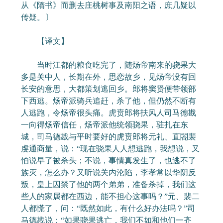
从《隋书》而删去庄桃树事及南阳之语，庶几疑以
传疑。〕
【译文】
当时江都的粮食吃完了，随炀帝南来的骁果大
多是关中人，长期在外，思恋故乡，见炀帝没有回
长安的意思，大都策划逃回乡。郎将窦贤便带领部
下西逃。炀帝派骑兵追赶，杀了他，但仍然不断有
人逃跑，令炀帝很头痛。虎贲郎将扶风人司马德戡
一向得炀帝信任，炀帝派他统领骁果，驻扎在东
城，司马德戡与平时要好的虎贲郎将元礼、直閤裴
虔通商量，说：“现在骁果人人想逃跑，我想说，又
怕说早了被杀头；不说，事情真发生了，也逃不了
族灭，怎么办？又听说关内沦陷，李孝常以华阴反
叛，皇上囚禁了他的两个弟弟，准备杀掉，我们这
些人的家属都在西边，能不担心这事吗？”元、裴二
人都慌了，问：“既然如此，有什么好办法吗？”司
马德戡说：“如果骁果逃亡，我们不如和他们一齐