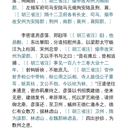
洛，徇南阳，
〔〖胡三省注〗煬帝改邓州为南阳
郡。〕
左领军府司马安陆马元规徇安陆及荆、襄。
〔〖胡三省注〗隋十二卫府各有长史、司马。煬帝
改安州为安陆郡；荆州，南郡；襄州，襄阳郡。〕
李密遣房彦藻、郑颋等
〔〖胡三省注〗颋，他
鼎翻。〕
东出黎阳，分道招慰州县。以梁郡太守杨
汪为上柱国、宋州总管，
〔〖胡三省注〗煬帝改宋
州为梁郡。〕
又以手书与之曰：“昔在雍丘，曾相追
捕，
〔〖胡三省注〗事见一百八十三卷大业十二
年。〕
射钩斩袂，不敢庶几。
〔〖胡三省注〗管仲
射齐桓公中带钩，桓公用之以相。寺人披伐公子重
耳，斩其袪，文公不怨。今以袪为袂。〕
”汪遣使往
来通意，密亦羁縻待之。彦藻以书招窦建德，使来
见密。建德复书，卑辞厚礼，托以罗艺南侵，请捍
御北垂。彦藻还，至卫州，贼帅王德仁邀杀之。德
仁有众数万，据林虑山，
〔〖胡三省注〗卫州，隋
为汲郡。林虑山，在魏郡林虑县。〕
四出抄掠，为
数州之患。