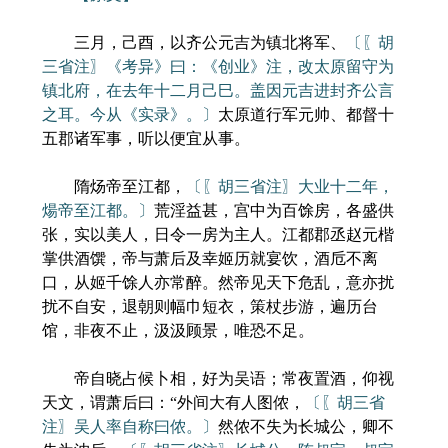
三月，己酉，以齐公元吉为镇北将军、
〔〖胡
三省注〗《考异》曰：《创业》注，改太原留守为
镇北府，在去年十二月己巳。盖因元吉进封齐公言
之耳。今从《实录》。〕
太原道行军元帅、都督十
五郡诸军事，听以便宜从事。
隋炀帝至江都，
〔〖胡三省注〗大业十二年，
煬帝至江都。〕
荒淫益甚，宫中为百馀房，各盛供
张，实以美人，日令一房为主人。江都郡丞赵元楷
掌供酒馔，帝与萧后及幸姬历就宴饮，酒卮不离
口，从姬千馀人亦常醉。然帝见天下危乱，意亦扰
扰不自安，退朝则幅巾短衣，策杖步游，遍历台
馆，非夜不止，汲汲顾景，唯恐不足。
帝自晓占候卜相，好为吴语；常夜置酒，仰视
天文，谓萧后曰：“外间大有人图侬，
〔〖胡三省
注〗吴人率自称曰侬。〕
然侬不失为长城公，卿不