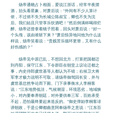
炀帝通晓占卜相面，爱说江浙话，经常半夜摆
酒，抬头看星象，对萧后说：“外间有不少人算计
侬，不过侬不失为长城公陈叔宝，卿也不失为沈
后。我们姑且只管享乐饮酒吧！”然后倒满杯喝得烂
醉。炀帝还曾拿着镜子照着，回头对萧后说：“好一
个头颅，该由谁斩下来？”萧后惊异地问他为什么这
样说，炀帝笑着说：“贵贱苦乐循环更替，又有什么
好伤感的？”
炀帝见中原已乱，不想回北方，打算把国都迁
到丹阳，保守江东，下令群臣在朝堂上议论迁都之
事，内史侍郎虞世基等人都认为不错；右候卫大将
军李才极力说明不可取，请炀帝御驾回长安，并与
虞世基忿然争论而下殿。门下录事衡水人李桐客
说：“江东地势低洼，气候潮湿，环境恶劣，地域狭
小，对内要奉养朝廷，对外要供奉三军，百姓承受
不起，恐怕最终要起来造反的。”御史弹劾李桐客诽
谤朝政，于是公卿都曲意阿奉炀帝之意说：“江东百