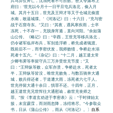
兵马弃仗奔亡，沈溺死者不可胜数。密又令露布上
府曰：‘世充以今月十一日平旦屯兵洛北，偷入月
城。其月十五日，世充及王辩才等又于仓城北偷渡
水南，敢逼城堞。’《河洛记》曰：十六日，“充与密
战于石窟寺东。”又曰：“其夜，遇风寒疾雨，士卒
冻死，十不存一，充脱身宵遁，直向河阳。”余如蒲
山公传。《略记》曰：“辛酉，王世充等移兵洛北，
仍令诸军临岸布兵，军别造浮桥，桥先成者辄渡。
既前后不一，而李密伏发，我师败绩，争桥赴水溺
死者十五六。”《杂记》曰：“十二月，越王遣太常
少卿韦霁等率留守兵三万并受世充节度；”又
曰：“王辩纵等败，众军亦溃，争桥赴水，死者太
半，王辩纵等皆没，唯世充败免，与数百骑奔大通
城，败兵得还者，于道遭大雨，冻死者六七千人。
世充停留大通十余日，惧罪不还。十四年，正月，
越王遣世充兄世恽往大通慰谕，赦世充丧师之
罪。”按《李道玄劝进于李密表》云：“于时律始太
簇，未宜霢霂，而澍雨忽降，冻殕将尽。”今参取众
书，日从《蒲山公传》，雨从《河洛记》。〕
自系