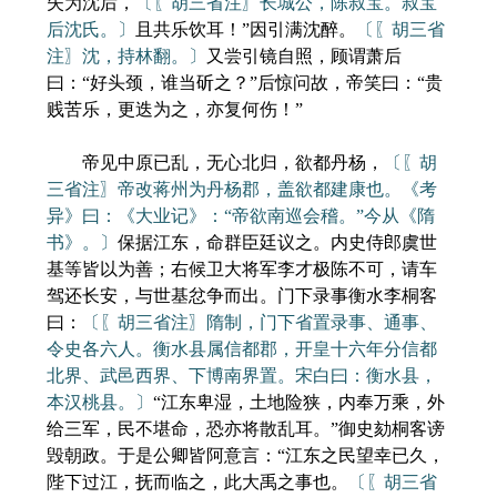
失为沈后，
〔〖胡三省注〗长城公，陈叔宝。叔宝
后沈氏。〕
且共乐饮耳！”因引满沈醉。
〔〖胡三省
注〗沈，持林翻。〕
又尝引镜自照，顾谓萧后
曰：“好头颈，谁当斫之？”后惊问故，帝笑曰：“贵
贱苦乐，更迭为之，亦复何伤！”
帝见中原已乱，无心北归，欲都丹杨，
〔〖胡
三省注〗帝改蒋州为丹杨郡，盖欲都建康也。《考
异》曰：《大业记》：“帝欲南巡会稽。”今从《隋
书》。〕
保据江东，命群臣廷议之。内史侍郎虞世
基等皆以为善；右候卫大将军李才极陈不可，请车
驾还长安，与世基忿争而出。门下录事衡水李桐客
曰：
〔〖胡三省注〗隋制，门下省置录事、通事、
令史各六人。衡水县属信都郡，开皇十六年分信都
北界、武邑西界、下博南界置。宋白曰：衡水县，
本汉桃县。〕
“江东卑湿，土地险狭，内奉万乘，外
给三军，民不堪命，恐亦将散乱耳。”御史劾桐客谤
毁朝政。于是公卿皆阿意言：“江东之民望幸已久，
陛下过江，抚而临之，此大禹之事也。
〔〖胡三省