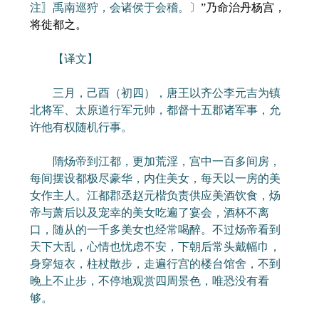
注〗禹南巡狩，会诸侯于会稽。〕
”乃命治丹杨宫，
将徙都之。
【译文】
三月，己酉（初四），唐王以齐公李元吉为镇
北将军、太原道行军元帅，都督十五郡诸军事，允
许他有权随机行事。
隋炀帝到江都，更加荒淫，宫中一百多间房，
每间摆设都极尽豪华，内住美女，每天以一房的美
女作主人。江都郡丞赵元楷负责供应美酒饮食，炀
帝与萧后以及宠幸的美女吃遍了宴会，酒杯不离
口，随从的一千多美女也经常喝醉。不过炀帝看到
天下大乱，心情也忧虑不安，下朝后常头戴幅巾，
身穿短衣，柱杖散步，走遍行宫的楼台馆舍，不到
晚上不止步，不停地观赏四周景色，唯恐没有看
够。