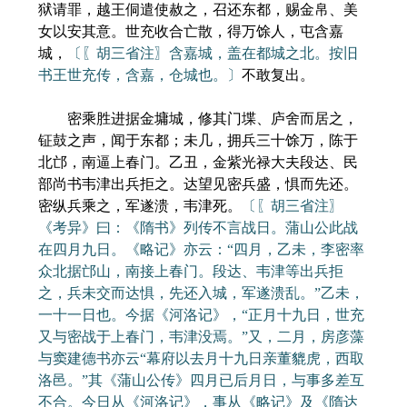
狱请罪，越王侗遣使赦之，召还东都，赐金帛、美
女以安其意。世充收合亡散，得万馀人，屯含嘉
城，
〔〖胡三省注〗含嘉城，盖在都城之北。按旧
书王世充传，含嘉，仓城也。〕
不敢复出。
密乘胜进据金墉城，修其门堞、庐舍而居之，
钲鼓之声，闻于东都；未几，拥兵三十馀万，陈于
北邙，南逼上春门。乙丑，金紫光禄大夫段达、民
部尚书韦津出兵拒之。达望见密兵盛，惧而先还。
密纵兵乘之，军遂溃，韦津死。
〔〖胡三省注〗
《考异》曰：《隋书》列传不言战日。蒲山公此战
在四月九日。《略记》亦云：“四月，乙未，李密率
众北据邙山，南接上春门。段达、韦津等出兵拒
之，兵未交而达惧，先还入城，军遂溃乱。”乙未，
一十一日也。今据《河洛记》，“正月十九日，世充
又与密战于上春门，韦津没焉。”又，二月，房彦藻
与窦建德书亦云“幕府以去月十九日亲董貔虎，西取
洛邑。”其《蒲山公传》四月已后月日，与事多差互
不合。今日从《河洛记》，事从《略记》及《隋达