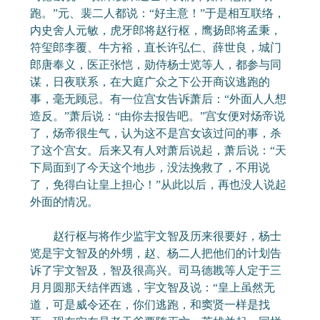
跑。”元、裴二人都说：“好主意！”于是相互联络，
内史舍人元敏，虎牙郎将赵行枢，鹰扬郎将孟秉，
符玺郎李覆、牛方裕，直长许弘仁、薛世良，城门
郎唐奉义，医正张恺，勋侍杨士览等人，都参与同
谋，日夜联系，在大庭广众之下公开商议逃跑的
事，毫无顾忌。有一位宫女告诉萧后：“外面人人想
造反。”萧后说：“由你去报告吧。”宫女便对炀帝说
了，炀帝很生气，认为这不是宫女该过问的事，杀
了这个宫女。后来又有人对萧后说起，萧后说：“天
下局面到了今天这个地步，没法挽救了，不用说
了，免得白让皇上担心！”从此以后，再也没人说起
外面的情况。
赵行枢与将作少监宇文智及历来很要好，杨士
览是宇文智及的外甥，赵、杨二人把他们的计划告
诉了宇文智及，智及很高兴。司马德戡等人定于三
月月圆那天结伴西逃，宇文智及说：“皇上虽然无
道，可是威令还在，你们逃跑，和窦贤一样是找