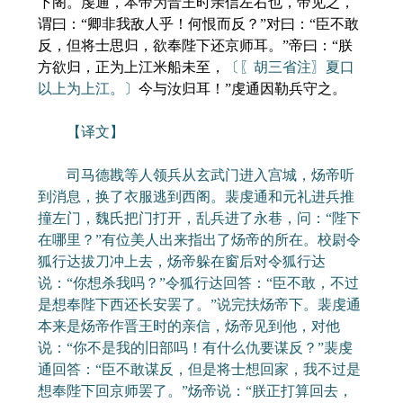
下阁。虔通，本帝为晋王时亲信左右也，帝见之，
谓曰：“卿非我敌人乎！何恨而反？”对曰：“臣不敢
反，但将士思归，欲奉陛下还京师耳。”帝曰：“朕
方欲归，正为上江米船未至，
〔〖胡三省注〗夏口
以上为上江。〕
今与汝归耳！”虔通因勒兵守之。
【译文】
司马德戡等人领兵从玄武门进入宫城，炀帝听
到消息，换了衣服逃到西阁。裴虔通和元礼进兵推
撞左门，魏氏把门打开，乱兵进了永巷，问：“陛下
在哪里？”有位美人出来指出了炀帝的所在。校尉令
狐行达拔刀冲上去，炀帝躲在窗后对令狐行达
说：“你想杀我吗？”令狐行达回答：“臣不敢，不过
是想奉陛下西还长安罢了。”说完扶炀帝下。裴虔通
本来是炀帝作晋王时的亲信，炀帝见到他，对他
说：“你不是我的旧部吗！有什么仇要谋反？”裴虔
通回答：“臣不敢谋反，但是将士想回家，我不过是
想奉陛下回京师罢了。”炀帝说：“朕正打算回去，