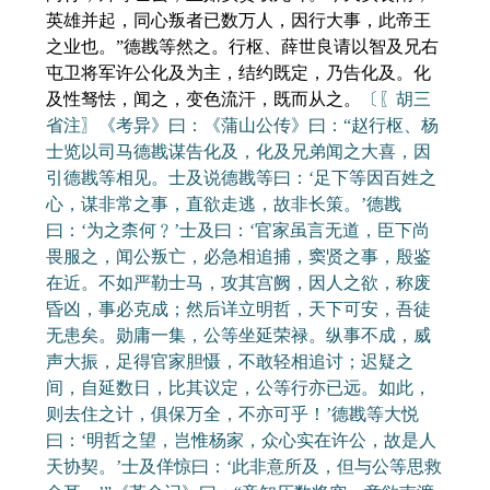
英雄并起，同心叛者已数万人，因行大事，此帝王
之业也。”德戡等然之。行枢、薛世良请以智及兄右
屯卫将军许公化及为主，结约既定，乃告化及。化
及性驽怯，闻之，变色流汗，既而从之。
〔〖胡三
省注〗《考异》曰：《蒲山公传》曰：“赵行枢、杨
士览以司马德戡谋告化及，化及兄弟闻之大喜，因
引德戡等相见。士及说德戡等曰：‘足下等因百姓之
心，谋非常之事，直欲走逃，故非长策。’德戡
曰：‘为之柰何﹖’士及曰：‘官家虽言无道，臣下尚
畏服之，闻公叛亡，必急相追捕，窦贤之事，殷鉴
在近。不如严勒士马，攻其宫阙，因人之欲，称废
昏凶，事必克成；然后详立明哲，天下可安，吾徒
无患矣。勋庸一集，公等坐延荣禄。纵事不成，威
声大振，足得官家胆慑，不敢轻相追讨；迟疑之
间，自延数日，比其议定，公等行亦已远。如此，
则去住之计，俱保万全，不亦可乎！’德戡等大悦
曰：‘明哲之望，岂惟杨家，众心实在许公，故是人
天协契。’士及佯惊曰：‘此非意所及，但与公等思救