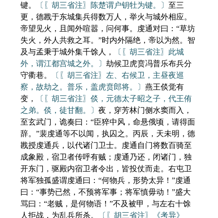
键。
〔〖胡三省注〗陈楚谓户钥牡为键。〕
至三
更，德戡于东城集兵得数万人，举火与城外相应。
帝望见火，且闻外喧嚣，问何事。虔通对曰：“草坊
失火，外人共救之耳。”时内外隔绝，帝以为然。智
及与孟秉于城外集千馀人，
〔〖胡三省注〗此城
外，谓江都宫城之外。〕
劫候卫虎贲冯普乐布兵分
守衢巷。
〔〖胡三省注〗左、右候卫，主昼夜巡
察，故劫之。普乐，盖虎贲郎将。〕
燕王倓觉有
变，
〔〖胡三省注〗倓，元德太子昭之子，代王侑
之弟。倓，徒甘翻。〕
夜，穿芳林门侧水窦而入，
至玄武门，诡奏曰：“臣猝中风，命悬俄顷，请得面
辞。”裴虔通等不以闻，执囚之。丙辰，天未明，德
戡授虔通兵，以代诸门卫士。虔通自门将数百骑至
成象殿，宿卫者传呼有贼；虔通乃还，闭诸门，独
开东门，驱殿内宿卫者令出，皆投仗而走。右屯卫
将军独孤盛谓虔通曰：“何物兵，形势太异！”虔通
曰：“事势已然，不预将军事；将军慎毋动！”盛大
骂曰：“老贼，是何物语！”不及被甲，与左右十馀
人拒战，为乱兵所杀。
〔〖胡三省注〗《考异》