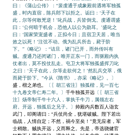
曰：《蒲山公传》：“裴虔通于成象殿前遇将军独孤
盛，时内直宿，陈兵郎下以拒之。诟曰：‘天子在
此，尔等何敢兇逆！’叱兵战，兵皆倒戈。虔通谓盛
曰：‘公何暗于机会，恐他人以公为勋耳。’盛叱之
曰：‘国家荣宠盛者，正拟今日；且宿卫天居，唯当
效之以死！’注弦不动。俄为乱兵所击，毙于阶
下。”《略记》：“诘旦，诸门已开，而外传叫有
贼。虔通乃还闭诸门，唯开正东一门，而驱殿内执
仗者出，莫不投仗乱走。屯卫大将军独孤盛挥刀叱
之曰：‘天子在此，尔等走欲何之！’然乱兵交萃，俄
而毙于阶下。”今从《隋书》，亦采《略记》。〕
盛，楷之弟也。
〔〖胡三省注〗独孤楷，见一百七
十九卷文帝仁寿二年。〕
千牛独孤开远
〔〖胡三省
注〗炀帝制千牛十六人，掌执千牛刀，属领左右
府。开远，独孤后之兄子。〕
帅殿内兵数百人诣玄
武门，叩阁请曰：“兵仗尚全，犹堪破贼。陛下若出
临战，人情自定；不然，祸今至矣！”竟无应者，军
士稍散。贼执开远，义而释之。先是，帝选骁健官