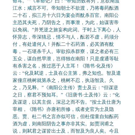
命耳。’”《革命记》曰：“帝知历数将穷，意欲南渡
江水；咸言不可。帝知朝士不欲渡，乃将毒药酝酒
二十石，拟三月十六日为宴会而酖杀百官。南阳公
主恐其夫死，乃阴告之，而事泄，为此，始谋害帝
以免祸。”并兇逆之旅妄构此词。于时上下离心，人
怀异志，帝深猜忌，情不与人，酝若不虚，药须分
付，有处遣何人！并酝二十石药酒，必其酒有酖
毒，一石堪杀千人。审欲拟杀群寮，谋之者必有三
五众，谋自然早泄，岂得独在南阳！只是虔通等耻
有杀害之名，推过恶于人主耳！《隋书·化及传》
云：“化及弒逆，士及在公主第，弗之知也。智及遣
家僮庄桃树就第杀之，桃树不忍，执诣智及。久
之，乃见释。”《南阳公主传》责士及云：“但谋逆
之日，察君不预知耳。”《旧唐书·士及传》云：“化
及谋逆，以其主伲，深忌之而不告。”按士及仕唐为
宰相，《隋书》亦唐初所修，或者史官为士及隐
恶。贾、杜二书之言亦似可信，但杜儒童自知酝药
酒为虚，则南阳阴告之事亦非其实。如贾润甫之
说，则弒君之谋皆出士及，而智及为良人矣。今且