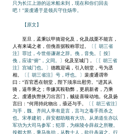
只为长江上游的运米船未到，现在和你们回去
吧！”裴虔通于是领兵守住炀帝。
【原文】
至旦，孟秉以甲骑迎化及，化及战栗不能言，
人有来谒之者，但俛首据鞍称罪过。
〔〖胡三省
注〗罪过，今世俗谦谢之辞。俛，音免。〖按〗
俛，应读“俯”，义同。〕
化及至城门，
〔〖胡三省
注〗宫城门也。〕
德戡迎谒，引入朝堂，号为丞
相。
〔〖胡三省注〗号，呼也。〕
裴虔通谓帝
曰：“百官悉在朝堂，陛下须亲出慰劳。”进其从
骑，逼帝乘之；帝嫌其鞍勒弊，更易新者，乃乘
之。虔通执辔挟刀出宫门，贼徒喜噪动地。化及扬
言曰：“何用持此物出，亟还与手。
〔〖胡三省注〗
与手，魏、齐间人率有是言，言与之毒手而杀之
也。宋孝建初，薛安都助顺有大功。从弟道生亦以
军功为大司马参军；犯罪，为秣陵令薛叔之所鞭。
按都大怒，乘马执抬，从数十人，欲往杀淑之。行