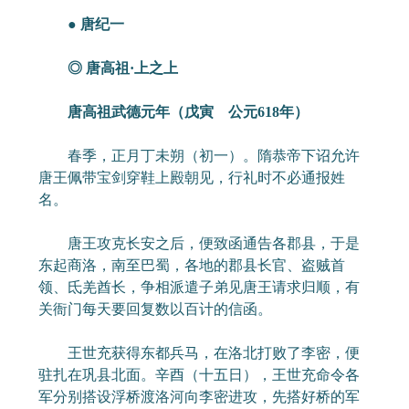
● 唐纪一
◎ 唐高祖·上之上
唐高祖武德元年（戊寅 公元618年）
春季，正月丁未朔（初一）。隋恭帝下诏允许
唐王佩带宝剑穿鞋上殿朝见，行礼时不必通报姓
名。
唐王攻克长安之后，便致函通告各郡县，于是
东起商洛，南至巴蜀，各地的郡县长官、盗贼首
领、氐羌酋长，争相派遣子弟见唐王请求归顺，有
关衙门每天要回复数以百计的信函。
王世充获得东都兵马，在洛北打败了李密，便
驻扎在巩县北面。辛酉（十五日），王世充命令各
军分别搭设浮桥渡洛河向李密进攻，先搭好桥的军