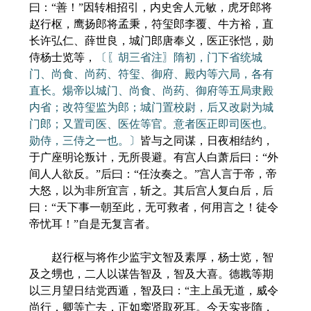
曰：“善！”因转相招引，内史舍人元敏，虎牙郎将
赵行枢，鹰扬郎将孟秉，符玺郎李覆、牛方裕，直
长许弘仁、薛世良，城门郎唐奉义，医正张恺，勋
侍杨士览等，
〔〖胡三省注〗隋初，门下省统城
门、尚食、尚药、符玺、御府、殿内等六局，各有
直长。煬帝以城门、尚食、尚药、御府等五局隶殿
内省；改符玺监为郎；城门置校尉，后又改尉为城
门郎；又置司医、医佐等官。意者医正即司医也。
勋侍，三侍之一也。〕
皆与之同谋，日夜相结约，
于广座明论叛计，无所畏避。有宫人白萧后曰：“外
间人人欲反。”后曰：“任汝奏之。”宫人言于帝，帝
大怒，以为非所宜言，斩之。其后宫人复白后，后
曰：“天下事一朝至此，无可救者，何用言之！徒令
帝忧耳！”自是无复言者。
赵行枢与将作少监宇文智及素厚，杨士览，智
及之甥也，二人以谋告智及，智及大喜。德戡等期
以三月望日结党西遁，智及曰：“主上虽无道，威令
尚行，卿等亡去，正如窦贤取死耳。今天实丧隋，