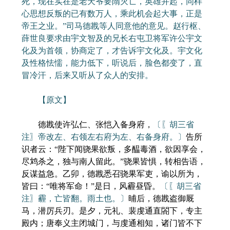
死，现在实在是老天爷要隋灭亡，英雄并起，同样
心思想反叛的已有数万人，乘此机会起大事，正是
帝王之业。”司马德戡等人同意他的意见。赵行枢、
薛世良要求由宇文智及的兄长右屯卫将军许公宇文
化及为首领，协商定了，才告诉宇文化及。宇文化
及性格怯懦，能力低下，听说后，脸色都变了，直
冒冷汗，后来又听从了众人的安排。
【原文】
德戡使许弘仁、张恺入备身府，
〔〖胡三省
注〗帝改左、右领左右府为左、右备身府。〕
告所
识者云：“陛下闻骁果欲叛，多醖毒酒，欲因享会，
尽鸩杀之，独与南人留此。”骁果皆惧，转相告语，
反谋益急。乙卯，德戡悉召骁果军吏，谕以所为，
皆曰：“唯将军命！”是日，风霾昼昏。
〔〖胡三省
注〗霾，亡皆翻。雨土也。〕
晡后，德戡盗御厩
马，潜厉兵刃。是夕，元礼、裴虔通直閤下，专主
殿内；唐奉义主闭城门，与虔通相知，诸门皆不下