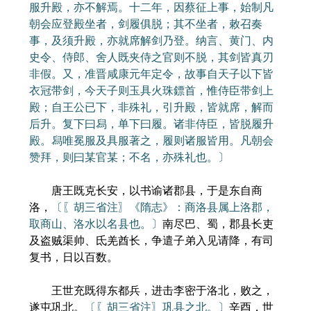
服升殿，亦不解焉。十二年，因蔡征上事，始制凡
朝会应登殿坐者，剑履俱脱；其不坐者，敕召奏
事，及须升殿，亦就席解剑乃登。纳言、黄门、内
史令、侍郎、舍人既夹侍之官则不脱，其剑皆真刃
非假。又，准晋咸康元年定令，故事自天子以下皆
衣冠带剑，今天子则玉具火珠鏢首，惟侍臣带剑上
殿；自王公已下，非殊礼，引升殿，皆就席，解而
后升。复下曰舄，单下曰履。诸非侍臣，皆脱履升
殿。舄唯冕服及具服著之，履则诸服皆用。凡朝会
赞拜，则曰某官某；不名，亦殊礼也。〕
唐王既克长安，以书谕诸郡县，于是东自商
洛，
〔〖胡三省注〗《隋志》：商洛县属上洛郡，
取商山、洛水以名县也。〕
南尽巴、蜀，郡县长吏
及盗贼渠帅、氐羌酋长，争遣子弟入见请降，有司
复书，日以百数。
王世充既得东都兵，进击李密于洛北，败之，
遂屯巩北。
〔〖胡三省注〗巩县之北。〕
辛酉，世