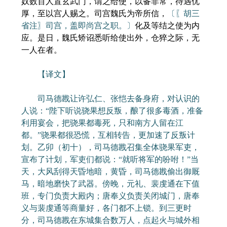
奴数百人置玄武门，谓之给使，以备非常，待遇优
厚，至以宫人赐之。司宫魏氏为帝所信，
〔〖胡三
省注〗司宫，盖即尚宫之职。〕
化及等结之使为内
应。是日，魏氏矫诏悉听给使出外，仓猝之际，无
一人在者。
【译文】
司马德戡让许弘仁、张恺去备身府，对认识的
人说：“陛下听说骁果想反叛，酿了很多毒酒，准备
利用宴会，把骁果都毒死，只和南方人留在江
都。”骁果都很恐慌，互相转告，更加速了反叛计
划。乙卯（初十），司马德戡召集全体骁果军吏，
宣布了计划，军吏们都说：“就听将军的吩咐！”当
天，大风刮得天昏地暗，黄昏，司马德戡偷出御厩
马，暗地磨快了武器。傍晚，元礼、裴虔通在下值
班，专门负责大殿内；唐奉义负责关闭城门，唐奉
义与裴虔通等商量好，各门都不上锁。到三更时
分，司马德戡在东城集合数万人，点起火与城外相