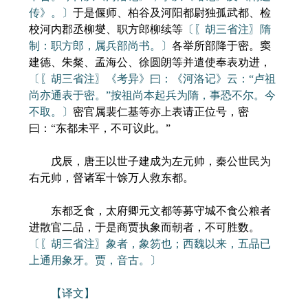
传》。〕
于是偃师、柏谷及河阳都尉独孤武都、检
校河内郡丞柳燮、职方郎柳续等
〔〖胡三省注〗隋
制：职方郎，属兵部尚书。〕
各举所部降于密。窦
建德、朱粲、孟海公、徐圆朗等并遣使奉表劝进，
〔〖胡三省注〗《考异》曰：《河洛记》云：“卢祖
尚亦通表于密。”按祖尚本起兵为隋，事恐不尔。今
不取。〕
密官属裴仁基等亦上表请正位号，密
曰：“东都未平，不可议此。”
戊辰，唐王以世子建成为左元帅，秦公世民为
右元帅，督诸军十馀万人救东都。
东都乏食，太府卿元文都等募守城不食公粮者
进散官二品，于是商贾执象而朝者，不可胜数。
〔〖胡三省注〗象者，象笏也；西魏以来，五品已
上通用象牙。贾，音古。〕
【译文】