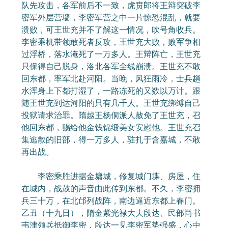
队先攻击，各军前后不一致，虎贲郎将王辩突破李
密军外层营墙，李密军营之中一片惊恐混乱，就要
溃败，可王世充并不了解这一情况，吹号角收兵。
李密乘机带领敢死者反攻，王世充大败，败军争相
过浮桥，落水淹死了一万多人。王辩阵亡，王世充
只保得自己脱身，洛北各军全线崩溃。王世充不敢
回东都，率军北赴河阳。当晚，风狂雨冷，士兵趟
水浑身上下都打湿了，一路冻死的又数以万计。跟
随王世充到达河阳的只有几千人。王世充绑缚自己
投狱请求治罪。隋越王杨侗派人赦免了王世充，召
他回东都，赐给他金钱锦缎美女安慰他。王世充召
集逃散的旧部，得一万多人，驻扎于含嘉城，不敢
再出战。
李密乘胜进据金墉城，修复城门堞、房屋，住
在城内，战鼓的声音由此传到东都。不久，李密拥
兵三十万，在北邙列战阵，南边逼近东都上春门。
乙丑（十九日），隋金紫光禄大夫段达、民部尚书
韦津领兵抵御李密，段达一见李密军势强盛，心中