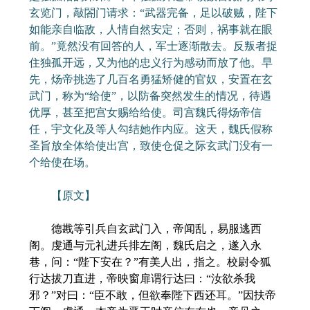
玄览门，敲閤门请求：“武器完备，足以破贼，陛下
如能亲自临敌，人情自然安定；否则，祸事就在眼
前。”竟然没有回答的人，军士逐渐散去。反叛者捉
住独孤开远，又为他的忠义行为感动而放了他。早
先，炀帝挑选了几百名勇猛矫健的官奴，安置在玄
武门，称为“给使”，以防备突然发生的情况，待遇
优厚，甚至把宫女赐给给使。司宫魏氏得炀帝信
任，宇文化及等人勾结她作内应。这天，魏氏假称
圣旨放全体给使出宫，致使仓促之际玄武门没有一
个给使在场。
【原文】
德戡等引兵自玄武门入，帝闻乱，易服逃西
阁。虔通与元礼进兵排左阁，魏氏启之，遂入永
巷，问：“陛下安在？”有美人出，指之。校尉令狐
行达拔刀直进，帝映窗扉谓行达曰：“汝欲杀我
邪？”对曰：“臣不敢，但欲奉陛下西还耳。”因扶帝