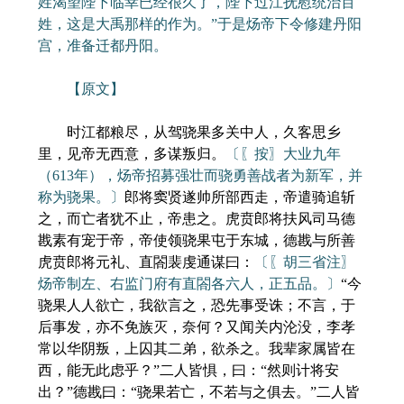
姓渴望陛下临幸已经很久了，陛下过江抚慰统治百
姓，这是大禹那样的作为。”于是炀帝下令修建丹阳
宫，准备迁都丹阳。
【原文】
时江都粮尽，从驾骁果多关中人，久客思乡
里，见帝无西意，多谋叛归。
〔〖按〗大业九年
（613年），炀帝招募强壮而骁勇善战者为新军，并
称为骁果。〕
郎将窦贤遂帅所部西走，帝遣骑追斩
之，而亡者犹不止，帝患之。虎贲郎将扶风司马德
戡素有宠于帝，帝使领骁果屯于东城，德戡与所善
虎贲郎将元礼、直閤裴虔通谋曰：
〔〖胡三省注〗
炀帝制左、右监门府有直閤各六人，正五品。〕
“今
骁果人人欲亡，我欲言之，恐先事受诛；不言，于
后事发，亦不免族灭，奈何？又闻关内沦没，李孝
常以华阴叛，上囚其二弟，欲杀之。我辈家属皆在
西，能无此虑乎？”二人皆惧，曰：“然则计将安
出？”德戡曰：“骁果若亡，不若与之俱去。”二人皆