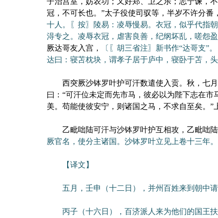
子治宫室，妨农功；又好郑、卫之乐；志宁谏，不
冠，不可长也。”太子役使司驭等，半岁不许分番
十人。〖按〗陵易：凌辱慢易。衣冠，似乎代指朝
淂专之。凌辱衣冠，虐害良善，纪纲坏乱，嗟怨盈路
厥达哥友入宫，
〔〖胡三省注〗新书作“达哥支”。
达曰：寝苫枕块，谓孝子居于庐中，寝卧于苫，头
西突厥沙钵罗叶护可汗数遣使入贡。秋，七月，
曰：“可汗位未定而先市马，彼必以为陛下志在市
美。苟能使彼安宁，则诸国之马，不求自至矣。”
乙毗咄陆可汗与沙钵罗叶护互相攻，乙毗咄陆浸
厥官名，使分主诸国。沙钵罗叶立见上卷十三年。
【译文】
五月，壬申（十二日），并州百姓来到朝中请求
丙子（十六日），百济派人来为他们的国王扶