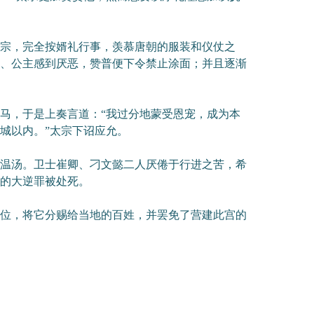
宗，完全按婿礼行事，羡慕唐朝的服装和仪仗之
、公主感到厌恶，赞普便下令禁止涂面；并且逐渐
马，于是上奏言道：“我过分地蒙受恩宠，成为本
城以内。”太宗下诏应允。
温汤。卫士崔卿、刁文懿二人厌倦于行进之苦，希
的大逆罪被处死。
位，将它分赐给当地的百姓，并罢免了营建此宫的