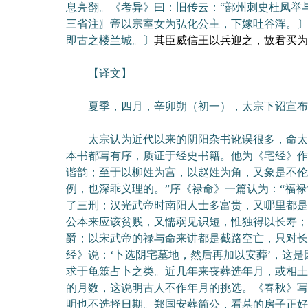
息亮翻。《考异》曰：旧传云：“鄯州刺史杜凤举
三省注〗帝以宗室女为弘化公主，下嫁吐谷浑。〕
即古之楼兰城。〕
其臣威信王以兵迎之，故君买为
【译文】
夏季，四月，辛卯朔（初一），太宗下诏宣布
太宗认为近代以来的阴阳杂书讹误很多，命太常
本书都写有序，质证于经史书籍。他为《宅经》作
谐韵；至于以柳姓为宫，以赵姓为角，又象是不伦
例，也深乖义理的。”序《禄命》一篇认为：“福
了三刑；汉光武帝时南阳人士多富贵，又哪里都是
公本来应该贫贱，又懦弱见识短，惟独得以长寿；
爵；以宋武帝的禄与命来讲都是截路空亡，只对长
经》说：‘卜选阴宅墓地，然后再加以安葬’，这
求于龟筮占卜之类。近几年来丧葬选年月，或相土
的月数，这说明古人不作年月的挑选。《春秋》写
明也不选择日期。郑国安葬简公，看墓的房子正好