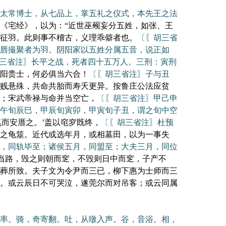
。太常博士，从七品上，掌五礼之仪式，本先王之法
《宅经》，以为：“近世巫觋妄分五姓，如张、王
征羽。此则事不稽古，义理乖僻者也。
〔〖胡三省
唇撮聚者为羽。阴阳家以五姓分属五音，说正如
三省注〗长平之战，死者四十五万人。三刑：寅刑
阳贵士，何必俱当六合！
〔〖胡三省注〗子与丑
贱悬殊，共命共胎而寿夭更异。按鲁庄公法应贫
；宋武帝禄与命并当空亡，
〔〖胡三省注〗甲己申
午旬辰巳，甲辰旬寅卯，甲寅旬子丑，谓之旬中空
兆而安厝之。’盖以窀穸既终，
〔〖胡三省注〗杜预
之龟筮。近代或选年月，或相墓田，以为一事失
，同轨毕至；诸侯五月，同盟至；大夫三月，同位
室当路，毁之则朝而窆，不毁则日中而窆，子产不
葬所致。夫子文为令尹而三已，柳下惠为士师而三
。或云辰日不可哭泣，遂莞尔而对吊客；或云同属
率。骑，奇寄翻。吐，从暾入声。谷，音浴。相，