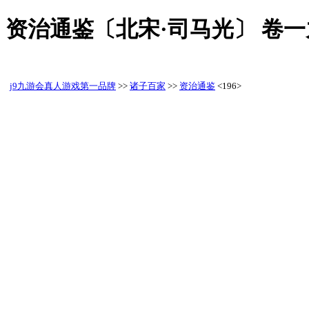
资治通鉴〔北宋·司马光〕 卷
j9九游会真人游戏第一品牌
>>
诸子百家
>>
资治通鉴
<196>