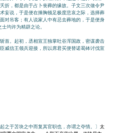
夭折，都是由于占卜丧葬的缘故。子文三次做令尹
术妄说，于是便在捶胸顿足极度悲哀之际，选择葬
面对吊客；有人说家人中有忌去葬地的，于是便身
之士均许为精辟之论。
斩首。起初，丞相宣王独掌吐谷浑国政，密谋袭击
臣威信王领兵迎接，所以席君买便替诺曷钵讨伐宣
起之于苫块之中而复其官职也，亦谓之夺情。〕
太