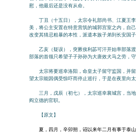
慰，他最后还是没有从命。
丁丑（十五日），太宗令礼部尚书、江夏王李道
美，将公主安置在特意营筑的城郭宫室之内，自己
改变其猜忌粗暴的本性，派遣本族子弟到长安国子
乙亥（疑误），突厥俟利苾可汗开始率部落渡过
部落的首领只希望子子孙孙为大唐效犬马之劳，守
太宗将要巡幸洛阳，命皇太子留守监国，并留下
望太宗能因偶受惊吓而停止巡行，于是在夜里向太
三月，戊辰（初七），太宗巡幸襄城宫，当地天
阎立德的官职。
【原文】
夏，四月，辛卯朔，诏以来年二月有事于泰山