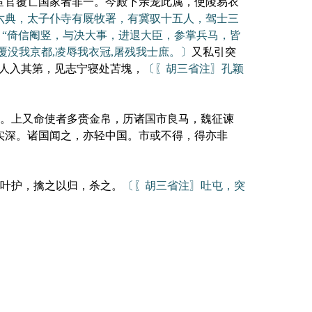
宦官覆亡国家者非一。今殿下亲宠此属，使陵易衣
六典，太子仆寺有厩牧署，有冀驭十五人，驾士三
：“倚信阉竖，与决大事，进退大臣，参掌兵马，皆
覆没我京都,凌辱我衣冠,屠残我士庶。〕
又私引突
人入其第，见志宁寝处苫塊，
〔〖胡三省注〗孔颖
。上又命使者多赍金帛，历诸国市良马，魏征谏
实深。诸国闻之，亦轻中国。市或不得，得亦非
叶护，擒之以归，杀之。
〔〖胡三省注〗吐屯，突