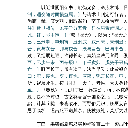
上以近世阴阳杂书，讹伪尤多，命太常博士吕
制，适变随时而损益焉。〕
与诸术士刊定可行者，
为商，武、庾为羽，似取谐韵；至于以柳为宫，以
注〗近世相传，以字学分五音，只在唇舌齿调之，
此。征，陟里翻。〕
”叙《禄命》，以为：“禄命
巳，巳刑申，申刑寅；丑刑戌，戌刑未，未刑丑；
合，寅与亥合，卯与戌合，辰与酉合，巳与申合，
贱，又尪弱短陋，惟得长寿；秦始皇法无官爵，纵
酉，乙庚午未，丙辛辰巳，丁壬寅卯，戊癸子丑戌
亡。〕
唯宜长子，虽有次子，法当早夭；此皆禄命
曰：窀，厚也。穸，夜也。厚夜，犹言长夜。窀，
所，祸及死生。按《礼》，天子、诸侯、大夫葬皆
至。〕
《春秋》：‘九月丁巳，葬定公，雨，不克
毁，是不择时也。古之葬者皆于国都之北，兆域有
黜，计其丘陇，未尝改移。而野俗无识，妖巫妄言
忌于临圹，遂吉服不送其亲。伤教败礼，莫斯为甚
丁巳，果毅都尉席君买帅精骑百二十，袭击吐