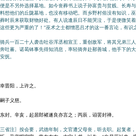
便是不另外选择墓地。如今丧葬书上说子孙富贵与贫贱、长寿与
料想他们的丘陇墓地，也没有移动吧。而乡野村俗没有知识，巫
葬时辰来获取财物好处。有人说逢辰日不能哭泣，于是便微笑着
这些更为严重的了！”巫术之士都憎恶吕才的这一番言论，有识
兵一百二十人袭击吐谷浑丞相宣王，重创敌军，将其兄弟三人
奔吐蕃。诺曷钵事先得知消息，率轻骑奔赴鄯善城，他手下的大
安抚。
幸晋阳，上许之。
嗣子义慈。
封。辛亥，起居郎褚遂良亦言之；丙辰，诏罢封禅。
三省注〗按会要，武德年制，文官遭父母丧，听去职。起复者，