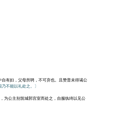
中自有妇，父母所聘，不可弃也。且赞普未得谒公
国乃不能以礼处之。〕
，为公主别筑城郭宫室而处之，自服纨绮以见公