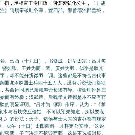
〕
初，丞相宣王专国政，阴谋袭弘化公主，
〔〖胡
注〗隋煬帝破吐谷浑，置四郡。鄯善郡治鄯善城，
卷。己酉（十九日），书修成，进呈太宗；吕才每
，譬如张、王姓为商，武、庚姓为羽，似乎是取其
字，却不能分辨徵羽二调。这些都是不符合古代事
，秦国坑杀赵国士兵四十五万人，没有听说他们都犯
，共命运同胞兄弟却寿命长短有异。按命理说鲁庄
始而有终极；汉武帝、后魏孝文帝都是本不应有官
验的明显证明。”吕才为《葬》作序，认为：“《孝
，泉水与石块交互侵蚀，不可以预先知道，所以要谋
礼》的说法：天子、诸侯与士大夫的丧葬都有规定
葬，戊午（十日）太阳西斜，才将定公安葬。’这说
能落葬，子产决定不拆毁而葬，这是不选择时辰。