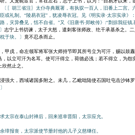
听。又宠昵宦官，常在左右，志宁上书，以为：“自易牙以来，
，
〔〖胡三省注〗太仆寺典厩署，有执驭一百人，旧番上二宫。
臣或礼制。“陵易衣冠”，犹凌辱衣冠。见《明实录·太宗实录》
，灾异叠见，恬不自省。”又《旧唐书·郑畋传》:“剽掠我征镇,
〕
志宁上书切谏，太子大怒，遣刺客张师政、纥干承基杀之。二
枕于块。〕
竟不忍杀而止。
甲戌，命左领军将军张大师持节即其所号立为可汗，赐以鼓纛
马，以立可汗为名耳。使可汗得立，荷德必浅；若不得立，为怨
上欣然止之。
强大，西域诸国多附之。未几，乙毗咄陆使石国吐屯击沙钵罗
〕
太宗在泰山封禅后，回来巡幸晋阳，太宗应允。
余璋报丧，太宗派使节册封他的儿子义慈继任。