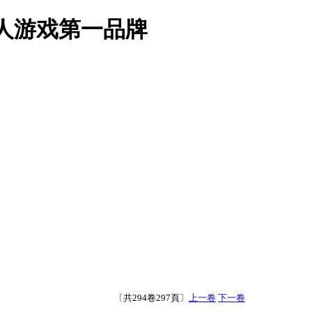
真人游戏第一品牌
〔共294卷297頁〕
上一卷
下一卷