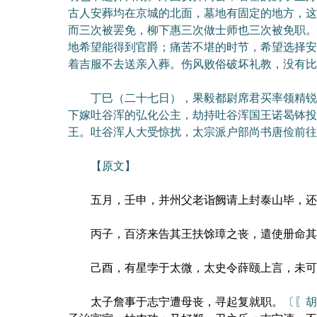
古人安葬均在京城的北面，墓地有固定的地方，这
而三次被罢免，柳下惠三次做士师也三次被免职。
地希望能得到官爵；痛苦不堪的时节，希望选择安
着吉服不去送亲入葬。伤风败俗破坏礼教，没有比
丁巳（二十七日），果毅都尉席君买率领精锐骑
下嫁吐谷浑的弘化公主，劫持吐谷浑国王诺曷钵投
王。吐谷浑人大受惊扰，太宗派户部尚书唐俭前往
【原文】
五月，壬申，并州父老诣阙请上封泰山毕，还
丙子，百济来告其王扶馀璋之丧，遣使册命其
己酉，有星孛于太微，太史令薛颐上言，未可东
太子詹事于志宁遭母丧，寻起复就职。
〔〖胡