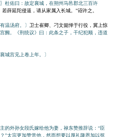
〗杜佑曰：故定襄城，在朔州马邑郡北三百许
。若薛延陀侵逼，请从家属入长城。”诏许之。
有温汤府。〕
卫士崔卿、刁文懿惮于行役，冀上惊
宫阙。《刑统议》曰：此条之子，干纪犯顺，违道
襄城宫见上卷上年。〕
主的外孙女段氏嫁给他为妻，禄东赞推辞说：“臣
？”太宗更加赞赏他，然而想要以厚礼隆恩加以抚