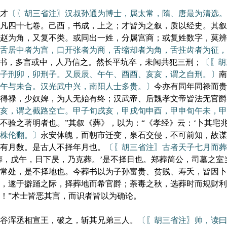
才
〔〖胡三省注〗汉叔孙通为博士，属太常，隋、唐最为清选
凡四十七卷。己酉，书成，上之；才皆为之叙，质以经史。其叙
赵为角，又复不类。或同出一姓，分属宫商；或复姓数字，莫辨
舌居中者为宫，口开张者为商，舌缩却者为角，舌拄齿者为征，
之书，多言或中，人乃信之。然长平坑卒，未闻共犯三刑；
〔〖胡
子刑卯，卯刑子。又辰辰、午午、酉酉、亥亥，谓之自刑。〕
南
午与未合。汉光武中兴，南阳人士多贵。〕
今亦有同年同禄而贵
得禄，少奴婢，为人无始有终；汉武帝、后魏孝文帝皆法无官爵
亥，谓之截路空亡。甲子旬戌亥，甲戌旬申酉，甲申旬午未，甲
不验之著明者也。”其叙《葬》，以为：“《孝经》云：‘卜其宅
株伦翻。〕
永安体魄，而朝市迁变，泉石交侵，不可前知，故谋
有月数。是古人不择年月也。
〔〖胡三省注〗古者天子七月而葬
葬，戊午，日下昃，乃克葬。’是不择日也。郑葬简公，司墓之
常处，是不择地也。今葬书以为子孙富贵、贫贱、寿夭，皆因卜
，遂于擗踊之际，择葬地而希官爵；荼毒之秋，选葬时而规财利
！”术士皆恶其言，而识者皆以为确论。
谷浑丞相宣王，破之，斩其兄弟三人。
〔〖胡三省注〗帅，读曰