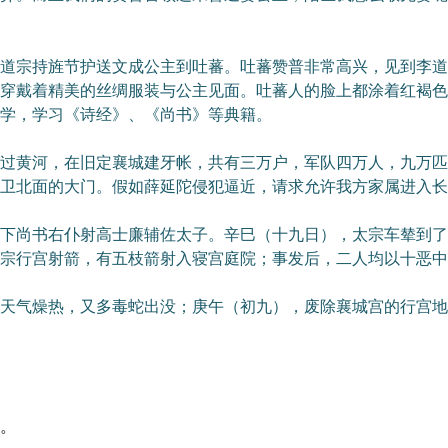
宗持旌节护送文成公主到吐蕃。吐蕃赞普非常高兴，见到李道
穿戴着精美的丝绸服装与公主见面。吐蕃人的脸上都涂着红褐色
学，学习《诗经》、《尚书》等典籍。
黄河，在旧定襄城建牙帐，共有三万户，军队四万人，九万匹
卫北面的大门。假如薛延陀侵犯逼近，请求允许我方家属进入长
尚书右仆射高士廉辅佐太子。辛巳（十九日），太宗车辇到了
宗行宫射箭，有五枝箭射入寝宫庭院；事发后，二人均以十恶中
气燥热，又多毒蛇出没；庚午（初九），废除襄城宫的行宫地
。