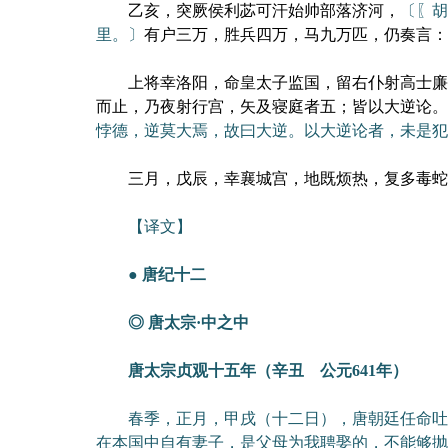
乙亥，突厥侯利苾可汗始帅部落济河，
〔〖胡
里。〕
有户三万，胜兵四万，马九万匹，仍奏言：
上将幸洛阳，命皇太子监国，留右仆射高士廉
而止，乃夜射行宫，矢及寝庭者五；皆以大逆论。
悖德，逆莫大焉，故曰大逆。以大逆论者，未是犯
三月，戊辰，幸襄城宫，地既烦热，复多毒蛇
【译文】
● 唐纪十二
◎ 唐太宗·中之中
唐太宗贞观十五年（辛丑 公元641年）
春季，正月，甲戌（十二日），唐朝廷任命吐蕃
在本国中自有妻子，是父母为我聘娶的，不能够抛