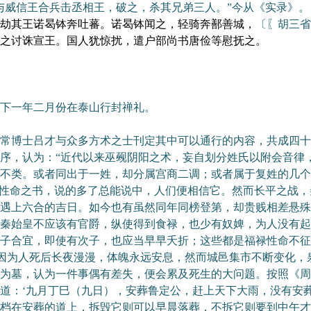
与威信王合兵击丞相王，破之，杀其兄弟三人。”今从《实录》。
劫其王诺曷钵奔吐蕃。诺曷钵闻之，轻骑奔鄯善城，
〔〖胡三省
之讨诛宣王。国人犹惊扰，遣户部尚书唐俭等慰抚之。
下一年二月份在泰山行封禅礼。
博士吕才与众多方术之士刊定其中可以通行的内容，共成四十
序，认为：“近代以来巫觋阴阳之术，妄自划分姓氏以附会音律
不类。或者同出于一姓，却分属宫商二调；或者属于复姓的几个
禄性命之书，说的多了总能说中，人们便相信它。然而长平之战
遇上六合的吉日。如今也有虽然同年同榜登第，却贵贱相差悬殊
秦始皇不应该有官爵，纵使得到食禄，也少有奴婢，为人没有起
子合宜，即使有次子，也应当早早夭折；这些都是福禄性命不征
是因为人死后长夜漫漫，体魄永远安息，然而城邑集市不断变化
为墓，认为一件事偶有差失，便会累及死生的大问题。按照《周
道：‘九月丁巳（九日），安葬鲁定公，赶上天下大雨，没有安
档在安葬的道上，拆毁它则可以早晨落葬，不拆它则要到中午才