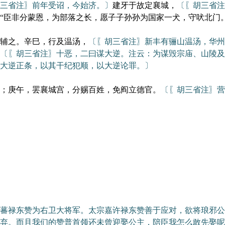
三省注〗前年受诏，今始济。〕
建牙于故定襄城，
〔〖胡三省注
“臣非分蒙恩，为部落之长，愿子子孙孙为国家一犬，守吠北门
辅之。辛巳，行及温汤，
〔〖胡三省注〗新丰有骊山温汤，华州
〔〖胡三省注〗十恶，二曰谋大逆。注云：为谋毁宗庙、山陵及
大逆正条，以其干纪犯顺，以大逆论罪。〕
；庚午，罢襄城宫，分赐百姓，免阎立德官。
〔〖胡三省注〗营
禄东赞为右卫大将军。太宗嘉许禄东赞善于应对，欲将琅邪公
弃。而且我们的赞普首领还未曾迎娶公主，陪臣我怎么敢先娶呢