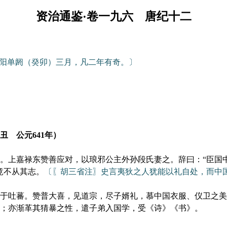
资治通鉴·卷一九六 唐纪十二
阳单阏（癸卯）三月，凡二年有奇。〕
 公元641年）
上嘉禄东赞善应对，以琅邪公主外孙段氏妻之。辞曰：“臣国
竟不从其志。
〔〖胡三省注〗史言夷狄之人犹能以礼自处，而中
吐蕃。赞普大喜，见道宗，尽子婿礼，慕中国衣服、仪卫之美
；亦渐革其猜暴之性，遣子弟入国学，受《诗》《书》。