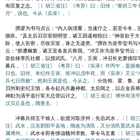
有匡复之志。
〔〖胡三省注〗《考异》曰：旧传：“垂拱三年
月”，误也。今从《实录》。〕
撰谬为书与贞云：“内人病浸重，当速疗之，若至今冬，
痼疾。”及太后召宗室朝明堂，诸王因递相惊曰：“神皇欲于
际，使人告密，尽收宗室，诛之无遗类。”撰诈为皇帝玺书与
云：“朕遭幽絷，诸王宜各发兵救我。”冲又诈为皇帝玺书云：
皇欲移李氏社稷，以授武氏。”八月，壬寅，冲召长史萧德琮
募兵，
〔〖胡三省注〗《考异》曰：《实录》作丙午，盖据
日也。旧传、本纪作壬寅。按冲以戊申死，而《实录》又云“
兵七日而败”，然则壬寅是也，今从之。〕
分告韩、霍、鲁、
贝州刺史纪王慎，各令起兵共趣神都。太后闻之，以左金吾
神勣为清平道行军大总管以讨之。
〔〖胡三省注〗博州有清
汉贝丘县也，隋更名。〕
冲募兵得五千馀人，欲渡河取济州；先击武水，
〔〖胡
注〗武水，汉东郡阳平县地；隋改为清邑，又分清邑置武水
属博州。〕
武水令郭务悌诣魏州求救。莘令马玄素
〔〖胡三