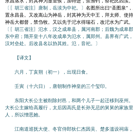
永昌洛水，封其神为显圣侯，加特进，禁渔钓，祭祀比四渎
〔〖胡三省注〗唐制，岳渎为中祀。〕
名图所出曰“圣图泉”
置永昌县。又改嵩山为神岳，封其神为天中王，拜太师、使
神岳大都督，禁刍牧。又以先于汜水得瑞石，改汜水为广武
〔〖胡三省注〗氾水，汉之成皋县，属河南郡；后魏为成皋
东中府；隋开皇十八年改成皋为氾水，属郑州。县界有广武
汉对垒处。后改县名以协其姓。氾，音祀。〕
【译文】
六月，丁亥朔（初一），出现日食。
壬寅（十六日），唐朝制作神皇的三个玺印。
东阳大长公主被削除封邑，和两个儿子一起迁移到巫州。
大长公主嫁给高履行，太后因高氏是长孙无忌的舅舅的家族
人，所以憎恶她。
江南道巡抚大使、冬官侍郎狄仁杰因吴、楚多滥设祠庙，