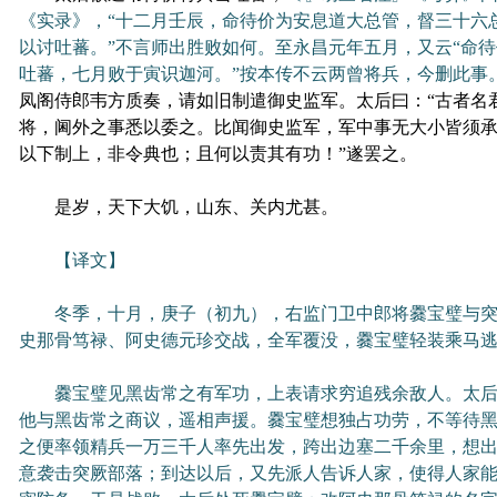
《实录》，“十二月壬辰，命待价为安息道大总管，督三十六
以讨吐蕃。”不言师出胜败如何。至永昌元年五月，又云“命
吐蕃，七月败于寅识迦河。”按本传不云两曾将兵，今删此事
凤阁侍郎韦方质奏，请如旧制遣御史监军。太后曰：“古者名
将，阃外之事悉以委之。比闻御史监军，军中事无大小皆须
以下制上，非令典也；且何以责其有功！”遂罢之。
是岁，天下大饥，山东、关内尤甚。
【译文】
冬季，十月，庚子（初九），右监门卫中郎将爨宝璧与突
史那骨笃禄、阿史德元珍交战，全军覆没，爨宝璧轻装乘马
爨宝璧见黑齿常之有军功，上表请求穷追残余敌人。太后
他与黑齿常之商议，遥相声援。爨宝璧想独占功劳，不等待
之便率领精兵一万三千人率先出发，跨出边塞二千余里，想
意袭击突厥部落；到达以后，又先派人告诉人家，使得人家