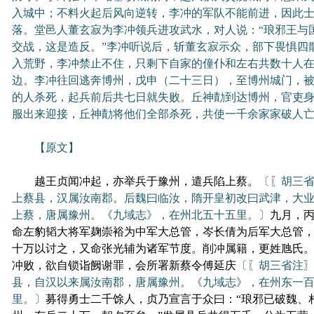
入城中；不料火起后风向逆转，李冲的军队不能前进，因此
落。堂邑人董玄寂为李冲领兵进攻武水，对人说：“琅邪王与
交战，这是造反。”李冲听说后，斩董玄寂示众，部下畏惧四
入荒野，李冲禁止不住，只剩下自家的僮仆和左右共数十人
边。李冲往回逃奔博州，戊申（二十三日），至博州城门，
的人杀死，起兵前后共七日就失败。丘神勣到达博州，官吏
服出来迎接，丘神勣将他们全部杀死，共使一千余家家破人
【原文】
越王贞闻冲起，亦举兵于豫州，遣兵陷上蔡。
〔〖胡三
上蔡县，汉属汝南郡。后魏曰临汝，隋开皇初改曰武津，大
上蔡，唐属豫州。《九域志》，在州北五十五里。〕
九月，
命左豹韬大将军麹崇裕为中军大总管，岑长倩为后军大总管
十万以讨之，又命张光辅为诸军节度。削冲属籍，更姓虺氏
冲败，欲自锁诣阙谢罪，会所署新蔡令傅延庆
〔〖胡三省注
县，自汉以来属汝南郡，唐属豫州。《九域志》，在州东一
里。〕
募得勇士二千馀人，贞乃宣言于众曰：“琅邪已破魏、