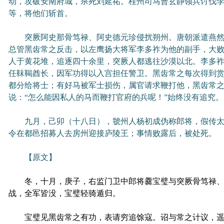
动，攻破安南府城，杀死刘延祐。桂州司马曹玄静领兵讨伐
等，将他们斩首。
突厥阿史那骨笃禄、阿史德元珍侵扰朔州。唐朝派遣燕然
总管黑齿常之反击，以左鹰扬大将军李多祚为他的副手，大
人于黄花堆，追逐四十余里，突厥人都逃往沙漠以北。李多
任靺鞨酋长，因军功得以入宫担任警卫。黑齿常之每次得到
都分给将士；有好马被军士损伤，属官请求鞭打他，黑齿常
说：“怎么能因私人的马而鞭打官府的兵呢！”始终没有追究。
九月，己卯（十八日），虢州人杨初成伪称郎将，假传太
令在都邑招募人去房州迎接庐陵王；事情败露后，被处死。
【原文】
冬，十月，庚子，右监门卫中郎将爨宝璧与突厥骨笃禄、
战，全军皆没，宝璧轻骑遁归。
宝璧见黑齿常之有功，表请穷追馀寇。诏与常之计议，遥