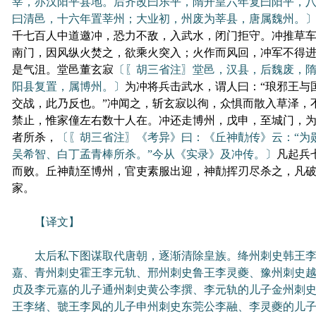
莘，亦汉阳平县地。后齐改曰乐平，隋开皇六年复曰阳平，
曰清邑，十六年置莘州；大业初，州废为莘县，唐属魏州。
千七百人中道邀冲，恐力不敌，入武水，闭门拒守。冲推草
南门，因风纵火焚之，欲乘火突入；火作而风回，冲军不得
是气沮。堂邑董玄寂
〔〖胡三省注〗堂邑，汉县，后魏废，
阳县复置，属博州。〕
为冲将兵击武水，谓人曰：“琅邪王与
交战，此乃反也。”冲闻之，斩玄寂以徇，众惧而散入草泽，
禁止，惟家僮左右数十人在。冲还走博州，戊申，至城门，
者所杀，
〔〖胡三省注〗《考异》曰：《丘神勣传》云：“为
吴希智、白丁孟青棒所杀。”今从《实录》及冲传。〕
凡起兵
而败。丘神勣至博州，官吏素服出迎，神勣挥刃尽杀之，凡
家。
【译文】
太后私下图谋取代唐朝，逐渐清除皇族。绛州刺史韩王李
嘉、青州刺史霍王李元轨、邢州刺史鲁王李灵夔、豫州刺史
贞及李元嘉的儿子通州刺史黄公李撰、李元轨的儿子金州刺
王李绪、虢王李凤的儿子申州刺史东莞公李融、李灵夔的儿