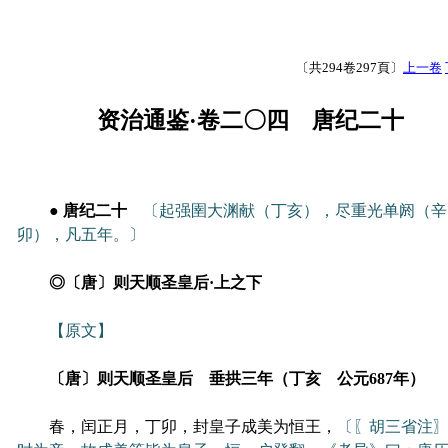
〔共294卷297頁〕
上一卷
资治通鉴·卷二〇四 唐纪二十
● 唐纪二十
〔起强圉大渊献（丁亥），尽重光单阏（辛
卯），凡五年。〕
◎〔唐〕则天顺圣皇后·上之下
【原文】
〔唐〕则天顺圣皇后 垂拱三年（丁亥 公元687年）
春，闰正月，丁卯，封皇子成美为恒王，
〔〖胡三省注