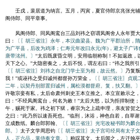
壬戌，裴居道为纳言。五月，丙寅，夏官侍郎京兆张光辅
阁侍郎、同平章事。
凤阁侍郎、同凤阁鸾台三品刘祎之窃谓凤阁舍人永年贾大
曰：
〔〖胡三省注〗永年，本汉曲梁县。魏为广平郡治所，
为广平县，后改为鸡泽；仁寿元年改曰永元(年)，避太子广讳
唐带洺州。〕
“太后既废昏立明，安用临朝称制！不如返政，
天下之心。”大隐密奏之，太后不悦，谓左右曰：“祎之我所引
〔〖胡三省注〗刘祎之自北门学士至为相，故云然。〕
乃复
我！”或诬祎之受归诚州都督孙万荣金，
〔〖胡三省注〗贞观
二年，以契丹别部置归诚州，属松漠都督府。复，扶又翻。
许敬宗妾有私，太后命肃州刺史王本立推之。本立宣敕示之
曰：“不经凤阁鸾台，何名为敕！”太后大怒，以为拒捍制使；
午，赐死于家。祎之初下狱，睿宗为之上疏申理，亲友皆贺
之曰：“此乃所以速吾死也。”临刑，沐浴，神色自若，自草
立成数纸。麟台郎郭翰、
〔〖胡三省注〗光宅改秘书郎为麟
郎。〕
太子文学周思钧
〔〖胡三省注〗太子宫司经局有太子
人，正六品，掌侍奉文章。〕
称叹其文。太后闻之，左迁翰