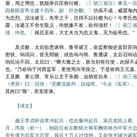
迥，周之甥也，犹能举兵匡救社稷。
〔〖胡三省注〗事见一
四卷陈宣帝太建十四年。尉，纡勿翻。〕
功虽不成，威震海
为忠烈。况汝诸王，先帝之子，岂得不以社稷为心！今李氏
露，汝诸王不舍生取义，尚犹豫不发，欲何须邪！
〔〖胡三
须，待也。〕
祸且至矣，大丈夫当为忠义鬼，无为徒死也。”
及贞败，太后欲悉诛韩、鲁等诸王，命监察御史蓝田苏珦
密状。珦讯问，皆无明验，或告珦与韩、鲁通谋，太后召珦
珦抗论不回。太后曰：“卿大雅之士，朕当别有任使，此狱不
也。”乃命珦于河西监军，更使周兴等按之。于是收韩王元嘉
王灵夔、黄公撰、常乐公主于东都，迫胁皆自杀，
〔〖胡三
《考异》曰：旧传：“灵夔流振州，自缢死。”今从《实录》。
其姓曰“虺”，亲党皆诛。
【译文】
越王李贞听说李冲起兵，也在豫州起兵，派兵攻陷上蔡。
月，丙辰（初一），朝廷任命左豹韬大将军麴崇裕为中军大
岑长倩为后军大总管，领兵十万人讨伐他，又命张光辅为诸