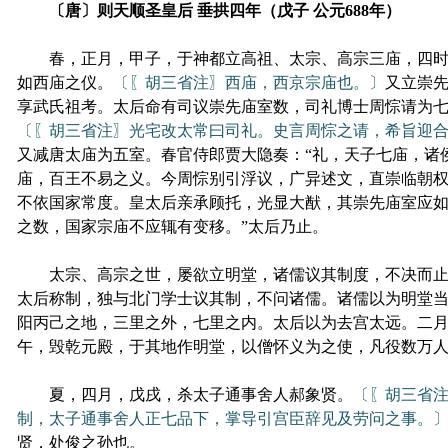
〔唐〕则天顺圣皇后 垂拱四年（戊子 公元688年）
春，正月，甲子，于神都立高祖、太宗、高宗三庙，四时
如西庙之仪。
〔〖胡三省注〗西庙，西京宗庙也。〕
又立崇
享武氏祖考。太后命有司议崇先庙室数，司礼博士周悰请为
〔〖胡三省注〗光宅改太常曰司礼。史言周悰之请，希旨迎
又减唐太庙为五室。春官侍郎贾大隐奏：“礼，天子七庙，诸
庙，百王不易之义。今周悰别引浮议，广异述文，直崇临朝
不依国家常度。皇太后亲承顾托，光显大猷，其崇先庙室应
之数，国家宗庙不应辄有变移。”太后乃止。
太宗、高宗之世，屡欲立明堂，诸儒议其制度，不决而止
太后称制，独与北门学士议其制，不问诸儒。诸儒以为明堂
阳丙己之地，三里之外，七里之内。太后以为去宫太远。二
午，毁乾元殿，于其地作明堂，以僧怀义为之使，凡役数万
夏，四月，戊戌，杀太子通事舍人郝象贤。
〔〖胡三省
制，太子通事舍人正七品下，掌导引宫臣辞见及劳问之事。
贤，处俊之孙也。