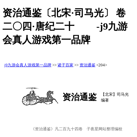
资治通鉴〔北宋·司马光〕 卷
二〇四·唐纪二十 -j9九游
会真人游戏第一品牌
j9九游会真人游戏第一品牌
>>
诸子百家
>>
资治通鉴
<204>
【北宋】司马光
资治通鉴
编著
《资治通鉴》凡二百九十四卷 子夜星网站整理编校