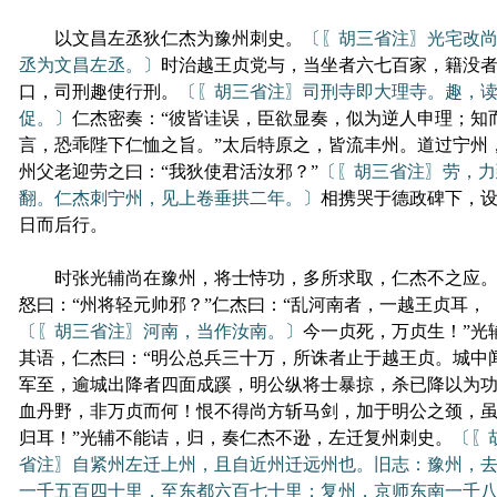
以文昌左丞狄仁杰为豫州刺史。
〔〖胡三省注〗光宅改
丞为文昌左丞。〕
时治越王贞党与，当坐者六七百家，籍没
口，司刑趣使行刑。
〔〖胡三省注〗司刑寺即大理寺。趣，
促。〕
仁杰密奏：“彼皆诖误，臣欲显奏，似为逆人申理；知
言，恐乖陛下仁恤之旨。”太后特原之，皆流丰州。道过宁州
州父老迎劳之曰：“我狄使君活汝邪？”
〔〖胡三省注〗劳，力
翻。仁杰刺宁州，见上卷垂拱二年。〕
相携哭于德政碑下，
日而后行。
时张光辅尚在豫州，将士恃功，多所求取，仁杰不之应。
怒曰：“州将轻元帅邪？”仁杰曰：“乱河南者，一越王贞耳，
〔〖胡三省注〗河南，当作汝南。〕
今一贞死，万贞生！”光
其语，仁杰曰：“明公总兵三十万，所诛者止于越王贞。城中
军至，逾城出降者四面成蹊，明公纵将士暴掠，杀已降以为
血丹野，非万贞而何！恨不得尚方斩马剑，加于明公之颈，
归耳！”光辅不能诘，归，奏仁杰不逊，左迁复州刺史。
〔〖
省注〗自紧州左迁上州，且自近州迁远州也。旧志：豫州，
一千五百四十里，至东都六百七十里；复州，京师东南一千