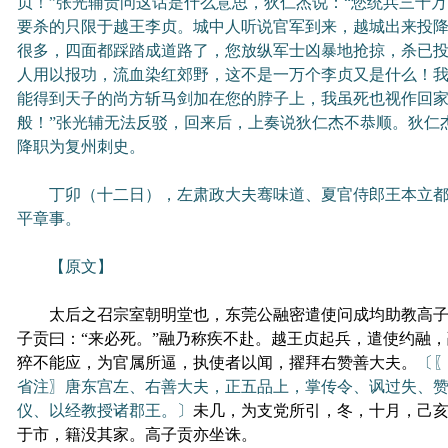
贞！”张光辅责问这话是什么意思，狄仁杰说：“您统兵三十
要杀的只限于越王李贞。城中人听说官军到来，越城出来投
很多，四面都踩踏成道路了，您放纵军士凶暴地抢掠，杀已
人用以报功，流血染红郊野，这不是一万个李贞又是什么！
能得到天子的尚方斩马剑加在您的脖子上，我虽死也视作回
般！”张光辅无法反驳，回来后，上奏说狄仁杰不恭顺。狄仁
降职为复州刺史。
丁卯（十二日），左肃政大夫骞味道、夏官侍郎王本立都
平章事。
【原文】
太后之召宗室朝明堂也，东莞公融密遣使问成均助教高子
子贡曰：“来必死。”融乃称疾不赴。越王贞起兵，遣使约融
猝不能应，为官属所逼，执使者以闻，擢拜右赞善大夫。
〔
省注〗唐东宫左、右善大夫，正五品上，掌传令、讽过失、
仪、以经教授诸郡王。〕
未几，为支党所引，冬，十月，己
于市，籍没其家。高子贡亦坐诛。