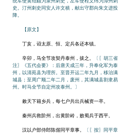
统军使黄绍颇为泉州刺史，左军使程文纬为漳州刺
史。汀州刺史同安人许文稹，献出守郡向朱文进投
降。
【原文】
丁亥，诏太原、恒、定兵各还本镇。
辛卯，马全节攻契丹泰州，拔之。
〔〖胡三省
注〗《五代会要》：后唐天成三年，升奉化军为泰
州，以清苑县为理所。至晋开运二年九月，移治满
城县；至周广顺二年二月，废州，其满城县割隶易
州。时马全节自定州攻泰州。〕
敕天下籍乡兵，每七户共出兵械资一卒。
秦州兵救阶州，出黄阶岭，败蜀兵于西平。
汉以户部侍郎陈偓同平章事。
〔〖按〗同平章