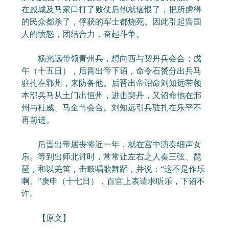
在戚城及马家口打了败仗后他就恼恨了，把所虏得
的民众都杀了，俘获的军士都烧死。因此引起晋国
人的愤怒，团结合力，奋起斗争。
杨光远带领青州兵，想向西与契丹兵会合；戊
午（十五日），后晋出帝下诏，命令石赟分出兵马
驻扎在郓州，来防备他。后晋出帝诏命刘知远带领
本部兵马从土门出恒州，进击契丹，又诏命他在邢
州与杜威、马全节会合。刘知远引兵驻扎在乐平不
再前进。
后晋出帝居丧将近一年，就在宫中演奏细声女
乐。等到出师北讨时，常常让左右之人奏三弦、琵
琶，和以羌笛，击鼓唱歌舞蹈，并说：“这不是作乐
啊。”庚申（十七日），百官上表请求听乐，下诏不
许。
【原文】