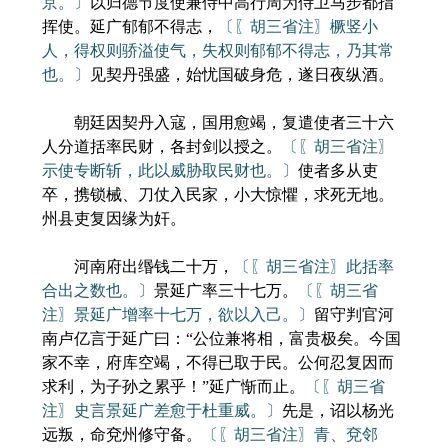
京。〕
以归德节度使兼侍中高行周为侍卫马步都指
挥使。延广郁郁不得志，
〔〖胡三省注〗橛竖小
人，得权则骄溢使气，失权则郁郁不得志，乃其常
也。〕
见契丹强盛，始忧国破身危，遂日夜纵酒。
朝廷因契丹入寇，国用愈竭，复遣使者三十六
人分道括率民财，各封剑以授之。
〔〖胡三省注〗
示使专断斩，此以威胁取民财也。〕
使者多从吏
卒，携锁械、刀仗入民家，小大惊懼，求死无地。
州县吏复因缘为奸。
河南府出缗钱二十万，
〔〖胡三省注〗此括率
合出之数也。〕
景延广率三十七万。
〔〖胡三省
注〗景延广增率十七万，欲以入己。〕
留守判官河
南卢亿言于延广曰：“公位兼将相，富贵极矣。今国
家不幸，府库空竭，不得已取于民。公何忍复因而
求利，为子孙之累乎！”延广惭而止。
〔〖胡三省
注〗史言景延广差愈于杜重威。〕
先是，诏以杨光
远叛，命兗州修守备。
〔〖胡三省注〗青、兗邻