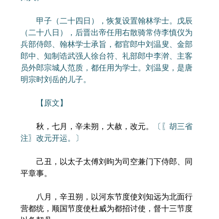
甲子（二十四日），恢复设置翰林学士。戊辰
（二十八日），后晋出帝任用右散骑常侍李慎仪为
兵部侍郎、翰林学士承旨，都官郎中刘温叟、金部
郎中、知制诰武强人徐台符、礼部郎中李澣、主客
员外郎宗城人范质，都任用为学士。刘温叟，是唐
明宗时刘岳的儿子。
【原文】
秋，七月，辛未朔，大赦，改元。
〔〖胡三省
注〗改元开运。〕
己丑，以太子太傅刘昫为司空兼门下侍郎、同
平章事。
八月，辛丑朔，以河东节度使刘知远为北面行
营都统，顺国节度使杜威为都招讨使，督十三节度