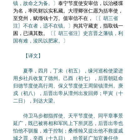
镇，故命之为备。〕
泰宁节度使安审信，以治楼堞
为名，率民财以实私藏。大理卿张仁愿为括率使，
至兗州，赋缗钱十万。值审信不在，
〔〖胡三省
注〗不在者，适不在镇。〕
拘其守藏吏，指取钱一
囷，已满其数。
〔〖胡三省注〗史言晋之藩镇，利
国有难，浚民以肥家。〕
【译文】
夏季，四月，丁未（初五），缘河巡检使梁进
用乡社兵收复了德州。己酉（初七），后晋朝廷命
归德节度使高行周、保义节度使王周留镇澶州。庚
戍（初八），后晋出帝从澶州出发回师；甲寅（十
二日），到达大梁。
侍卫马步都指挥使、天平节度使、同平章事景
延广，既已被将相和军民上下所厌恶，后晋出帝也
怕他不驯服，难于控制；桑维翰又提出他不救援戚
城之罪，辛酉（十九日），给景延广加官兼任侍