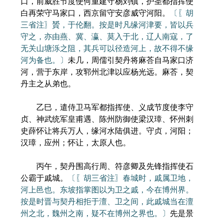
口，前威胜节度使何重建守杨刘镇，护圣都指挥使
白再荣守马家口，西京留守安彦威守河阳。
〔〖胡
三省注〗贇，于伦翻。按是时凡缘河津要，皆以兵
守之，亦由燕、冀、瀛、莫入于北，辽人南寇，了
无关山塘泺之阻，其兵可以径造河上，故不得不缘
河为备也。〕
未几，周儒引契丹将麻荅自马家口济
河，营于东岸，攻郓州北津以应杨光远。麻荅，契
丹主之从弟也。
乙巳，遣侍卫马军都指挥使、义成节度使李守
贞、神武统军皇甫遇、陈州防御使梁汉璋、怀州刺
史薛怀让将兵万人，缘河水陆俱进。守贞，河阳；
汉璋，应州；怀让，太原人也。
丙午，契丹围高行周、符彦卿及先锋指挥使石
公霸于戚城。
〔〖胡三省注〗春城时，戚属卫地，
河上邑也。东坡指掌图以为卫之戚，今在博州界。
按是时晋与契丹相拒于澶、卫之间，此戚城当在澶
州之北，魏州之南，疑不在博州之界也。〕
先是景