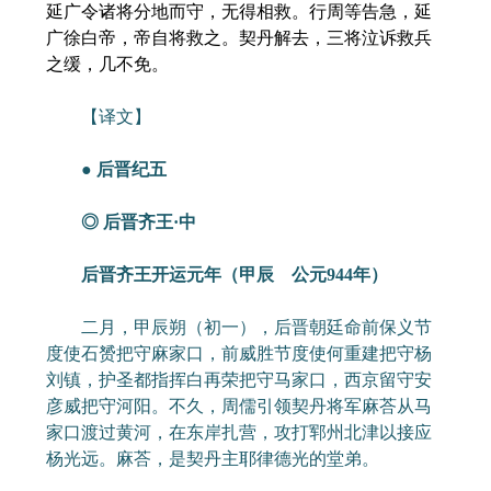
延广令诸将分地而守，无得相救。行周等告急，延
广徐白帝，帝自将救之。契丹解去，三将泣诉救兵
之缓，几不免。
【译文】
● 后晋纪五
◎ 后晋齐王·中
后晋齐王开运元年（甲辰 公元944年）
二月，甲辰朔（初一），后晋朝廷命前保义节
度使石赟把守麻家口，前威胜节度使何重建把守杨
刘镇，护圣都指挥白再荣把守马家口，西京留守安
彦威把守河阳。不久，周儒引领契丹将军麻荅从马
家口渡过黄河，在东岸扎营，攻打郓州北津以接应
杨光远。麻荅，是契丹主耶律德光的堂弟。