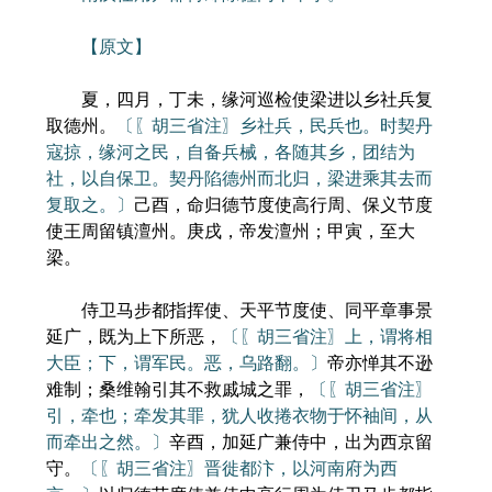
【原文】
夏，四月，丁未，缘河巡检使梁进以乡社兵复
取德州。
〔〖胡三省注〗乡社兵，民兵也。时契丹
寇掠，缘河之民，自备兵械，各随其乡，团结为
社，以自保卫。契丹陷德州而北归，梁进乘其去而
复取之。〕
己酉，命归德节度使高行周、保义节度
使王周留镇澶州。庚戌，帝发澶州；甲寅，至大
梁。
侍卫马步都指挥使、天平节度使、同平章事景
延广，既为上下所恶，
〔〖胡三省注〗上，谓将相
大臣；下，谓军民。恶，乌路翻。〕
帝亦惮其不逊
难制；桑维翰引其不救戚城之罪，
〔〖胡三省注〗
引，牵也；牵发其罪，犹人收捲衣物于怀袖间，从
而牵出之然。〕
辛酉，加延广兼侍中，出为西京留
守。
〔〖胡三省注〗晋徙都汴，以河南府为西