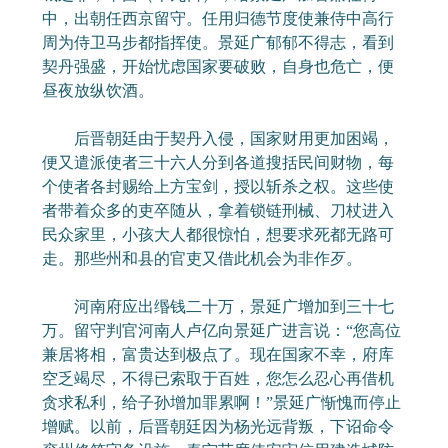
中，出朝任西京留守。任用归德节度使兼侍中高行
周为侍卫马步都指挥使。景延广郁郁不得志，看到
契丹强盛，开始忧虑国家要破败，自身也危亡，便
昼夜放纵饮酒。
后晋朝廷由于契丹入侵，国家财用更加困竭，
便又遣派使者三十六人分到各道搜括民间财物，每
个使者各封赐给上方宝剑，授以斩杀之权。这些使
者带着众多的吏卒随从，拿着锁链刑械、刀杖进入
民众家里，小孩大人都很惊怕，想要求死都无路可
走。那些州和县的官吏又借此机会为非作歹。
河南府应出缗钱二十万，景延广增加到三十七
万。留守判官河南人卢亿向景延广进言说：“您高位
兼居将相，富贵达到极点了。现在国家不幸，府库
空乏竭尽，不得已索取于百姓，您怎么忍心再借机
贪求私利，给子孙增加罪累啊！”景延广惭愧而停止
增赋。以前，后晋朝廷因为杨光远背叛，下诏命令