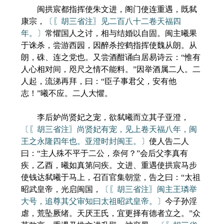
闽拱宸都指挥使朱文进，阁门使连重遇，既弑
康宗，
〔〖胡三省注〗见二百八十二卷天福四
年。〕
常懼国人之讨，相与结婚以自固。闽主曦果
于诛杀，尝游西园，因醉杀控鹤指挥使魏从朗。从
朗，硃、连之党也。又尝酒酣诵白居易诗云：“惟有
人心相对间，咫尺之情不能料。”因举酒属二人。二
人起，流涕再拜，曰：“臣子事君父，安有他
志！”曦不应。二人大懼。
李后妒尚贤妃之宠，欲弑曦而立其子亚澄，
〔〖胡三省注〗尚贤妃有宠，见上卷天福八年，闽
王之永隆四年也。亚澄时封闽王。〕
使人告二人
曰：“主人殊不平于二公，奈何？”会后父李真有
疾，乙酉，曦如真第问疾。文进、重遇使拱宸马步
使钱达弑曦于马上，召百官集朝堂，告之曰：“太祖
昭武皇帝，光启闽国，
〔〖胡三省注〗闽主王璘举
大号，追尊其父审知曰太祖昭武皇帝。〕
今子孙淫
虐，荒坠厥绪。天厌王氏，宜更择有德者立之。”众