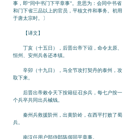
事，即“同中书门下平章事”。意思为：会同中书省
和门下省三品以上的官员，平核文件和事务。初用
于唐太宗时。〕
【译文】
丁亥（十五日），后晋出帝下诏，命令太原、
恒州、安州兵各还本镇。
辛卯（十九日），马全节攻打契丹的泰州，攻
取下来。
后晋出帝敕令天下按籍征召乡兵，每七户按一
个兵卒共同出兵械钱。
秦州兵救援阶州，出黄阶岭，在西平打败了蜀
兵。
南汉任用户部侍郎陈偓同平章事。