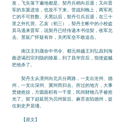
发，飞矢落下遍地都是。契丹兵稍向后退；又向晋
军的东翼进攻，也攻不下来。苦战到晚上，两军死
亡的不可胜数。天黑以后，契丹引兵后退，在三十
里之外扎营。乙亥（初三），契丹主帐中的小校盗
其马逃来晋军，说契丹已经传递木书信契，收军北
去。景延广怀疑有诈，关闭军垒不敢追击。
南汉主刘晟命中书令、都元帅越王刘弘昌到海
曲进谒烈宗刘隐的陵墓，到了昌华宫后，指使盗贼
把他杀了。
契丹主从澶州向北兵分两路，一支出沧州、德
州，一支出深州、冀州而归去。所过的地方，大事
焚烧抢掠，方圆面积有一千里，民间财物几乎被抢
光了。留下赵延照为贝州留后。麻荅攻陷德州，捉
住刺史尹居璠。
【原文】