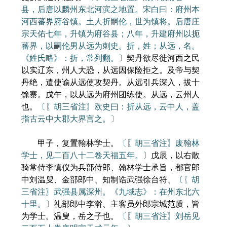
县，后唐以麟州东北河滨之地置。宋白曰：府州本
河西蕃界府谷镇。土人折嗣伦，世为镇将。后唐庄
宗天佑七年，升镇为府谷县；八年，升建府州以扼
蕃界，以嗣伦男从远为刺史。折，姓；从远，名。
《姓氏略》：折，常列翻。〕
契丹欲尽徙河西之民
以实辽东，州人大恐，从远因保险拒之。及帝与契
丹绝，遣使谕从远使攻契丹。从远引兵深入，拔十
馀寨。戊午，以从远为府州团练使。从远，云州人
也。
〔〖胡三省注〗欧史曰：折从远，云中人，盖
指古云中大郡大界言之。〕
甲子，复置翰林学士。
〔〖胡三省注〗废翰林
学士，见二百八十二卷天福五年。〕
戊辰，以右散
骑常侍李慎仪为兵部侍郎、翰林学士承旨，都官郎
中刘温叟、金部郎中、知制诰武强徐台符、
〔〖胡
三省注〗武强县属深州。《九域志》：在州东北六
十里。〕
礼部郎中李澣、主客员外郎宗城范质，皆
为学士。温叟，岳之子也。
〔〖胡三省注〗刘岳见