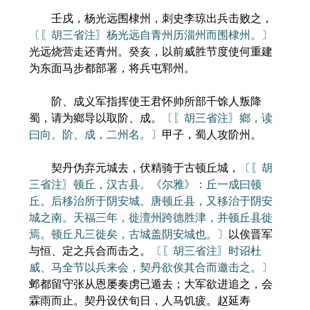
壬戌，杨光远围棣州，刺史李琼出兵击败之，
〔〖胡三省注〗杨光远自青州历淄州而围棣州。〕
光远烧营走还青州。癸亥，以前威胜节度使何重建
为东面马步都部署，将兵屯郓州。
阶、成义军指挥使王君怀帅所部千馀人叛降
蜀，请为鄉导以取阶、成。
〔〖胡三省注〗鄉，读
曰向。阶、成，二州名。〕
甲子，蜀人攻阶州。
契丹伪弃元城去，伏精骑于古顿丘城，
〔〖胡
三省注〗顿丘，汉古县。《尔雅》：丘一成曰顿
丘。后移治所于阴安城。唐顿丘县，又移治于阴安
城之南。天福三年，徙澶州跨德胜津，并顿丘县徙
焉。顿丘凡三徙矣，古城盖阴安城也。〕
以俟晋军
与恒、定之兵合而击之。
〔〖胡三省注〗时诏杜
威、马全节以兵来会，契丹欲俟其合而邀击之。〕
邺都留守张从恩屡奏虏已遁去；大军欲进追之，会
霖雨而止。契丹设伏旬日，人马饥疲。赵延寿