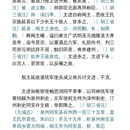
莫敢言。重遇乃推文进升殿，被衮冕，
〔〖胡三省
注〗被，皮义翻。〕
帅群臣北面再拜称臣。
〔〖胡
三省注〗帅，读曰率。〕
文进自称闽主，悉收王氏
宗族延喜以下少长五十馀人，皆杀之。
〔〖胡三省
注〗延喜，闽主之弟也。少，诗照翻。长，知两
翻。〕
葬闽主曦，谥曰睿文广武明圣元德隆道大孝
皇帝，庙号景宗。以重遇总六军。礼部尚书、判三
司郑元弼抗辞不屈，黜归田里，将奔建州，
〔〖胡
三省注〗欲奔王延政也。〕
文进杀之。文进下令，
出宫人，罢营造，以反曦之政。
殷主延政遣统军使吴成义将兵讨文进，不克。
文进加枢密使鲍思润同平章事，以羽林统军使
黄绍颇为泉州刺史，左军使程文纬为漳州刺史。汀
州刺史同安许文稹，举郡降之。
〔〖胡三省注〗
《九域志》：泉州同安县在州西一百三十五里，盖
王氏所置也。宋白曰：开元十九年，析泉州南安县
界四乡置大同场，闽王升为同安县。稹，章忍