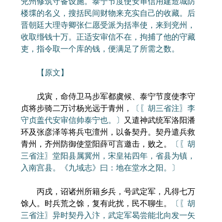
兖州修筑守备设施。泰宁节度使安审信用建造城防
楼堞的名义，搜括民间财物来充实自己的收藏。后
晋朝廷大理寺卿张仁愿受派为括率使，来到兖州，
收取缗钱十万。正适安审信不在，拘捕了他的守藏
吏，指令取一个库的钱，便满足了所需之数。
【原文】
戊寅，命侍卫马步军都虞候、泰宁节度使李守
贞将步骑二万讨杨光远于青州，
〔〖胡三省注〗李
守贞盖代安审信帅泰宁也。〕
又遣神武统军洛阳潘
环及张彦泽等将兵屯澶州，以备契丹。契丹遣兵救
青州，齐州防御使堂阳薛可言邀击，败之。
〔〖胡
三省注〗堂阳县属冀州，宋皇祐四年，省县为镇，
入南宫县。《九域志》曰：地在堂水之阳。〕
丙戌，诏诸州所籍乡兵，号武定军，凡得七万
馀人。时兵荒之馀，复有此扰，民不聊生。
〔〖胡
三省注〗异时契丹入汴，武定军曷尝能北向发一矢