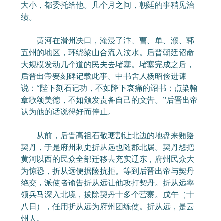
大小，都委托给他。几个月之间，朝廷的事稍见治
绩。
黄河在滑州决口，淹浸了汴、曹、单、濮、郓
五州的地区，环绕梁山合流入汶水。后晋朝廷诏命
大规模发动几个道的民夫去堵塞。堵塞完成之后，
后晋出帝要刻碑记载此事。中书舍人杨昭俭进谏
说：“陛下刻石记功，不如降下哀痛的诏书；点染翰
章歌颂美德，不如颁发责备自己的文告。”后晋出帝
认为他的话说得好而停止。
从前，后晋高祖石敬瑭割让北边的地盘来贿赂
契丹，于是府州刺史折从远也随郡北属。契丹想把
黄河以西的民众全部迁移去充实辽东，府州民众大
为惊恐，折从远便据险抗拒。等到后晋出帝与契丹
绝交，派使者谕告折从远让他攻打契丹。折从远率
领兵马深入北境，拔除契丹十多个营寨。戊午（十
八日），任用折从远为府州团练使。折从远，是云
州人。