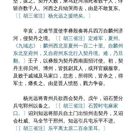
垒，拔之。契丹大败，乘马赴河溺死者数千人，俘
斩亦数千人。河西之兵恸哭而去，由是不敢复东。
〔〖胡三省注〗杨光远之援绝矣。〕
辛亥，定难节度使李彝殷奏将兵四万自麟州济
河，侵契丹之境。
〔〖胡三省注〗定难军，夏州。
《九域志》：麟州西北至夏州一百二十里。自麟州
东北至府州，又自府州东北行入契丹境。难，乃旦
翻。〕
壬子，以彝殷为契丹西南面招讨使。初，契
丹主得贝州、博州，皆抚尉其人，或拜官赐服章。
及败于戚城及马家口，忿恚，所得民，皆杀之，得
军士，燔炙之。由是晋人愤怒，戮力争奋。
杨光远将青州兵欲西会契丹。戊午，诏石赟分
兵屯郓州以备之。
〔〖胡三省注〗石贇时屯麻家
口。〕
诏刘知远将部兵自土门出恒州击契丹，又诏
会杜威、马全节于邢州。知远引兵屯乐平不进。
〔〖胡三省注〗乐平离太原二百余里耳。〕