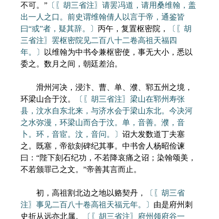
不可。”
〔〖胡三省注〗请罢冯道，请用桑维翰，盖
出一人之口。前史谓维翰倩人以言于帝，通鉴皆
曰“或”者，疑其辞。〕
丙午，复置枢密院，
〔〖胡
三省注〗罢枢密院见二百八十二卷高祖天福四
年。〕
以维翰为中书令兼枢密使，事无大小，悉以
委之。数月之间，朝廷差治。
滑州河决，浸汴、曹、单、濮、郓五州之境，
环梁山合于汶。
〔〖胡三省注〗梁山在郓州寿张
县，汶水自东北来，与济水会于梁山东北。今决河
之水弥漫，环梁山而合于汶。单，音善。濮，音
卜。环，音宦。汶，音问。〕
诏大发数道丁夫塞
之。既塞，帝欲刻碑纪其事。中书舍人杨昭俭谏
曰：“陛下刻石纪功，不若降哀痛之诏；染翰颂美，
不若颁罪己之文。”帝善其言而止。
初，高祖割北边之地以赂契丹，
〔〖胡三省
注〗事见二百八十卷高祖天福元年。〕
由是府州刺
史折从远亦北属。
〔〖胡三省注〗府州领府谷一