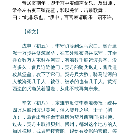
帝居丧期年，即于宫中奏细声女乐。及出师，
常令左右奏三弦琵琶，和以羌笛，击鼓歌舞，
曰：“此非乐也。”庚申，百官表请听乐，诏不许。
【译文】
戊申（初五），李守贞等到达马家口。契丹遣
派一万步兵修筑堡垒，在其外散布骑兵戍守，其余
兵众数万人屯驻在河西，有船数千艘运渡兵卒。没
有多久，晋兵迫近他们，契丹的骑兵退走，晋兵进
攻其堡垒，攻下了它们。契丹兵大败，骑马过河的
人被淹死几千人，被俘、被杀的也有几千人。黄河
西边的兵痛哭着退走，从此不敢再向东来。
辛亥（初八），定难节度使李彝殷奏报：统兵
四万从麟州渡过黄河，侵入契丹之境。壬子（初
九），后晋出帝任命李彝殷为契丹西南面招讨使。
过去，契丹主取得贝州、博州，都对这个地方的人
加以抚慰，或者拜授官职、赐给有纹彩的官服。等