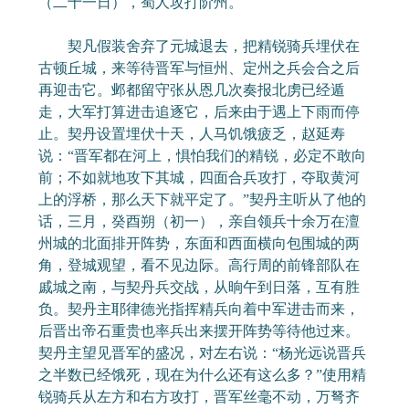
（二十一日），蜀人攻打阶州。
契凡假装舍弃了元城退去，把精锐骑兵埋伏在
古顿丘城，来等待晋军与恒州、定州之兵会合之后
再迎击它。邺都留守张从恩几次奏报北虏已经遁
走，大军打算进击追逐它，后来由于遇上下雨而停
止。契丹设置埋伏十天，人马饥饿疲乏，赵延寿
说：“晋军都在河上，惧怕我们的精锐，必定不敢向
前；不如就地攻下其城，四面合兵攻打，夺取黄河
上的浮桥，那么天下就平定了。”契丹主听从了他的
话，三月，癸酉朔（初一），亲自领兵十余万在澶
州城的北面排开阵势，东面和西面横向包围城的两
角，登城观望，看不见边际。高行周的前锋部队在
戚城之南，与契丹兵交战，从晌午到日落，互有胜
负。契丹主耶律德光指挥精兵向着中军进击而来，
后晋出帝石重贵也率兵出来摆开阵势等待他过来。
契丹主望见晋军的盛况，对左右说：“杨光远说晋兵
之半数已经饿死，现在为什么还有这么多？”使用精
锐骑兵从左方和右方攻打，晋军丝毫不动，万弩齐