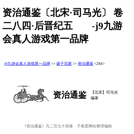
资治通鉴〔北宋·司马光〕 卷
二八四·后晋纪五 -j9九游
会真人游戏第一品牌
j9九游会真人游戏第一品牌
>>
诸子百家
>>
资治通鉴
<284>
【北宋】司马光
资治通鉴
编著
《资治通鉴》凡二百九十四卷 子夜星网站整理编校