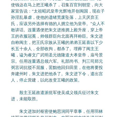
使钱达在马上把王曦杀了，召集百官到朝堂，向大
家宣告说：“太祖昭武皇帝光辉地开创闽国，现在子
孙淫乱暴虐，使他的遗绪荒废坠落，上天厌弃王
氏，应该另外选择有德的人拥立他为皇帝。”众人不
敢讲话。连重遇便把朱文进推拥上殿升座，穿上帝
王的衣服冠冕，帅领群臣向北面再拜称臣。朱文进
自称闽主，把王氏宗族从王曦的弟弟王延喜以下少
长五十余人，全部收拘，都杀了。埋葬了闽主王
曦，谥为睿文广武明圣元德隆道大孝皇帝，庙号景
宗。任用连重遇总领六军。礼部尚书、判三司郑元
弼言词抗驳不屈服，罢黜他回归田里，在他将要投
奔建州时，朱文进把他杀了。朱文进下令，遣出宫
人，停止营建，以此改变王曦的政策。
殷主王延政遣派统军使吴成义领兵征讨朱文
进，未能取胜。
朱文进加封枢密使鲍思润同平章事，任用羽林