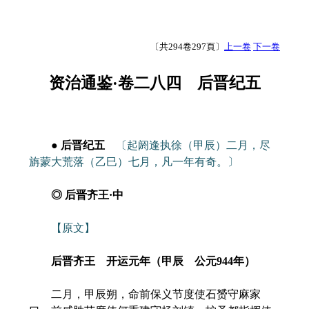
〔共294卷297頁〕
上一卷
下一卷
资治通鉴·卷二八四 后晋纪五
● 后晋纪五
〔起阏逢执徐（甲辰）二月，尽
旃蒙大荒落（乙巳）七月，凡一年有奇。〕
◎ 后晋齐王·中
【原文】
后晋齐王 开运元年（甲辰 公元944年）
二月，甲辰朔，命前保义节度使石赟守麻家