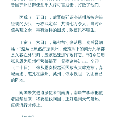
晋国齐州防御使堂阳人薛可言迎击，打败了他们。
丙戌（十五日），后晋朝廷诏令诸州所按户籍
征调的乡兵，号称武定军，共得七万余人。当时正
值兵荒之余，再有这样的困扰，致使民不聊生。
丁亥（十六日），邺都留守张从恩上奏后晋朝
廷：“赵延照虽然占据贝州，他指挥下的契丹兵卒都
是久客在外思归，应该迅速进军攻打它。”诏令任用
张从恩为贝州行营都部署，督率诸将进击。辛卯
（二十日），张从恩奏报赵延照放火大肆抢掠，弃
城而逃，屯扎在瀛州、莫州，依水设阻，巩固自己
的阵地。
闽国朱文进遣派使者到南唐，南唐主李璟把使
者囚禁起来，将要征伐闽国，正好遇到天气暑热、
疫病流行才停止。