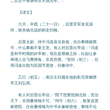
二百五十卷唐明宗天成元年。〕
【译文】
六月，辛酉（二十一日），后晋官军攻克淄
州，斩杀杨光远的刺史刘翰。
后晋太尉、待中冯道虽当首相，但办事模棱两
可，什么事都不拿主意。有人对后晋出帝说：“冯道
是和平时期的好宰相，现在是艰难之际，比如让参
禅僧人去飞鹰搏兔，非其所擅。”癸卯（初三），任
用冯道出朝为匡国节度使，仍兼侍中。
乙巳（初五），南汉主刘晟在他的私宅里幽禁
齐王刘弘弼。
有人对后晋出帝说：“陛下想要抵御北狄，安治
天下，非用桑维翰不可。”丙午（初六），恢复设置
枢密院，任命桑维翰为中书令兼枢密使，事情不论