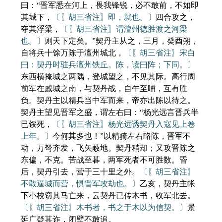
曰：“晋军悉在河上，畏我锋锐，必不敢前，不如即
其城下，
〔〖胡三省注〗即，就也。〕
四合攻之，
夺其浮梁，
〔〖胡三省注〗谓澶州德胜渡之河梁
也。〕
则天下定矣。”契丹主从之，三月，癸酉朔，
自将兵十馀万陈于澶州城北，
〔〖胡三省注〗宋白
曰：契丹时驻兵澶州铁丘。陈，读曰阵；下同。〕
东西横掩城之两隅，登城望之，不见其际。高行周
前军在戚城之南，与契丹战，自午至晡，互有胜
负。契丹主以精兵当中军而来，帝亦出陈以待之。
契丹主望见晋军之盛，谓左右曰：“杨光远言晋兵半
已馁死，
〔〖胡三省注〗杨光远诱契丹入寇见上卷
上年。〕
今何其多也！”以精骑左右略陈，晋军不
动，万弩齐发，飞矢蔽地。契丹稍却；又攻晋陈之
东偏，不克。苦战至暮，两军死者不可胜数。昏
后，契丹引去，营于三十里之外。
〔〖胡三省注〗
不敢逼城而营，惧晋军攻劫也。〕
乙亥，契丹主帐
下小校窃其马亡来，云契丹已传木书，收军北去。
〔〖胡三省注〗木书者，书之于木以为信契。〕
景
延广疑其诈，闭壁不敢追。