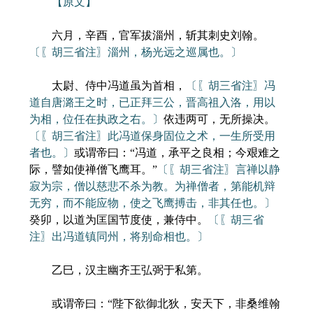
【原文】
六月，辛酉，官军拔淄州，斩其刺史刘翰。
〔〖胡三省注〗淄州，杨光远之巡属也。〕
太尉、侍中冯道虽为首相，
〔〖胡三省注〗冯
道自唐潞王之时，已正拜三公，晋高祖入洛，用以
为相，位任在执政之右。〕
依违两可，无所操决。
〔〖胡三省注〗此冯道保身固位之术，一生所受用
者也。〕
或谓帝曰：“冯道，承平之良相；今艰难之
际，譬如使禅僧飞鹰耳。”
〔〖胡三省注〗言禅以静
寂为宗，僧以慈悲不杀为教。为禅僧者，第能机辩
无穷，而不能应物，使之飞鹰搏击，非其任也。〕
癸卯，以道为匡国节度使，兼侍中。
〔〖胡三省
注〗出冯道镇同州，将别命相也。〕
乙巳，汉主幽齐王弘弼于私第。
或谓帝曰：“陛下欲御北狄，安天下，非桑维翰