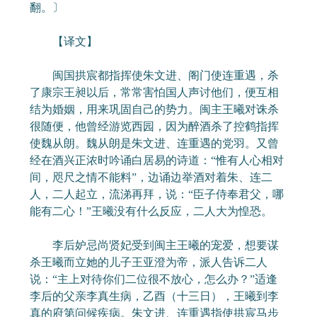
翻。〕
【译文】
闽国拱宸都指挥使朱文进、阁门使连重遇，杀
了康宗王昶以后，常常害怕国人声讨他们，便互相
结为婚姻，用来巩固自己的势力。闽主王曦对诛杀
很随便，他曾经游览西园，因为醉酒杀了控鹤指挥
使魏从朗。魏从朗是朱文进、连重遇的党羽。又曾
经在酒兴正浓时吟诵白居易的诗道：“惟有人心相对
间，咫尺之情不能料”，边诵边举酒对着朱、连二
人，二人起立，流涕再拜，说：“臣子侍奉君父，哪
能有二心！”王曦没有什么反应，二人大为惶恐。
李后妒忌尚贤妃受到闽主王曦的宠爱，想要谋
杀王曦而立她的儿子王亚澄为帝，派人告诉二人
说：“主上对待你们二位很不放心，怎么办？”适逢
李后的父亲李真生病，乙酉（十三日），王曦到李
真的府第问候疾病。朱文进、连重遇指使拱宸马步