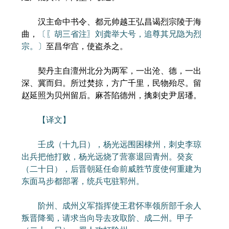
汉主命中书令、都元帅越王弘昌谒烈宗陵于海
曲，
〔〖胡三省注〗刘龚举大号，追尊其兄隐为烈
宗。〕
至昌华宫，使盗杀之。
契丹主自澶州北分为两军，一出沧、德，一出
深、冀而归。所过焚掠，方广千里，民物殆尽。留
赵延照为贝州留后。麻荅陷德州，擒刺史尹居璠。
【译文】
壬戍（十九日），杨光远围困棣州，刺史李琼
出兵把他打败，杨光远烧了营寨退回青州。癸亥
（二十日），后晋朝延任命前威胜节度使何重建为
东面马步都部署，统兵屯驻郓州。
阶州、成州义军指挥使王君怀率领所部千余人
叛晋降蜀，请求当向导去攻取阶、成二州。甲子