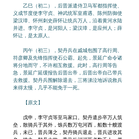
乙巳（初二），后晋派遣侍卫马军都指挥使、
义成节度使李守贞、神武统军皇甫遇、陈州防御使
梁汉璋、怀州刺史薛怀让统兵万人，沿着黄河水陆
并进。李守贞，是河阳人；梁汉璋，是应州人；薛
怀让，是太原人。
丙午（初三），契丹兵在戚城包围了高行周、
符彦卿及先锋指挥使石公霸。起先，景延广命令诸
将分地而守，不许相互救援。此时，高行周等告
急，景延广延缓报告后晋出帝，后晋出帝自己带兵
去救援。契丹兵围解除退去，三将涕泣地诉说救兵
来得太慢，几乎不能免于一死。
【原文】
戊申，李守贞等至马家口。契丹遣步卒万人筑
垒，散骑兵于其外，馀兵数万屯河西，船数十艘渡
兵，未已，晋兵薄之，契丹骑兵退走，晋兵进攻其