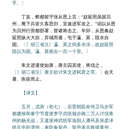
乎。〕
丁亥，邺都留守张从恩上言：“赵延照虽据贝
州，麾下兵皆久客思归，宜速进军攻之。”诏以从恩
为贝州行营都部署，督诸将击之。辛卯，从恩奏赵
延照纵火大掠，弃城而遁，屯于瀛、莫，阻水自
固。
〔〖胡三省注〗瀛、莫之间多水泺，故赵延照
阻以为固。瀛、莫相去一百一十里。〕
朱文进遣使如唐，唐主囚其使，将伐之，
〔〖胡三省注〗唐主欲讨朱文进弒君之罪。〕
会天
暑、疾疫而止。
【译文】
五月，戊寅（初七），后晋朝廷命侍卫马步军
都虞候和泰宁节度使李守贞统领步骑二万人讨伐青
州的杨光远，又遣派神武统军洛阳人潘环及张彦泽
统兵屯驻澶州，来防备契丹。契丹派兵救援青州，