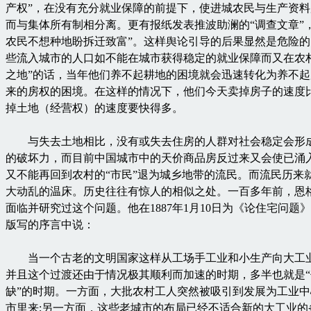
产权”，在没有充分就业保障的前提下，使进城农民与生产资
而与集体所有制相分离。更有报纸发表推波助澜的“调查文章”
农民不想种地盼拆迁致富”。这样舆论引导的后果显然是危险
些流入城市的人口如不能在城市获得稳定的就业保障而又在农
之地”的话，当年他们养不起耕地的困境就会迅速转化为养不
来的房权的困境。在这样的情况下，他们今天卖掉房子的速度
掉土地（经营权）的速度要快得多。
与失去土地相比，没有或失去住房的人群对社会稳定会形
的破坏力，而目前中国城市中的天价商品房反过来又会使已涌
又不能再回到农村的“市民”退为城乡地带的流民。而流民历来
大动乱的温床。历史往往有惊人的相似之处。一百多年前，恩
面临并研究过这个问题。他在1887年1月10日为《论住宅问题
版写的序言中说：
当一个古老的文明国家这样从工场手工业和小生产向大工
并且这个过渡还由于情况极其顺利而加速的时期，多半也就是“
缺”的时期。一方面，大批农村工人突然被吸引到发展为工业
市里来;另一方面，这些老城市的布局已经不适合新的大工业的