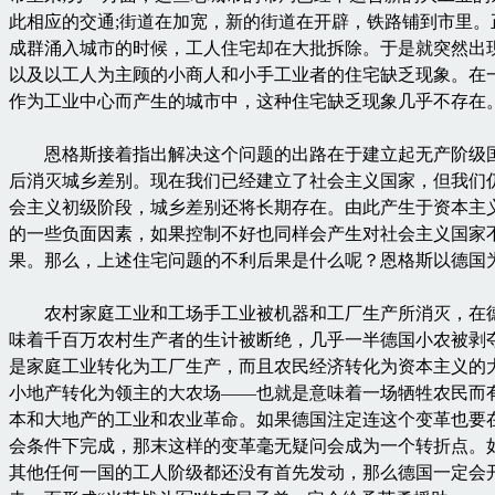
此相应的交通;街道在加宽，新的街道在开辟，铁路铺到市里。
成群涌入城市的时候，工人住宅却在大批拆除。于是就突然出
以及以工人为主顾的小商人和小手工业者的住宅缺乏现象。在
作为工业中心而产生的城市中，这种住宅缺乏现象几乎不存在
恩格斯接着指出解决这个问题的出路在于建立起无产阶级
后消灭城乡差别。现在我们已经建立了社会主义国家，但我们
会主义初级阶段，城乡差别还将长期存在。由此产生于资本主
的一些负面因素，如果控制不好也同样会产生对社会主义国家
果。那么，上述住宅问题的不利后果是什么呢？恩格斯以德国
农村家庭工业和工场手工业被机器和工厂生产所消灭，在
味着千百万农村生产者的生计被断绝，几乎一半德国小农被剥
是家庭工业转化为工厂生产，而且农民经济转化为资本主义的
小地产转化为领主的大农场——也就是意味着一场牺牲农民而
本和大地产的工业和农业革命。如果德国注定连这个变革也要
会条件下完成，那末这样的变革毫无疑问会成为一个转折点。
其他任何一国的工人阶级都还没有首先发动，那么德国一定会