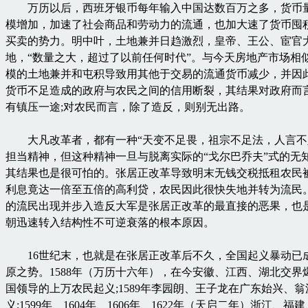
万历以后，西班牙银币每年输入中国达数百万之多，货币
模增加，加速了社会商品和劳动力的流通，也加大速了货币囤
买卖的势力。明中叶，土地兼并日趋激烈，皇帝、王公、宦官
地，“数量之大，超过了以前任何时代”。与今天房地产市场相
模的土地兼并和屯积导致用其他于交易的流通货币减少，并因
货币不足造成的政府与农民之间的信用断裂，其结果对政府而
有镇压一途;对农民而言，除了造反，则别无出路。
大凡改革者，都有一种“天变不足畏，祖宗不足法，人言不
担当精神，但这种精神一旦与脱离实际的“戈尔巴乔夫”式的无
其结果也是很可怕的。张居正改革导致明末无钱交税抵租农民
利息竟达一倍至五倍的高利贷，农民因此很快失地并转为流民
的流民出现并步入造反大军是张居正改革的最直接的恶果，也
朝迅速转入结构性不可逆衰落的根本原因。
16世纪末，也就是在张居正改革后不久，全国起义暴动已
原之势。1588年（万历十六年），在今安徽、江西、湖北交界
国领导的上万农民起义;1589年李园朗、王子龙在广东始兴、
义;1599年、1604年、1606年、1622年（天启二年）浙江、福