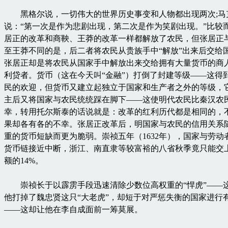
黑格尔说，一切伟大的世界历史事变和人物都出现两次;马
说：“第一次是作为悲剧出现，第二次是作为笑剧出现。”比较
居正的改革和商鞅、王莽的改革一样都解放了农民，但张居正
至王莽不同的是，后二者将农民从贵族手中“解放”出来后交给
张居正却是将农民从国家手中解放出来交给拥有大量货币的商
利贷者。货币（这在今天叫“金融”）打倒了封建等级——这得
民的欢迎，但货币又建立起独立于国家和生产者之外的等级，
主后又将国家与农民统统踩在脚下——这使明代农民比秦汉农
幸，转用托尔斯泰的话说就是：改革的红利历代都是相同的，
果却各有各的不幸。张居正改革后，明国家与农民的信用关系
重的货币短缺而更为脆弱。崇祯五年（1632年），国家与劳动
货币链接近中断，浙江、南直隶等较富裕的八省秋季竟只能交
额的14%。
崇祯长于以霹雳手段迅速清除少数位高权重的“悍虎”——
他打掉了魏忠贤这只“大老虎”，却短于对严惩失衡的国家进行
——这却让他在李自成面前一筹莫展。