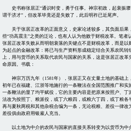
史书称张居正“通识时变，勇于任事。神宗初政，起衰振隳
谓干济才”，但改革毕竟还是失败了，此后明祚已近尾声。
关于张居正改革的正面意义，史家论述较多，其负面后果
些“功高震主”之类的泛论，也有人认为他败于财税改革。笔者
张居正改革失败从而明朝衰落的关键点不是财税改革，而是以
为起点的金融改革：将已与生产资料形成稳定结合关系农民转
上，用与货币的关系取代农民与国家的关系，这是张居正改革
命原因。书载：
神宗万历九年（1581年），张居正又在丈量土地的基础上
初年已在福建、江浙等地施行的一条鞭法在全国范围推广和实
一条鞭法的显了均平赋役，它的主要内容是把原来按照户、丁
法改为按照丁、粮派役，或丁六粮四，或粮六丁四，或丁粮各
再与夏秋两税和其他杂税合编为一条，无论税粮、差役一律改
差役俱由政府用银雇人充当。
以土地为中介的农民与国家的直接关系转变为以货币为中