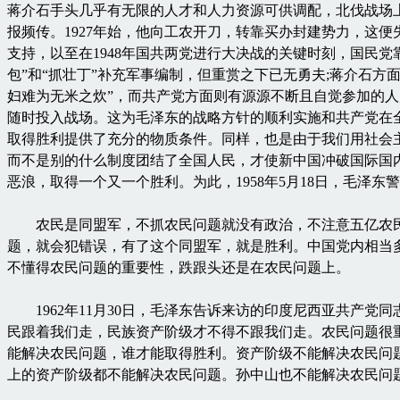
蒋介石手头几乎有无限的人才和人力资源可供调配，北伐战场
报频传。1927年始，他向工农开刀，转靠买办封建势力，这便
支持，以至在1948年国共两党进行大决战的关键时刻，国民党
包”和“抓壮丁”补充军事编制，但重赏之下已无勇夫;蒋介石方面
妇难为无米之炊”，而共产党方面则有源源不断且自觉参加的
随时投入战场。这为毛泽东的战略方针的顺利实施和共产党在
取得胜利提供了充分的物质条件。同样，也是由于我们用社会
而不是别的什么制度团结了全国人民，才使新中国冲破国际国
恶浪，取得一个又一个胜利。为此，1958年5月18日，毛泽东
农民是同盟军，不抓农民问题就没有政治，不注意五亿农
题，就会犯错误，有了这个同盟军，就是胜利。中国党内相当
不懂得农民问题的重要性，跌跟头还是在农民问题上。
1962年11月30日，毛泽东告诉来访的印度尼西亚共产党同
民跟着我们走，民族资产阶级才不得不跟我们走。农民问题很
能解决农民问题，谁才能取得胜利。资产阶级不能解决农民问
上的资产阶级都不能解决农民问题。孙中山也不能解决农民问题