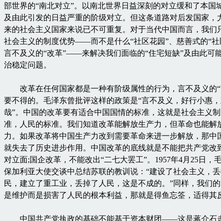
部世界的“南北对立”。以南北世界日益深刻的对立缓和了本国
及由此引发的日益严重的阶级对立。但这条道路对后发国家，
来的社会主义国家来说已不可重复。对于当代中国而言，我们
社会主义的制度优势——而不是什么“社区花园”、慈善式的“社
言不及义的“改革”——来解决我们面临的“住宅短缺”及由此可
治稳定问题。
改革在任何国家都是一种有阶级属性的行为，言不及义的“
要不得的。毛泽东曾批评这样的政策是“言不及义，好行小惠，
哉”。中国的改革要有适合中国国情的标准，这就是社会主义制
准，人民的标准。我们知道改革能解放生产力，但革命也能解
力。如果改革将中国生产力改到需要革命来进一步解放，那中
就失去了历史进步作用。中国改革的底线就是不能把共产党改
对立面;国企改革，不能改出“二七大罢工”。1957年4月25日，
保加利亚大使交谈中总结苏联的教训说：“建设了社会主义，丢
民，建立了重工业，丢掉了人民，这是不成的。”同样，我们
是维护而是损害了人民的根本利益，那就是得鱼忘筌，适得其
中国共产党执政的基础不能基于资本财团——这是蒋介石