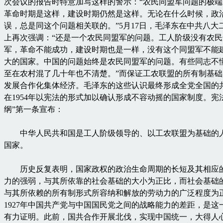
次会议的报告时特意加写这样的警示：“农民同盟军问题的极
革命时期是这样，建设时期仍然是这样。无论在什么时候，政
误，总是同这个问题相关联的。”5月17日，毛泽东在中共八大
上再次强调：“还是一个农民同盟军的问题。工人阶级没有农
军，革命不能成功，建设时期也是一样，没有这个同盟军不能
大的国家。中国的问题始终是农民同盟军的问题。有些同志不
至在农村混了几十年也不清楚。”而保证工农联盟的所有制基
发展合作化集体经济。毛泽东的这些认识最终形成全党全国的
在1954年以宪法的形式加以确认形成不容动摇的国家制度。宪
纲”第一条宣布：
中华人民共和国是工人阶级领导的、以工农联盟为基础的
国家。
历史反复表明，国家政权的政治生命周期的长短及其相应
力的强弱，与其所依靠的社会基础的大小为正比，而社会基础
与其所依赖的所有制形式所容纳和解放的劳动力的广泛程度为
1927年中国共产党与中国国民党之间的战略能力的差距，是这
有力证明。此前，国共合作开展北伐，实现中国统一，大得人