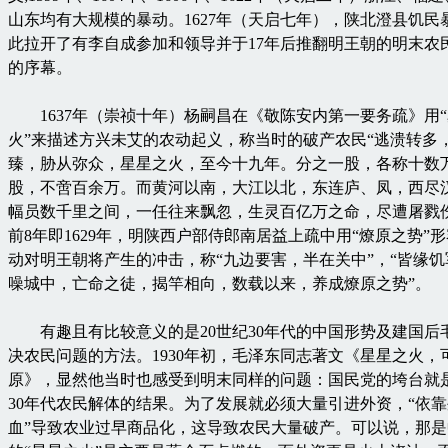
山东均有大规模的暴动。1627年（天启七年），陕北澄县饥民
此拉开了有李自成参加和领导并于17年后推翻明王朝的明末农
的序幕。
1637年（崇祯十年）杨嗣昌在《敬陈安内第一要务疏》用“
火”来描述方兴未艾的农动起义，称当时的破产农民“逃溃转多
臻，胁从弥众，星星之火，至今十九年。分之一股，各称十数万
股，不啻百余万。而黄河以南，大江以北，东连庐、凤，西尽
幅员数千里之间，一任往来飘忽，生灵百亿万之命，尽遭屠戮
前8年即1629年，明陕西户部侍郎南居益上疏中用“燎原之势”
动对明王朝将产生的冲击，称“九边要害，半在关中”，“皆缘
噪城中，亡命之徒，揭竿相向，数载以来，养成燎原之势”。
有趣且有比较意义的是20世纪30年代的中国形势及建国后
决农民问题的方法。1930年初，毛泽东同志著文《星星之火，
原》，显然他当时也感受到明末同样的问题：国民党的垮台就是
30年代农民解体的结果。为了发展就必须大量引进外资，“依
血”导致农业过早商品化，这导致农民大量破产。可以说，那