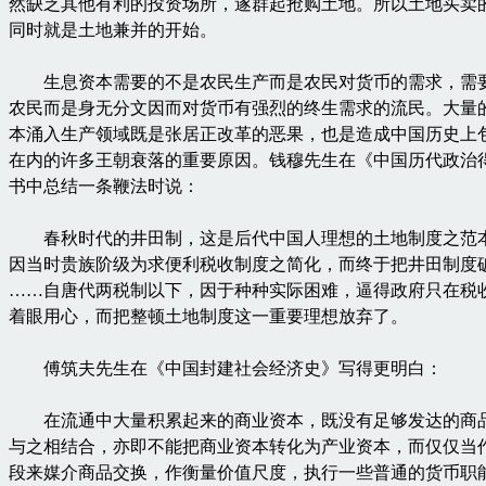
然缺乏其他有利的投资场所，遂群起抢购土地。所以土地买卖
同时就是土地兼并的开始。
生息资本需要的不是农民生产而是农民对货币的需求，需
农民而是身无分文因而对货币有强烈的终生需求的流民。大量
本涌入生产领域既是张居正改革的恶果，也是造成中国历史上
在内的许多王朝衰落的重要原因。钱穆先生在《中国历代政治
书中总结一条鞭法时说：
春秋时代的井田制，这是后代中国人理想的土地制度之范
因当时贵族阶级为求便利税收制度之简化，而终于把井田制度
……自唐代两税制以下，因于种种实际困难，逼得政府只在税
着眼用心，而把整顿土地制度这一重要理想放弃了。
傅筑夫先生在《中国封建社会经济史》写得更明白：
在流通中大量积累起来的商业资本，既没有足够发达的商
与之相结合，亦即不能把商业资本转化为产业资本，而仅仅当
段来媒介商品交换，作衡量价值尺度，执行一些普通的货币职