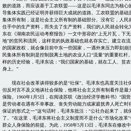
败的道路，而应该基于工农联盟——这是以毛泽东同志为核心
导集体实践已经证明并获得巨大成就的道路。工农联盟的基础
集体所有制，这是社会主义所有制的基础部分。没有它，人民
住手中的生产资料，而失去了生产资料，我们的人民就会转化
东在《湖南农民运动考察报告》一文中形容的“上无片瓦，下无
地”的贫民和流民，这样党的执政基础也就名存实亡。建立在
的国家政权，就会像目前中东一些国家，一遇外来压力即刻崩
民集体所有制则是控制脱离土地的农业人口“流量”的重要杠杆
样的历史经验，毛泽东说：“我们国家的基础，就在工人、贫
身上。”
现在社会改革谈得较多的是“社保”。毛泽东也高度关注社
但反对言不及义地谈社会保险，他将社会主义所有制看作是最
保险。1960年1月5日，在阅读苏联《政治经济学教科书》“国
是劳动者在遇有不幸事故、丧失劳动能力或家庭抚养人死亡时
保证的形式之一”这句话时，毛泽东批注：“公社办起来了，就
了。”在这里，毛泽东将社会主义制度而不是什么“市场化改革
群众人身保险的前提。为此，1958年5月13日，毛泽东在修改