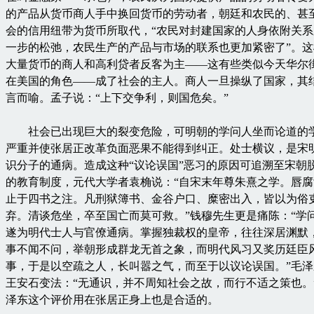
的产品从货币商人手中换回货币的劳动者，朝廷和农民的、甚
会的信用纽带为货币所取代，“农民对封建国家的人身依附关
一步的松弛，农民生产的产品与市场的联系也更加紧密了”。
大量货币的商人和高利贷者反客为主——这有些类似今天华尔
在美国的角色——成了社会的主人。商人一旦操纵了国家，其
言而喻。孟子说：“上下交争利，则国危矣。”
社会已出现巨大的裂变危险，可明朝的学问人坐而论道的
严重并使张居正改革负面恶果不能得到纠正。处士横议，是宋
识分子的通病。造成这种“议论误国”恶习的原因可追溯至宋朝
的教育制度，元代大学者袁桷说：“自宋末年尊朱熹之学。唇
止于四书之注。凡刑狱簿书、金谷户口、糜密出入，皆以为俗
弃。清谈危坐，卒至国亡而莫可救。”钱穆先生更是痛陈：“学
遂为明代士人与官僚通病。掌握独裁权的皇帝，往往深居渊默
事不闻不问，举朝形成群龙无首之象，而明代风习又奖历廷臣
事，于是以空疏之人，长叫嚣之气，而至于以议论误国。”毛
王安石变法：“无通识，并不周知社会之故，而行不适之策也。
泽东这个评价用在张居正身上也是合适的。