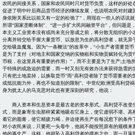
农民的间接关系，国家和农民同时只对货币负责，这样的好处
促进了明中叶后商品货币经济的继续发展，也说明农民对封建
身依附关系比以前又有一定的松弛了”，用现在一些人的话说
所谓“国家垄断体制”、“进一步扩大民间融资平台”，但问题是
本主义工业资本没有或尚未充分形成之前，将分散无组织的小
分离并转交给手握大量货币、以放息为生的高利贷者，就无异
交给吸血魔鬼。因为“一条鞭法”的改革中，“小生产者需要货
是为了支付（对地主和国家交纳的实物租和实物贡赋转化为货
币税，在这里具有重要的作用）”，而不主要是为了生产;土地所
于特殊的或急迫的需要，而一时又别无有效办法来获得急需的
只有把土地卖掉，以换取货币”而“高利贷者除了货币需要者的
或抵抗能力外，再也不知道别的限制”。中世纪欧洲受高利贷
身为犹太人的马克思对此也有更深刻的研究，他说：
商人资本和生息资本是最古老的资本形式。高利贷不改变
式，而是象寄生虫那样紧紧地吸在它身上，使它虚弱不堪。高
着它的脂膏，使它精疲力竭，并迫使再生产在每况愈下的条件
对小农民来说，只要死一头母牛，他就不能按照原有的规模来
他的再生产，这样，他就坠入高利贷者的摆布之中，而一旦落