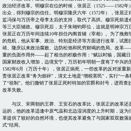
政治经济改革。明穆宗在位的时候，张居正（1525——1582年
出众，得到穆宗的信任。明穆宗隆庆六年（1572年），张居正
监冯保与万历帝之母李太后的支持，取代了高拱。穆宗死前遗
等三大臣辅政。穆宗死后，太子朱翊钧即位，这就是明神宗万
张居正在万历年间连续10年担任内阁首辅（宰相）。为了挽救
的危机，他从军事、政治、特别是经济等方面进行改革，试图
靖、隆庆以来政治腐败、边防松弛和民穷财竭的危局。改革—
重的负面作用外——起了相当的积极作用：“赋以时输，国藏日
国家财政收入增加，边境安宁，万历初年明朝一度有了中兴的
1582年6月（万历十年），张居正病死，一些改革的反对派重
责张居正改革“务为烦碎”，清丈土地是“增税害民”，实行“一条
了“祖制”。他们撤销了张居正死时特加的官爵和封号，进而查
改革失败。
与汉、宋两朝的王莽、王安石的改革比，张居正的改革还
运的，他的改革适逢中原气温和北边湿润度的上升时期，这为
革提供了较好的自然环境，也使其改革避免了与国家双双败落的
式”结局。