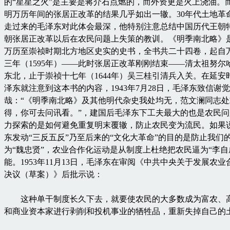
的“星星之火”是主要是蒋介石点燃的，而外资更是火上浇油。
明万历年间的张居正改革的结果几乎如出一辙。30年代土地革
走过来的毛泽东对此体会最深，他特别注意总结中国历代王朝
朝张居正改革以后在农民问题上失策的教训。《明季南北略》
万历至崇祯时期北方地区史实的史书，全书共二十四卷，起自
三年（1595年）——此时张居正改革刚刚结束——清太祖努尔
东北，止于崇祯十七年（1644年）吴三桂引清兵入关。在延安
泽东就注意到这本书的内容，1943年7月28日，毛泽东致信谢觉
哉：“《明季南北略》及其他明代杂史我处均无，范文澜同志处
得，你可去问讯看。”，建国后毛泽东下工夫最大的也是农民
力探索的是如何避免重复明末覆辙，防止农民变为流民。如果
东发动“三反五反”乃至后来的“文化大革命”的目的是防止我们
为“魏忠贤”，农业合作化运动是从制度上杜绝把农民逼为“李自
能。1953年11月13日，毛泽东在审阅《中共中央关于发展农业
决议（草案）》后批示说：
这种单干制度长久下去，就要使农民的大多数成为富农、
和商业资本家进行剥削和投机事业的牺牲品，重新失掉自己的