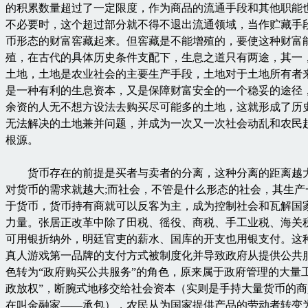
的积累数量超过了一定限度，作为商品的流通手段和其他职能
不必要时，这个超过部分就不得不退出流通领域，当作贮藏手
币形态的财富窖藏起来。但窖藏是不能增殖的，要使这种财富
殖，在古代的具体历史条件支配下，生息之道只有两途，其一
土地，土地是农业社会的主要生产手段，土地对于土地所有者
是一种有利的生息资本，又是保障财富安全的一个稳妥的途径
余资的人无不想方设法去购买尽可能多的土地，这就形成了历
无法解决的土地兼并问题，并成为一次又一次社会动乱和农民
根源。
货币存在的前提是买者与卖者的分离，这种分离的距离越
对货币的需求就越大;而社会，不管是什么形态的社会，其生产
于货币，货币持有商就可以反客为主，成为控制社会和瓦解国
力量。张居正改革中除了田税、徭役、商税、手工业税、海关
可用银折纳外，明廷官吏的薪水、国库的开支也用银支付。这种
真人游戏第一品牌的支付方式被制度化并导致政府从提供公共
色转为“政府购买公共服务”的角色，原来属于政府管理的大量
政放权”，断腕式地移交给社会资本（实则是手持大量货币的
在叫金融家——承包），农民从为国家提供产品的劳动者转变