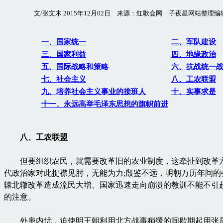
文/张文木 2015年12月02日 来源：红歌会网 子夜星网站整理编
一、国家统一
二、军队建设
三、国家利益
四、地缘政治
五、国际战略和策略
六、抗战统一
七、社会主义
八、工农联盟
九、培养社会主义事业的接班人
十、实事求是
十一、永远高举毛泽东思想的旗帜前进
八、工农联盟
但要组织农民，就需要改革旧的农业制度，这牵扯到改革
代政治家对此捉襟见肘，无能为力;殷鉴不远，明朝万历年间的
辕北辙改革造成流民大增、国家迅速走向崩溃的教训不能不引
的注意。
外患内忧，迫使明王朝利用北方战事稍缓的间歇期起用张