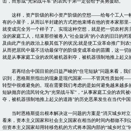
击，而形成“光荣战斗军”的农民子弟一定会给予英勇援助。
这样，资产阶级的和小资产阶级的空想——给每个工人一
有的小屋子，从而以半封建的方式把他束缚在他的资本家那里
就变成完全另一个样子了。实现这种空想，就是把一切农村房
业的家庭工人，结束那些被卷入“社会旋涡”的小农的旧日的闭
及由此产生的政治上极其低下的状况;就是使工业革命推广到农
从而把居民中最不活动最保守的阶级变成革命的苗圃，这一切
就是从事家庭工业的农民被机器剥夺，被机器强制地推上起义
若再结合中国目前的日益严峻的“住宅短缺”问题来看，我
识到，恩格斯所指出的现象是现代国家——不管其性质如何—
转型中很难避免的。现在需要我们考虑的是如何避免越来越多
短缺抛弃的流民转化为“光荣战斗军”，“从事家庭工业的农民被
夺，被机器强制地推上起义的道路”的历史恶果发生在当代中国
当时恩格斯提出根本解决这一问题的方案是“消灭城乡对立
看来，资本主义国家和社会主义国家在相当的时间内都做不到
但资本主义国家却用转移危机的方式将本国内部的“城乡对立”