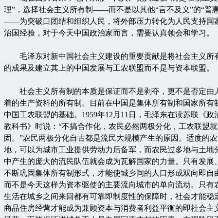
理”，选择社会主义所有制——而不是以其他“言不及义”的“普惠
——为突破口团结和组织人民，将外部压力转化为人民支持国
治国经验，对于今天中国政治家而言，需要认真领会和学习。
毛泽东对新中国社会主义建设的重要贡献是将社会主义所
的成果及建立其上的中国发展与工农联盟而不是与资本联盟。
社会主义所有制的本质是保证而不是剥夺，更不是否定由
着的生产资料的所有制。目前在中国是集体所有制和国家所有
中国工农联盟的基础。1959年12月11日，毛泽东在读苏联《政
教科书》时说：“不搞合作化，农民必然两极分化，工农联盟就
固。”农民两极分化自古都是流民大规模产生的原因。适度的
地，可以为城市工业提供劳动力后备军，而农民过多地与土地
中产生的庞大的流民队伍就会成为瓦解国家的力量。只有发展
不断巩固集体所有制形式，才能使城乡间的人口形成双向即自
而不是今天这样为资本驱使的主要流向城市的单向流动。只有
生活在城乡之间来回都有可靠即制度性的保障时，社会才能稳
商品住房经营才能成为兼顾资本与消费者利益平衡的即社会主