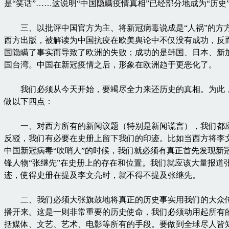
是“笑话”……这说明“中国隐瞒疫情真相”已经部分地成为“历史
三、以批评中国官方为主、将新冠病毒说成是“人祸”的方
西方出版，被解读为中国抗疫在欧美舆论中不仅没有成功，反
国隐瞒了事实而导致了欧洲的失败；成功的是韩国、日本、新
国台湾。中国在新冠疫情之后，形象在欧洲趋于更恶化了。
我们必须从今天开始，要竭尽全力来还历史的真相。为此
做以下四点：
一、对西方所有的新闻议题（特别是新闻谎言），我们都
反驳，我们有必要在史册上留下我们的印迹。比如当西方将李
中国新冠病毒“吹哨人”的时候，我们就必须有真正首先发现新
锋人物“张继先”在史册上的存在和位置。我们就应该大量报道
迹，使得史册在提及李文亮时，就不得不提及张继先。
二、我们必须大张旗鼓地将真正的历史事实用我们的大众
播开来。这是一则非常重要的历史使命，我们必须动用起所有
括媒体、文艺、艺术、电影等所有的手段。要做到全球尽人皆