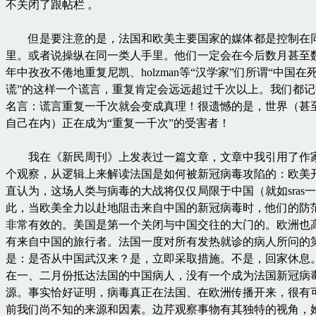
不关闭了跟帖栏 。
但是要注意的是，法国和欧美主要国家的媒体都是控制在
里。或者说操纵在同一类人手里。他们一定会在今后数月甚至
年中孜孜不倦地重复尼凯、holzman等“汉学家”们所谓“中国
谎”的这样一个谎言，重复肯定会远远超过千次以上。我们都
名言：谎言重复一千次就会变成真理！很遗憾的是，世界（甚
自己在内）正在成为“重复一千次”的受害者！
我在《新民周刊》上发表过一篇文章，文章中我引用了作
个观察，从逻辑上来解读法国是如何被新冠病毒攻陷的：欧美
直认为，这场人类与病毒的大战将仅仅局限于中国（就如sras
此，当欧美全力以赴地阻击来自中国的新冠病毒时，他们的防
非常有效的。美国是第一个关闭与中国交往的大门的。欧洲也
有来自中国的旅行者。法国一度对所有发热就诊的病人所问的
是：是否从中国武汉来？是，立即采取措施。不是，回家休息
在一、二月份抵达法国的中国病人，没有一个成为法国新冠病
源。事实恰好证明，病毒真正在法国、在欧洲传播开来，很有
前我们尚不知的来源和因素。边芹观察事物有其独特的视角，