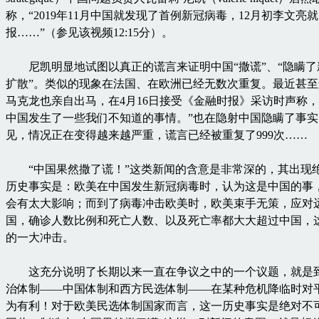
称，“2019年11月中国就发现了首例新冠病毒，12月初李文亮
报……”（参见该视频12:15分）。
尼凯明显地试图以真正的谎言来证明中国“撒谎”、“隐瞒了
扩散”。类似的现象在法国、在欧洲已经无数次重复。最近甚
马克龙也亲自出马，在4月16日接受《金融时报》采访时声称，
中国发生了一些我们不知道的事情。”也在隐射中国隐瞒了事
见，情况正在变得越来越严重，谎言已经被重复了999次……
“中国果然撒了谎！”这类新闻的含意是非常深的，其出现
历史事实是：欧美在中国发生新冠病毒时，认为这是中国的事
会有太大影响；而到了病毒冲击欧美时，欧美束手无策，应对
国，确诊人数比例和死亡人数、以及死亡率都大大超过中国，
的一大冲击。
这充分说明了长期以来一直在争议之中的一个议题，就是
治体制——中国体制和西方民选体制——在某种危机降临时对
为有利！对于欧美民选体制国家而言，这一历史事实是绝对不