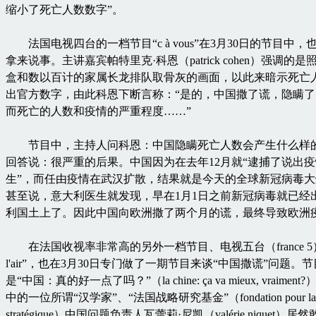
缩小了死亡人数数字”。
法国电视四台的一档节目“c à vous”在3月30日的节目中，
拿来说事。主讲嘉宾帕特里克·科恩（patrick cohen）强调的
盒和数以百计的家属长龙排队取骨灰的画面，以此来暗示死亡
出官方数字，由此科恩下断言称：“是的，中国撒了谎，隐瞒
而死亡的人数和疫情的严重程度……”
节目中，主持人问科恩：中国隐瞒死亡人数会产生什么样
回答说：很严重的后果。中国因为在去年12月就“逮捕了说出
生”，而任由疫情在武汉扩散，结果就是今天的全球新冠病毒
甚至说，意大利医生就发现，早在1月1日之前新冠病毒就已经
利国土上了。因此中国向欧洲撒了两个月的谎，最终导致欧洲
在法国收视率非常高的另外一档节目、电视五台（france 5）的“
l'air”，也在3月30日专门做了一期节目来谈“中国撒谎”问题。
是“中国：真的好一点了吗？”（la chine: ça va mieux, vraime
中的一位所谓“汉学家”、“法国战略研究基金”（fondation pour la re
stratégique）中国问题负责人瓦蕾莉·尼凯（valérie niquet）居