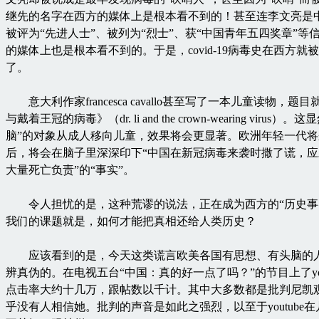
继先的名字在西方的媒体上是根本看不到的！甚至连李文亮是
被评为“先进人士”、被列为“烈士”、获“中国青年五四奖章”等
的媒体上也是根本看不到的。于是，covid-19病毒史在西方就
了。
意大利作家francesca cavallo甚至写了一本儿童读物，题
与戴着王冠的病毒》（dr. li and the crown-wearing virus）
脑”的对象从成人移向儿童，效果将会更显著。欧洲年轻一代
后，将会在脑子里深深印下“中国在新冠病毒来袭时撒了谎，
大量死亡负责”的“事实”。
令人担忧的是，这种荒谬的说法，正在成为西方的“历史事
我们的课题就是，如何才能把真相还给人类历史？
应该看到的是，今天这类谎言欧美各国有思想、有头脑的
辨真伪的。在电视五台“中国：真的好一点了吗？”的节目上了you
点击率大约十几万，跟帖数以千计。其中大多数都是批判尼凯
乎没有人相信她。批判的声音是如此之强烈，以至于youtube