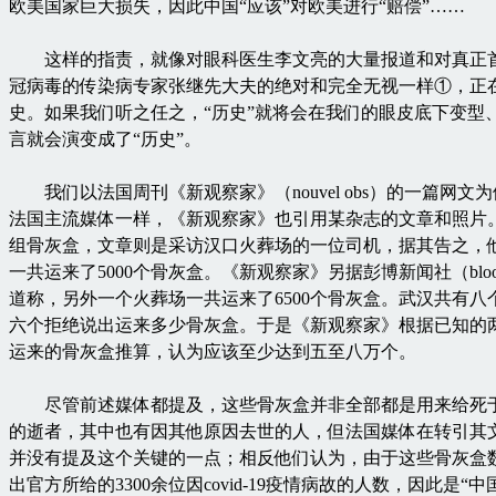
欧美国家巨大损失，因此中国“应该”对欧美进行“赔偿”……
这样的指责，就像对眼科医生李文亮的大量报道和对真正
冠病毒的传染病专家张继先大夫的绝对和完全无视一样①，正
史。如果我们听之任之，“历史”就将会在我们的眼皮底下变型
言就会演变成了“历史”。
我们以法国周刊《新观察家》（nouvel obs）的一篇网文
法国主流媒体一样，《新观察家》也引用某杂志的文章和照片
组骨灰盒，文章则是采访汉口火葬场的一位司机，据其告之，
一共运来了5000个骨灰盒。《新观察家》另据彭博新闻社（bloom
道称，另外一个火葬场一共运来了6500个骨灰盒。武汉共有八
六个拒绝说出运来多少骨灰盒。于是《新观察家》根据已知的
运来的骨灰盒推算，认为应该至少达到五至八万个。
尽管前述媒体都提及，这些骨灰盒并非全部都是用来给死
的逝者，其中也有因其他原因去世的人，但法国媒体在转引其
并没有提及这个关键的一点；相反他们认为，由于这些骨灰盒
出官方所给的3300余位因covid-19疫情病故的人数，因此是“