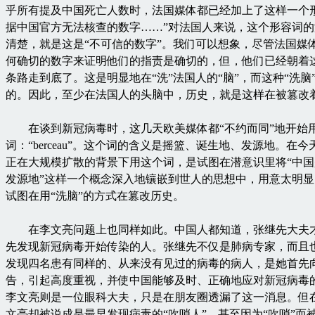
乎所有提及中国死亡人数时，法国媒体都已经加上了这样一个
据中国官方无法核查的数字……”对法国人来说，这个形容词
清楚，就是这是“不可信的数字”。我们可以想象，尽管法国媒
何确切的数字来证明他们的指责是确切的，但，他们已经朝着
条路走到底了。这是明显地在“洗”法国人的“脑”，而这种“洗脑
的。因此，至少在法国人的头脑中，历史，就是这样在被篡改
在谈到新冠病毒时，这几天欧美媒体都“不约而同”地开始
词：“berceau”。这个词的含义是摇篮、诞生地、发源地。在
正在大规模扩散的背景下用这个词，是试图在潜意识里将“中
发源地”这样一个概念深入地镶嵌到世人的思想中，用意太明
试图在用“洗脑”的方式在篡改历史。
在李文亮问题上也同样如此。中国人都知道，张继先大夫
先发现新冠病毒开始传染的人。张继先不仅是肺病专家，而且
发现四名患有同样的、从来没有见过的病毒的病人，是她首先
告，引起高度重视，并使中国能够及时、正确地应对新冠病毒
李文亮则是一位眼科大夫，只是在朋友圈透漏了这一消息。但
文亮却被说成是最早发现病毒的“吹哨人”，甚至因为“吹哨”而