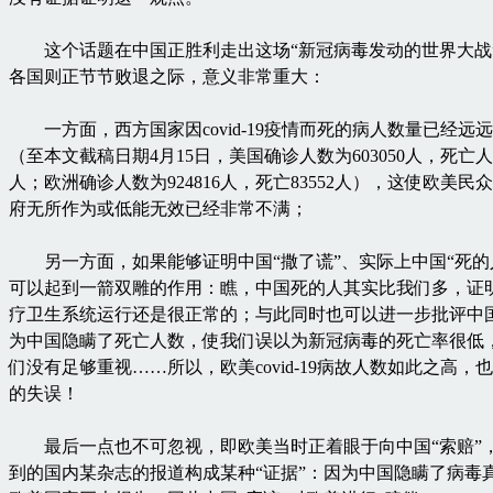
这个话题在中国正胜利走出这场“新冠病毒发动的世界大战
各国则正节节败退之际，意义非常重大：
一方面，西方国家因covid-19疫情而死的病人数量已经远
（至本文截稿日期4月15日，美国确诊人数为603050人，死亡人数
人；欧洲确诊人数为924816人，死亡83552人），这使欧美民
府无所作为或低能无效已经非常不满；
另一方面，如果能够证明中国“撒了谎”、实际上中国“死的
可以起到一箭双雕的作用：瞧，中国死的人其实比我们多，证
疗卫生系统运行还是很正常的；与此同时也可以进一步批评中
为中国隐瞒了死亡人数，使我们误以为新冠病毒的死亡率很低
们没有足够重视……所以，欧美covid-19病故人数如此之高，
的失误！
最后一点也不可忽视，即欧美当时正着眼于向中国“索赔”
到的国内某杂志的报道构成某种“证据”：因为中国隐瞒了病毒