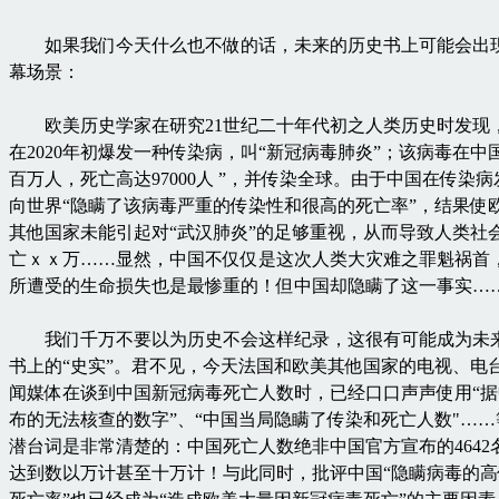
如果我们今天什么也不做的话，未来的历史书上可能会出
幕场景：
欧美历史学家在研究21世纪二十年代初之人类历史时发现
在2020年初爆发一种传染病，叫“新冠病毒肺炎”；该病毒在中
百万人，死亡高达97000人 ”，并传染全球。由于中国在传染
向世界“隐瞒了该病毒严重的传染性和很高的死亡率”，结果使
其他国家未能引起对“武汉肺炎”的足够重视，从而导致人类社
亡ｘｘ万……显然，中国不仅仅是这次人类大灾难之罪魁祸首
所遭受的生命损失也是最惨重的！但中国却隐瞒了这一事实…
我们千万不要以为历史不会这样纪录，这很有可能成为未
书上的“史实”。君不见，今天法国和欧美其他国家的电视、电
闻媒体在谈到中国新冠病毒死亡人数时，已经口口声声使用“
布的无法核查的数字”、“中国当局隐瞒了传染和死亡人数"…
潜台词是非常清楚的：中国死亡人数绝非中国官方宣布的4642
达到数以万计甚至十万计！与此同时，批评中国“隐瞒病毒的