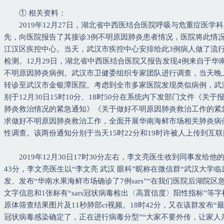
① 相关资料：
2019年12月27日，湖北省中西医结合医院呼吸与危重症医学
先，向医院报告了其接诊3例不明原因肺炎患者情况，医院将此情
江汉区疾控中心。当天，武汉市疾控中心安排给此3例病人做了流
检测。12月29日，湖北省中西医结合医院又报告发现4例来自于华
不明原因肺炎病例。武汉市卫健委组织专家团队进行调查，当天晚
转诊至武汉市金银潭医院。考虑到全市多家医院发现类似病例，武
别于12月30日15时10分、18时50分在系统内下发部门文件《关于
肺炎救治情况的紧急通知》《关于做好不明原因肺炎救治工作的紧
求做好不明原因肺炎救治工作，全面开展华南海鲜市场相关肺炎病
性调查。该两份通知分别于当天15时22分和19时许被人上传到互
2019年12月30日17时30分左右，李文亮医生收到同事发给他的
43分，李文亮医生以“李文亮 武汉 眼科”昵称在微信群“武汉大学临
发、发布“华南水果海鲜市场确诊了7例sars”“在我们医院后湖院区
文字信息和1张标有“sars冠状病毒检出〈高置信度〉阳性指标”等
原体筛查结果图片及11秒肺部ct视频。18时42分，又在该群发布“
冠状病毒感染确定了，正在进行病毒分型”“大家不要外传，让家人