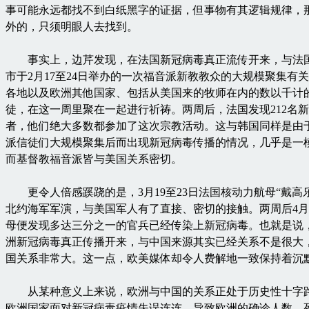
事可能永远都找不到白纸黑字的证据，但事物有其逻辑规律，
外的，只须明眼人去找到。
事实上，边芹发现，在法国新冠病毒真正流传开来，与法国在mu
市于2月17至24日举办的一次福音派新教教众的大规模聚集有
各地以及欧洲其他国家、包括从美国来的牧师在内的数以千计
徒，在这一周里聚在一起进行祈祷。两周后，法国发现212名
者，他们绝大多数都参加了这次宗教活动。这与韩国同样是由
派信徒们大规模聚集后而出现新冠病毒传播的情况，几乎是一
而基督教福音派皆与美国关系密切。
更令人倍感蹊跷的是，3月19至23日法国核动力航母“戴高
北约海军军演，与美国军人有了直接、密切的接触。两周后4月
母便发现多达三分之一的官兵已经传染上新冠病毒。也就是说
洲新冠病毒真正传播开来，与中国来源其实已经关系不是很大
国关系非常大。这一点，欧美媒体却令人费解地一致保持着沉
从某种意义上来说，欧洲与中国的关系正处于历史性十字
欧洲国家面对新冠病毒疫情失误连连，导致欧洲的确诊人数、