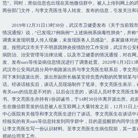
范”。同时，类似信息也出现在其他微信群中。被人上传到网上的
两份部门文件，与李文亮医生等人转发、发布的信息，引发关注和
2019年12月31日13时38分，武汉市卫健委发布《关于当前我
情况通报》说，“已发现27例病例”“上述病例系病毒性肺炎”，并称
调查未发现明显人传人现象，未发现医务人员感染”。多家媒体对
道。按照武汉市关于不明原因肺炎疫情防控工作安排，武汉市公安
病防治、治安管理等法律法规，以及市卫健委的情况通报，对在网
发、发布sars等传染病信息情况进行了调查处置。2020年1月3日13
武汉市公安局武昌分局中南路派出所与李文亮医生联系后，李文亮
同下来到该派出所。派出所副所长杨某安排负责内勤的民警胡某与
话。经谈话核实后，谈话人员现场制作了笔录。李文亮医生表示，
有关sars的信息是不对的，以后会注意的，谈话人员对李文亮医生
书。李文亮医生亦持有1份训诫书，于14时30分许离开派出所。此
生在微信群里发的信息被人在互联网上大量转发之后，12月31日
中心医院有关领导和李文亮医生进行了谈话。李文亮医生在谈话中
经核实的有关sars等信息转发到同学群中，目的是提醒群内同学注
让李文亮医生写一份认识材料。至李文亮医生生病住院前，其一直
师岗位照常工作。