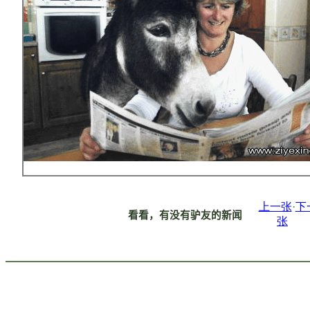
上一张
·
下
看看，有没有驴友的新闻
张